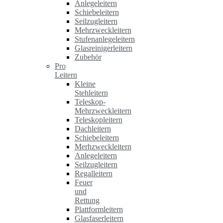
Anlegeleitern
Schiebeleitern
Seilzugleitern
Mehrzweckleitern
Stufenanlegeleitern
Glasreinigerleitern
Zubehör
Pro
Leitern
Kleine
Stehleitern
Teleskop-
Mehrzweckleitern
Teleskopleitern
Dachleitern
Schiebeleitern
Merhzweckleitern
Anlegeleitern
Seilzugleitern
Regalleitern
Feuer
und
Rettung
Plattformleitern
Glasfaserleitern