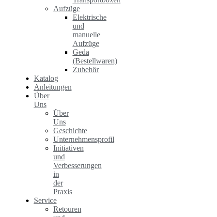
Aufzüge
Elektrische
und
manuelle
Aufzüge
Geda
(Bestellwaren)
Zubehör
Katalog
Anleitungen
Über
Uns
Über
Uns
Geschichte
Unternehmensprofil
Initiativen
und
Verbesserungen
in
der
Praxis
Service
Retouren