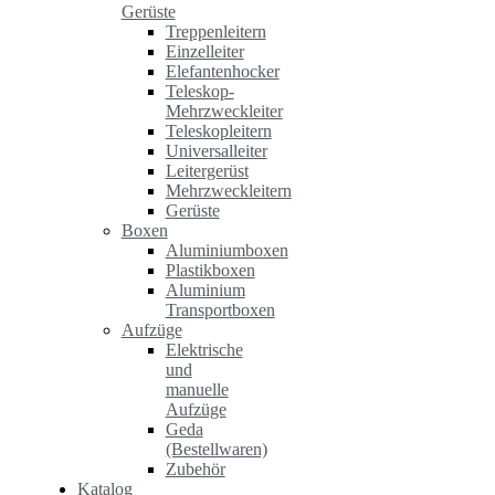
Gerüste
Treppenleitern
Einzelleiter
Elefantenhocker
Teleskop-
Mehrzweckleiter
Teleskopleitern
Universalleiter
Leitergerüst
Mehrzweckleitern
Gerüste
Boxen
Aluminiumboxen
Plastikboxen
Aluminium
Transportboxen
Aufzüge
Elektrische
und
manuelle
Aufzüge
Geda
(Bestellwaren)
Zubehör
Katalog