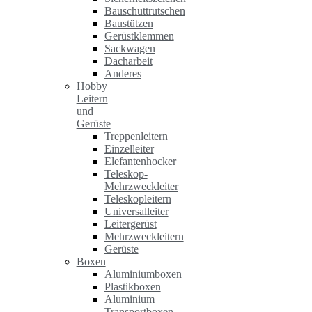
Bauschuttrutschen
Baustützen
Gerüstklemmen
Sackwagen
Dacharbeit
Anderes
Hobby
Leitern
und
Gerüste
Treppenleitern
Einzelleiter
Elefantenhocker
Teleskop-
Mehrzweckleiter
Teleskopleitern
Universalleiter
Leitergerüst
Mehrzweckleitern
Gerüste
Boxen
Aluminiumboxen
Plastikboxen
Aluminium
Transportboxen