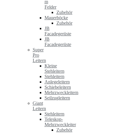
m
Felder
Zubehör
Mauerböcke
Zubehör
JB
Facadegerüste
JB
Facadegerüste
Super
Pro
Leitern
Kleine
Stehleitern
Stehleitern
Anlegeleitern
Schiebeleitern
Mehrzweckleitern
Seilzugleitern
Giant
Leitern
Stehleitern
Teleskop-
Mehrzweckleiter
Zubehör