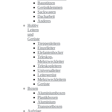
Baustützen
Gerüstklemmen
Sackwagen
Dacharbeit
Anderes
Hobby
Leitern
und
Gerüste
Treppenleitern
Einzelleiter
Elefantenhocker
Teleskop-
Mehrzweckleiter
Teleskopleitern
Universalleiter
Leitergerüst
Mehrzweckleitern
Gerüste
Boxen
Aluminiumboxen
Plastikboxen
Aluminium
Transportboxen
Aufzüge