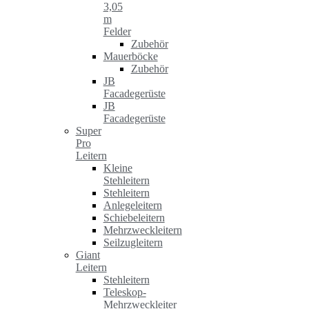
3,05
m
Felder
Zubehör
Mauerböcke
Zubehör
JB
Facadegerüste
JB
Facadegerüste
Super
Pro
Leitern
Kleine
Stehleitern
Stehleitern
Anlegeleitern
Schiebeleitern
Mehrzweckleitern
Seilzugleitern
Giant
Leitern
Stehleitern
Teleskop-
Mehrzweckleiter