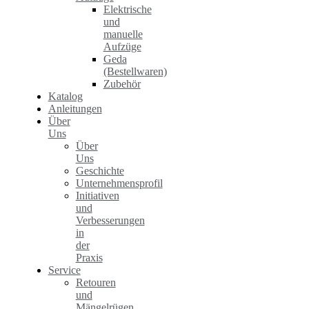
Elektrische
und
manuelle
Aufzüge
Geda
(Bestellwaren)
Zubehör
Katalog
Anleitungen
Über
Uns
Über
Uns
Geschichte
Unternehmensprofil
Initiativen
und
Verbesserungen
in
der
Praxis
Service
Retouren
und
Mängelrügen