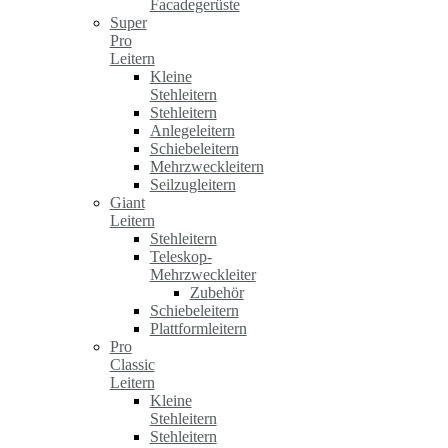
Facadegerüste
Super
Pro
Leitern
Kleine
Stehleitern
Stehleitern
Anlegeleitern
Schiebeleitern
Mehrzweckleitern
Seilzugleitern
Giant
Leitern
Stehleitern
Teleskop-
Mehrzweckleiter
Zubehör
Schiebeleitern
Plattformleitern
Pro
Classic
Leitern
Kleine
Stehleitern
Stehleitern