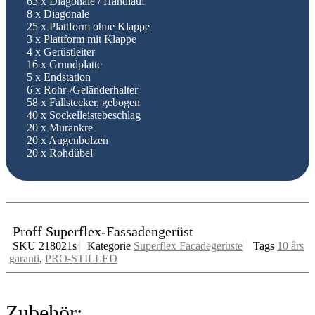
63 x Diagonale / Handlauf
8 x Diagonale
25 x Plattform ohne Klappe
3 x Plattform mit Klappe
4 x Gerüstleiter
16 x Grundplatte
5 x Endstation
6 x Rohr-/Geländerhalter
58 x Fallstecker, gebogen
40 x Sockelleistebeschlag
20 x Murankre
20 x Augenbolzen
20 x Rohdübel
Proff Superflex-Fassadengerüst
SKU
218021s
Kategorie
Superflex Facadegerüste
Tags
10 års
garanti
,
PRO-STILLED
Zubehör: