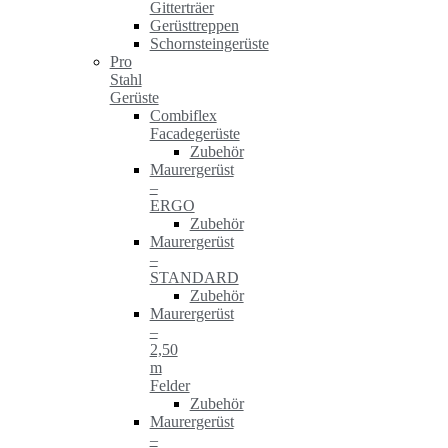
Gitterträer
Gerüsttreppen
Schornsteingerüste
Pro
Stahl
Gerüste
Combiflex
Facadegerüste
Zubehör
Maurergerüst
–
ERGO
Zubehör
Maurergerüst
–
STANDARD
Zubehör
Maurergerüst
–
2,50
m
Felder
Zubehör
Maurergerüst
–