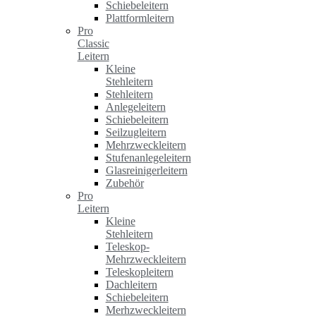
Schiebeleitern
Plattformleitern
Pro
Classic
Leitern
Kleine
Stehleitern
Stehleitern
Anlegeleitern
Schiebeleitern
Seilzugleitern
Mehrzweckleitern
Stufenanlegeleitern
Glasreinigerleitern
Zubehör
Pro
Leitern
Kleine
Stehleitern
Teleskop-
Mehrzweckleitern
Teleskopleitern
Dachleitern
Schiebeleitern
Merhzweckleitern