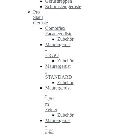
Gerüsttreppen
Schornsteingerüste
Pro
Stahl
Gerüste
Combiflex
Facadegerüste
Zubehör
Maurergerüst
-
ERGO
Zubehör
Maurergerüst
-
STANDARD
Zubehör
Maurergerüst
-
2,50
m
Felder
Zubehör
Maurergerüst
-
3,05