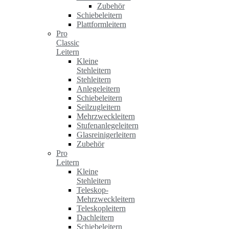
Zubehör
Schiebeleitern
Plattformleitern
Pro
Classic
Leitern
Kleine
Stehleitern
Stehleitern
Anlegeleitern
Schiebeleitern
Seilzugleitern
Mehrzweckleitern
Stufenanlegeleitern
Glasreinigerleitern
Zubehör
Pro
Leitern
Kleine
Stehleitern
Teleskop-
Mehrzweckleitern
Teleskopleitern
Dachleitern
Schiebeleitern