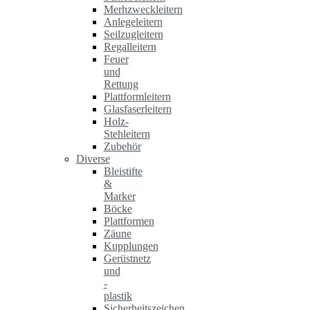
Merhzweckleitern
Anlegeleitern
Seilzugleitern
Regalleitern
Feuer
und
Rettung
Plattformleitern
Glasfaserleitern
Holz-
Stehleitern
Zubehör
Diverse
Bleistifte
&
Marker
Böcke
Plattformen
Zäune
Kupplungen
Gerüstnetz
und
-
plastik
Sicherheitszeichen