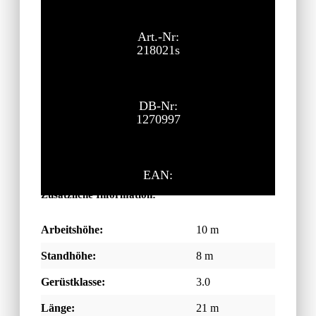
21.892,90
€
ohne MwSt.
Art.-Nr:
218021s
DB-Nr:
1270997
EAN:
Zusätzliche Information:
Arbeitshöhe:
10 m
Standhöhe:
8 m
Gerüstklasse:
3.0
Länge:
21 m