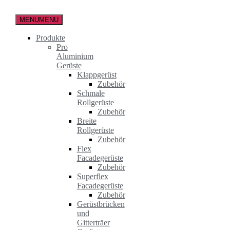
Zum
Inhalt
MENU
MENU
springen
Produkte
Pro
Aluminium
Gerüste
Klappgerüst
Zubehör
Schmale
Rollgerüste
Zubehör
Breite
Rollgerüste
Zubehör
Flex
Facadegerüste
Zubehör
Superflex
Facadegerüste
Zubehör
Gerüstbrücken
und
Gitterträer