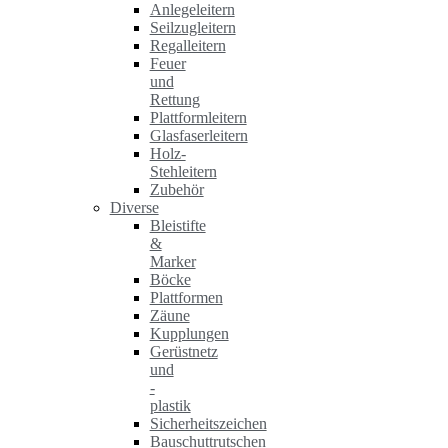
Anlegeleitern
Seilzugleitern
Regalleitern
Feuer
und
Rettung
Plattformleitern
Glasfaserleitern
Holz-
Stehleitern
Zubehör
Diverse
Bleistifte
&
Marker
Böcke
Plattformen
Zäune
Kupplungen
Gerüstnetz
und
-
plastik
Sicherheitszeichen
Bauschuttrutschen