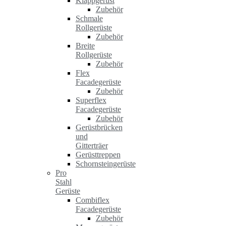
Klappgerüst
Zubehör
Schmale
Rollgerüste
Zubehör
Breite
Rollgerüste
Zubehör
Flex
Facadegerüste
Zubehör
Superflex
Facadegerüste
Zubehör
Gerüstbrücken
und
Gitterträer
Gerüsttreppen
Schornsteingerüste
Pro
Stahl
Gerüste
Combiflex
Facadegerüste
Zubehör