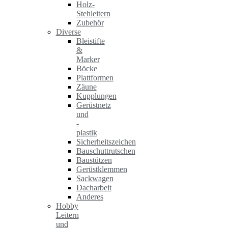
Holz-
Stehleitern
Zubehör
Diverse
Bleistifte
&
Marker
Böcke
Plattformen
Zäune
Kupplungen
Gerüstnetz
und
-
plastik
Sicherheitszeichen
Bauschuttrutschen
Baustützen
Gerüstklemmen
Sackwagen
Dacharbeit
Anderes
Hobby
Leitern
und