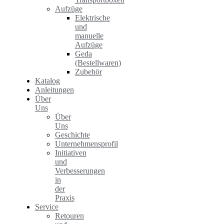
Aufzüge
Elektrische
und
manuelle
Aufzüge
Geda
(Bestellwaren)
Zubehör
Katalog
Anleitungen
Über
Uns
Über
Uns
Geschichte
Unternehmensprofil
Initiativen
und
Verbesserungen
in
der
Praxis
Service
Retouren