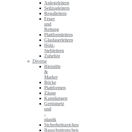
Anlegeleitern
Seilzugleitern
Regalleitern
Feuer
und
Rettung
Plattformleitern
Glasfaserleitern
Holz-
Stehleitern
Zubehör
Diverse
Bleistifte
&
Marker
Böcke
Plattformen
Zäune
Kupplungen
Gerüstnetz
und
-
plastik
Sicherheitszeichen
Bauschuttrutschen