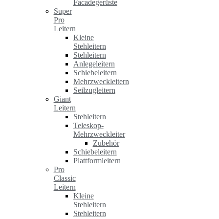
Facadegerüste
Super
Pro
Leitern
Kleine
Stehleitern
Stehleitern
Anlegeleitern
Schiebeleitern
Mehrzweckleitern
Seilzugleitern
Giant
Leitern
Stehleitern
Teleskop-
Mehrzweckleiter
Zubehör
Schiebeleitern
Plattformleitern
Pro
Classic
Leitern
Kleine
Stehleitern
Stehleitern