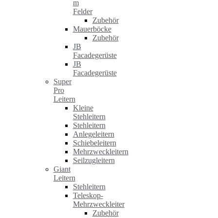
m
Felder
Zubehör
Mauerböcke
Zubehör
JB
Facadegerüste
JB
Facadegerüste
Super
Pro
Leitern
Kleine
Stehleitern
Stehleitern
Anlegeleitern
Schiebeleitern
Mehrzweckleitern
Seilzugleitern
Giant
Leitern
Stehleitern
Teleskop-
Mehrzweckleiter
Zubehör