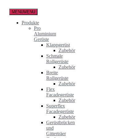
Zum
Inhalt
MENU
MENU
springen
Produkte
Pro
Aluminium
Gerüste
Klappgerüst
Zubehör
Schmale
Rollgerüste
Zubehör
Breite
Rollgerüste
Zubehör
Flex
Facadegerüste
Zubehör
Superflex
Facadegerüste
Zubehör
Gerüstbrücken
und
Gitterträer