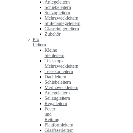
Anlegeleitern
Schiebeleitern
Seilzugleitern
Mehrzweckleitern
Stufenanlegeleitern
Glasreinigerleitern
Zubehör
Pro
Leitern
Kleine
Stehleitern
Teleskop-
Mehrzweckleitern
Teleskopleitern
Dachleitern
Schiebeleitern
Merhzweckleitern
Anlegeleitern
Seilzugleitern
Regalleitern
Feuer
und
Rettung
Plattformleitern
Glasfaserleitern