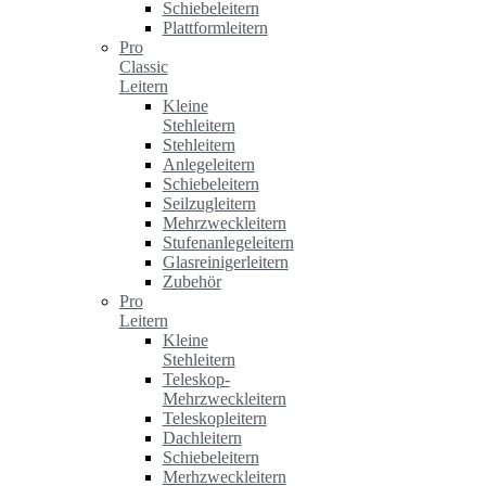
Schiebeleitern
Plattformleitern
Pro
Classic
Leitern
Kleine
Stehleitern
Stehleitern
Anlegeleitern
Schiebeleitern
Seilzugleitern
Mehrzweckleitern
Stufenanlegeleitern
Glasreinigerleitern
Zubehör
Pro
Leitern
Kleine
Stehleitern
Teleskop-
Mehrzweckleitern
Teleskopleitern
Dachleitern
Schiebeleitern
Merhzweckleitern