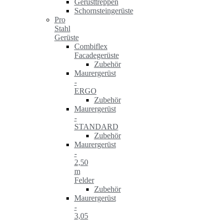
Gerüsttreppen
Schornsteingerüste
Pro
Stahl
Gerüste
Combiflex
Facadegerüste
Zubehör
Maurergerüst
-
ERGO
Zubehör
Maurergerüst
-
STANDARD
Zubehör
Maurergerüst
-
2,50
m
Felder
Zubehör
Maurergerüst
-
3,05