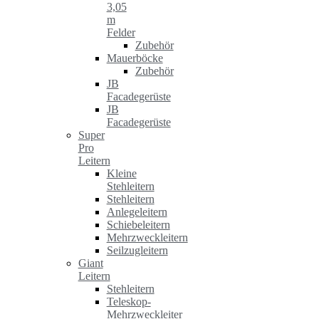
3,05
m
Felder
Zubehör
Mauerböcke
Zubehör
JB
Facadegerüste
JB
Facadegerüste
Super
Pro
Leitern
Kleine
Stehleitern
Stehleitern
Anlegeleitern
Schiebeleitern
Mehrzweckleitern
Seilzugleitern
Giant
Leitern
Stehleitern
Teleskop-
Mehrzweckleiter