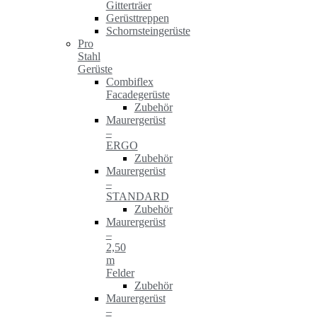
Gitterträer
Gerüsttreppen
Schornsteingerüste
Pro
Stahl
Gerüste
Combiflex
Facadegerüste
Zubehör
Maurergerüst
–
ERGO
Zubehör
Maurergerüst
–
STANDARD
Zubehör
Maurergerüst
–
2,50
m
Felder
Zubehör
Maurergerüst
–