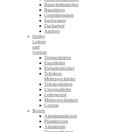
Bauschuttrutschen
Baustützen
Gerüstklemmen
Sackwagen
Dacharbeit
Anderes
Hobby
Leitern
und
Gerüste
Treppenleitern
Einzelleiter
Elefantenhocker
Teleskop-
Mehrzweckleiter
Teleskopleitern
Universalleiter
Leitergerüst
Mehrzweckleitern
Gerüste
Boxen
Aluminiumboxen
Plastikboxen
Aluminium
Transportboxen