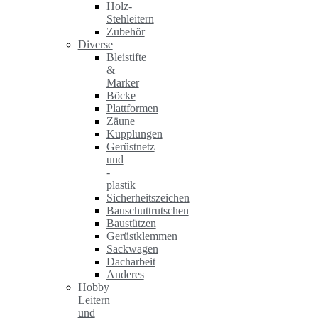
Holz-
Stehleitern
Zubehör
Diverse
Bleistifte
&
Marker
Böcke
Plattformen
Zäune
Kupplungen
Gerüstnetz
und
-
plastik
Sicherheitszeichen
Bauschuttrutschen
Baustützen
Gerüstklemmen
Sackwagen
Dacharbeit
Anderes
Hobby
Leitern
und