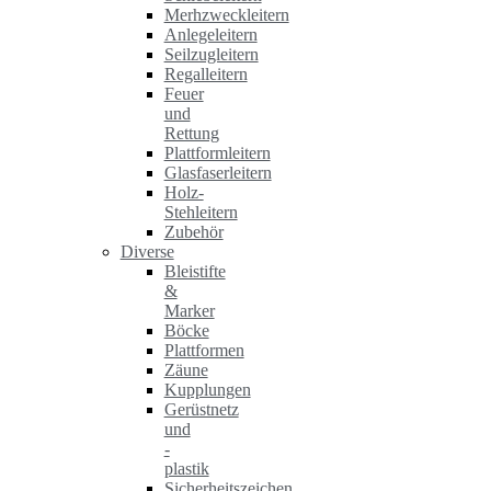
Merhzweckleitern
Anlegeleitern
Seilzugleitern
Regalleitern
Feuer
und
Rettung
Plattformleitern
Glasfaserleitern
Holz-
Stehleitern
Zubehör
Diverse
Bleistifte
&
Marker
Böcke
Plattformen
Zäune
Kupplungen
Gerüstnetz
und
-
plastik
Sicherheitszeichen