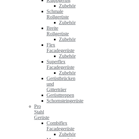
Klappgerüst
Zubehör
Schmale
Rollgerüste
Zubehör
Breite
Rollgerüste
Zubehör
Flex
Facadegerüste
Zubehör
Superflex
Facadegerüste
Zubehör
Gerüstbrücken
und
Gitterträer
Gerüsttreppen
Schornsteingerüste
Pro
Stahl
Gerüste
Combiflex
Facadegerüste
Zubehör