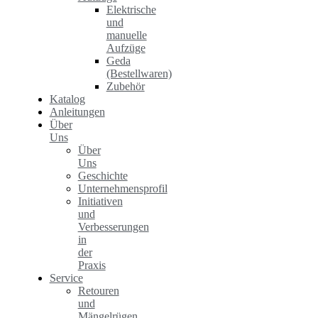
Elektrische
und
manuelle
Aufzüge
Geda
(Bestellwaren)
Zubehör
Katalog
Anleitungen
Über
Uns
Über
Uns
Geschichte
Unternehmensprofil
Initiativen
und
Verbesserungen
in
der
Praxis
Service
Retouren
und
Mängelrügen