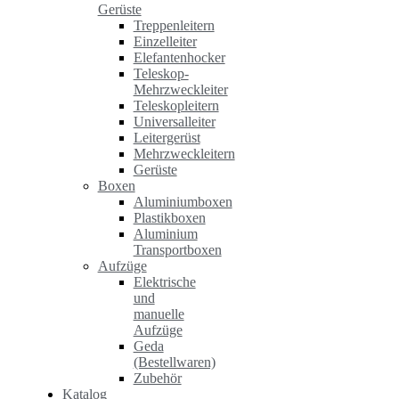
Gerüste
Treppenleitern
Einzelleiter
Elefantenhocker
Teleskop-
Mehrzweckleiter
Teleskopleitern
Universalleiter
Leitergerüst
Mehrzweckleitern
Gerüste
Boxen
Aluminiumboxen
Plastikboxen
Aluminium
Transportboxen
Aufzüge
Elektrische
und
manuelle
Aufzüge
Geda
(Bestellwaren)
Zubehör
Katalog