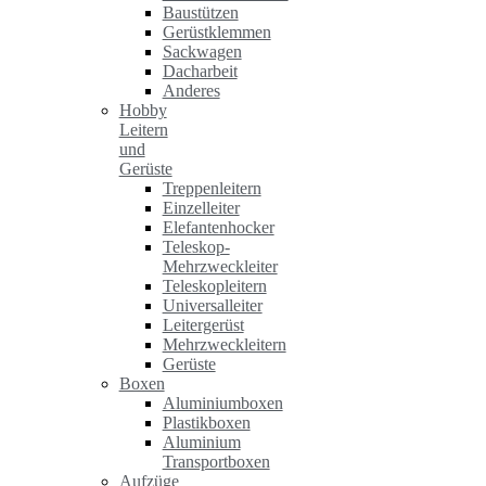
Baustützen
Gerüstklemmen
Sackwagen
Dacharbeit
Anderes
Hobby
Leitern
und
Gerüste
Treppenleitern
Einzelleiter
Elefantenhocker
Teleskop-
Mehrzweckleiter
Teleskopleitern
Universalleiter
Leitergerüst
Mehrzweckleitern
Gerüste
Boxen
Aluminiumboxen
Plastikboxen
Aluminium
Transportboxen
Aufzüge