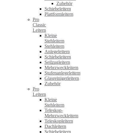
Zubehör
Schiebeleitern
Plattformleitern
Pro
Classic
Leitern
Kleine
Stehleitern
Stehleitern
Anlegeleitern
Schiebeleitern
Seilzugleitern
Mehrzweckleitern
Stufenanlegeleitern
Glasreinigerleitern
Zubehör
Pro
Leitern
Kleine
Stehleitern
Teleskop-
Mehrzweckleitern
Teleskopleitern
Dachleitern
Schiebeleitern