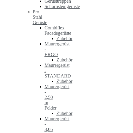
Gerüsttreppen
Schornsteingerüste
Pro
Stahl
Gerüste
Combiflex
Facadegerüste
Zubehör
Maurergerüst
-
ERGO
Zubehör
Maurergerüst
-
STANDARD
Zubehör
Maurergerüst
-
2,50
m
Felder
Zubehör
Maurergerüst
-
3,05