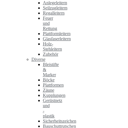
Anlegeleitern
Seilzugleitern
Regalleitern
Feuer
und
Rettung
Plattformleitern
Glasfaserleitern
Holz-
Stehleitern
Zubehör
Diverse
Bleistifte
&
Marker
Böcke
Plattformen
Zäune
Kupplungen
Gerüstnetz
und
-
plastik
Sicherheitszeichen
Bauschuttrutschen