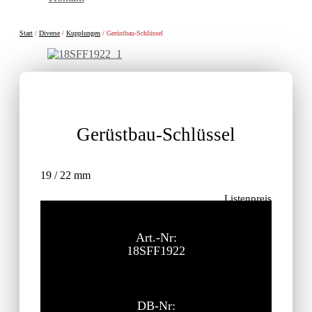
Start
/
Diverse
/
Kupplungen
/ Gerüstbau-Schlüssel
Gerüstbau-Schlüssel
19 / 22 mm
Listenpreis
104,00
€
ohne MwSt.
Art.-Nr:
18SFF1922
DB-Nr: