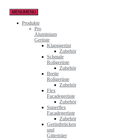
Zum
Inhalt
MENU
MENU
springen
Produkte
Pro
Aluminium
Gerüste
Klappgerüst
Zubehör
Schmale
Rollgerüste
Zubehör
Breite
Rollgerüste
Zubehör
Flex
Facadegerüste
Zubehör
Superflex
Facadegerüste
Zubehör
Gerüstbrücken
und
Gitterträer