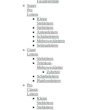
Facadegerüste
Super
Pro
Leitern
Kleine
Stehleitern
Stehleitern
Anlegeleitern
Schiebeleitern
Mehrzweckleitern
Seilzugleitern
Giant
Leitern
Stehleitern
Teleskop-
Mehrzweckleiter
Zubehör
Schiebeleitern
Plattformleitern
Pro
Classic
Leitern
Kleine
Stehleitern
Stehleitern