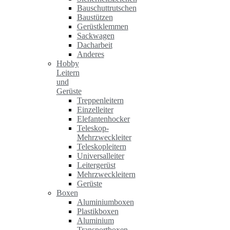
Bauschuttrutschen
Baustützen
Gerüstklemmen
Sackwagen
Dacharbeit
Anderes
Hobby
Leitern
und
Gerüste
Treppenleitern
Einzelleiter
Elefantenhocker
Teleskop-
Mehrzweckleiter
Teleskopleitern
Universalleiter
Leitergerüst
Mehrzweckleitern
Gerüste
Boxen
Aluminiumboxen
Plastikboxen
Aluminium
Transportboxen