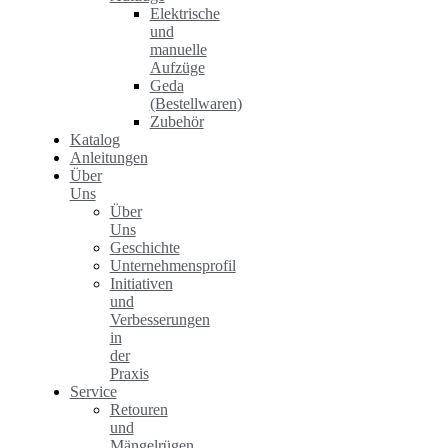
Elektrische
und
manuelle
Aufzüge
Geda
(Bestellwaren)
Zubehör
Katalog
Anleitungen
Über
Uns
Über
Uns
Geschichte
Unternehmensprofil
Initiativen
und
Verbesserungen
in
der
Praxis
Service
Retouren
und
Mängelrügen