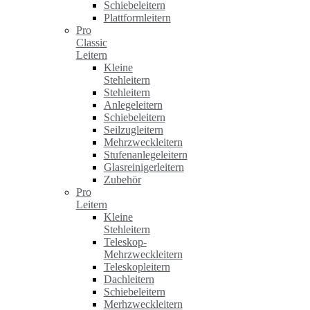
Schiebeleitern
Plattformleitern
Pro
Classic
Leitern
Kleine
Stehleitern
Stehleitern
Anlegeleitern
Schiebeleitern
Seilzugleitern
Mehrzweckleitern
Stufenanlegeleitern
Glasreinigerleitern
Zubehör
Pro
Leitern
Kleine
Stehleitern
Teleskop-
Mehrzweckleitern
Teleskopleitern
Dachleitern
Schiebeleitern
Merhzweckleitern