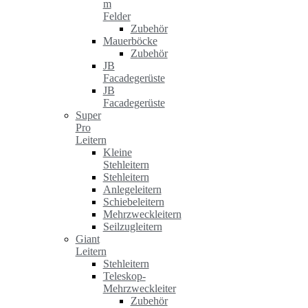
m
Felder
Zubehör
Mauerböcke
Zubehör
JB
Facadegerüste
JB
Facadegerüste
Super
Pro
Leitern
Kleine
Stehleitern
Stehleitern
Anlegeleitern
Schiebeleitern
Mehrzweckleitern
Seilzugleitern
Giant
Leitern
Stehleitern
Teleskop-
Mehrzweckleiter
Zubehör