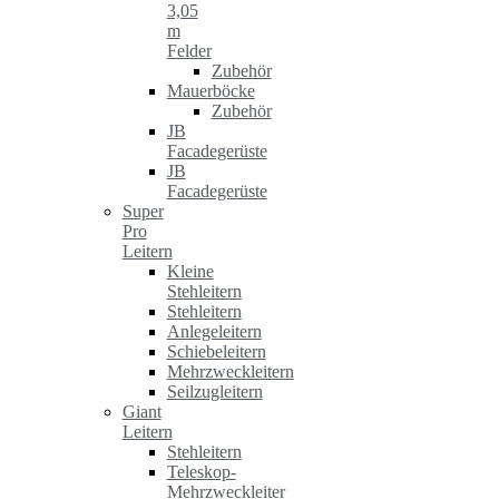
3,05
m
Felder
Zubehör
Mauerböcke
Zubehör
JB
Facadegerüste
JB
Facadegerüste
Super
Pro
Leitern
Kleine
Stehleitern
Stehleitern
Anlegeleitern
Schiebeleitern
Mehrzweckleitern
Seilzugleitern
Giant
Leitern
Stehleitern
Teleskop-
Mehrzweckleiter