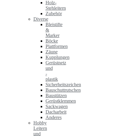
Holz-
Stehleitern
Zubehör
Diverse
Bleistifte
&
Marker
Böcke
Plattformen
Zäune
Kupplungen
Gerüstnetz
und
-
plastik
Sicherheitszeichen
Bauschuttrutschen
Baustützen
Gerüstklemmen
Sackwagen
Dacharbeit
Anderes
Hobby
Leitern
und