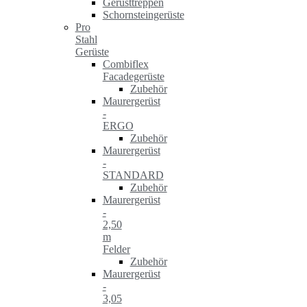
Gerüsttreppen
Schornsteingerüste
Pro
Stahl
Gerüste
Combiflex
Facadegerüste
Zubehör
Maurergerüst
-
ERGO
Zubehör
Maurergerüst
-
STANDARD
Zubehör
Maurergerüst
-
2,50
m
Felder
Zubehör
Maurergerüst
-
3,05