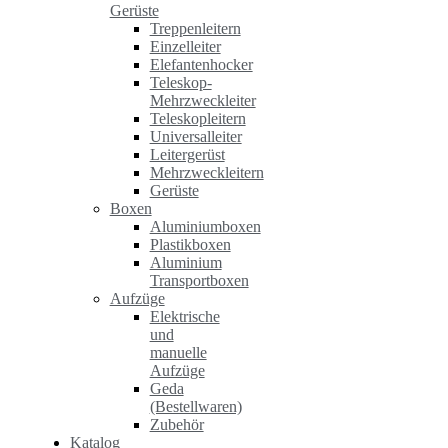
Gerüste
Treppenleitern
Einzelleiter
Elefantenhocker
Teleskop-
Mehrzweckleiter
Teleskopleitern
Universalleiter
Leitergerüst
Mehrzweckleitern
Gerüste
Boxen
Aluminiumboxen
Plastikboxen
Aluminium
Transportboxen
Aufzüge
Elektrische
und
manuelle
Aufzüge
Geda
(Bestellwaren)
Zubehör
Katalog