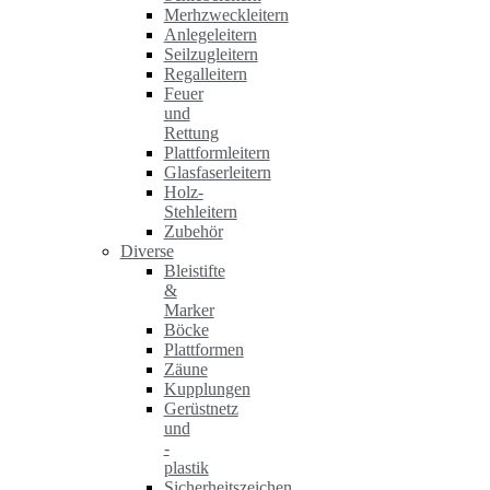
Merhzweckleitern
Anlegeleitern
Seilzugleitern
Regalleitern
Feuer
und
Rettung
Plattformleitern
Glasfaserleitern
Holz-
Stehleitern
Zubehör
Diverse
Bleistifte
&
Marker
Böcke
Plattformen
Zäune
Kupplungen
Gerüstnetz
und
-
plastik
Sicherheitszeichen