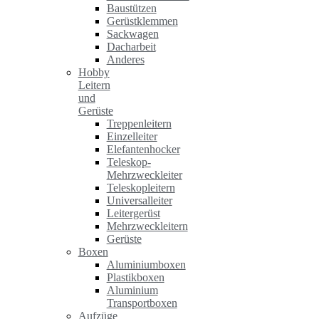
Baustützen
Gerüstklemmen
Sackwagen
Dacharbeit
Anderes
Hobby
Leitern
und
Gerüste
Treppenleitern
Einzelleiter
Elefantenhocker
Teleskop-
Mehrzweckleiter
Teleskopleitern
Universalleiter
Leitergerüst
Mehrzweckleitern
Gerüste
Boxen
Aluminiumboxen
Plastikboxen
Aluminium
Transportboxen
Aufzüge