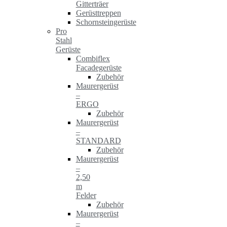
Gitterträer
Gerüsttreppen
Schornsteingerüste
Pro
Stahl
Gerüste
Combiflex
Facadegerüste
Zubehör
Maurergerüst
–
ERGO
Zubehör
Maurergerüst
–
STANDARD
Zubehör
Maurergerüst
–
2,50
m
Felder
Zubehör
Maurergerüst
–