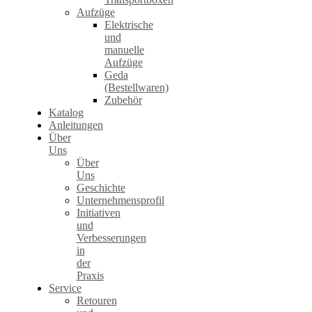
Aufzüge
Elektrische
und
manuelle
Aufzüge
Geda
(Bestellwaren)
Zubehör
Katalog
Anleitungen
Über
Uns
Über
Uns
Geschichte
Unternehmensprofil
Initiativen
und
Verbesserungen
in
der
Praxis
Service
Retouren