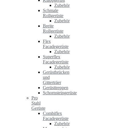
Klappgerüst
Zubehör
Schmale
Rollgerüste
Zubehör
Breite
Rollgerüste
Zubehör
Flex
Facadegerüste
Zubehör
Superflex
Facadegerüste
Zubehör
Gerüstbrücken
und
Gitterträer
Gerüsttreppen
Schornsteingerüste
Pro
Stahl
Gerüste
Combiflex
Facadegerüste
Zubehör