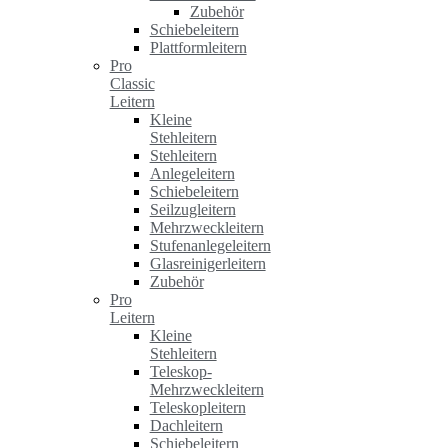
Zubehör
Schiebeleitern
Plattformleitern
Pro
Classic
Leitern
Kleine
Stehleitern
Stehleitern
Anlegeleitern
Schiebeleitern
Seilzugleitern
Mehrzweckleitern
Stufenanlegeleitern
Glasreinigerleitern
Zubehör
Pro
Leitern
Kleine
Stehleitern
Teleskop-
Mehrzweckleitern
Teleskopleitern
Dachleitern
Schiebeleitern