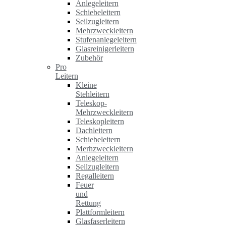
Anlegeleitern
Schiebeleitern
Seilzugleitern
Mehrzweckleitern
Stufenanlegeleitern
Glasreinigerleitern
Zubehör
Pro
Leitern
Kleine
Stehleitern
Teleskop-
Mehrzweckleitern
Teleskopleitern
Dachleitern
Schiebeleitern
Merhzweckleitern
Anlegeleitern
Seilzugleitern
Regalleitern
Feuer
und
Rettung
Plattformleitern
Glasfaserleitern