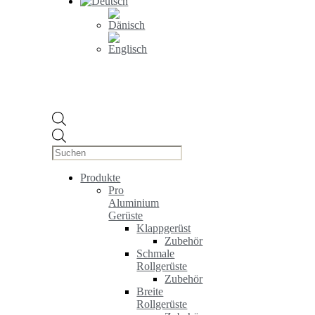
Products
search
Produkte
Pro
Aluminium
Gerüste
Klappgerüst
Zubehör
Schmale
Rollgerüste
Zubehör
Breite
Rollgerüste