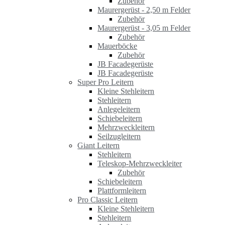
Zubehör
Maurergerüst - 2,50 m Felder
Zubehör
Maurergerüst - 3,05 m Felder
Zubehör
Mauerböcke
Zubehör
JB Facadegerüste
JB Facadegerüste
Super Pro Leitern
Kleine Stehleitern
Stehleitern
Anlegeleitern
Schiebeleitern
Mehrzweckleitern
Seilzugleitern
Giant Leitern
Stehleitern
Teleskop-Mehrzweckleiter
Zubehör
Schiebeleitern
Plattformleitern
Pro Classic Leitern
Kleine Stehleitern
Stehleitern