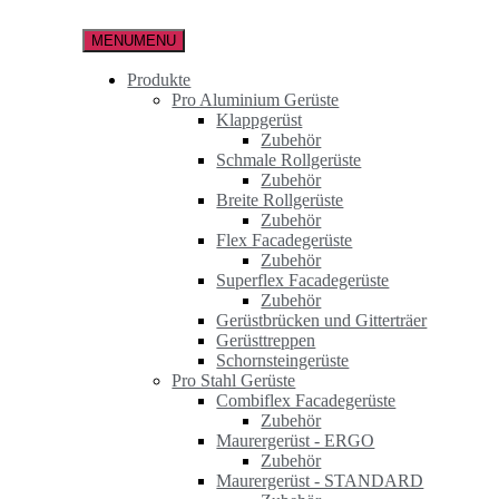
Zum
Inhalt
MENU
MENU
springen
Produkte
Pro Aluminium Gerüste
Klappgerüst
Zubehör
Schmale Rollgerüste
Zubehör
Breite Rollgerüste
Zubehör
Flex Facadegerüste
Zubehör
Superflex Facadegerüste
Zubehör
Gerüstbrücken und Gitterträer
Gerüsttreppen
Schornsteingerüste
Pro Stahl Gerüste
Combiflex Facadegerüste
Zubehör
Maurergerüst - ERGO
Zubehör
Maurergerüst - STANDARD