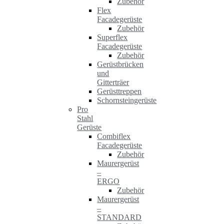
Zubehör
Flex
Facadegerüste
Zubehör
Superflex
Facadegerüste
Zubehör
Gerüstbrücken
und
Gitterträer
Gerüsttreppen
Schornsteingerüste
Pro
Stahl
Gerüste
Combiflex
Facadegerüste
Zubehör
Maurergerüst
–
ERGO
Zubehör
Maurergerüst
–
STANDARD