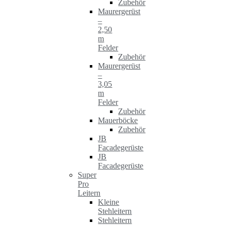
Zubehör
Maurergerüst
–
2,50
m
Felder
Zubehör
Maurergerüst
–
3,05
m
Felder
Zubehör
Mauerböcke
Zubehör
JB
Facadegerüste
JB
Facadegerüste
Super
Pro
Leitern
Kleine
Stehleitern
Stehleitern