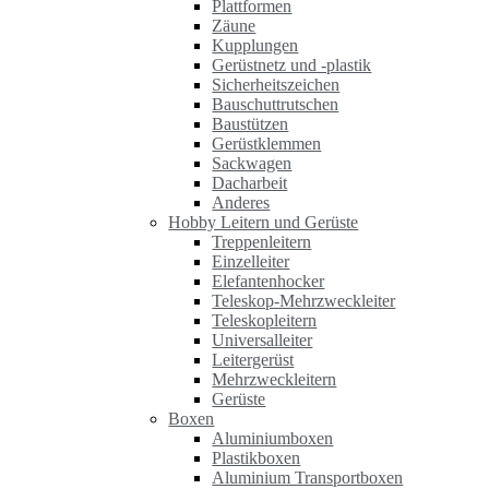
Plattformen
Zäune
Kupplungen
Gerüstnetz und -plastik
Sicherheitszeichen
Bauschuttrutschen
Baustützen
Gerüstklemmen
Sackwagen
Dacharbeit
Anderes
Hobby Leitern und Gerüste
Treppenleitern
Einzelleiter
Elefantenhocker
Teleskop-Mehrzweckleiter
Teleskopleitern
Universalleiter
Leitergerüst
Mehrzweckleitern
Gerüste
Boxen
Aluminiumboxen
Plastikboxen
Aluminium Transportboxen