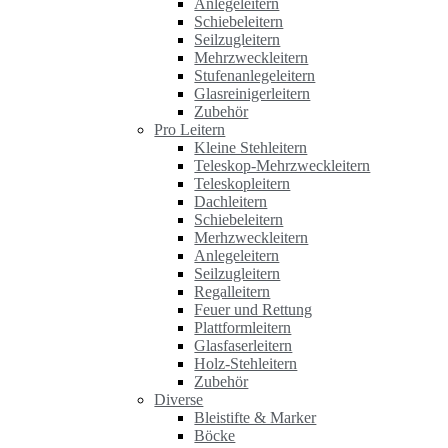
Anlegeleitern
Schiebeleitern
Seilzugleitern
Mehrzweckleitern
Stufenanlegeleitern
Glasreinigerleitern
Zubehör
Pro Leitern
Kleine Stehleitern
Teleskop-Mehrzweckleitern
Teleskopleitern
Dachleitern
Schiebeleitern
Merhzweckleitern
Anlegeleitern
Seilzugleitern
Regalleitern
Feuer und Rettung
Plattformleitern
Glasfaserleitern
Holz-Stehleitern
Zubehör
Diverse
Bleistifte & Marker
Böcke