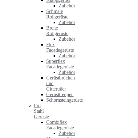
Klappgerüst
Zubehör
Schmale
Rollgerüste
Zubehör
Breite
Rollgerüste
Zubehör
Flex
Facadegerüste
Zubehör
Superflex
Facadegerüste
Zubehör
Gerüstbrücken
und
Gitterträer
Gerüsttreppen
Schornsteingerüste
Pro
Stahl
Gerüste
Combiflex
Facadegerüste
Zubehör