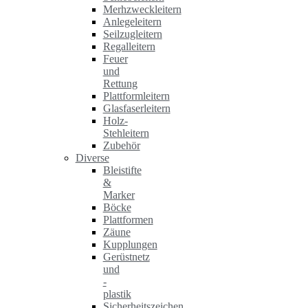
Merhzweckleitern
Anlegeleitern
Seilzugleitern
Regalleitern
Feuer
und
Rettung
Plattformleitern
Glasfaserleitern
Holz-
Stehleitern
Zubehör
Diverse
Bleistifte
&
Marker
Böcke
Plattformen
Zäune
Kupplungen
Gerüstnetz
und
-
plastik
Sicherheitszeichen