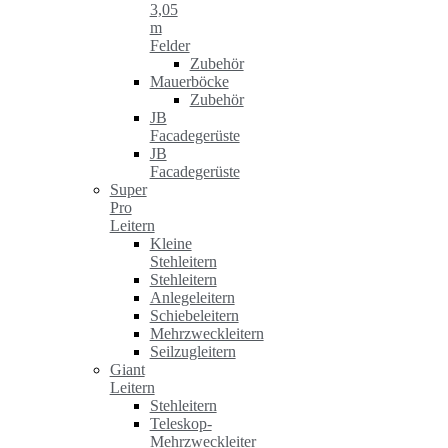
3,05
m
Felder
Zubehör
Mauerböcke
Zubehör
JB
Facadegerüste
JB
Facadegerüste
Super
Pro
Leitern
Kleine
Stehleitern
Stehleitern
Anlegeleitern
Schiebeleitern
Mehrzweckleitern
Seilzugleitern
Giant
Leitern
Stehleitern
Teleskop-
Mehrzweckleiter