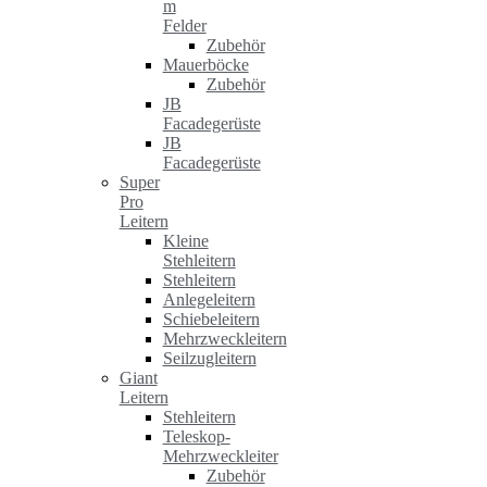
m
Felder
Zubehör
Mauerböcke
Zubehör
JB
Facadegerüste
JB
Facadegerüste
Super
Pro
Leitern
Kleine
Stehleitern
Stehleitern
Anlegeleitern
Schiebeleitern
Mehrzweckleitern
Seilzugleitern
Giant
Leitern
Stehleitern
Teleskop-
Mehrzweckleiter
Zubehör