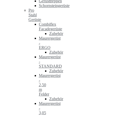
Gerüsttreppen
Schornsteingerüste
Pro
Stahl
Gerüste
Combiflex
Facadegerüste
Zubehör
Maurergerüst
-
ERGO
Zubehör
Maurergerüst
-
STANDARD
Zubehör
Maurergerüst
-
2,50
m
Felder
Zubehör
Maurergerüst
-
3,05