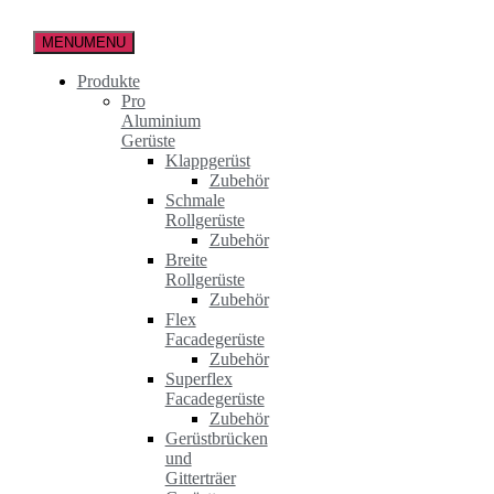
Zum
Inhalt
MENU
MENU
springen
Produkte
Pro
Aluminium
Gerüste
Klappgerüst
Zubehör
Schmale
Rollgerüste
Zubehör
Breite
Rollgerüste
Zubehör
Flex
Facadegerüste
Zubehör
Superflex
Facadegerüste
Zubehör
Gerüstbrücken
und
Gitterträer