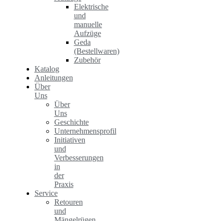
Elektrische
und
manuelle
Aufzüge
Geda
(Bestellwaren)
Zubehör
Katalog
Anleitungen
Über
Uns
Über
Uns
Geschichte
Unternehmensprofil
Initiativen
und
Verbesserungen
in
der
Praxis
Service
Retouren
und
Mängelrügen