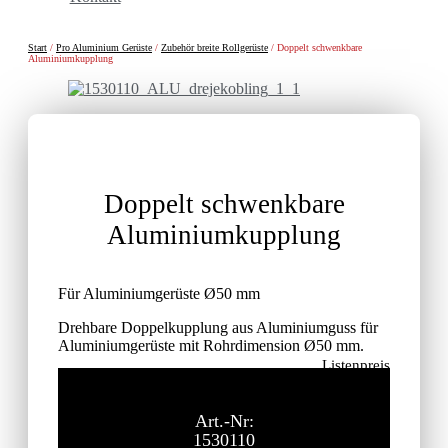
Start
/
Pro Aluminium Gerüste
/
Zubehör breite Rollgerüste
/ Doppelt schwenkbare
Aluminiumkupplung
Doppelt schwenkbare
Aluminiumkupplung
Für Aluminiumgerüste Ø50 mm
Drehbare Doppelkupplung aus Aluminiumguss für
Aluminiumgerüste mit Rohrdimension Ø50 mm.
Listenpreis
62,40
€
ohne MwSt.
Art.-Nr:
1530110