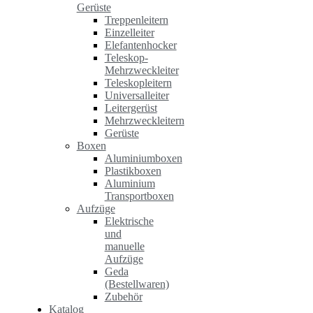
Gerüste
Treppenleitern
Einzelleiter
Elefantenhocker
Teleskop-
Mehrzweckleiter
Teleskopleitern
Universalleiter
Leitergerüst
Mehrzweckleitern
Gerüste
Boxen
Aluminiumboxen
Plastikboxen
Aluminium
Transportboxen
Aufzüge
Elektrische
und
manuelle
Aufzüge
Geda
(Bestellwaren)
Zubehör
Katalog