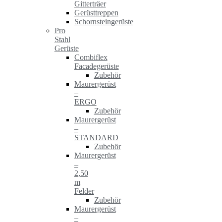
Gitterträer
Gerüsttreppen
Schornsteingerüste
Pro
Stahl
Gerüste
Combiflex
Facadegerüste
Zubehör
Maurergerüst
–
ERGO
Zubehör
Maurergerüst
–
STANDARD
Zubehör
Maurergerüst
–
2,50
m
Felder
Zubehör
Maurergerüst
–