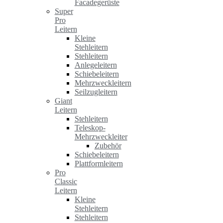
Facadegerüste
Super
Pro
Leitern
Kleine
Stehleitern
Stehleitern
Anlegeleitern
Schiebeleitern
Mehrzweckleitern
Seilzugleitern
Giant
Leitern
Stehleitern
Teleskop-
Mehrzweckleiter
Zubehör
Schiebeleitern
Plattformleitern
Pro
Classic
Leitern
Kleine
Stehleitern
Stehleitern