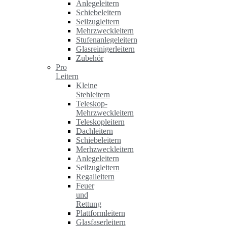
Anlegeleitern
Schiebeleitern
Seilzugleitern
Mehrzweckleitern
Stufenanlegeleitern
Glasreinigerleitern
Zubehör
Pro
Leitern
Kleine
Stehleitern
Teleskop-
Mehrzweckleitern
Teleskopleitern
Dachleitern
Schiebeleitern
Merhzweckleitern
Anlegeleitern
Seilzugleitern
Regalleitern
Feuer
und
Rettung
Plattformleitern
Glasfaserleitern