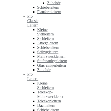
Zubehör
Schiebeleitern
Plattformleitern
Pro
Classic
Leitern
Kleine
Stehleitern
Stehleitern
Anlegeleitern
Schiebeleitern
Seilzugleitern
Mehrzweckleitern
Stufenanlegeleitern
Glasreinigerleitern
Zubehör
Pro
Leitern
Kleine
Stehleitern
Teleskop-
Mehrzweckleitern
Teleskopleitern
Dachleitern
Schiebeleitern