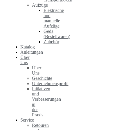
Aufzüge
Elektrische
und
manuelle
Aufzüge
Geda
(Bestellwaren)
Zubehör
Katalog
Anleitungen
Über
Uns
Über
Uns
Geschichte
Unternehmensprofil
Initiativen
und
Verbesserungen
in
der
Praxis
Service
Retouren