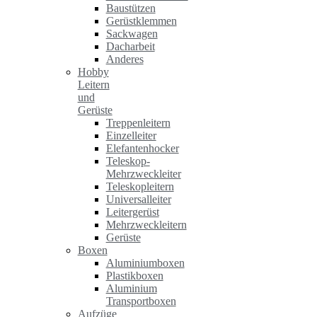
Baustützen
Gerüstklemmen
Sackwagen
Dacharbeit
Anderes
Hobby
Leitern
und
Gerüste
Treppenleitern
Einzelleiter
Elefantenhocker
Teleskop-
Mehrzweckleiter
Teleskopleitern
Universalleiter
Leitergerüst
Mehrzweckleitern
Gerüste
Boxen
Aluminiumboxen
Plastikboxen
Aluminium
Transportboxen
Aufzüge