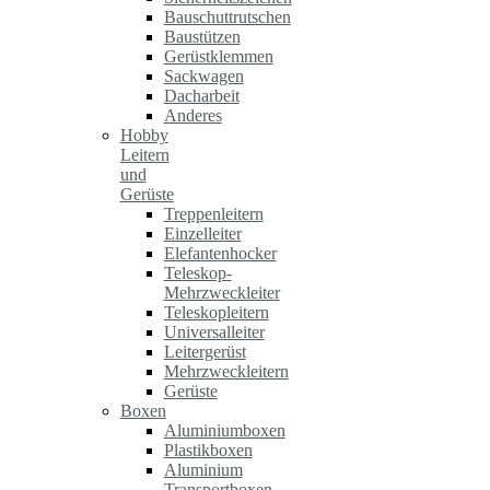
Bauschuttrutschen
Baustützen
Gerüstklemmen
Sackwagen
Dacharbeit
Anderes
Hobby
Leitern
und
Gerüste
Treppenleitern
Einzelleiter
Elefantenhocker
Teleskop-
Mehrzweckleiter
Teleskopleitern
Universalleiter
Leitergerüst
Mehrzweckleitern
Gerüste
Boxen
Aluminiumboxen
Plastikboxen
Aluminium
Transportboxen