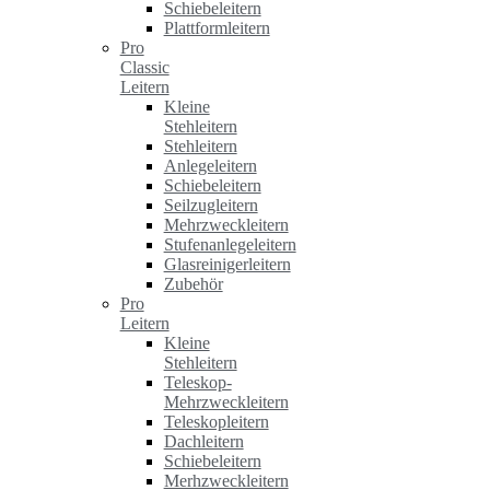
Schiebeleitern
Plattformleitern
Pro
Classic
Leitern
Kleine
Stehleitern
Stehleitern
Anlegeleitern
Schiebeleitern
Seilzugleitern
Mehrzweckleitern
Stufenanlegeleitern
Glasreinigerleitern
Zubehör
Pro
Leitern
Kleine
Stehleitern
Teleskop-
Mehrzweckleitern
Teleskopleitern
Dachleitern
Schiebeleitern
Merhzweckleitern