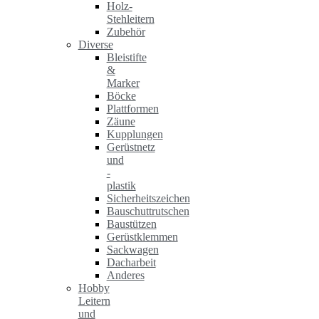
Holz-
Stehleitern
Zubehör
Diverse
Bleistifte
&
Marker
Böcke
Plattformen
Zäune
Kupplungen
Gerüstnetz
und
-
plastik
Sicherheitszeichen
Bauschuttrutschen
Baustützen
Gerüstklemmen
Sackwagen
Dacharbeit
Anderes
Hobby
Leitern
und