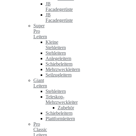
JB
Facadegerüste
JB
Facadegerüste
Super
Pro
Leitern
Kleine
Stehleitern
Stehleitern
Anlegeleitern
Schiebeleitern
Mehrzweckleitern
Seilzugleitern
Giant
Leitern
Stehleitern
Teleskop-
Mehrzweckleiter
Zubehör
Schiebeleitern
Plattformleitern
Pro
Classic
Leitern