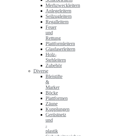
Merhzweckleitern
Anlegeleitern
Seilzugleitern
Regalleitern
Feuer
und
Rettung
Plattformleitern
Glasfaserleitern
Holz-
Stehleitern
Zubehör
Diverse
Bleistifte
&
Marker
Böcke
Plattformen
Zäune
Kupplungen
Gerüstnetz
und
-
plastik