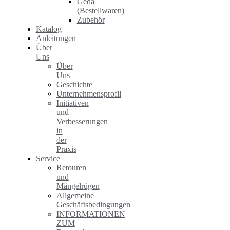
Geda
(Bestellwaren)
Zubehör
Katalog
Anleitungen
Über
Uns
Über
Uns
Geschichte
Unternehmensprofil
Initiativen
und
Verbesserungen
in
der
Praxis
Service
Retouren
und
Mängelrügen
Allgemeine
Geschäftsbedingungen
INFORMATIONEN
ZUM