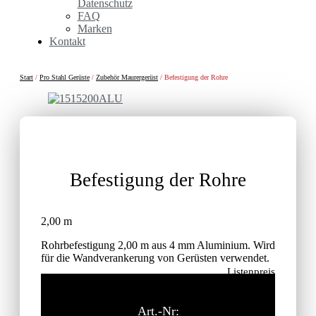
Datenschutz
FAQ
Marken
Kontakt
Start
/
Pro Stahl Gerüste
/
Zubehör Maurergerüst
/ Befestigung der Rohre
Befestigung der Rohre
2,00 m
Rohrbefestigung 2,00 m aus 4 mm Aluminium. Wird
für die Wandverankerung von Gerüsten verwendet.
Listenpreis
63,80
€
ohne MwSt.
Art.-Nr: