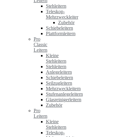
Leitern
Stehleitern
Teleskop-
Mehrzweckleiter
Zubehör
Schiebeleitern
Plattformleitern
Pro
Classic
Leitern
Kleine
Stehleitern
Stehleitern
Anlegeleitern
Schiebeleitern
Seilzugleitern
Mehrzweckleitern
Stufenanlegeleitern
Glasreinigerleitern
Zubehör
Pro
Leitern
Kleine
Stehleitern
Teleskop-