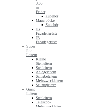
3,05
m
Felder
Zubehör
Mauerböcke
Zubehör
JB
Facadegerüste
JB
Facadegerüste
Super
Pro
Leitern
Kleine
Stehleitern
Stehleitern
Anlegeleitern
Schiebeleitern
Mehrzweckleitern
Seilzugleitern
Giant
Leitern
Stehleitern
Teleskop-
Mehrzweckleiter