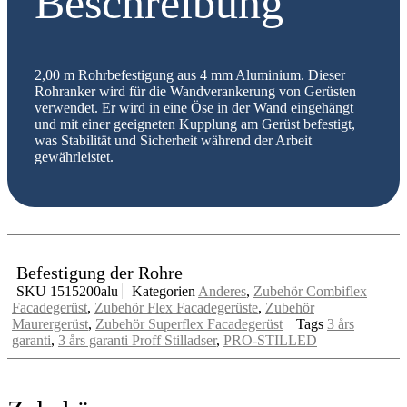
Beschreibung
2,00 m Rohrbefestigung aus 4 mm Aluminium. Dieser
Rohranker wird für die Wandverankerung von Gerüsten
verwendet. Er wird in eine Öse in der Wand eingehängt
und mit einer geeigneten Kupplung am Gerüst befestigt,
was Stabilität und Sicherheit während der Arbeit
gewährleistet.
Befestigung der Rohre
SKU
1515200alu
Kategorien
Anderes
,
Zubehör Combiflex
Facadegerüst
,
Zubehör Flex Facadegerüste
,
Zubehör
Maurergerüst
,
Zubehör Superflex Facadegerüst
Tags
3 års
garanti
,
3 års garanti Proff Stilladser
,
PRO-STILLED