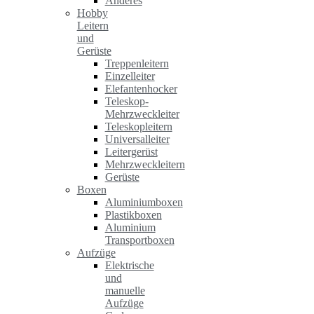
Anderes
Hobby
Leitern
und
Gerüste
Treppenleitern
Einzelleiter
Elefantenhocker
Teleskop-
Mehrzweckleiter
Teleskopleitern
Universalleiter
Leitergerüst
Mehrzweckleitern
Gerüste
Boxen
Aluminiumboxen
Plastikboxen
Aluminium
Transportboxen
Aufzüge
Elektrische
und
manuelle
Aufzüge