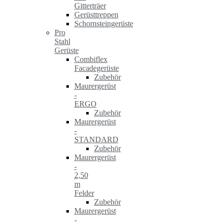
Gitterträer
Gerüsttreppen
Schornsteingerüste
Pro
Stahl
Gerüste
Combiflex
Facadegerüste
Zubehör
Maurergerüst
-
ERGO
Zubehör
Maurergerüst
-
STANDARD
Zubehör
Maurergerüst
-
2,50
m
Felder
Zubehör
Maurergerüst
-