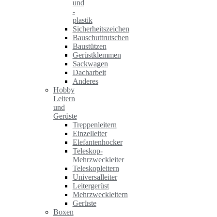
und
-
plastik
Sicherheitszeichen
Bauschuttrutschen
Baustützen
Gerüstklemmen
Sackwagen
Dacharbeit
Anderes
Hobby
Leitern
und
Gerüste
Treppenleitern
Einzelleiter
Elefantenhocker
Teleskop-
Mehrzweckleiter
Teleskopleitern
Universalleiter
Leitergerüst
Mehrzweckleitern
Gerüste
Boxen