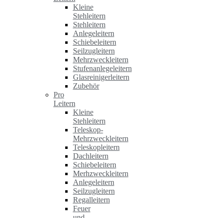
Kleine
Stehleitern
Stehleitern
Anlegeleitern
Schiebeleitern
Seilzugleitern
Mehrzweckleitern
Stufenanlegeleitern
Glasreinigerleitern
Zubehör
Pro
Leitern
Kleine
Stehleitern
Teleskop-
Mehrzweckleitern
Teleskopleitern
Dachleitern
Schiebeleitern
Merhzweckleitern
Anlegeleitern
Seilzugleitern
Regalleitern
Feuer
und