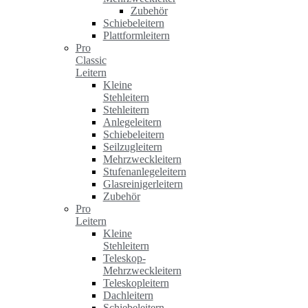
Zubehör
Schiebeleitern
Plattformleitern
Pro
Classic
Leitern
Kleine
Stehleitern
Stehleitern
Anlegeleitern
Schiebeleitern
Seilzugleitern
Mehrzweckleitern
Stufenanlegeleitern
Glasreinigerleitern
Zubehör
Pro
Leitern
Kleine
Stehleitern
Teleskop-
Mehrzweckleitern
Teleskopleitern
Dachleitern
Schiebeleitern