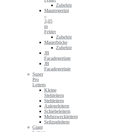
Zubehör
Maurergerüst
–
3,05
m
Felder
Zubehör
Mauerböcke
Zubehör
JB
Facadegerüste
JB
Facadegerüste
Super
Pro
Leitern
Kleine
Stehleitern
Stehleitern
Anlegeleitern
Schiebeleitern
Mehrzweckleitern
Seilzugleitern
Giant