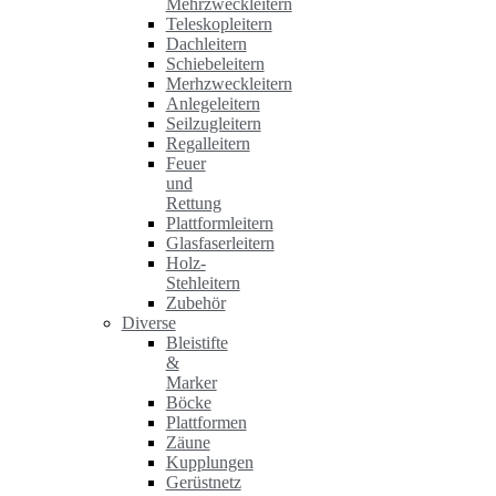
Mehrzweckleitern
Teleskopleitern
Dachleitern
Schiebeleitern
Merhzweckleitern
Anlegeleitern
Seilzugleitern
Regalleitern
Feuer
und
Rettung
Plattformleitern
Glasfaserleitern
Holz-
Stehleitern
Zubehör
Diverse
Bleistifte
&
Marker
Böcke
Plattformen
Zäune
Kupplungen
Gerüstnetz