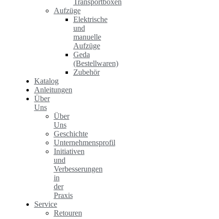
Transportboxen
Aufzüge
Elektrische
und
manuelle
Aufzüge
Geda
(Bestellwaren)
Zubehör
Katalog
Anleitungen
Über
Uns
Über
Uns
Geschichte
Unternehmensprofil
Initiativen
und
Verbesserungen
in
der
Praxis
Service
Retouren