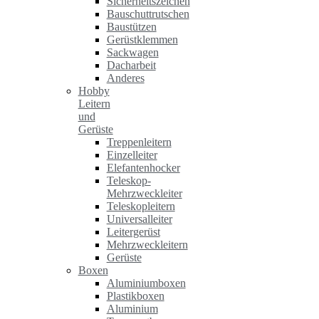
Sicherheitszeichen
Bauschuttrutschen
Baustützen
Gerüstklemmen
Sackwagen
Dacharbeit
Anderes
Hobby
Leitern
und
Gerüste
Treppenleitern
Einzelleiter
Elefantenhocker
Teleskop-
Mehrzweckleiter
Teleskopleitern
Universalleiter
Leitergerüst
Mehrzweckleitern
Gerüste
Boxen
Aluminiumboxen
Plastikboxen
Aluminium