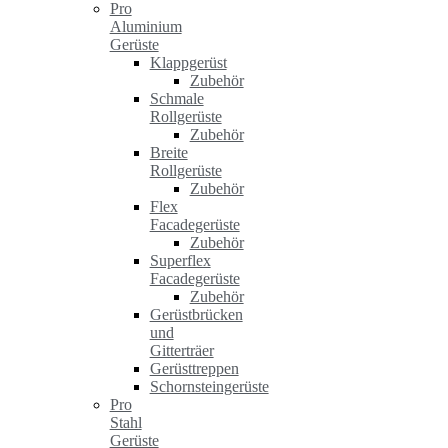
Pro
Aluminium
Gerüste
Klappgerüst
Zubehör
Schmale
Rollgerüste
Zubehör
Breite
Rollgerüste
Zubehör
Flex
Facadegerüste
Zubehör
Superflex
Facadegerüste
Zubehör
Gerüstbrücken
und
Gitterträer
Gerüsttreppen
Schornsteingerüste
Pro
Stahl
Gerüste