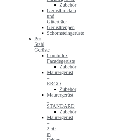
Zubehör
Gerüstbrücken
und
Gitterträer
Gerüsttreppen
Schornsteingerüste
Pro
Stahl
Gerüste
Combiflex
Facadegerüste
Zubehör
Maurergerüst
–
ERGO
Zubehör
Maurergerüst
–
STANDARD
Zubehör
Maurergerüst
–
2,50
m
Felder