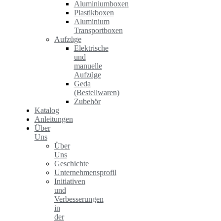
Aluminiumboxen
Plastikboxen
Aluminium
Transportboxen
Aufzüge
Elektrische
und
manuelle
Aufzüge
Geda
(Bestellwaren)
Zubehör
Katalog
Anleitungen
Über
Uns
Über
Uns
Geschichte
Unternehmensprofil
Initiativen
und
Verbesserungen
in
der