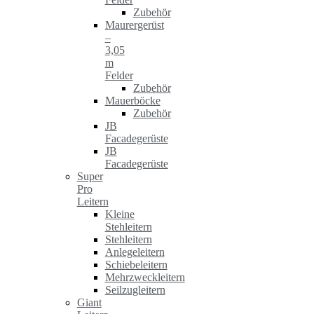
Zubehör
Maurergerüst
–
3,05
m
Felder
Zubehör
Mauerböcke
Zubehör
JB
Facadegerüste
JB
Facadegerüste
Super
Pro
Leitern
Kleine
Stehleitern
Stehleitern
Anlegeleitern
Schiebeleitern
Mehrzweckleitern
Seilzugleitern
Giant