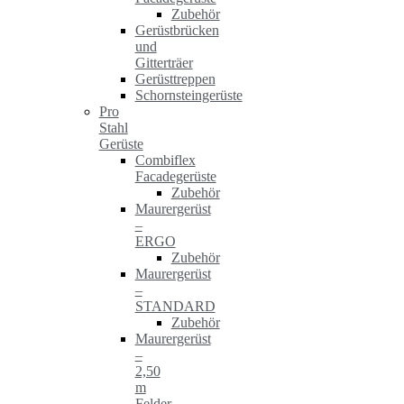
Zubehör
Gerüstbrücken
und
Gitterträer
Gerüsttreppen
Schornsteingerüste
Pro
Stahl
Gerüste
Combiflex
Facadegerüste
Zubehör
Maurergerüst
–
ERGO
Zubehör
Maurergerüst
–
STANDARD
Zubehör
Maurergerüst
–
2,50
m
Felder