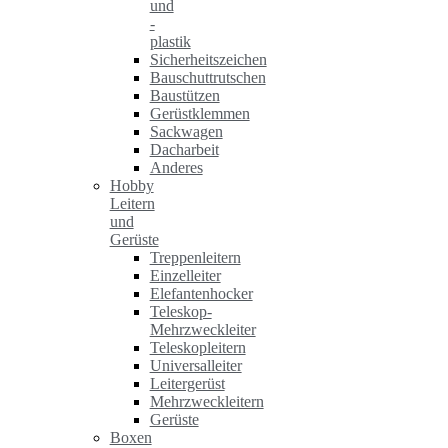
und
-
plastik
Sicherheitszeichen
Bauschuttrutschen
Baustützen
Gerüstklemmen
Sackwagen
Dacharbeit
Anderes
Hobby
Leitern
und
Gerüste
Treppenleitern
Einzelleiter
Elefantenhocker
Teleskop-
Mehrzweckleiter
Teleskopleitern
Universalleiter
Leitergerüst
Mehrzweckleitern
Gerüste
Boxen