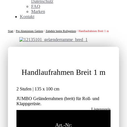
Datenschutz
FAQ
Marken
Kontakt
Start
/
Pro Aluminium Gerüste
/
Zubehör breite Rollgerüste
/ Handlaufrahmen Breit 1 m
Handlaufrahmen Breit 1 m
2 Stufen | 135 x 100 cm
JUMBO Geländerrahmen (breit) für Roll- und
Klappgerüste.
Listenpreis
151,00
€
ohne MwSt.
Art.-Nr: