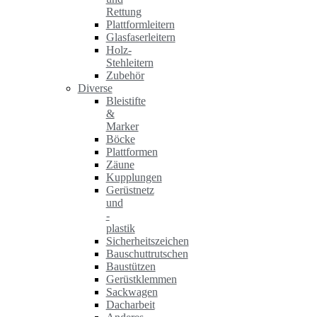
Rettung
Plattformleitern
Glasfaserleitern
Holz-
Stehleitern
Zubehör
Diverse
Bleistifte
&
Marker
Böcke
Plattformen
Zäune
Kupplungen
Gerüstnetz
und
-
plastik
Sicherheitszeichen
Bauschuttrutschen
Baustützen
Gerüstklemmen
Sackwagen
Dacharbeit