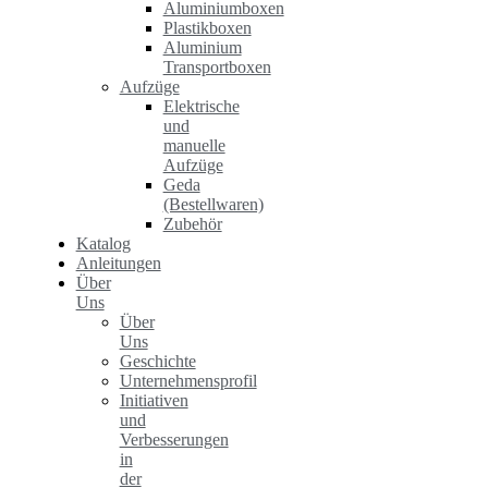
Aluminiumboxen
Plastikboxen
Aluminium
Transportboxen
Aufzüge
Elektrische
und
manuelle
Aufzüge
Geda
(Bestellwaren)
Zubehör
Katalog
Anleitungen
Über
Uns
Über
Uns
Geschichte
Unternehmensprofil
Initiativen
und
Verbesserungen
in
der