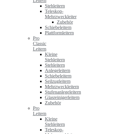
Leitern
Stehleitern
Teleskop-
Mehrzweckleiter
Zubehör
Schiebeleitern
Plattformleitern
Pro
Classic
Leitern
Kleine
Stehleitern
Stehleitern
Anlegeleitern
Schiebeleitern
Seilzugleitern
Mehrzweckleitern
Stufenanlegeleitern
Glasreinigerleitern
Zubehör
Pro
Leitern
Kleine
Stehleitern
Teleskop-