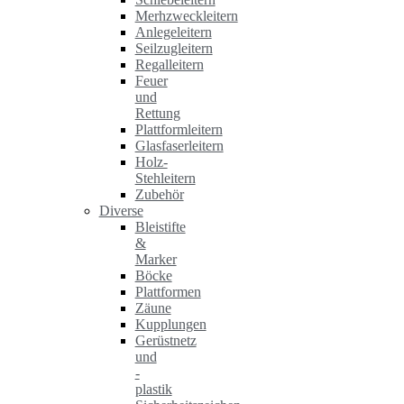
Merhzweckleitern
Anlegeleitern
Seilzugleitern
Regalleitern
Feuer
und
Rettung
Plattformleitern
Glasfaserleitern
Holz-
Stehleitern
Zubehör
Diverse
Bleistifte
&
Marker
Böcke
Plattformen
Zäune
Kupplungen
Gerüstnetz
und
-
plastik