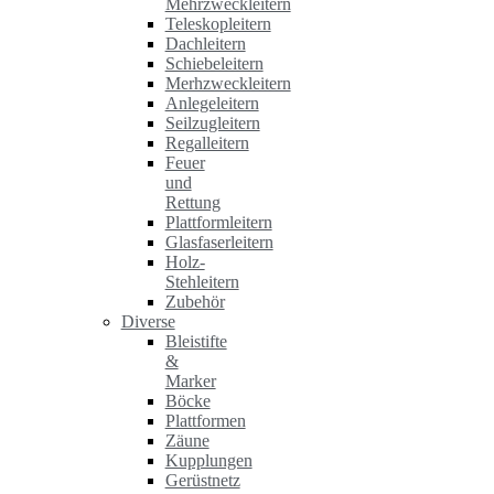
Mehrzweckleitern
Teleskopleitern
Dachleitern
Schiebeleitern
Merhzweckleitern
Anlegeleitern
Seilzugleitern
Regalleitern
Feuer
und
Rettung
Plattformleitern
Glasfaserleitern
Holz-
Stehleitern
Zubehör
Diverse
Bleistifte
&
Marker
Böcke
Plattformen
Zäune
Kupplungen
Gerüstnetz