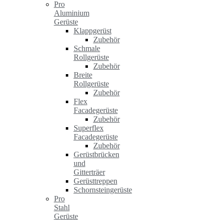
Pro
Aluminium
Gerüste
Klappgerüst
Zubehör
Schmale
Rollgerüste
Zubehör
Breite
Rollgerüste
Zubehör
Flex
Facadegerüste
Zubehör
Superflex
Facadegerüste
Zubehör
Gerüstbrücken
und
Gitterträer
Gerüsttreppen
Schornsteingerüste
Pro
Stahl
Gerüste