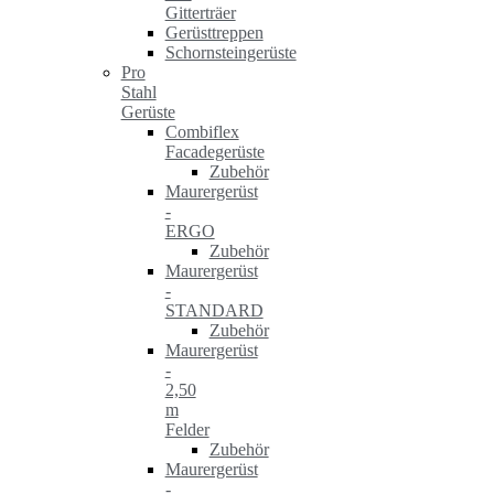
Gitterträer
Gerüsttreppen
Schornsteingerüste
Pro
Stahl
Gerüste
Combiflex
Facadegerüste
Zubehör
Maurergerüst
-
ERGO
Zubehör
Maurergerüst
-
STANDARD
Zubehör
Maurergerüst
-
2,50
m
Felder
Zubehör
Maurergerüst
-