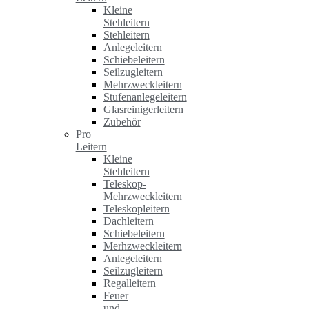
Kleine
Stehleitern
Stehleitern
Anlegeleitern
Schiebeleitern
Seilzugleitern
Mehrzweckleitern
Stufenanlegeleitern
Glasreinigerleitern
Zubehör
Pro
Leitern
Kleine
Stehleitern
Teleskop-
Mehrzweckleitern
Teleskopleitern
Dachleitern
Schiebeleitern
Merhzweckleitern
Anlegeleitern
Seilzugleitern
Regalleitern
Feuer
und