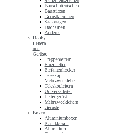
Sicherheitszeichen
Bauschuttrutschen
Baustützen
Gerüstklemmen
Sackwagen
Dacharbeit
Anderes
Hobby
Leitern
und
Gerüste
Treppenleitern
Einzelleiter
Elefantenhocker
Teleskop-
Mehrzweckleiter
Teleskopleitern
Universalleiter
Leitergerüst
Mehrzweckleitern
Gerüste
Boxen
Aluminiumboxen
Plastikboxen
Aluminium