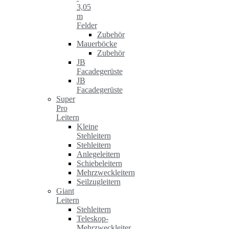
3,05
m
Felder
Zubehör
Mauerböcke
Zubehör
JB
Facadegerüste
JB
Facadegerüste
Super
Pro
Leitern
Kleine
Stehleitern
Stehleitern
Anlegeleitern
Schiebeleitern
Mehrzweckleitern
Seilzugleitern
Giant
Leitern
Stehleitern
Teleskop-
Mehrzweckleiter