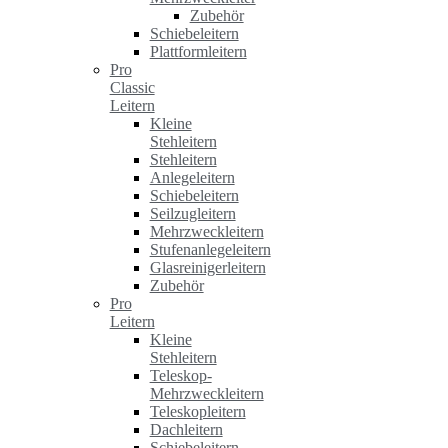
Zubehör
Schiebeleitern
Plattformleitern
Pro
Classic
Leitern
Kleine
Stehleitern
Stehleitern
Anlegeleitern
Schiebeleitern
Seilzugleitern
Mehrzweckleitern
Stufenanlegeleitern
Glasreinigerleitern
Zubehör
Pro
Leitern
Kleine
Stehleitern
Teleskop-
Mehrzweckleitern
Teleskopleitern
Dachleitern
Schiebeleitern