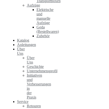
Transportboxen
Aufzüge
Elektrische
und
manuelle
Aufzüge
Geda
(Bestellwaren)
Zubehör
Katalog
Anleitungen
Über
Uns
Über
Uns
Geschichte
Unternehmensprofil
Initiativen
und
Verbesserungen
in
der
Praxis
Service
Retouren