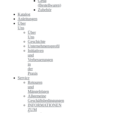
Geda
(Bestellwaren)
Zubehör
Katalog
Anleitungen
Über
Uns
Über
Uns
Geschichte
Unternehmensprofil
Initiativen
und
Verbesserungen
in
der
Praxis
Service
Retouren
und
Mängelrügen
Allgemeine
Geschäftsbedingungen
INFORMATIONEN
ZUM