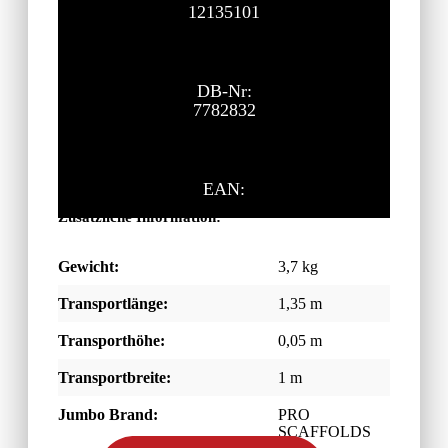
12135101
DB-Nr:
7782832
EAN:
Zusätzliche Information:
Gewicht:
3,7 kg
Transportlänge:
1,35 m
Transporthöhe:
0,05 m
Transportbreite:
1 m
Jumbo Brand:
PRO
SCAFFOLDS