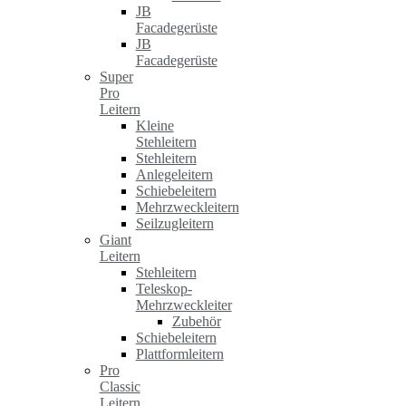
JB
Facadegerüste
JB
Facadegerüste
Super
Pro
Leitern
Kleine
Stehleitern
Stehleitern
Anlegeleitern
Schiebeleitern
Mehrzweckleitern
Seilzugleitern
Giant
Leitern
Stehleitern
Teleskop-
Mehrzweckleiter
Zubehör
Schiebeleitern
Plattformleitern
Pro
Classic
Leitern