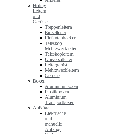
Anderes
Hobby
Leitern
und
Gerüste
Treppenleitern
Einzelleiter
Elefantenhocker
Teleskop-
Mehrzweckleiter
Teleskopleitern
Universalleiter
Leitergerüst
Mehrzweckleitern
Gerüste
Boxen
Aluminiumboxen
Plastikboxen
Aluminium
Transportboxen
Aufzüge
Elektrische
und
manuelle
Aufzüge