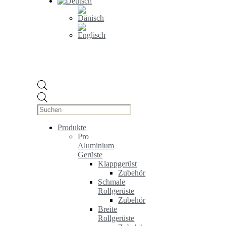
Products
search
Produkte
Pro
Aluminium
Gerüste
Klappgerüst
Zubehör
Schmale
Rollgerüste
Zubehör
Breite
Rollgerüste