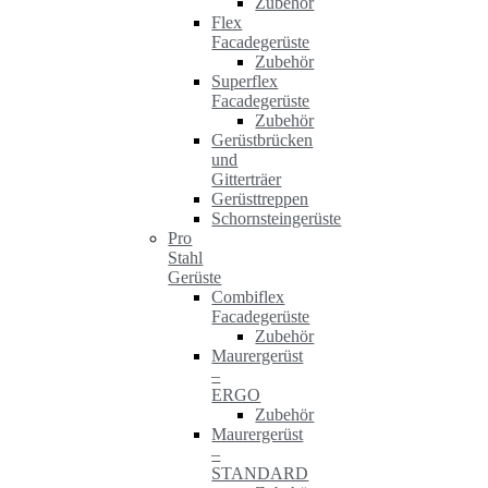
Zubehör
Flex
Facadegerüste
Zubehör
Superflex
Facadegerüste
Zubehör
Gerüstbrücken
und
Gitterträer
Gerüsttreppen
Schornsteingerüste
Pro
Stahl
Gerüste
Combiflex
Facadegerüste
Zubehör
Maurergerüst
–
ERGO
Zubehör
Maurergerüst
–
STANDARD