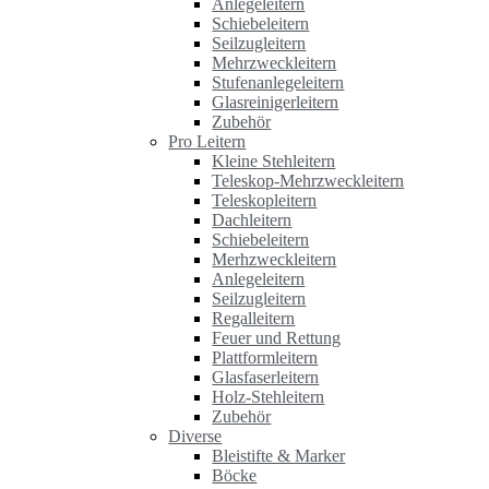
Anlegeleitern
Schiebeleitern
Seilzugleitern
Mehrzweckleitern
Stufenanlegeleitern
Glasreinigerleitern
Zubehör
Pro Leitern
Kleine Stehleitern
Teleskop-Mehrzweckleitern
Teleskopleitern
Dachleitern
Schiebeleitern
Merhzweckleitern
Anlegeleitern
Seilzugleitern
Regalleitern
Feuer und Rettung
Plattformleitern
Glasfaserleitern
Holz-Stehleitern
Zubehör
Diverse
Bleistifte & Marker
Böcke