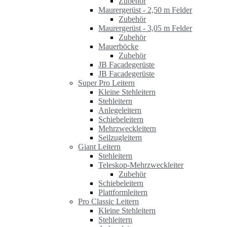
Zubehör
Maurergerüst - 2,50 m Felder
Zubehör
Maurergerüst - 3,05 m Felder
Zubehör
Mauerböcke
Zubehör
JB Facadegerüste
JB Facadegerüste
Super Pro Leitern
Kleine Stehleitern
Stehleitern
Anlegeleitern
Schiebeleitern
Mehrzweckleitern
Seilzugleitern
Giant Leitern
Stehleitern
Teleskop-Mehrzweckleiter
Zubehör
Schiebeleitern
Plattformleitern
Pro Classic Leitern
Kleine Stehleitern
Stehleitern