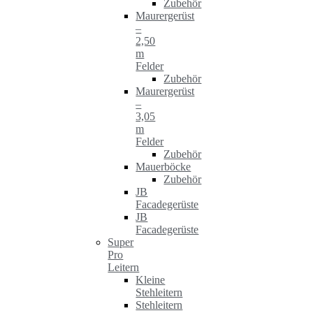
Zubehör
Maurergerüst
–
2,50
m
Felder
Zubehör
Maurergerüst
–
3,05
m
Felder
Zubehör
Mauerböcke
Zubehör
JB
Facadegerüste
JB
Facadegerüste
Super
Pro
Leitern
Kleine
Stehleitern
Stehleitern