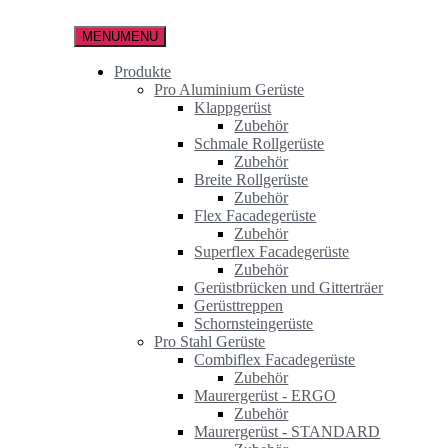
Zum
Inhalt
MENU
MENU
springen
Produkte
Pro Aluminium Gerüste
Klappgerüst
Zubehör
Schmale Rollgerüste
Zubehör
Breite Rollgerüste
Zubehör
Flex Facadegerüste
Zubehör
Superflex Facadegerüste
Zubehör
Gerüstbrücken und Gitterträer
Gerüsttreppen
Schornsteingerüste
Pro Stahl Gerüste
Combiflex Facadegerüste
Zubehör
Maurergerüst - ERGO
Zubehör
Maurergerüst - STANDARD