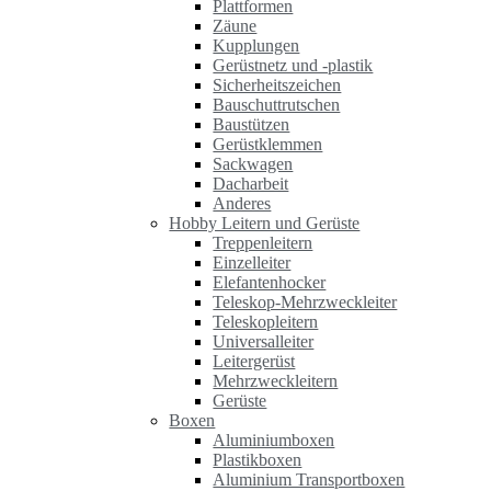
Plattformen
Zäune
Kupplungen
Gerüstnetz und -plastik
Sicherheitszeichen
Bauschuttrutschen
Baustützen
Gerüstklemmen
Sackwagen
Dacharbeit
Anderes
Hobby Leitern und Gerüste
Treppenleitern
Einzelleiter
Elefantenhocker
Teleskop-Mehrzweckleiter
Teleskopleitern
Universalleiter
Leitergerüst
Mehrzweckleitern
Gerüste
Boxen
Aluminiumboxen
Plastikboxen
Aluminium Transportboxen