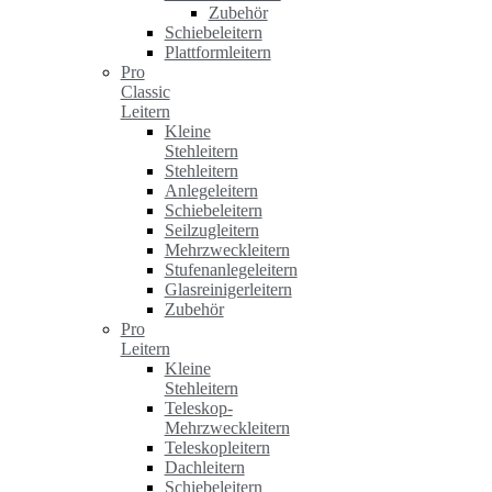
Zubehör
Schiebeleitern
Plattformleitern
Pro
Classic
Leitern
Kleine
Stehleitern
Stehleitern
Anlegeleitern
Schiebeleitern
Seilzugleitern
Mehrzweckleitern
Stufenanlegeleitern
Glasreinigerleitern
Zubehör
Pro
Leitern
Kleine
Stehleitern
Teleskop-
Mehrzweckleitern
Teleskopleitern
Dachleitern
Schiebeleitern