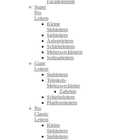
Facadegerüste
Super
Pro
Leitern
Kleine
Stehleitern
Stehleitern
Anlegeleitern
Schiebeleitern
Mehrzweckleitern
Seilzugleitern
Giant
Leitern
Stehleitern
Teleskop-
Mehrzweckleiter
Zubehör
Schiebeleitern
Plattformleitern
Pro
Classic
Leitern
Kleine
Stehleitern
Stehleitern