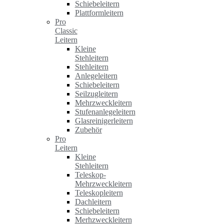
Schiebeleitern
Plattformleitern
Pro
Classic
Leitern
Kleine
Stehleitern
Stehleitern
Anlegeleitern
Schiebeleitern
Seilzugleitern
Mehrzweckleitern
Stufenanlegeleitern
Glasreinigerleitern
Zubehör
Pro
Leitern
Kleine
Stehleitern
Teleskop-
Mehrzweckleitern
Teleskopleitern
Dachleitern
Schiebeleitern
Merhzweckleitern