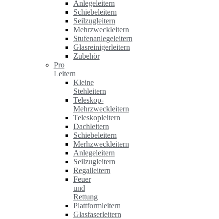
Anlegeleitern
Schiebeleitern
Seilzugleitern
Mehrzweckleitern
Stufenanlegeleitern
Glasreinigerleitern
Zubehör
Pro
Leitern
Kleine
Stehleitern
Teleskop-
Mehrzweckleitern
Teleskopleitern
Dachleitern
Schiebeleitern
Merhzweckleitern
Anlegeleitern
Seilzugleitern
Regalleitern
Feuer
und
Rettung
Plattformleitern
Glasfaserleitern