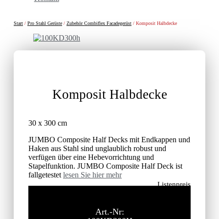
Start
/
Pro Stahl Gerüste
/
Zubehör Combiflex Facadegerüst
/ Komposit Halbdecke
Komposit Halbdecke
30 x 300 cm
JUMBO Composite Half Decks mit Endkappen und
Haken aus Stahl sind unglaublich robust und
verfügen über eine Hebevorrichtung und
Stapelfunktion. JUMBO Composite Half Deck ist
fallgetestet
lesen Sie hier mehr
Listenpreis
251,70
€
ohne MwSt.
Art.-Nr: