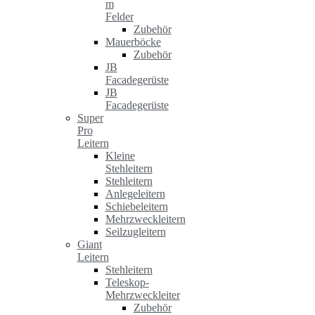
m
Felder
Zubehör
Mauerböcke
Zubehör
JB
Facadegerüste
JB
Facadegerüste
Super
Pro
Leitern
Kleine
Stehleitern
Stehleitern
Anlegeleitern
Schiebeleitern
Mehrzweckleitern
Seilzugleitern
Giant
Leitern
Stehleitern
Teleskop-
Mehrzweckleiter
Zubehör