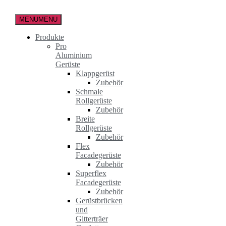
Zum
Inhalt
MENU
MENU
springen
Produkte
Pro
Aluminium
Gerüste
Klappgerüst
Zubehör
Schmale
Rollgerüste
Zubehör
Breite
Rollgerüste
Zubehör
Flex
Facadegerüste
Zubehör
Superflex
Facadegerüste
Zubehör
Gerüstbrücken
und
Gitterträer