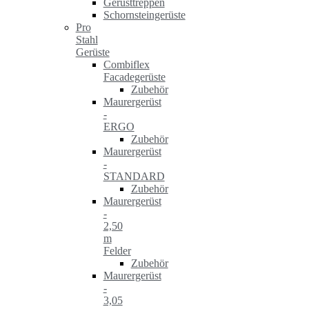
Gerüsttreppen
Schornsteingerüste
Pro
Stahl
Gerüste
Combiflex
Facadegerüste
Zubehör
Maurergerüst
-
ERGO
Zubehör
Maurergerüst
-
STANDARD
Zubehör
Maurergerüst
-
2,50
m
Felder
Zubehör
Maurergerüst
-
3,05