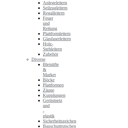
Anlegeleitern
Seilzugleitern
Regalleitern
Feuer
und
Rettung
Plattformleitern
Glasfaserleitern
Holz-
Stehleitern
Zubehör
Diverse
Bleistifte
&
Marker
Böcke
Plattformen
Zäune
Kupplungen
Gerüstnetz
und
-
plastik
Sicherheitszeichen
Bauschuttrutschen