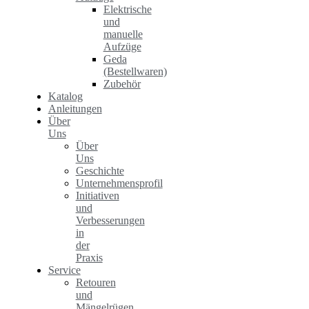
Elektrische
und
manuelle
Aufzüge
Geda
(Bestellwaren)
Zubehör
Katalog
Anleitungen
Über
Uns
Über
Uns
Geschichte
Unternehmensprofil
Initiativen
und
Verbesserungen
in
der
Praxis
Service
Retouren
und
Mängelrügen