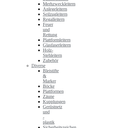
Merhzweckleitern
Anlegeleitern
Seilzugleitern
Regalleitern
Feuer
und
Rettung
Plattformleitern
Glasfaserleitern
Holz-
Stehleitern
Zubehör
Diverse
Bleistifte
&
Marker
Böcke
Plattformen
Zäune
Kupplungen
Gerüstnetz
und
-
plastik
Sicherheitszeichen