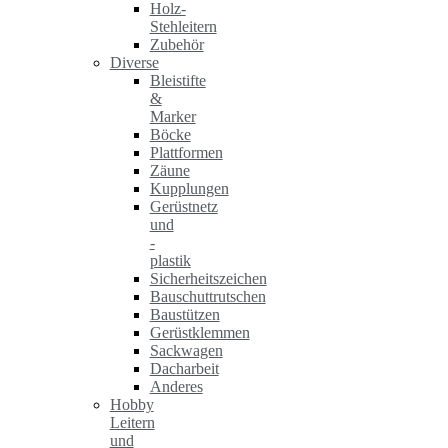
Holz-
Stehleitern
Zubehör
Diverse
Bleistifte
&
Marker
Böcke
Plattformen
Zäune
Kupplungen
Gerüstnetz
und
-
plastik
Sicherheitszeichen
Bauschuttrutschen
Baustützen
Gerüstklemmen
Sackwagen
Dacharbeit
Anderes
Hobby
Leitern
und