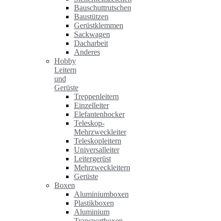
Bauschuttrutschen
Baustützen
Gerüstklemmen
Sackwagen
Dacharbeit
Anderes
Hobby
Leitern
und
Gerüste
Treppenleitern
Einzelleiter
Elefantenhocker
Teleskop-
Mehrzweckleiter
Teleskopleitern
Universalleiter
Leitergerüst
Mehrzweckleitern
Gerüste
Boxen
Aluminiumboxen
Plastikboxen
Aluminium
Transportboxen