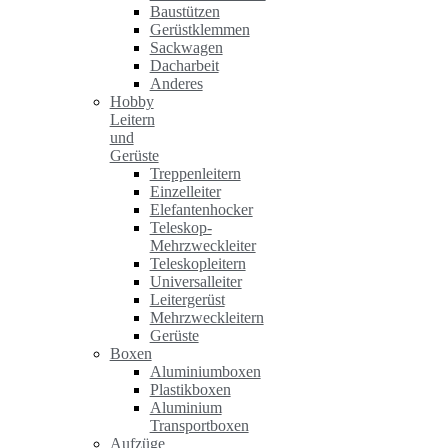
Baustützen
Gerüstklemmen
Sackwagen
Dacharbeit
Anderes
Hobby
Leitern
und
Gerüste
Treppenleitern
Einzelleiter
Elefantenhocker
Teleskop-
Mehrzweckleiter
Teleskopleitern
Universalleiter
Leitergerüst
Mehrzweckleitern
Gerüste
Boxen
Aluminiumboxen
Plastikboxen
Aluminium
Transportboxen
Aufzüge