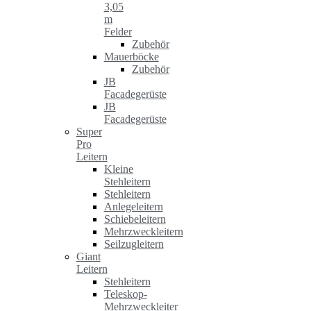
3,05
m
Felder
Zubehör
Mauerböcke
Zubehör
JB
Facadegerüste
JB
Facadegerüste
Super
Pro
Leitern
Kleine
Stehleitern
Stehleitern
Anlegeleitern
Schiebeleitern
Mehrzweckleitern
Seilzugleitern
Giant
Leitern
Stehleitern
Teleskop-
Mehrzweckleiter