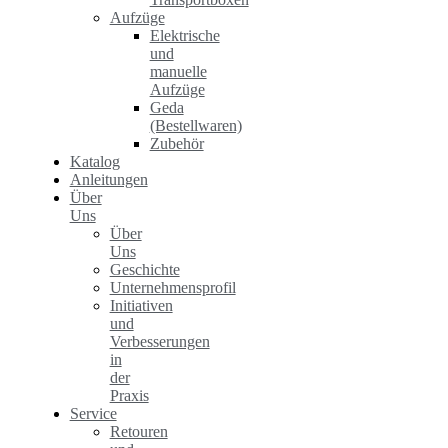
Aufzüge
Elektrische
und
manuelle
Aufzüge
Geda
(Bestellwaren)
Zubehör
Katalog
Anleitungen
Über
Uns
Über
Uns
Geschichte
Unternehmensprofil
Initiativen
und
Verbesserungen
in
der
Praxis
Service
Retouren