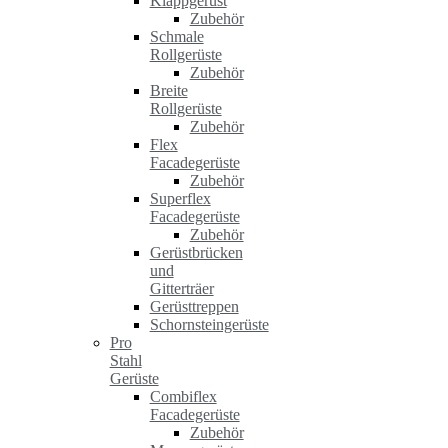
Klappgerüst
Zubehör
Schmale
Rollgerüste
Zubehör
Breite
Rollgerüste
Zubehör
Flex
Facadegerüste
Zubehör
Superflex
Facadegerüste
Zubehör
Gerüstbrücken
und
Gitterträer
Gerüsttreppen
Schornsteingerüste
Pro
Stahl
Gerüste
Combiflex
Facadegerüste
Zubehör