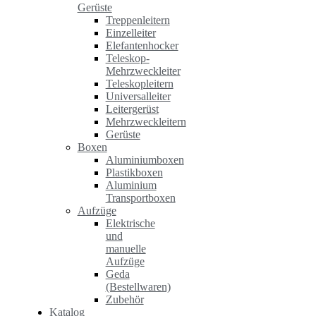
Gerüste
Treppenleitern
Einzelleiter
Elefantenhocker
Teleskop-
Mehrzweckleiter
Teleskopleitern
Universalleiter
Leitergerüst
Mehrzweckleitern
Gerüste
Boxen
Aluminiumboxen
Plastikboxen
Aluminium
Transportboxen
Aufzüge
Elektrische
und
manuelle
Aufzüge
Geda
(Bestellwaren)
Zubehör
Katalog