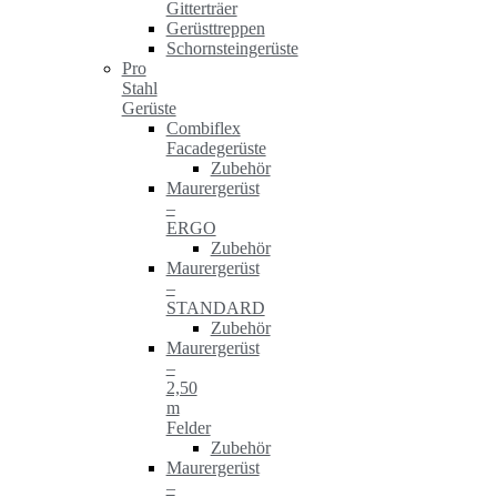
Gitterträer
Gerüsttreppen
Schornsteingerüste
Pro
Stahl
Gerüste
Combiflex
Facadegerüste
Zubehör
Maurergerüst
–
ERGO
Zubehör
Maurergerüst
–
STANDARD
Zubehör
Maurergerüst
–
2,50
m
Felder
Zubehör
Maurergerüst
–