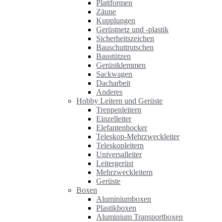
Plattformen
Zäune
Kupplungen
Gerüstnetz und -plastik
Sicherheitszeichen
Bauschuttrutschen
Baustützen
Gerüstklemmen
Sackwagen
Dacharbeit
Anderes
Hobby Leitern und Gerüste
Treppenleitern
Einzelleiter
Elefantenhocker
Teleskop-Mehrzweckleiter
Teleskopleitern
Universalleiter
Leitergerüst
Mehrzweckleitern
Gerüste
Boxen
Aluminiumboxen
Plastikboxen
Aluminium Transportboxen