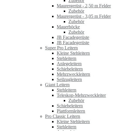
Zubehör
Maurergerüst - 2,50 m Felder
Zubehör
Maurergerüst - 3,05 m Felder
Zubehör
Mauerböcke
Zubehör
JB Facadegerüste
JB Facadegerüste
Super Pro Leitern
Kleine Stehleitern
Stehleitern
Anlegeleitern
Schiebeleitern
Mehrzweckleitern
Seilzugleitern
Giant Leitern
Stehleitern
Teleskop-Mehrzweckleiter
Zubehör
Schiebeleitern
Plattformleitern
Pro Classic Leitern
Kleine Stehleitern
Stehleitern