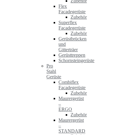
Zubehör
Flex
Facadegerüste
Zubehör
Superflex
Facadegerüste
Zubehör
Gerüstbrücken
und
Gitterträer
Gerüsttreppen
Schornsteingerüste
Pro
Stahl
Gerüste
Combiflex
Facadegerüste
Zubehör
Maurergerüst
–
ERGO
Zubehör
Maurergerüst
–
STANDARD