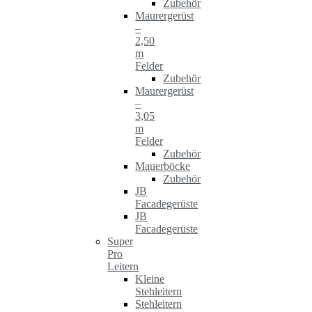
Zubehör
Maurergerüst
–
2,50
m
Felder
Zubehör
Maurergerüst
–
3,05
m
Felder
Zubehör
Mauerböcke
Zubehör
JB
Facadegerüste
JB
Facadegerüste
Super
Pro
Leitern
Kleine
Stehleitern
Stehleitern