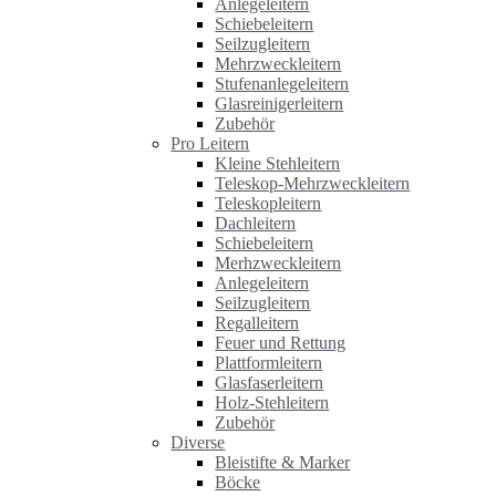
Anlegeleitern
Schiebeleitern
Seilzugleitern
Mehrzweckleitern
Stufenanlegeleitern
Glasreinigerleitern
Zubehör
Pro Leitern
Kleine Stehleitern
Teleskop-Mehrzweckleitern
Teleskopleitern
Dachleitern
Schiebeleitern
Merhzweckleitern
Anlegeleitern
Seilzugleitern
Regalleitern
Feuer und Rettung
Plattformleitern
Glasfaserleitern
Holz-Stehleitern
Zubehör
Diverse
Bleistifte & Marker
Böcke