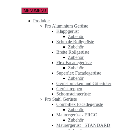
Zum
Inhalt
MENU
MENU
springen
Produkte
Pro Aluminium Gerüste
Klappgerüst
Zubehör
Schmale Rollgerüste
Zubehör
Breite Rollgerüste
Zubehör
Flex Facadegerüste
Zubehör
Superflex Facadegerüste
Zubehör
Gerüstbrücken und Gitterträer
Gerüsttreppen
Schornsteingerüste
Pro Stahl Gerüste
Combiflex Facadegerüste
Zubehör
Maurergerüst - ERGO
Zubehör
Maurergerüst - STANDARD