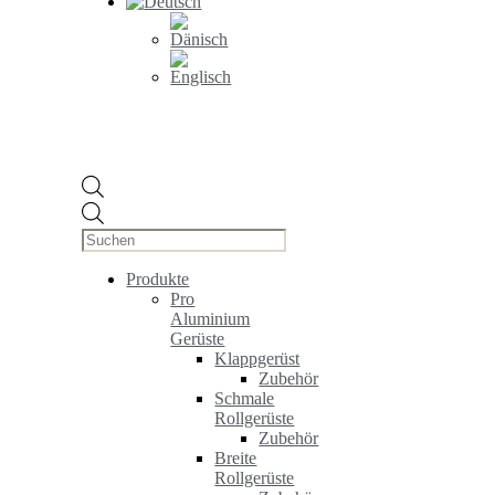
Products
search
Produkte
Pro
Aluminium
Gerüste
Klappgerüst
Zubehör
Schmale
Rollgerüste
Zubehör
Breite
Rollgerüste