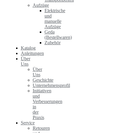
Aufzüge
Elektrische
und
manuelle
Aufzüge
Geda
(Bestellwaren)
Zubehör
Katalog
Anleitungen
Über
Uns
Über
Uns
Geschichte
Unternehmensprofil
Initiativen
und
Verbesserungen
in
der
Praxis
Service
Retouren