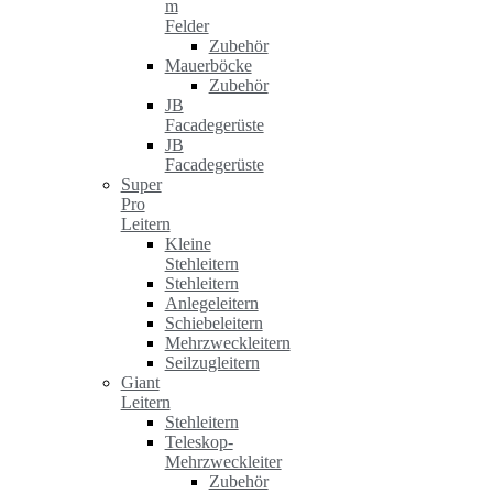
m
Felder
Zubehör
Mauerböcke
Zubehör
JB
Facadegerüste
JB
Facadegerüste
Super
Pro
Leitern
Kleine
Stehleitern
Stehleitern
Anlegeleitern
Schiebeleitern
Mehrzweckleitern
Seilzugleitern
Giant
Leitern
Stehleitern
Teleskop-
Mehrzweckleiter
Zubehör