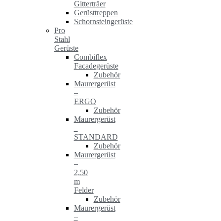
Gitterträer
Gerüsttreppen
Schornsteingerüste
Pro
Stahl
Gerüste
Combiflex
Facadegerüste
Zubehör
Maurergerüst
–
ERGO
Zubehör
Maurergerüst
–
STANDARD
Zubehör
Maurergerüst
–
2,50
m
Felder
Zubehör
Maurergerüst
–