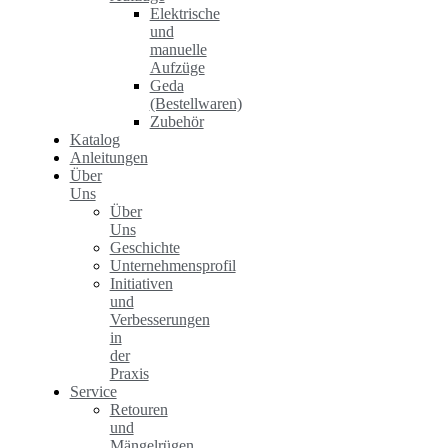
Elektrische
und
manuelle
Aufzüge
Geda
(Bestellwaren)
Zubehör
Katalog
Anleitungen
Über
Uns
Über
Uns
Geschichte
Unternehmensprofil
Initiativen
und
Verbesserungen
in
der
Praxis
Service
Retouren
und
Mängelrügen