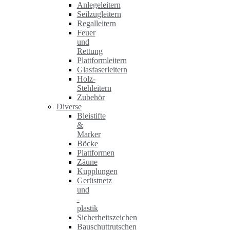
Anlegeleitern
Seilzugleitern
Regalleitern
Feuer
und
Rettung
Plattformleitern
Glasfaserleitern
Holz-
Stehleitern
Zubehör
Diverse
Bleistifte
&
Marker
Böcke
Plattformen
Zäune
Kupplungen
Gerüstnetz
und
-
plastik
Sicherheitszeichen
Bauschuttrutschen