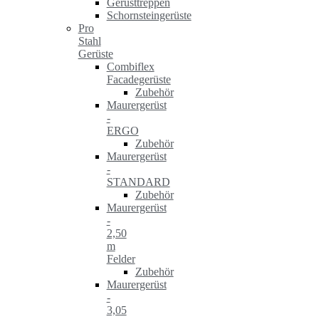
Gerüsttreppen
Schornsteingerüste
Pro
Stahl
Gerüste
Combiflex
Facadegerüste
Zubehör
Maurergerüst
-
ERGO
Zubehör
Maurergerüst
-
STANDARD
Zubehör
Maurergerüst
-
2,50
m
Felder
Zubehör
Maurergerüst
-
3,05