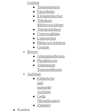
Gerüste
Treppenleitern
Einzelleiter
Elefantenhocker
Teleskop-
Mehrzweckleiter
Teleskopleitern
Universalleiter
Leitergerüst
Mehrzweckleitern
Gerüste
Boxen
Aluminiumboxen
Plastikboxen
Aluminium
Transportboxen
Aufzüge
Elektrische
und
manuelle
Aufzüge
Geda
(Bestellwaren)
Zubehör
Katalog