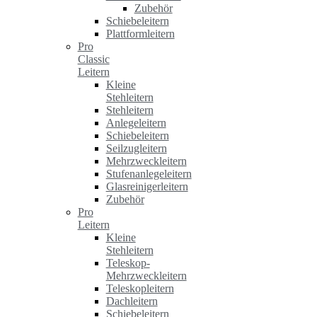
Zubehör
Schiebeleitern
Plattformleitern
Pro
Classic
Leitern
Kleine
Stehleitern
Stehleitern
Anlegeleitern
Schiebeleitern
Seilzugleitern
Mehrzweckleitern
Stufenanlegeleitern
Glasreinigerleitern
Zubehör
Pro
Leitern
Kleine
Stehleitern
Teleskop-
Mehrzweckleitern
Teleskopleitern
Dachleitern
Schiebeleitern