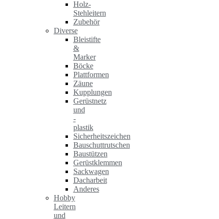
Holz-
Stehleitern
Zubehör
Diverse
Bleistifte
&
Marker
Böcke
Plattformen
Zäune
Kupplungen
Gerüstnetz
und
-
plastik
Sicherheitszeichen
Bauschuttrutschen
Baustützen
Gerüstklemmen
Sackwagen
Dacharbeit
Anderes
Hobby
Leitern
und