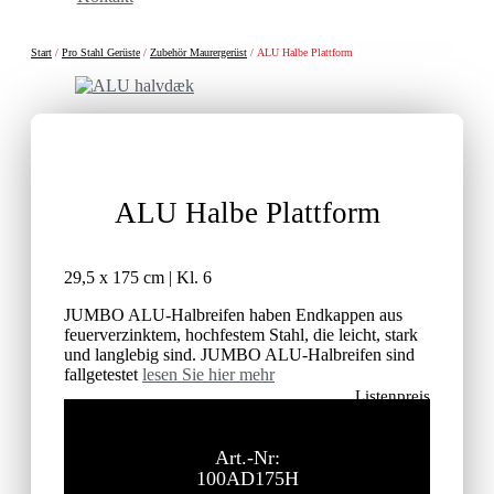
Start
/
Pro Stahl Gerüste
/
Zubehör Maurergerüst
/ ALU Halbe Plattform
ALU Halbe Plattform
29,5 x 175 cm | Kl. 6
JUMBO ALU-Halbreifen haben Endkappen aus
feuerverzinktem, hochfestem Stahl, die leicht, stark
und langlebig sind. JUMBO ALU-Halbreifen sind
fallgetestet
lesen Sie hier mehr
Listenpreis
177,90
€
ohne MwSt.
Art.-Nr:
100AD175H