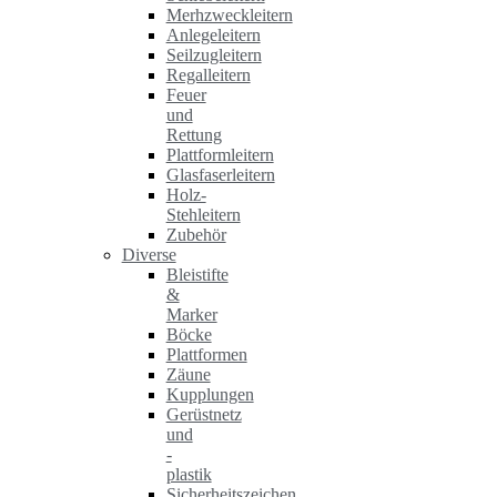
Merhzweckleitern
Anlegeleitern
Seilzugleitern
Regalleitern
Feuer
und
Rettung
Plattformleitern
Glasfaserleitern
Holz-
Stehleitern
Zubehör
Diverse
Bleistifte
&
Marker
Böcke
Plattformen
Zäune
Kupplungen
Gerüstnetz
und
-
plastik
Sicherheitszeichen