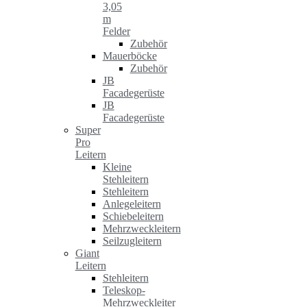
3,05
m
Felder
Zubehör
Mauerböcke
Zubehör
JB
Facadegerüste
JB
Facadegerüste
Super
Pro
Leitern
Kleine
Stehleitern
Stehleitern
Anlegeleitern
Schiebeleitern
Mehrzweckleitern
Seilzugleitern
Giant
Leitern
Stehleitern
Teleskop-
Mehrzweckleiter