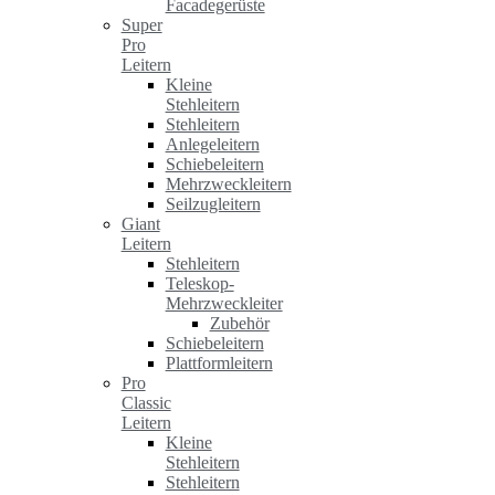
Facadegerüste
Super
Pro
Leitern
Kleine
Stehleitern
Stehleitern
Anlegeleitern
Schiebeleitern
Mehrzweckleitern
Seilzugleitern
Giant
Leitern
Stehleitern
Teleskop-
Mehrzweckleiter
Zubehör
Schiebeleitern
Plattformleitern
Pro
Classic
Leitern
Kleine
Stehleitern
Stehleitern