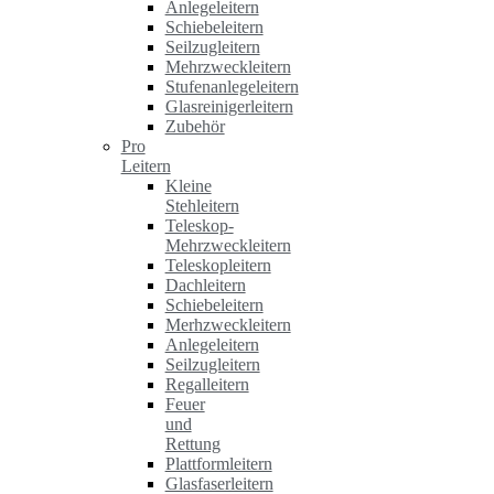
Anlegeleitern
Schiebeleitern
Seilzugleitern
Mehrzweckleitern
Stufenanlegeleitern
Glasreinigerleitern
Zubehör
Pro
Leitern
Kleine
Stehleitern
Teleskop-
Mehrzweckleitern
Teleskopleitern
Dachleitern
Schiebeleitern
Merhzweckleitern
Anlegeleitern
Seilzugleitern
Regalleitern
Feuer
und
Rettung
Plattformleitern
Glasfaserleitern