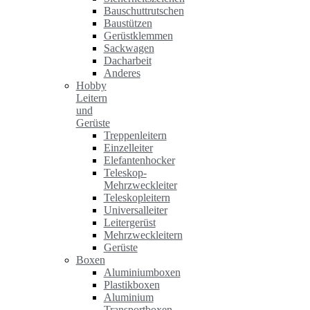
Bauschuttrutschen
Baustützen
Gerüstklemmen
Sackwagen
Dacharbeit
Anderes
Hobby
Leitern
und
Gerüste
Treppenleitern
Einzelleiter
Elefantenhocker
Teleskop-
Mehrzweckleiter
Teleskopleitern
Universalleiter
Leitergerüst
Mehrzweckleitern
Gerüste
Boxen
Aluminiumboxen
Plastikboxen
Aluminium
Transportboxen