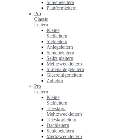
Schiebeleitern
Plattformleitern
Pro
Classic
Leitern
Kleine
Stehleitern
Stehleitern
Anlegeleitern
Schiebeleitern
Seilzugleitern
Mehrzweckleitern
Stufenanlegeleitern
Glasreinigerleitern
Zubehör
Pro
Leitern
Kleine
Stehleitern
Teleskop-
Mehrzweckleitern
Teleskopleitern
Dachleitern
Schiebeleitern
Merhzweckleitern