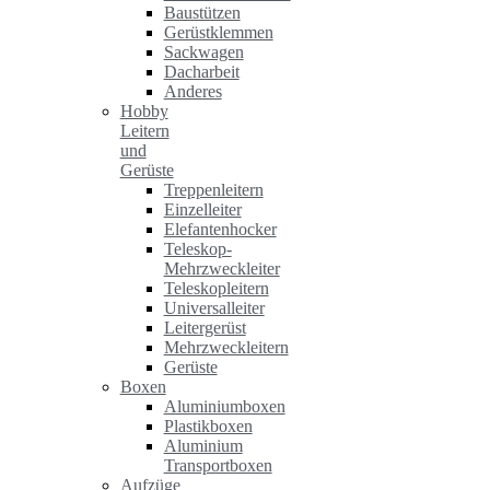
Baustützen
Gerüstklemmen
Sackwagen
Dacharbeit
Anderes
Hobby
Leitern
und
Gerüste
Treppenleitern
Einzelleiter
Elefantenhocker
Teleskop-
Mehrzweckleiter
Teleskopleitern
Universalleiter
Leitergerüst
Mehrzweckleitern
Gerüste
Boxen
Aluminiumboxen
Plastikboxen
Aluminium
Transportboxen
Aufzüge