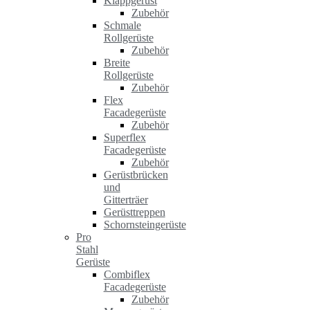
Klappgerüst
Zubehör
Schmale
Rollgerüste
Zubehör
Breite
Rollgerüste
Zubehör
Flex
Facadegerüste
Zubehör
Superflex
Facadegerüste
Zubehör
Gerüstbrücken
und
Gitterträer
Gerüsttreppen
Schornsteingerüste
Pro
Stahl
Gerüste
Combiflex
Facadegerüste
Zubehör