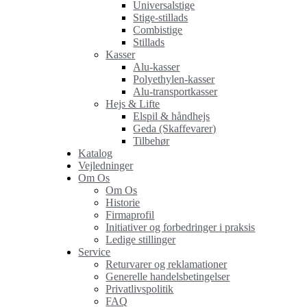
Universalstige
Stige-stillads
Combistige
Stillads
Kasser
Alu-kasser
Polyethylen-kasser
Alu-transportkasser
Hejs & Lifte
Elspil & håndhejs
Geda (Skaffevarer)
Tilbehør
Katalog
Vejledninger
Om Os
Om Os
Historie
Firmaprofil
Initiativer og forbedringer i praksis
Ledige stillinger
Service
Returvarer og reklamationer
Generelle handelsbetingelser
Privatlivspolitik
FAQ