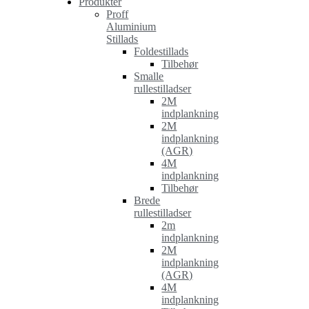
Produkter
Proff
Aluminium
Stillads
Foldestillads
Tilbehør
Smalle
rullestilladser
2M
indplankning
2M
indplankning
(AGR)
4M
indplankning
Tilbehør
Brede
rullestilladser
2m
indplankning
2M
indplankning
(AGR)
4M
indplankning