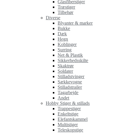
Glasfiberstiger
Træstiger
Tilbehør
Diverse
Blyanter & marker
Bukke
Dæk
Hegn
Koblinger
Surring
Net & Plastik
Sikkerhedsskilte
Skaktrør
Soldater
Stilladstvinger
Sækkevogne
Stilladstrailer
Tagarbejde
Andet
Hobby Stiger & stillads
Trappestiger
Enkeltstige
Elefantskammel
Multistiger
Teleskopstige