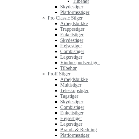
Tilbehør
Skydestiger
Platformsstiger
Pro Classic Stiger
Arbejdsbukke
Trappestiger
Enkeltstiger
Skydestiger
Hejsestiger
Combistiger
Lagerstiger
Vinduespudserstiger
Tilbehør
Proff Stiger
Arbejdsbukke
Multistiger
Teleskopstiger
Tagstiger
Skydestiger
Combistiger
Enkeltstiger
Hejsestiger
Lagerstiger
Brand- & Redning
Platformsstiger