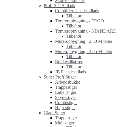
Skorstensstillads
Proff Stål Stillads
Combiflex facadestillads
Tilbehør
Tømreropbygning - ERGO
Tilbehør
Tømreropbygning - STANDARD
Tilbehør
Mureropbygning - 2.50 M felter
Tilbehør
Mureropbygning - 3.05 M felter
Tilbehør
Bukkestilladser
Tilbehør
JB Facadestillads
Super Proff Stiger
Arbejdsbukke
Trappestiger
Enkeltstiger
Skydestiger
Combistiger
Hejsestiger
Giant Stiger
Trappestiger
Multistiger