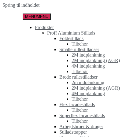
Spring til indholdet
MENU
MENU
Produkter
Proff Aluminium Stillads
Foldestillads
Tilbehør
Smalle rullestilladser
2M indplankning
2M indplankning (AGR)
4M indplankning
Tilbehør
Brede rullestilladser
2m indplankning
2M indplankning (AGR)
4M indplankning
Tilbehør
Flex facadestillads
Tilbehør
Superflex facadestillads
Tilbehør
Arbejdsbroer & drager
Stilladstrapper