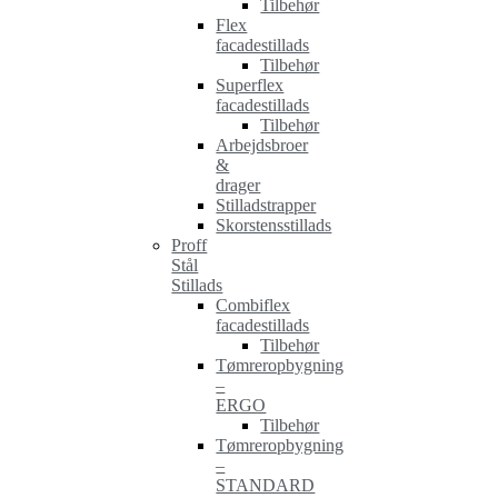
Tilbehør
Flex
facadestillads
Tilbehør
Superflex
facadestillads
Tilbehør
Arbejdsbroer
&
drager
Stilladstrapper
Skorstensstillads
Proff
Stål
Stillads
Combiflex
facadestillads
Tilbehør
Tømreropbygning
–
ERGO
Tilbehør
Tømreropbygning
–
STANDARD