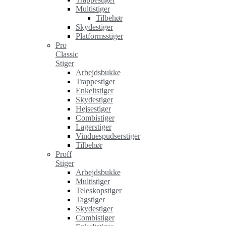
Multistiger
Tilbehør
Skydestiger
Platformsstiger
Pro
Classic
Stiger
Arbejdsbukke
Trappestiger
Enkeltstiger
Skydestiger
Hejsestiger
Combistiger
Lagerstiger
Vinduespudserstiger
Tilbehør
Proff
Stiger
Arbejdsbukke
Multistiger
Teleskopstiger
Tagstiger
Skydestiger
Combistiger