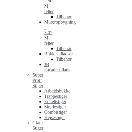
2.50
M
felter
Tilbehør
Mureropbygning
–
3.05
M
felter
Tilbehør
Bukkestilladser
Tilbehør
JB
Facadestillads
Super
Proff
Stiger
Arbejdsbukke
Trappestiger
Enkeltstiger
Skydestiger
Combistiger
Hejsestiger
Giant
Stiger