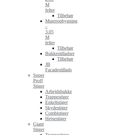
M
felter
Tilbehør
Mureropbygning
–
3.05
M
felter
Tilbehør
Bukkestilladser
Tilbehør
JB
Facadestillads
Super
Proff
Stiger
Arbejdsbukke
Trappestiger
Enkeltstiger
Skydestiger
Combistiger
Hejsestiger
Giant
Stiger
Trappestiger