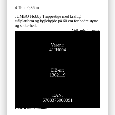
4 Trin | 0,86 m
JUMBO Hobby Trappestige med kraftig
stålplatform og bøjlehøjde på 60 cm for bedre støtte
og sikkerhed.
Vejl. udsalgspris:
395,00
kr.
ekskl. moms
Varenr:
41JH004
DB-nr:
1362119
EAN:
5708375000391
Ekstra information :