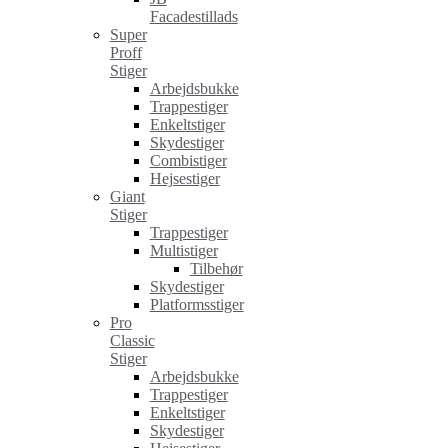
Facadestillads
Super
Proff
Stiger
Arbejdsbukke
Trappestiger
Enkeltstiger
Skydestiger
Combistiger
Hejsestiger
Giant
Stiger
Trappestiger
Multistiger
Tilbehør
Skydestiger
Platformsstiger
Pro
Classic
Stiger
Arbejdsbukke
Trappestiger
Enkeltstiger
Skydestiger