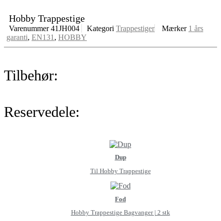
Hobby Trappestige
Varenummer
41JH004
Kategori
Trappestiger
Mærker
1 års
garanti
,
EN131
,
HOBBY
Tilbehør:
Reservedele:
Dup
Til Hobby Trappestige
Fod
Hobby Trappestige Bagvanger | 2 stk