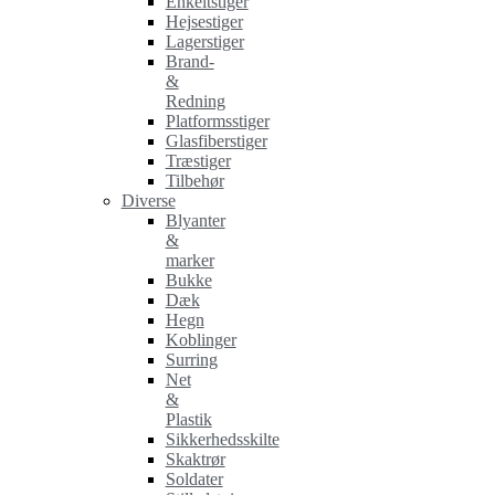
Enkeltstiger
Hejsestiger
Lagerstiger
Brand-
&
Redning
Platformsstiger
Glasfiberstiger
Træstiger
Tilbehør
Diverse
Blyanter
&
marker
Bukke
Dæk
Hegn
Koblinger
Surring
Net
&
Plastik
Sikkerhedsskilte
Skaktrør
Soldater