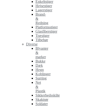
Enkeltstiger
Hejsestiger
Lagerstiger
Brand-
&
Redning
Platformsstiger
Glasfiberstiger
Træstiger
Tilbehør
Diverse
Blyanter
&
marker
Bukke
Dæk
Hegn
Koblinger
Surring
Net
&
Plastik
Sikkerhedsskilte
Skaktrør
Soldater