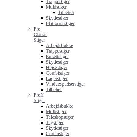
Trappestiger
Multistiger
Tilbehør
Skydestiger
Platformsstiger
Pro
Classic
Stiger
Arbejdsbukke
Trappestiger
Enkeltstiger
Skydestiger
Hejsestiger
Combistiger
Lagerstiger
Vinduespudserstiger
Tilbehør
Proff
Stiger
Arbejdsbukke
Multistiger
Teleskopstiger
Tagstiger
Skydestiger
Combistiger