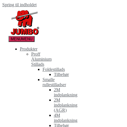
Spring til indholdet
MENU
MENU
Produkter
Proff
Aluminium
Stillads
Foldestillads
Tilbehør
Smalle
rullestilladser
2M
indplankning
2M
indplankning
(AGR)
4M
indplankning
Tilbehør