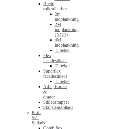
Brede
rullestilladser
2m
indplankning
2M
indplankning
(AGR)
4M
indplankning
Tilbehør
Flex
facadestillads
Tilbehør
Superflex
facadestillads
Tilbehør
Arbejdsbroer
&
drager
Stilladstrapper
Skorstensstillads
Proff
Stål
Stillads
Combiflex