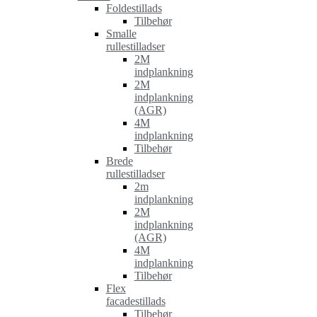
Foldestillads
Tilbehør
Smalle
rullestilladser
2M
indplankning
2M
indplankning
(AGR)
4M
indplankning
Tilbehør
Brede
rullestilladser
2m
indplankning
2M
indplankning
(AGR)
4M
indplankning
Tilbehør
Flex
facadestillads
Tilbehør