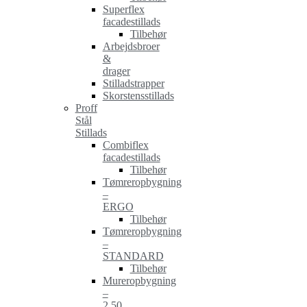
Superflex
facadestillads
Tilbehør
Arbejdsbroer
&
drager
Stilladstrapper
Skorstensstillads
Proff
Stål
Stillads
Combiflex
facadestillads
Tilbehør
Tømreropbygning
–
ERGO
Tilbehør
Tømreropbygning
–
STANDARD
Tilbehør
Mureropbygning
–
2.50