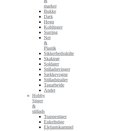
&
marker
Bukke
Dæk
Hegn
Koblinger
Surring
Net
&
Plastik
Sikkerhedsskilte
Skaktrør
Soldater
Stilladstvinger
Sækkevogne
Stilladstrailer
Tagarbejde
Andet
Hobby
Stiger
&
stillads
Trappestiger
Enkeltstige
Elefantskammel