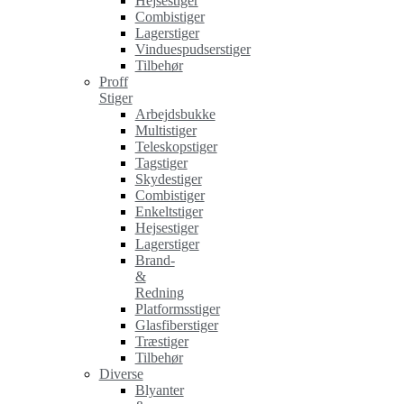
Hejsestiger
Combistiger
Lagerstiger
Vinduespudserstiger
Tilbehør
Proff
Stiger
Arbejdsbukke
Multistiger
Teleskopstiger
Tagstiger
Skydestiger
Combistiger
Enkeltstiger
Hejsestiger
Lagerstiger
Brand-
&
Redning
Platformsstiger
Glasfiberstiger
Træstiger
Tilbehør
Diverse
Blyanter