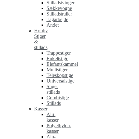
Stilladstvinger
Sækkevogne
Stilladstrailer
Tagarbejde
Andet
Hobby
Stiger
&
stillads
Trappestiger
Enkeltstige
Elefantskammel
Multistiger
Teleskopstige
Universalstige
Stige-
stillads
Combistige
Stillads
Kasser
Alu-
kasser
Polyethylen-
kasser
Alu-