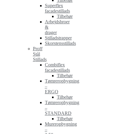
Tilbehør
Superflex
facadestillads
Tilbehør
Arbejdsbroer
&
drager
Stilladstrapper
Skorstensstillads
Proff
Stål
Stillads
Combiflex
facadestillads
Tilbehør
Tømreropbygning
–
ERGO
Tilbehør
Tømreropbygning
–
STANDARD
Tilbehør
Mureropbygning
–