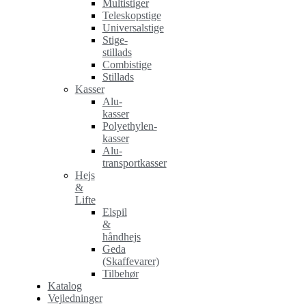
Multistiger
Teleskopstige
Universalstige
Stige-
stillads
Combistige
Stillads
Kasser
Alu-
kasser
Polyethylen-
kasser
Alu-
transportkasser
Hejs
&
Lifte
Elspil
&
håndhejs
Geda
(Skaffevarer)
Tilbehør
Katalog
Vejledninger