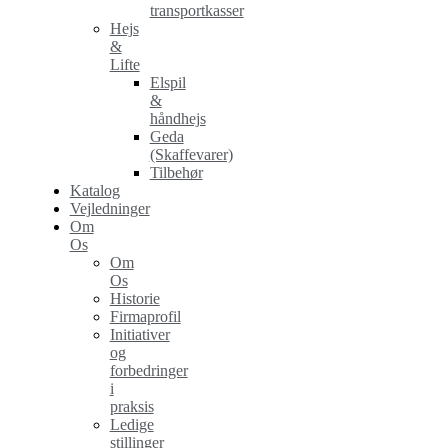
transportkasser
Hejs
&
Lifte
Elspil
&
håndhejs
Geda
(Skaffevarer)
Tilbehør
Katalog
Vejledninger
Om
Os
Om
Os
Historie
Firmaprofil
Initiativer
og
forbedringer
i
praksis
Ledige
stillinger