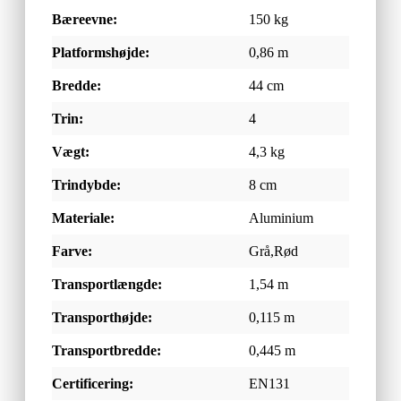
Bæreevne:
150 kg
Platformshøjde:
0,86 m
Bredde:
44 cm
Trin:
4
Vægt:
4,3 kg
Trindybde:
8 cm
Materiale:
Aluminium
Farve:
Grå,Rød
Transportlængde:
1,54 m
Transporthøjde:
0,115 m
Transportbredde:
0,445 m
Certificering:
EN131