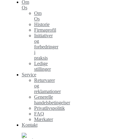
Om
Os
Om
Os
Historie
Firmaprofil
Initiativer
og
forbedringer
i
praksis
Ledige
stillinger
Service
Returvarer
og
reklamationer
Generelle
handelsbetingelser
Privatlivspolitik
FAQ
Mærkater
Kontakt