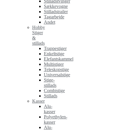
Stilladstvinger
Sækkevogne
Stilladstrailer
Tagarbejde
Andet
Hobby
Stiger
&
stillads
Trappestiger
Enkeltstige
Elefantskammel
Multistiger
Teleskopstige
Universalstige
Stige-
stillads
Combistige
Stillads
Kasser
Alu-
kasser
Polyethylen-
kasser
Alu-