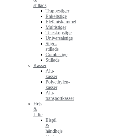
stillads
Trappestiger
Enkeltstige
Elefantskammel
Multistiger
Teleskopstige
Universalstige
Stige-
stillads
Combistige
Stillads
Kasser
Alu-
kasser
Polyethylen-
kasser
Alu-
transportkasser
Hejs
&
Lifte
Elspil
&
håndhejs