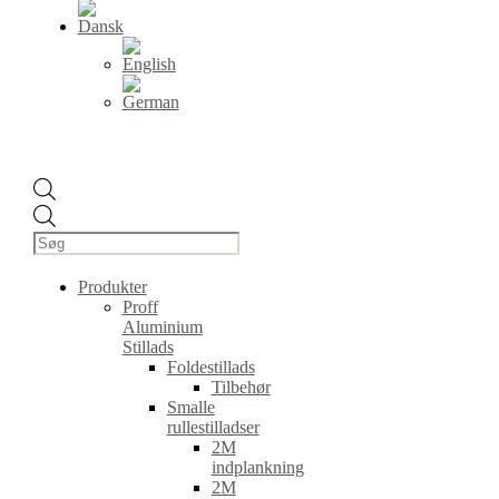
Products
search
Produkter
Proff
Aluminium
Stillads
Foldestillads
Tilbehør
Smalle
rullestilladser
2M
indplankning
2M