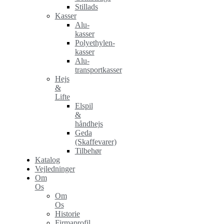
Stillads
Kasser
Alu-
kasser
Polyethylen-
kasser
Alu-
transportkasser
Hejs
&
Lifte
Elspil
&
håndhejs
Geda
(Skaffevarer)
Tilbehør
Katalog
Vejledninger
Om
Os
Om
Os
Historie
Firmaprofil