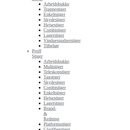
Arbejdsbukke
Trappestiger
Enkeltstiger
Skydestiger
Hejsestiger
Combistiger
Lagerstiger
Vinduespudserstiger
Tilbehør
Proff
Stiger
Arbejdsbukke
Multistiger
Teleskopstiger
Tagstiger
Skydestiger
Combistiger
Enkeltstiger
Hejsestiger
Lagerstiger
Brand-
&
Redning
Platformsstiger
Glasfiberstiger