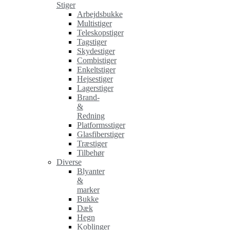
Stiger
Arbejdsbukke
Multistiger
Teleskopstiger
Tagstiger
Skydestiger
Combistiger
Enkeltstiger
Hejsestiger
Lagerstiger
Brand-
&
Redning
Platformsstiger
Glasfiberstiger
Træstiger
Tilbehør
Diverse
Blyanter
&
marker
Bukke
Dæk
Hegn
Koblinger