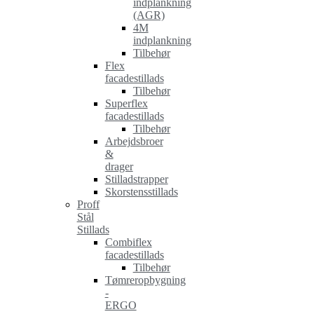
indplankning
(AGR)
4M
indplankning
Tilbehør
Flex
facadestillads
Tilbehør
Superflex
facadestillads
Tilbehør
Arbejdsbroer
&
drager
Stilladstrapper
Skorstensstillads
Proff
Stål
Stillads
Combiflex
facadestillads
Tilbehør
Tømreropbygning
-
ERGO