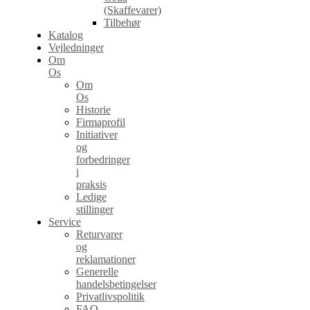
(Skaffevarer)
Tilbehør
Katalog
Vejledninger
Om
Os
Om
Os
Historie
Firmaprofil
Initiativer
og
forbedringer
i
praksis
Ledige
stillinger
Service
Returvarer
og
reklamationer
Generelle
handelsbetingelser
Privatlivspolitik
FAQ