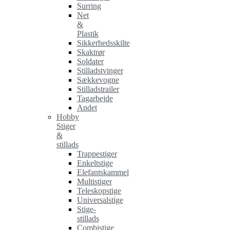
Surring
Net
&
Plastik
Sikkerhedsskilte
Skaktrør
Soldater
Stilladstvinger
Sækkevogne
Stilladstrailer
Tagarbejde
Andet
Hobby
Stiger
&
stillads
Trappestiger
Enkeltstige
Elefantskammel
Multistiger
Teleskopstige
Universalstige
Stige-
stillads
Combistige