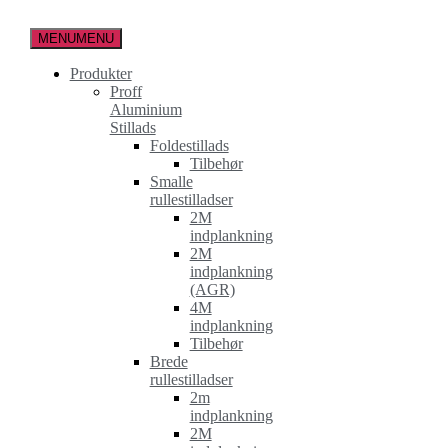
Spring
til
MENU
MENU
indholdet
Produkter
Proff
Aluminium
Stillads
Foldestillads
Tilbehør
Smalle
rullestilladser
2M
indplankning
2M
indplankning
(AGR)
4M
indplankning
Tilbehør
Brede
rullestilladser
2m
indplankning
2M