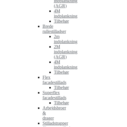
indplankning
(AGR)
4M
indplankning
Tilbehør
Brede
rullestilladser
2m
indplankning
2M
indplankning
(AGR)
4M
indplankning
Tilbehør
Flex
facadestillads
Tilbehør
Superflex
facadestillads
Tilbehør
Arbejdsbroer
&
drager
Stilladstrapper