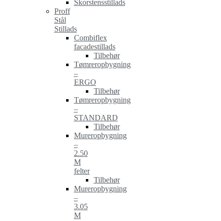
Skorstensstillads
Proff
Stål
Stillads
Combiflex
facadestillads
Tilbehør
Tømreropbygning
–
ERGO
Tilbehør
Tømreropbygning
–
STANDARD
Tilbehør
Mureropbygning
–
2.50
M
felter
Tilbehør
Mureropbygning
–
3.05
M