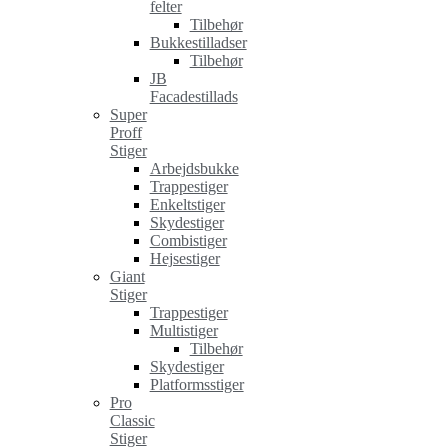
felter
Tilbehør
Bukkestilladser
Tilbehør
JB
Facadestillads
Super
Proff
Stiger
Arbejdsbukke
Trappestiger
Enkeltstiger
Skydestiger
Combistiger
Hejsestiger
Giant
Stiger
Trappestiger
Multistiger
Tilbehør
Skydestiger
Platformsstiger
Pro
Classic
Stiger