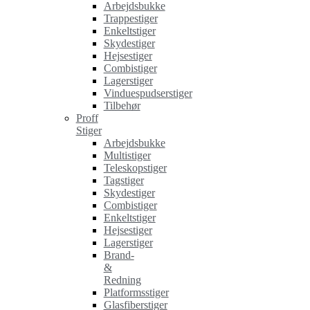
Arbejdsbukke
Trappestiger
Enkeltstiger
Skydestiger
Hejsestiger
Combistiger
Lagerstiger
Vinduespudserstiger
Tilbehør
Proff
Stiger
Arbejdsbukke
Multistiger
Teleskopstiger
Tagstiger
Skydestiger
Combistiger
Enkeltstiger
Hejsestiger
Lagerstiger
Brand-
&
Redning
Platformsstiger
Glasfiberstiger