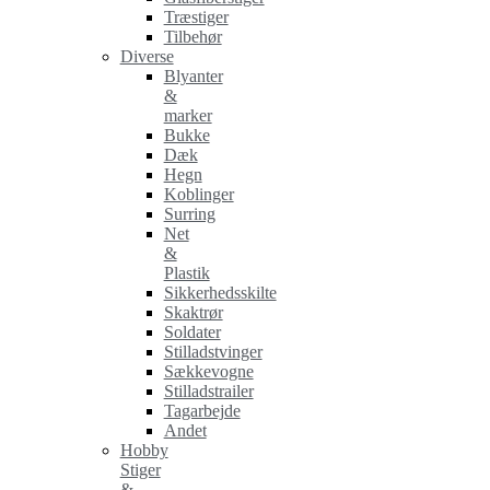
Træstiger
Tilbehør
Diverse
Blyanter
&
marker
Bukke
Dæk
Hegn
Koblinger
Surring
Net
&
Plastik
Sikkerhedsskilte
Skaktrør
Soldater
Stilladstvinger
Sækkevogne
Stilladstrailer
Tagarbejde
Andet
Hobby
Stiger
&