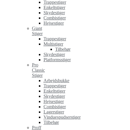
Trappestiger
Enkeltstiger
Skydestiger
Combistiger
Hejsestiger
Giant
Stiger
Trappestiger
Multistiger
Tilbehør
Skydestiger
Platformsstiger
Pro
Classic
Stiger
Arbejdsbukke
Trappestiger
Enkeltstiger
Skydestiger
Hejsestiger
Combistiger
Lagerstiger
Vinduespudserstiger
Tilbehør
Proff