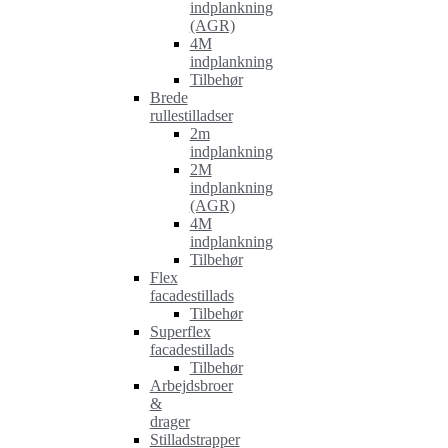
indplankning
(AGR)
4M
indplankning
Tilbehør
Brede
rullestilladser
2m
indplankning
2M
indplankning
(AGR)
4M
indplankning
Tilbehør
Flex
facadestillads
Tilbehør
Superflex
facadestillads
Tilbehør
Arbejdsbroer
&
drager
Stilladstrapper