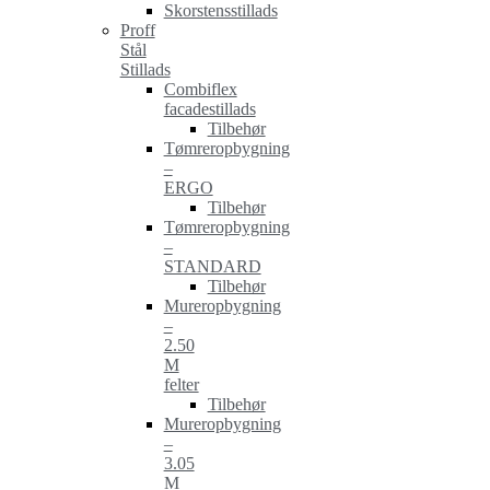
Skorstensstillads
Proff
Stål
Stillads
Combiflex
facadestillads
Tilbehør
Tømreropbygning
–
ERGO
Tilbehør
Tømreropbygning
–
STANDARD
Tilbehør
Mureropbygning
–
2.50
M
felter
Tilbehør
Mureropbygning
–
3.05
M