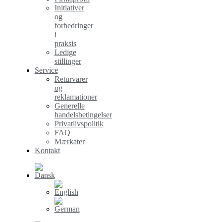
Initiativer
og
forbedringer
i
praksis
Ledige
stillinger
Service
Returvarer
og
reklamationer
Generelle
handelsbetingelser
Privatlivspolitik
FAQ
Mærkater
Kontakt