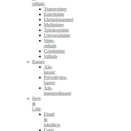
stillads
Trappestiger
Enkeltstige
Elefantskammel
Multistiger
Teleskopstige
Universalstige
Stige-
stillads
Combistige
Stillads
Kasser
Alu-
kasser
Polyethylen-
kasser
Alu-
transportkasser
Hejs
&
Lifte
Elspil
&
håndhejs
Geda