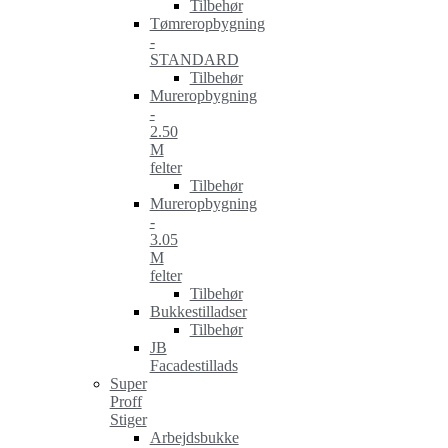
Tilbehør
Tømreropbygning
-
STANDARD
Tilbehør
Mureropbygning
-
2.50
M
felter
Tilbehør
Mureropbygning
-
3.05
M
felter
Tilbehør
Bukkestilladser
Tilbehør
JB
Facadestillads
Super
Proff
Stiger
Arbejdsbukke