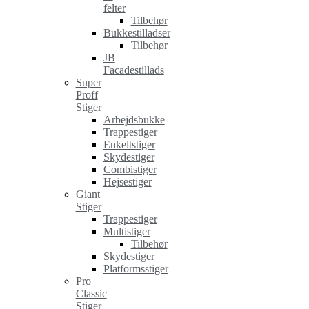
felter
Tilbehør
Bukkestilladser
Tilbehør
JB
Facadestillads
Super
Proff
Stiger
Arbejdsbukke
Trappestiger
Enkeltstiger
Skydestiger
Combistiger
Hejsestiger
Giant
Stiger
Trappestiger
Multistiger
Tilbehør
Skydestiger
Platformsstiger
Pro
Classic
Stiger