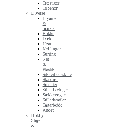
Træstiger
Tilbehør
Diverse
Blyanter
&
marker
Bukke
Dæk
Hegn
Koblinger
Surring
Net
&
Plastik
Sikkerhedsskilte
Skaktrør
Soldater
Stilladstvinger
Sækkevogne
Stilladstrailer
Tagarbejde
Andet
Hobby
Stiger
&