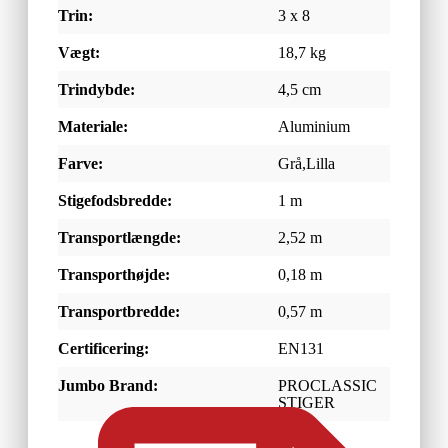
Trin:
3 x 8
Vægt:
18,7 kg
Trindybde:
4,5 cm
Materiale:
Aluminium
Farve:
Grå,Lilla
Stigefodsbredde:
1 m
Transportlængde:
2,52 m
Transporthøjde:
0,18 m
Transportbredde:
0,57 m
Certificering:
EN131
Jumbo Brand:
PROCLASSIC
STIGER