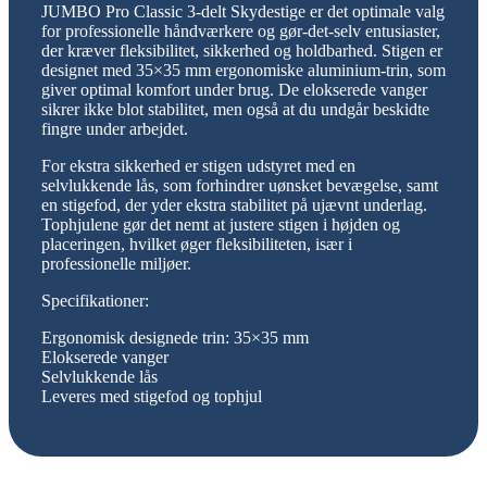
JUMBO Pro Classic 3-delt Skydestige er det optimale valg
for professionelle håndværkere og gør-det-selv entusiaster,
der kræver fleksibilitet, sikkerhed og holdbarhed. Stigen er
designet med 35×35 mm ergonomiske aluminium-trin, som
giver optimal komfort under brug. De elokserede vanger
sikrer ikke blot stabilitet, men også at du undgår beskidte
fingre under arbejdet.
For ekstra sikkerhed er stigen udstyret med en
selvlukkende lås, som forhindrer uønsket bevægelse, samt
en stigefod, der yder ekstra stabilitet på ujævnt underlag.
Tophjulene gør det nemt at justere stigen i højden og
placeringen, hvilket øger fleksibiliteten, især i
professionelle miljøer.
Specifikationer:
Ergonomisk designede trin: 35×35 mm
Elokserede vanger
Selvlukkende lås
Leveres med stigefod og tophjul