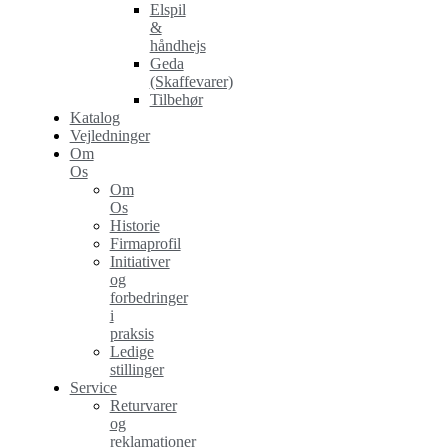
Elspil
&
håndhejs
Geda
(Skaffevarer)
Tilbehør
Katalog
Vejledninger
Om
Os
Om
Os
Historie
Firmaprofil
Initiativer
og
forbedringer
i
praksis
Ledige
stillinger
Service
Returvarer
og
reklamationer