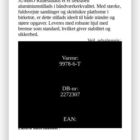
JUMBO Rullestillads er et fleksibelt
aluminiumstillads i håndværkerkvalitet. Med stærke,
fuldsvejste samlinger og skridsikre platforme i
birketræ, er dette stillads ideelt til både mindre og
større opgaver. Leveres med robuste hjul med
bremse som standard, hvilket giver stabilitet og
sikkerhed.
Vejl. udsalgspris:
30.100,00
kr.
ekskl. moms
Varenr:
9978-6-T
DB-nr:
2272307
EAN:
Ekstra information :