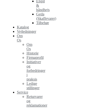
Elspil
&
håndhejs
Geda
(Skaffevarer)
Tilbehør
Katalog
Vejledninger
Om
Os
Om
Os
Historie
Firmaprofil
Initiativer
og
forbedringer
i
praksis
Ledige
stillinger
Service
Returvarer
og
reklamationer