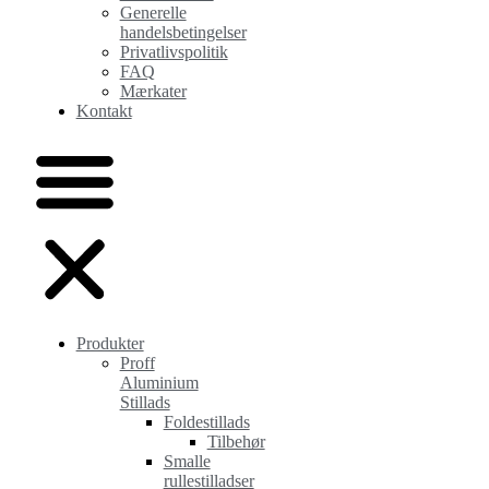
Generelle
handelsbetingelser
Privatlivspolitik
FAQ
Mærkater
Kontakt
Produkter
Proff
Aluminium
Stillads
Foldestillads
Tilbehør
Smalle
rullestilladser