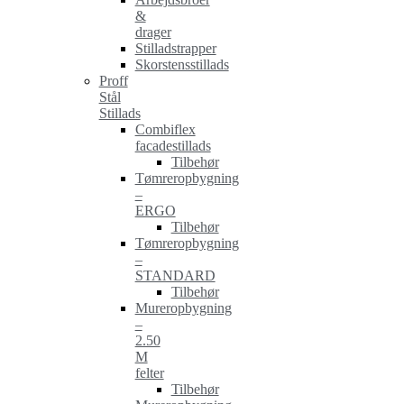
&
drager
Stilladstrapper
Skorstensstillads
Proff
Stål
Stillads
Combiflex
facadestillads
Tilbehør
Tømreropbygning
–
ERGO
Tilbehør
Tømreropbygning
–
STANDARD
Tilbehør
Mureropbygning
–
2.50
M
felter
Tilbehør