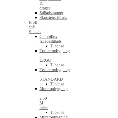
&
drager
Stilladstrapper
Skorstensstillads
Proff
Stål
Stillads
Combiflex
facadestillads
Tilbehør
Tømreropbygning
–
ERGO
Tilbehør
Tømreropbygning
–
STANDARD
Tilbehør
Mureropbygning
–
2.50
M
felter
Tilbehør
Mureropbygning