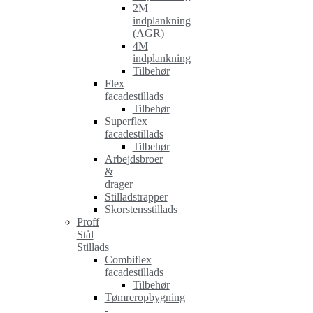
2M
indplankning
(AGR)
4M
indplankning
Tilbehør
Flex
facadestillads
Tilbehør
Superflex
facadestillads
Tilbehør
Arbejdsbroer
&
drager
Stilladstrapper
Skorstensstillads
Proff
Stål
Stillads
Combiflex
facadestillads
Tilbehør
Tømreropbygning
-