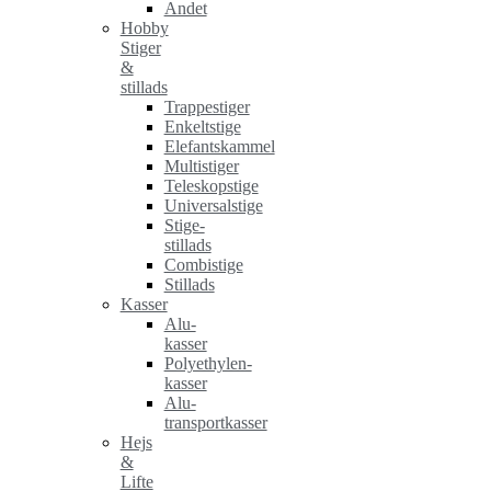
Andet
Hobby
Stiger
&
stillads
Trappestiger
Enkeltstige
Elefantskammel
Multistiger
Teleskopstige
Universalstige
Stige-
stillads
Combistige
Stillads
Kasser
Alu-
kasser
Polyethylen-
kasser
Alu-
transportkasser
Hejs
&
Lifte