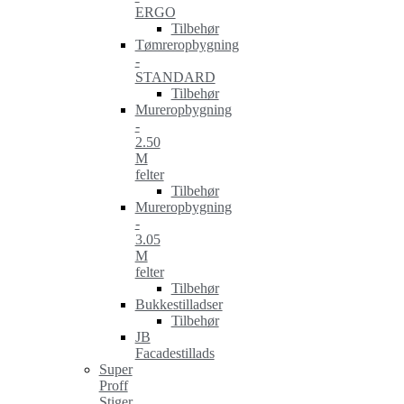
ERGO
Tilbehør
Tømreropbygning
-
STANDARD
Tilbehør
Mureropbygning
-
2.50
M
felter
Tilbehør
Mureropbygning
-
3.05
M
felter
Tilbehør
Bukkestilladser
Tilbehør
JB
Facadestillads
Super
Proff
Stiger