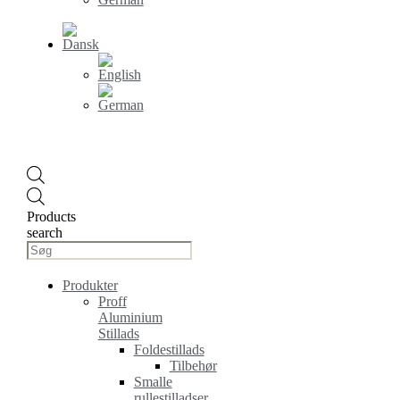
Products
search
Produkter
Proff
Aluminium
Stillads
Foldestillads
Tilbehør
Smalle
rullestilladser