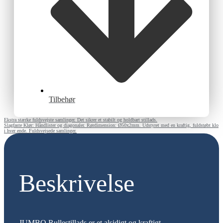
Tilbehør
Ekstra stærke fuldsvejste samlinger. Det sikrer et stabilt og holdbart stillads.
Slagfaste Klør: Håndlister og diagonaler. Rørdimension: Ø50x2mm. Udstyret med en kraftig, fuldstøbt klo
i hver ende. Fuldsvejsede samlinger.
Beskrivelse
JUMBO Rullestillads er et alsidigt og kraftigt