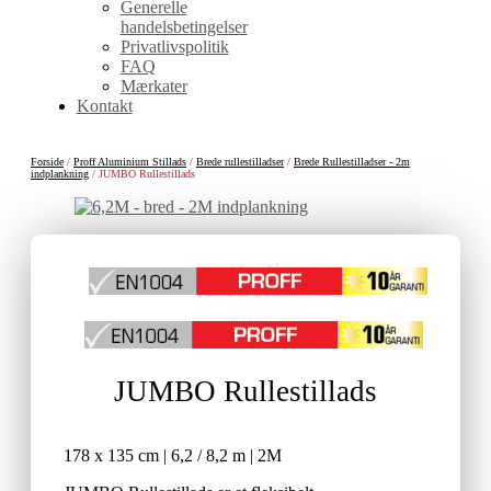
Generelle
handelsbetingelser
Privatlivspolitik
FAQ
Mærkater
Kontakt
Forside
/
Proff Aluminium Stillads
/
Brede rullestilladser
/
Brede Rullestilladser - 2m
indplankning
/ JUMBO Rullestillads
JUMBO Rullestillads
178 x 135 cm | 6,2 / 8,2 m | 2M