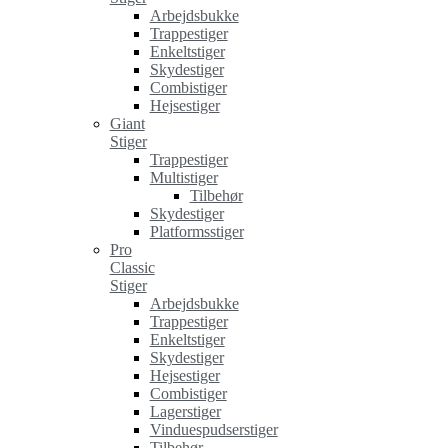
Arbejdsbukke
Trappestiger
Enkeltstiger
Skydestiger
Combistiger
Hejsestiger
Giant
Stiger
Trappestiger
Multistiger
Tilbehør
Skydestiger
Platformsstiger
Pro
Classic
Stiger
Arbejdsbukke
Trappestiger
Enkeltstiger
Skydestiger
Hejsestiger
Combistiger
Lagerstiger
Vinduespudserstiger
Tilbehør