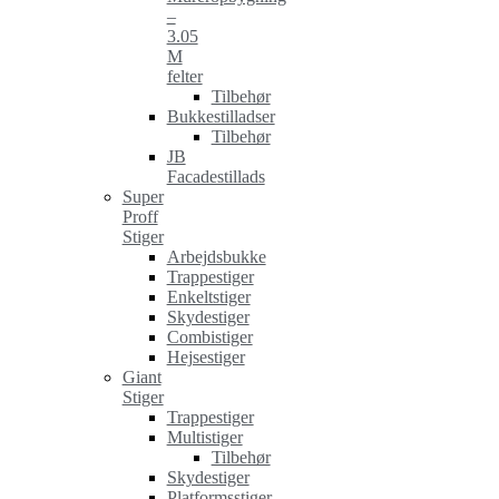
–
3.05
M
felter
Tilbehør
Bukkestilladser
Tilbehør
JB
Facadestillads
Super
Proff
Stiger
Arbejdsbukke
Trappestiger
Enkeltstiger
Skydestiger
Combistiger
Hejsestiger
Giant
Stiger
Trappestiger
Multistiger
Tilbehør
Skydestiger
Platformsstiger