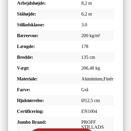
Arbejdshøjde:
8,2 m
Ståhøjde:
6,2 m
Stilladsklasse:
3.0
Bæreevne:
200 kg/m²
Længde:
178
Bredde:
135 cm
Vægt:
206,48 kg
Materiale:
Aluminium,Finér
Farve:
Grå
Hjulstørrelse:
Ø12,5 cm
Certificering:
EN1004
Jumbo Brand:
PROFF
STILLADS