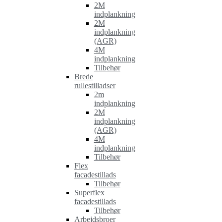
2M
indplankning
2M
indplankning
(AGR)
4M
indplankning
Tilbehør
Brede
rullestilladser
2m
indplankning
2M
indplankning
(AGR)
4M
indplankning
Tilbehør
Flex
facadestillads
Tilbehør
Superflex
facadestillads
Tilbehør
Arbejdsbroer