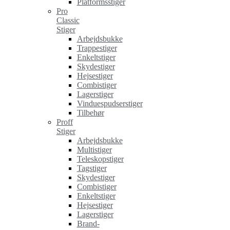
Platformsstiger
Pro
Classic
Stiger
Arbejdsbukke
Trappestiger
Enkeltstiger
Skydestiger
Hejsestiger
Combistiger
Lagerstiger
Vinduespudserstiger
Tilbehør
Proff
Stiger
Arbejdsbukke
Multistiger
Teleskopstiger
Tagstiger
Skydestiger
Combistiger
Enkeltstiger
Hejsestiger
Lagerstiger
Brand-