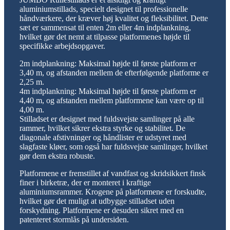
aluminiumstillads, specielt designet til professionelle
håndværkere, der kræver høj kvalitet og fleksibilitet. Dette
sæt er sammensat til enten 2m eller 4m indplankning,
hvilket gør det nemt at tilpasse platformenes højde til
specifikke arbejdsopgaver.
2m indplankning: Maksimal højde til første platform er
3,40 m, og afstanden mellem de efterfølgende platforme er
2,25 m.
4m indplankning: Maksimal højde til første platform er
4,40 m, og afstanden mellem platformene kan være op til
4,00 m.
Stilladset er designet med fuldsvejste samlinger på alle
rammer, hvilket sikrer ekstra styrke og stabilitet. De
diagonale afstivninger og håndlister er udstyret med
slagfaste kløer, som også har fuldsvejste samlinger, hvilket
gør dem ekstra robuste.
Platformene er fremstillet af vandfast og skridsikkert finsk
finer i birketræ, der er monteret i kraftige
aluminiumsrammer. Krogene på platformene er forskudte,
hvilket gør det muligt at udbygge stilladset uden
forskydning. Platformene er desuden sikret med en
patenteret stormlås på undersiden.