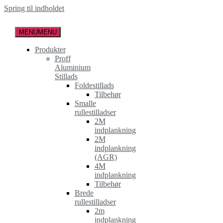
Spring til indholdet
MENU
MENU
Produkter
Proff
Aluminium
Stillads
Foldestillads
Tilbehør
Smalle
rullestilladser
2M
indplankning
2M
indplankning
(AGR)
4M
indplankning
Tilbehør
Brede
rullestilladser
2m
indplankning