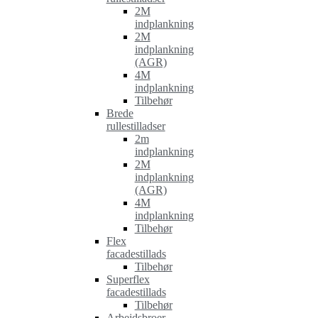
2M
indplankning
2M
indplankning
(AGR)
4M
indplankning
Tilbehør
Brede
rullestilladser
2m
indplankning
2M
indplankning
(AGR)
4M
indplankning
Tilbehør
Flex
facadestillads
Tilbehør
Superflex
facadestillads
Tilbehør
Arbejdsbroer