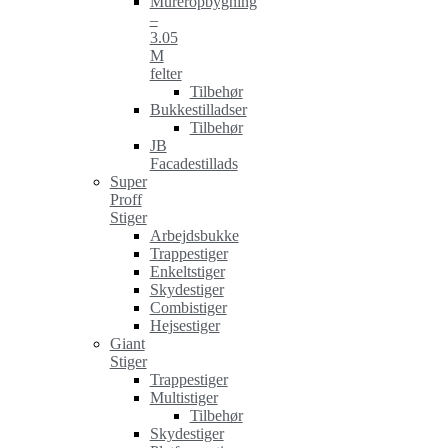
Mureropbygning
–
3.05
M
felter
Tilbehør
Bukkestilladser
Tilbehør
JB
Facadestillads
Super
Proff
Stiger
Arbejdsbukke
Trappestiger
Enkeltstiger
Skydestiger
Combistiger
Hejsestiger
Giant
Stiger
Trappestiger
Multistiger
Tilbehør
Skydestiger