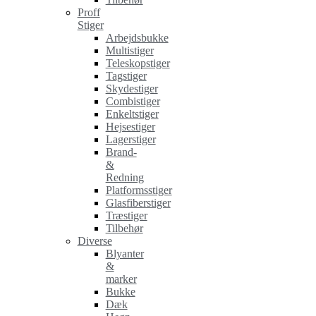
Proff
Stiger
Arbejdsbukke
Multistiger
Teleskopstiger
Tagstiger
Skydestiger
Combistiger
Enkeltstiger
Hejsestiger
Lagerstiger
Brand-
&
Redning
Platformsstiger
Glasfiberstiger
Træstiger
Tilbehør
Diverse
Blyanter
&
marker
Bukke
Dæk