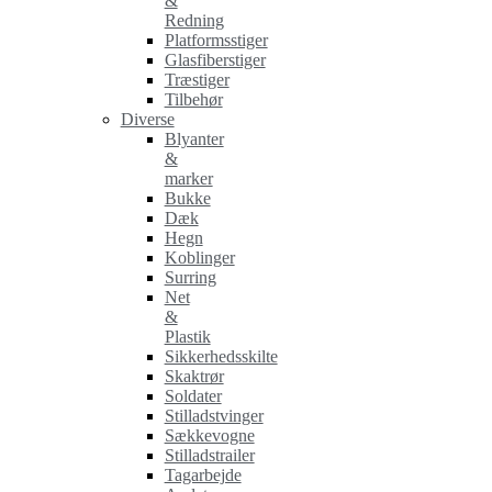
&
Redning
Platformsstiger
Glasfiberstiger
Træstiger
Tilbehør
Diverse
Blyanter
&
marker
Bukke
Dæk
Hegn
Koblinger
Surring
Net
&
Plastik
Sikkerhedsskilte
Skaktrør
Soldater
Stilladstvinger
Sækkevogne
Stilladstrailer
Tagarbejde