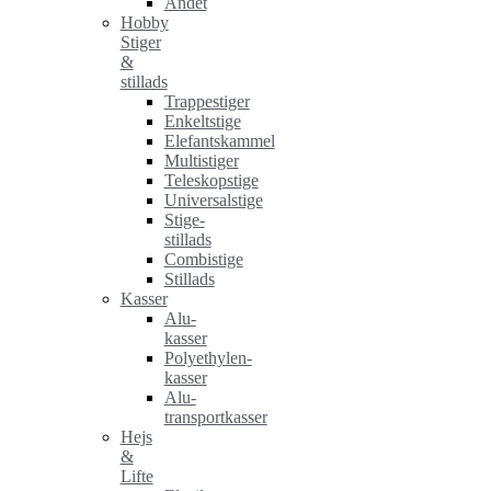
Andet
Hobby
Stiger
&
stillads
Trappestiger
Enkeltstige
Elefantskammel
Multistiger
Teleskopstige
Universalstige
Stige-
stillads
Combistige
Stillads
Kasser
Alu-
kasser
Polyethylen-
kasser
Alu-
transportkasser
Hejs
&
Lifte