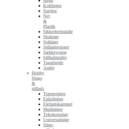
Hegn
Koblinger
Surring
Net
&
Plastik
Sikkerhedsskilte
Skaktrør
Soldater
Stilladstvinger
Sækkevogne
Stilladstrailer
Tagarbejde
Andet
Hobby
Stiger
&
stillads
Trappestiger
Enkeltstige
Elefantskammel
Multistiger
Teleskopstige
Universalstige
Stige-