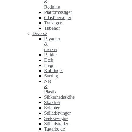
&
Redning
Platformsstiger
Glasfiberstiger
Træstiger
Tilbehør
Diverse
Blyanter
&
marker
Bukke
Dæk
Hegn
Koblinger
Surring
Net
&
Plastik
Sikkerhedsskilte
Skaktrør
Soldater
Stilladstvinger
Sækkevogne
Stilladstrailer
Tagarbejde