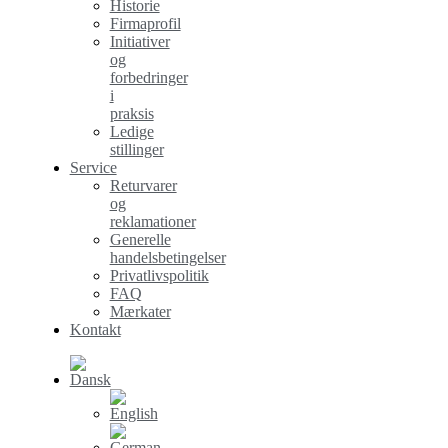
Historie
Firmaprofil
Initiativer
og
forbedringer
i
praksis
Ledige
stillinger
Service
Returvarer
og
reklamationer
Generelle
handelsbetingelser
Privatlivspolitik
FAQ
Mærkater
Kontakt