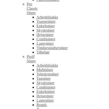
Pro
Classic
Stiger
Arbejdsbukke
Trappestiger
Enkeltstiger
Skydestiger
Hejsestiger
Combistiger
Lagerstiger
Vinduespudserstiger
Tilbehør
Proff
Stiger
Arbejdsbukke
Multistiger
Teleskopstiger
Tagstiger
Skydestiger
Combistiger
Enkeltstiger
Hejsestiger
Lagerstiger
Brand-