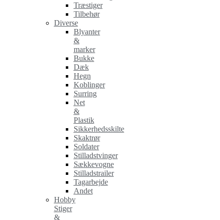
Træstiger
Tilbehør
Diverse
Blyanter
&
marker
Bukke
Dæk
Hegn
Koblinger
Surring
Net
&
Plastik
Sikkerhedsskilte
Skaktrør
Soldater
Stilladstvinger
Sækkevogne
Stilladstrailer
Tagarbejde
Andet
Hobby
Stiger
&