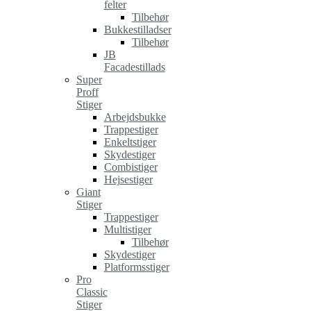
felter
Tilbehør
Bukkestilladser
Tilbehør
JB
Facadestillads
Super
Proff
Stiger
Arbejdsbukke
Trappestiger
Enkeltstiger
Skydestiger
Combistiger
Hejsestiger
Giant
Stiger
Trappestiger
Multistiger
Tilbehør
Skydestiger
Platformsstiger
Pro
Classic
Stiger