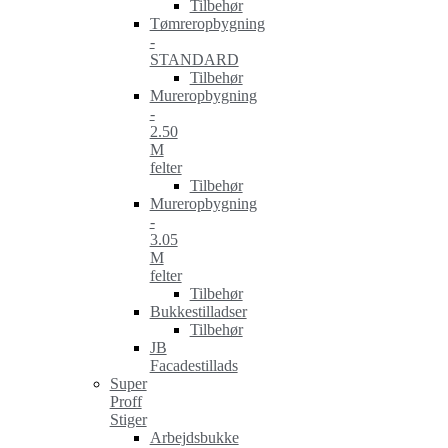
Tilbehør
Tømreropbygning
-
STANDARD
Tilbehør
Mureropbygning
-
2.50
M
felter
Tilbehør
Mureropbygning
-
3.05
M
felter
Tilbehør
Bukkestilladser
Tilbehør
JB
Facadestillads
Super
Proff
Stiger
Arbejdsbukke