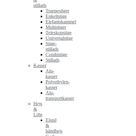
stillads
Trappestiger
Enkeltstige
Elefantskammel
Multistiger
Teleskopstige
Universalstige
Stige-
stillads
Combistige
Stillads
Kasser
Alu-
kasser
Polyethylen-
kasser
Alu-
transportkasser
Hejs
&
Lifte
Elspil
&
håndhejs