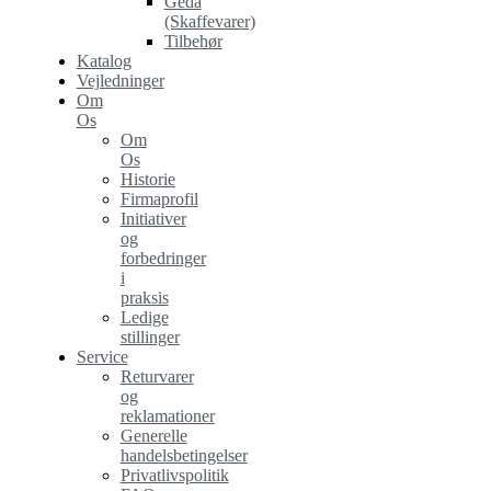
Geda
(Skaffevarer)
Tilbehør
Katalog
Vejledninger
Om
Os
Om
Os
Historie
Firmaprofil
Initiativer
og
forbedringer
i
praksis
Ledige
stillinger
Service
Returvarer
og
reklamationer
Generelle
handelsbetingelser
Privatlivspolitik