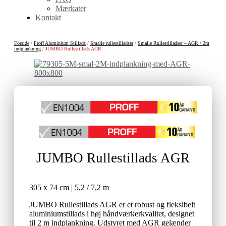
Mærkater
Kontakt
Forside
/
Proff Aluminium Stillads
/
Smalle rullestilladser
/
Smalle Rullestilladser – AGR / 2m
indplankning
/ JUMBO Rullestillads AGR
JUMBO Rullestillads AGR
305 x 74 cm | 5,2 / 7,2 m
JUMBO Rullestillads AGR er et robust og fleksibelt
aluminiumstillads i høj håndværkerkvalitet, designet
til 2 m indplankning. Udstyret med AGR gelænder