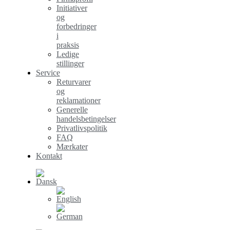
Initiativer
og
forbedringer
i
praksis
Ledige
stillinger
Service
Returvarer
og
reklamationer
Generelle
handelsbetingelser
Privatlivspolitik
FAQ
Mærkater
Kontakt