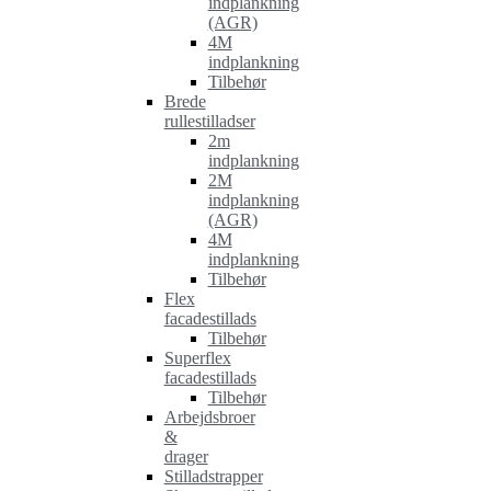
indplankning
(AGR)
4M
indplankning
Tilbehør
Brede
rullestilladser
2m
indplankning
2M
indplankning
(AGR)
4M
indplankning
Tilbehør
Flex
facadestillads
Tilbehør
Superflex
facadestillads
Tilbehør
Arbejdsbroer
&
drager
Stilladstrapper