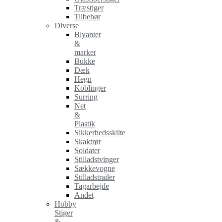
Træstiger
Tilbehør
Diverse
Blyanter
&
marker
Bukke
Dæk
Hegn
Koblinger
Surring
Net
&
Plastik
Sikkerhedsskilte
Skaktrør
Soldater
Stilladstvinger
Sækkevogne
Stilladstrailer
Tagarbejde
Andet
Hobby
Stiger
&