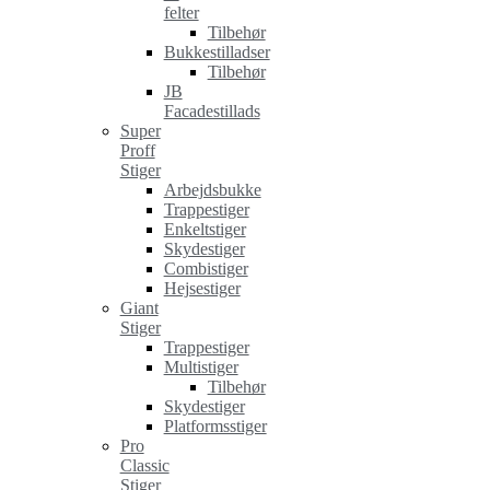
felter
Tilbehør
Bukkestilladser
Tilbehør
JB
Facadestillads
Super
Proff
Stiger
Arbejdsbukke
Trappestiger
Enkeltstiger
Skydestiger
Combistiger
Hejsestiger
Giant
Stiger
Trappestiger
Multistiger
Tilbehør
Skydestiger
Platformsstiger
Pro
Classic
Stiger