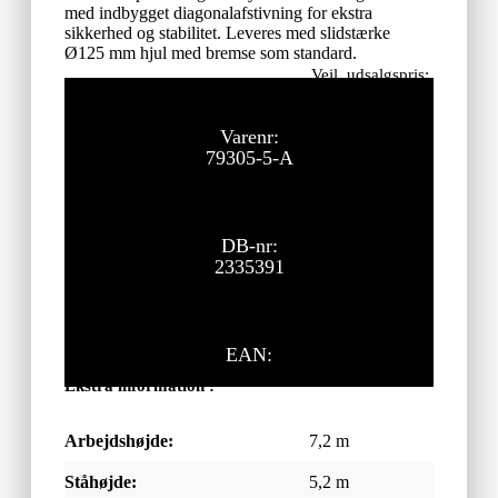
med indbygget diagonalafstivning for ekstra
sikkerhed og stabilitet. Leveres med slidstærke
Ø125 mm hjul med bremse som standard.
Vejl. udsalgspris:
29.195,00
kr.
ekskl. moms
Varenr:
79305-5-A
DB-nr:
2335391
EAN:
Ekstra information :
Arbejdshøjde:
7,2 m
Ståhøjde:
5,2 m