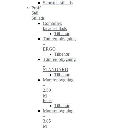
Skorstensstillads
Proff
Stål
Stillads
Combiflex
facadestillads
Tilbehør
Tømreropbygning
–
ERGO
Tilbehør
Tømreropbygning
–
STANDARD
Tilbehør
Mureropbygning
–
2.50
M
felter
Tilbehør
Mureropbygning
–
3.05
M