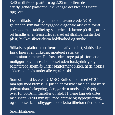
3,40 m til første platform og 2,25 m mellem de
efterfølgende platforme, hvilket gør det ideelt til større
opgaver.
Dette stillads er udstyret med det avancerede AGR
gelænder, som har indbyggede diagonale afstivere for at
sikre optimal stabilitet og sikkerhed. Kløerne på diagonaler
og håndlister er fremstillet af slagfast glasfiberforstærket
plast, hvilket sikrer ekstra holdbarhed og styrke.
Stilladsets platforme er fremstillet af vandfast, skridsikker
finsk finer i ren birketræ, monteret i stærke
aluminiumsrammer. De forskudte kroge på platformene
muliggør udvidelse af stilladset uden forskydning, og den
patenterede stormlås under platformene sikrer, at de holdes
sikkert på plads under alle vejrforhold.
Som standard leveres JUMBO Rullestillads med Ø125
mm hjul med bremse. Hjulene er forsynet med en slidstærk
polyurethan-belægning, der gør dem modstandsdygtige
over for opløsningsmidler og slid. Hjulene kan udskiftes
med større Ø200 mm hjul med bremse og højdejustering,
og stilladset kan udbygges med ekstra tilbehør efter behov.
Specifikationer: