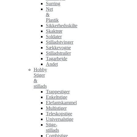
Surring
Net
&
Plastik
Sikkerhedsskilte
Skaktrør
Soldater
Stilladstvinger
Sækkevogne
Stilladstrailer
Tagarbejde
Andet
Hobby
Stiger
&
stillads
Trappestiger
Enkeltstige
Elefantskammel
Multistiger
Teleskopstige
Universalstige
Stige-
stillads
Combistige