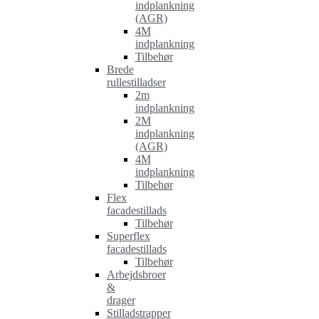
indplankning
(AGR)
4M
indplankning
Tilbehør
Brede
rullestilladser
2m
indplankning
2M
indplankning
(AGR)
4M
indplankning
Tilbehør
Flex
facadestillads
Tilbehør
Superflex
facadestillads
Tilbehør
Arbejdsbroer
&
drager
Stilladstrapper