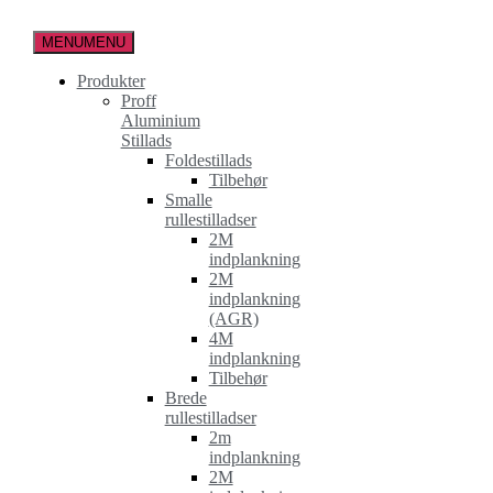
Spring
til
MENU
MENU
indholdet
Produkter
Proff
Aluminium
Stillads
Foldestillads
Tilbehør
Smalle
rullestilladser
2M
indplankning
2M
indplankning
(AGR)
4M
indplankning
Tilbehør
Brede
rullestilladser
2m
indplankning
2M