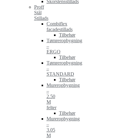
Skorstensstillads
Proff
Stål
Stillads
Combiflex
facadestillads
Tilbehør
Tømreropbygning
–
ERGO
Tilbehør
Tømreropbygning
–
STANDARD
Tilbehør
Mureropbygning
–
2.50
M
felter
Tilbehør
Mureropbygning
–
3.05
M