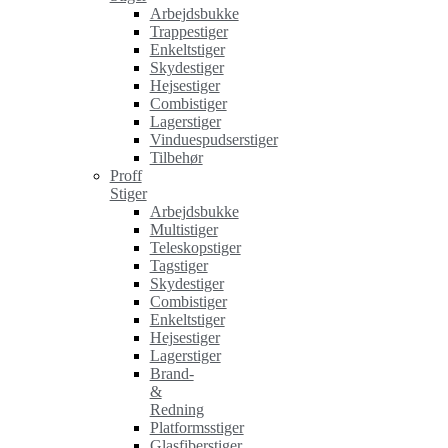
Arbejdsbukke
Trappestiger
Enkeltstiger
Skydestiger
Hejsestiger
Combistiger
Lagerstiger
Vinduespudserstiger
Tilbehør
Proff
Stiger
Arbejdsbukke
Multistiger
Teleskopstiger
Tagstiger
Skydestiger
Combistiger
Enkeltstiger
Hejsestiger
Lagerstiger
Brand-
&
Redning
Platformsstiger
Glasfiberstiger