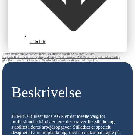
Tilbehør
Ekstra stærke fuldsvejste samlinger. Det sikrer et stabilt og holdbart stillads.
Slagfaste Klør: Håndlister og diagonalføring. Rørdimension: Ø50x2mm. Udstyret med en kraftig
glasfiberarmeret klo i hver ende. Stærke fuldsvejsede samlinger med nittet klo.
Beskrivelse
JUMBO Rullestillads AGR er det ideelle valg for
professionelle håndværkere, der kræver fleksibilitet og
stabilitet i deres arbejdsopgaver. Stilladset er specielt
designet til 2 m indplankning, med en maksimal højde på