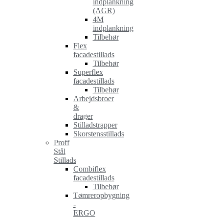
indplankning
(AGR)
4M
indplankning
Tilbehør
Flex
facadestillads
Tilbehør
Superflex
facadestillads
Tilbehør
Arbejdsbroer
&
drager
Stilladstrapper
Skorstensstillads
Proff
Stål
Stillads
Combiflex
facadestillads
Tilbehør
Tømreropbygning
-
ERGO