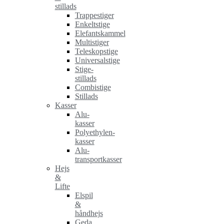
stillads
Trappestiger
Enkeltstige
Elefantskammel
Multistiger
Teleskopstige
Universalstige
Stige-
stillads
Combistige
Stillads
Kasser
Alu-
kasser
Polyethylen-
kasser
Alu-
transportkasser
Hejs
&
Lifte
Elspil
&
håndhejs
Geda