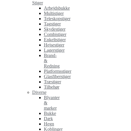
Stiger
Arbejdsbukke
Multistiger
Teleskopstiger
Tagstiger
Skydestiger
Combistiger
Enkeltstiger
Hejsestiger
Lagerstiger
Brand-
&
Redning
Platformsstiger
Glasfiberstiger
Træstiger
Tilbehør
Diverse
Blyanter
&
marker
Bukke
Dæk
Hegn
Koblinger