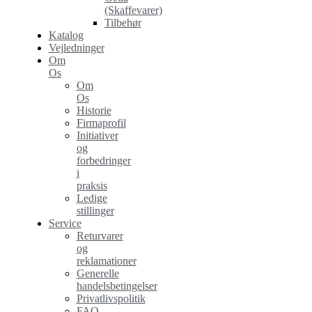
(Skaffevarer)
Tilbehør
Katalog
Vejledninger
Om
Os
Om
Os
Historie
Firmaprofil
Initiativer
og
forbedringer
i
praksis
Ledige
stillinger
Service
Returvarer
og
reklamationer
Generelle
handelsbetingelser
Privatlivspolitik
FAQ