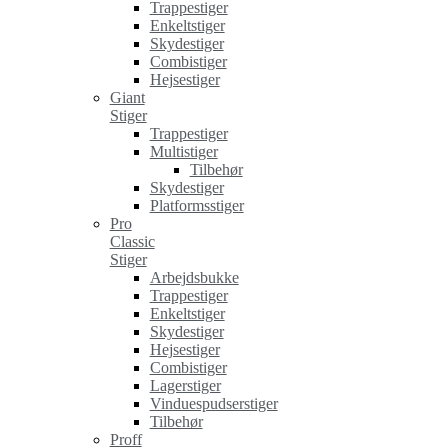
Trappestiger
Enkeltstiger
Skydestiger
Combistiger
Hejsestiger
Giant
Stiger
Trappestiger
Multistiger
Tilbehør
Skydestiger
Platformsstiger
Pro
Classic
Stiger
Arbejdsbukke
Trappestiger
Enkeltstiger
Skydestiger
Hejsestiger
Combistiger
Lagerstiger
Vinduespudserstiger
Tilbehør
Proff