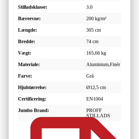
Stilladsklasse:
3.0
Bæreevne:
200 kg/m²
Længde:
305 cm
Bredde:
74 cm
Vægt:
165,66 kg
Materiale:
Aluminium,Finér
Farve:
Grå
Hjulstørrelse:
Ø12,5 cm
Certificering:
EN1004
Jumbo Brand:
PROFF
STILLADS