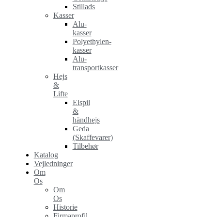
Stillads
Kasser
Alu-
kasser
Polyethylen-
kasser
Alu-
transportkasser
Hejs
&
Lifte
Elspil
&
håndhejs
Geda
(Skaffevarer)
Tilbehør
Katalog
Vejledninger
Om
Os
Om
Os
Historie
Firmaprofil