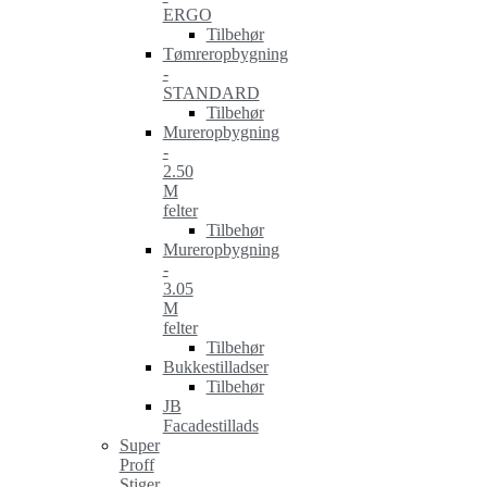
ERGO
Tilbehør
Tømreropbygning
-
STANDARD
Tilbehør
Mureropbygning
-
2.50
M
felter
Tilbehør
Mureropbygning
-
3.05
M
felter
Tilbehør
Bukkestilladser
Tilbehør
JB
Facadestillads
Super
Proff
Stiger