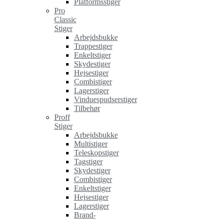
Platformsstiger
Pro
Classic
Stiger
Arbejdsbukke
Trappestiger
Enkeltstiger
Skydestiger
Hejsestiger
Combistiger
Lagerstiger
Vinduespudserstiger
Tilbehør
Proff
Stiger
Arbejdsbukke
Multistiger
Teleskopstiger
Tagstiger
Skydestiger
Combistiger
Enkeltstiger
Hejsestiger
Lagerstiger
Brand-