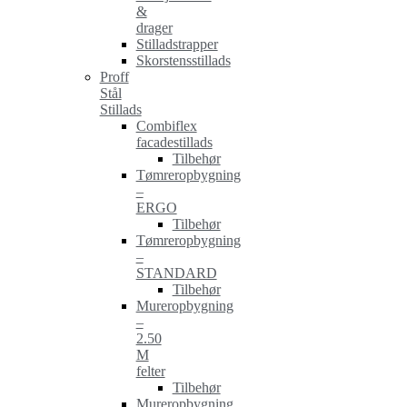
&
drager
Stilladstrapper
Skorstensstillads
Proff
Stål
Stillads
Combiflex
facadestillads
Tilbehør
Tømreropbygning
–
ERGO
Tilbehør
Tømreropbygning
–
STANDARD
Tilbehør
Mureropbygning
–
2.50
M
felter
Tilbehør
Mureropbygning