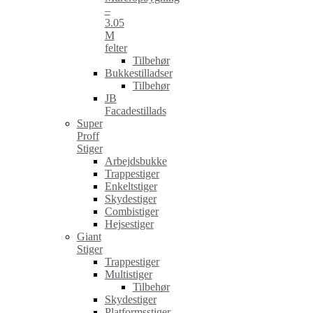
–
3.05
M
felter
Tilbehør
Bukkestilladser
Tilbehør
JB
Facadestillads
Super
Proff
Stiger
Arbejdsbukke
Trappestiger
Enkeltstiger
Skydestiger
Combistiger
Hejsestiger
Giant
Stiger
Trappestiger
Multistiger
Tilbehør
Skydestiger
Platformsstiger