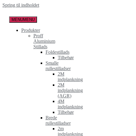
Spring til indholdet
MENU
MENU
Produkter
Proff
Aluminium
Stillads
Foldestillads
Tilbehør
Smalle
rullestilladser
2M
indplankning
2M
indplankning
(AGR)
4M
indplankning
Tilbehør
Brede
rullestilladser
2m
indplankning