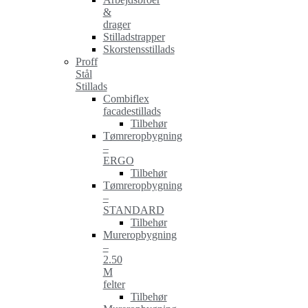
&
drager
Stilladstrapper
Skorstensstillads
Proff
Stål
Stillads
Combiflex
facadestillads
Tilbehør
Tømreropbygning
–
ERGO
Tilbehør
Tømreropbygning
–
STANDARD
Tilbehør
Mureropbygning
–
2.50
M
felter
Tilbehør