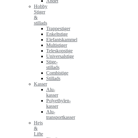
Andet
Hobby
Stiger
&
stillads
Trappestiger
Enkeltstige
Elefantskammel
Multistiger
Teleskopstige
Universalstige
Stige-
stillads
Combistige
Stillads
Kasser
Alu-
kasser
Polyethylen-
kasser
Alu-
transportkasser
Hejs
&
Lifte