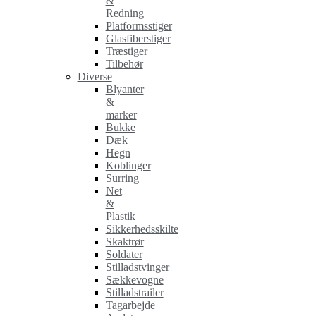
&
Redning
Platformsstiger
Glasfiberstiger
Træstiger
Tilbehør
Diverse
Blyanter
&
marker
Bukke
Dæk
Hegn
Koblinger
Surring
Net
&
Plastik
Sikkerhedsskilte
Skaktrør
Soldater
Stilladstvinger
Sækkevogne
Stilladstrailer
Tagarbejde