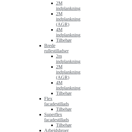
2M
indplankning
2M
indplankning
(AGR)
4M
indplankning
Tilbehør
Brede
rullestilladser
2m
indplankning
2M
indplankning
(AGR)
4M
indplankning
Tilbehør
Flex
facadestillads
Tilbehør
Superflex
facadestillads
Tilbehør
Arbejdsbroer