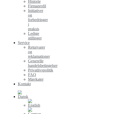
Historie
Firmaprofil
Initiativer
og
forbedringer
i
praksis
Ledige
stillinger
Service
Returvarer
og
reklamationer
Generelle
handelsbetingelser
Privatlivspolitik
FAQ
Mærkater
Kontakt