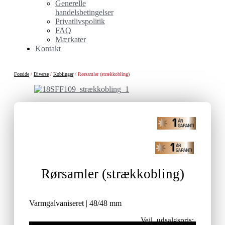
Generelle
handelsbetingelser
Privatlivspolitik
FAQ
Mærkater
Kontakt
Forside
/
Diverse
/
Koblinger
/ Rørsamler (strækkobling)
Rørsamler (strækkobling)
Varmgalvaniseret | 48/48 mm
Vejl. udsalgspris: