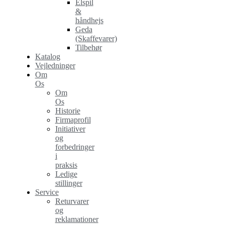
Elspil
&
håndhejs
Geda
(Skaffevarer)
Tilbehør
Katalog
Vejledninger
Om
Os
Om
Os
Historie
Firmaprofil
Initiativer
og
forbedringer
i
praksis
Ledige
stillinger
Service
Returvarer
og
reklamationer