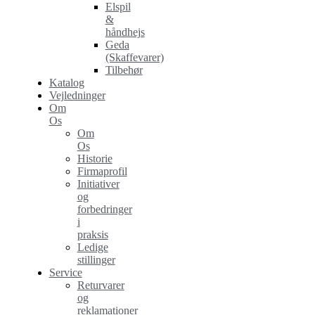
Elspil
&
håndhejs
Geda
(Skaffevarer)
Tilbehør
Katalog
Vejledninger
Om
Os
Om
Os
Historie
Firmaprofil
Initiativer
og
forbedringer
i
praksis
Ledige
stillinger
Service
Returvarer
og
reklamationer