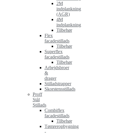
2M
indplankning
(AGR)
4M
indplankning
Tilbehør
Flex
facadestillads
Tilbehør
Superflex
facadestillads
Tilbehør
Arbejdsbroer
&
drager
Stilladstrapper
Skorstensstillads
Proff
Stål
Stillads
Combiflex
facadestillads
Tilbehør
Tømreropbygning
-