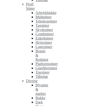
Proff
Stiger
Arbejdsbukke
Multistiger
Teleskopstiger
Tagstiger
Skydestiger
Combistiger
Enkeltstiger
Hejsestiger
Lagerstiger
Brand-
&
Redning
Platformsstiger
Glasfiberstiger
Træstiger
Tilbehør
Diverse
Blyanter
&
marker
Bukke
Dæk