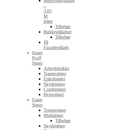
Mureropbygning
–
3.05
M
felter
Tilbehør
Bukkestilladser
Tilbehør
JB
Facadestillads
Super
Proff
Stiger
Arbejdsbukke
Trappestiger
Enkeltstiger
Skydestiger
Combistiger
Hejsestiger
Giant
Stiger
Trappestiger
Multistiger
Tilbehør
Skydestiger