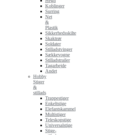
Hegn
Koblinger
Surring
Net
&
Plastik
Sikkerhedsskilte
Skaktrør
Soldater
Stilladstvinger
Sækkevogne
Stilladstrailer
Tagarbejde
Andet
Hobby
Stiger
&
stillads
Trappestiger
Enkeltstige
Elefantskammel
Multistiger
Teleskopstige
Universalstige
Stige-