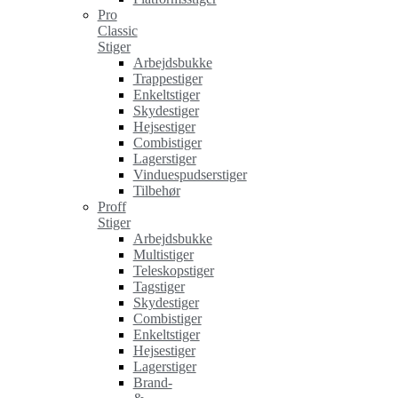
Pro
Classic
Stiger
Arbejdsbukke
Trappestiger
Enkeltstiger
Skydestiger
Hejsestiger
Combistiger
Lagerstiger
Vinduespudserstiger
Tilbehør
Proff
Stiger
Arbejdsbukke
Multistiger
Teleskopstiger
Tagstiger
Skydestiger
Combistiger
Enkeltstiger
Hejsestiger
Lagerstiger
Brand-