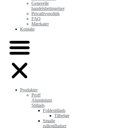
Generelle
handelsbetingelser
Privatlivspolitik
FAQ
Mærkater
Kontakt
Produkter
Proff
Aluminium
Stillads
Foldestillads
Tilbehør
Smalle
rullestilladser