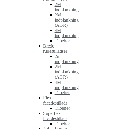
2M
indplankning
2M
indplankning
(AGR)
4M
indplankning
Tilbehør
Brede
rullestilladser
2m
indplankning
2M
indplankning
(AGR)
4M
indplankning
Tilbehør
Flex
facadestillads
Tilbehør
Superflex
facadestillads
Tilbehør
Arbejdsbroer