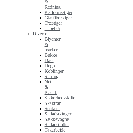
&
Redning
Platformsstiger
Glasfiberstiger
Træstiger
Tilbehør
Diverse
Blyanter
&
marker
Bukke
Dæk
Hegn
Koblinger
Surring
Net
&
Plastik
Sikkerhedsskilte
Skaktrør
Soldater
Stilladstvinger
Sækkevogne
Stilladstrailer
Tagarbejde