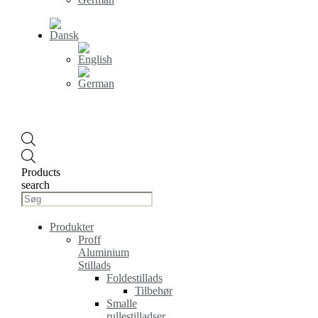
Products
search
Produkter
Proff
Aluminium
Stillads
Foldestillads
Tilbehør
Smalle
rullestilladser