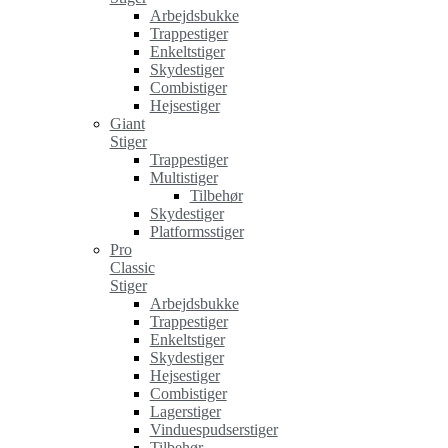
Arbejdsbukke
Trappestiger
Enkeltstiger
Skydestiger
Combistiger
Hejsestiger
Giant
Stiger
Trappestiger
Multistiger
Tilbehør
Skydestiger
Platformsstiger
Pro
Classic
Stiger
Arbejdsbukke
Trappestiger
Enkeltstiger
Skydestiger
Hejsestiger
Combistiger
Lagerstiger
Vinduespudserstiger
Tilbehør