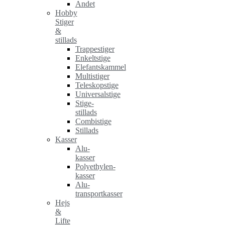
Andet
Hobby
Stiger
&
stillads
Trappestiger
Enkeltstige
Elefantskammel
Multistiger
Teleskopstige
Universalstige
Stige-
stillads
Combistige
Stillads
Kasser
Alu-
kasser
Polyethylen-
kasser
Alu-
transportkasser
Hejs
&
Lifte