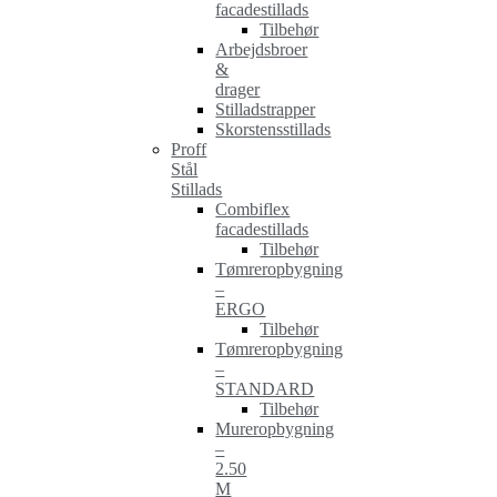
facadestillads
Tilbehør
Arbejdsbroer
&
drager
Stilladstrapper
Skorstensstillads
Proff
Stål
Stillads
Combiflex
facadestillads
Tilbehør
Tømreropbygning
–
ERGO
Tilbehør
Tømreropbygning
–
STANDARD
Tilbehør
Mureropbygning
–
2.50
M