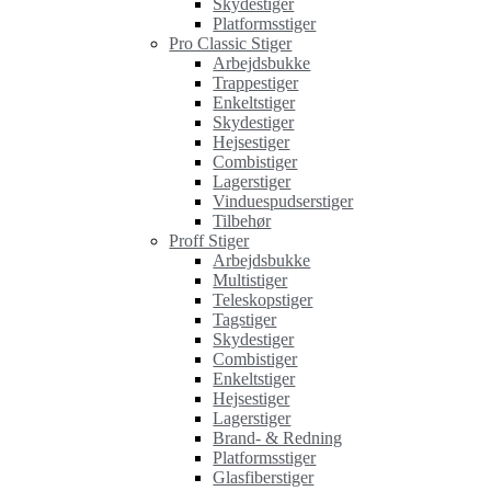
Skydestiger
Platformsstiger
Pro Classic Stiger
Arbejdsbukke
Trappestiger
Enkeltstiger
Skydestiger
Hejsestiger
Combistiger
Lagerstiger
Vinduespudserstiger
Tilbehør
Proff Stiger
Arbejdsbukke
Multistiger
Teleskopstiger
Tagstiger
Skydestiger
Combistiger
Enkeltstiger
Hejsestiger
Lagerstiger
Brand- & Redning
Platformsstiger
Glasfiberstiger