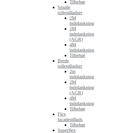
Tilbehør
Smalle
rullestilladser
2M
indplankning
2M
indplankning
(AGR)
4M
indplankning
Tilbehør
Brede
rullestilladser
2m
indplankning
2M
indplankning
(AGR)
4M
indplankning
Tilbehør
Flex
facadestillads
Tilbehør
Superflex