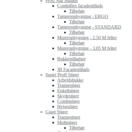
Proff Stål Stillads
Combiflex facadestillads
Tilbehør
Tømreropbygning - ERGO
Tilbehør
Tømreropbygning - STANDARD
Tilbehør
Mureropbygning - 2.50 M felter
Tilbehør
Mureropbygning - 3.05 M felter
Tilbehør
Bukkestilladser
Tilbehør
JB Facadestillads
Super Proff Stiger
Arbejdsbukke
Trappestiger
Enkeltstiger
Skydestiger
Combistiger
Hejsestiger
Giant Stiger
Trappestiger
Multistiger
Tilbehør