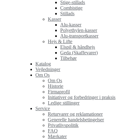
Stige-stillads
Combistige
Stillads
Kasser
Alu-kasser
Polyethylen-kasser
Alu-transportkasser
Hejs & Lifte
Elspil & håndhejs
Geda (Skaffevarer)
Tilbehør
Katalog
Vejledninger
Om Os
Om Os
Historie
Firmaprofil
Initiativer og forbedringer i praksis
Ledige stillinger
Service
Returvarer og reklamationer
Generelle handelsbetingelser
Privatlivspolitik
FAQ
Mærkater