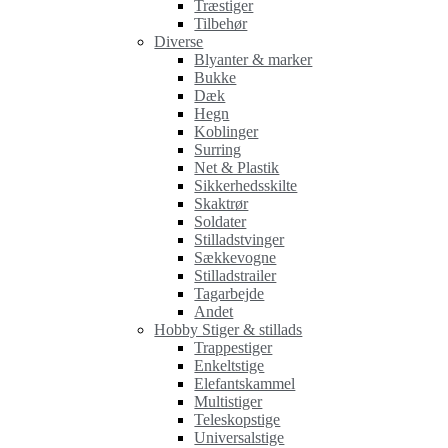
Træstiger
Tilbehør
Diverse
Blyanter & marker
Bukke
Dæk
Hegn
Koblinger
Surring
Net & Plastik
Sikkerhedsskilte
Skaktrør
Soldater
Stilladstvinger
Sækkevogne
Stilladstrailer
Tagarbejde
Andet
Hobby Stiger & stillads
Trappestiger
Enkeltstige
Elefantskammel
Multistiger
Teleskopstige
Universalstige