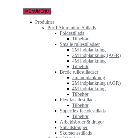
Spring
til
MENU
MENU
indholdet
Produkter
Proff Aluminium Stillads
Foldestillads
Tilbehør
Smalle rullestilladser
2M indplankning
2M indplankning (AGR)
4M indplankning
Tilbehør
Brede rullestilladser
2m indplankning
2M indplankning (AGR)
4M indplankning
Tilbehør
Flex facadestillads
Tilbehør
Superflex facadestillads
Tilbehør
Arbejdsbroer & drager
Stilladstrapper
Skorstensstillads