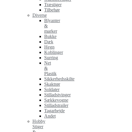
Træstiger
Tilbehør
Diverse
Blyanter
&
marker
Bukke
Dæk
Hegn
Koblinger
Surring
Net
&
Plastik
Sikkerhedsskilte
Skaktrør
Soldater
Stilladstvinger
Sækkevogne
Stilladstrailer
Tagarbejde
Andet
Hobby
Stiger
&