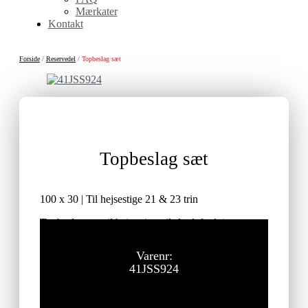
Mærkater
Kontakt
Forside
/
Reservedel
/ Topbeslag sæt
Topbeslag sæt
100 x 30 | Til hejsestige 21 & 23 trin
Topbeslag sæt til hejsestige, til skydefunktion
ekskl. moms
Vejl. udsalgspris:
Varenr:
41JSS924