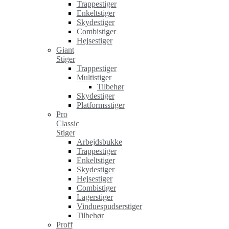
Trappestiger
Enkeltstiger
Skydestiger
Combistiger
Hejsestiger
Giant
Stiger
Trappestiger
Multistiger
Tilbehør
Skydestiger
Platformsstiger
Pro
Classic
Stiger
Arbejdsbukke
Trappestiger
Enkeltstiger
Skydestiger
Hejsestiger
Combistiger
Lagerstiger
Vinduespudserstiger
Tilbehør
Proff