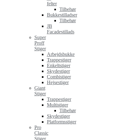
felter
Tilbehør
Bukkestilladser
Tilbehør
JB
Facadestillads
Super
Proff
Stiger
Arbejdsbukke
Trappestiger
Enkeltstiger
Skydestiger
Combistiger
Hejsestiger
Giant
Stiger
Trappestiger
Multistiger
Tilbehør
Skydestiger
Platformsstiger
Pro
Classic
Stiger