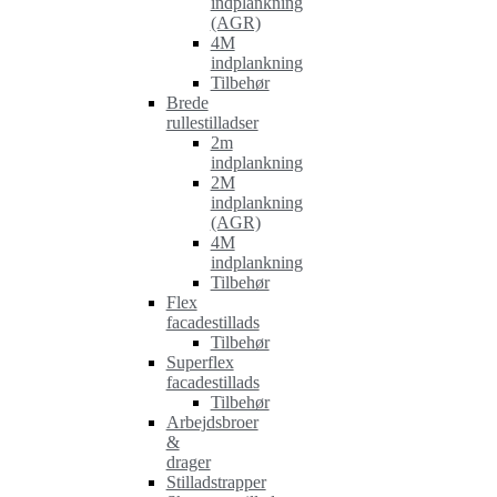
indplankning
(AGR)
4M
indplankning
Tilbehør
Brede
rullestilladser
2m
indplankning
2M
indplankning
(AGR)
4M
indplankning
Tilbehør
Flex
facadestillads
Tilbehør
Superflex
facadestillads
Tilbehør
Arbejdsbroer
&
drager
Stilladstrapper