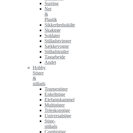
Surring
Net
&
Plastik
Sikkerhedsskilte
Skaktrør
Soldater
Stilladstvinger
Sækkevogne
Stilladstrailer
Tagarbejde
Andet
Hobby
Stiger
&
stillads
Trappestiger
Enkeltstige
Elefantskammel
Multistiger
Teleskopstige
Universalstige
Stige-
stillads
Combistige