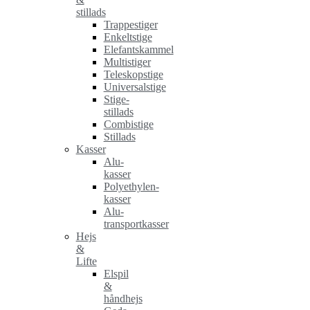
stillads
Trappestiger
Enkeltstige
Elefantskammel
Multistiger
Teleskopstige
Universalstige
Stige-
stillads
Combistige
Stillads
Kasser
Alu-
kasser
Polyethylen-
kasser
Alu-
transportkasser
Hejs
&
Lifte
Elspil
&
håndhejs