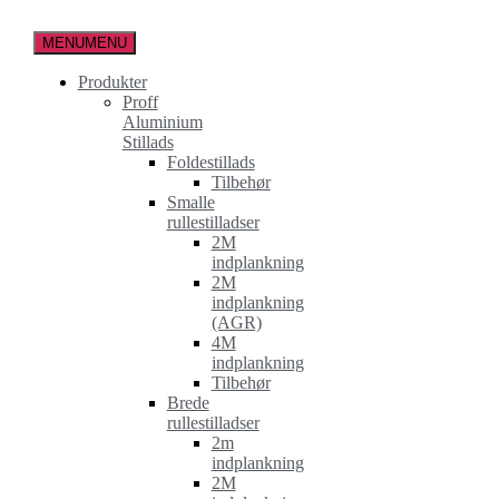
Spring
til
MENU
MENU
indholdet
Produkter
Proff
Aluminium
Stillads
Foldestillads
Tilbehør
Smalle
rullestilladser
2M
indplankning
2M
indplankning
(AGR)
4M
indplankning
Tilbehør
Brede
rullestilladser
2m
indplankning
2M