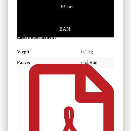
DB-nr:
EAN:
Ekstra information :
Vægt:
0,1 kg
Farve:
Grå,Rød