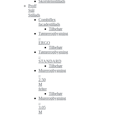
Skorstensstillads
Proff
Stål
Stillads
Combiflex
facadestillads
Tilbehør
Tømreropbygning
–
ERGO
Tilbehør
Tømreropbygning
–
STANDARD
Tilbehør
Mureropbygning
–
2.50
M
felter
Tilbehør
Mureropbygning
–
3.05
M