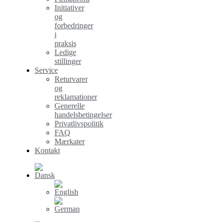
Initiativer
og
forbedringer
i
praksis
Ledige
stillinger
Service
Returvarer
og
reklamationer
Generelle
handelsbetingelser
Privatlivspolitik
FAQ
Mærkater
Kontakt