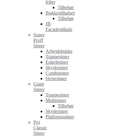
felter
Tilbehør
Bukkestilladser
Tilbehør
JB
Facadestillads
Super
Proff
Stiger
Arbejdsbukke
Trappestiger
Enkeltstiger
Skydestiger
Combistiger
Hejsestiger
Giant
Stiger
Trappestiger
Multistiger
Tilbehør
Skydestiger
Platformsstiger
Pro
Classic
Stiger