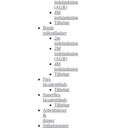
indplankning
(AGR)
4M
indplankning
Tilbehør
Brede
rullestilladser
2m
indplankning
2M
indplankning
(AGR)
4M
indplankning
Tilbehør
Flex
facadestillads
Tilbehør
Superflex
facadestillads
Tilbehør
Arbejdsbroer
&
drager
Stilladstrapper