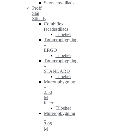
Skorstensstillads
Proff
Stål
Stillads
Combiflex
facadestillads
Tilbehør
Tømreropbygning
–
ERGO
Tilbehør
Tømreropbygning
–
STANDARD
Tilbehør
Mureropbygning
–
2.50
M
felter
Tilbehør
Mureropbygning
–
3.05
M