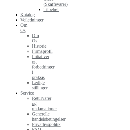
(Skaffevarer)
Tilbehør
Katalog
Vejledninger
Om
Os
Om
Os
Historie
Firmaprofil
Initiativer
og
forbedringer
i
praksis
Ledige
stillinger
Service
Returvarer
og
reklamationer
Generelle
handelsbetingelser
Privatlivspolitik
FAQ