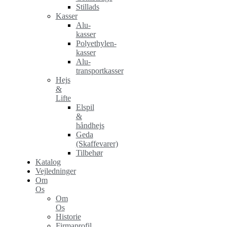
Stillads
Kasser
Alu-
kasser
Polyethylen-
kasser
Alu-
transportkasser
Hejs
&
Lifte
Elspil
&
håndhejs
Geda
(Skaffevarer)
Tilbehør
Katalog
Vejledninger
Om
Os
Om
Os
Historie
Firmaprofil