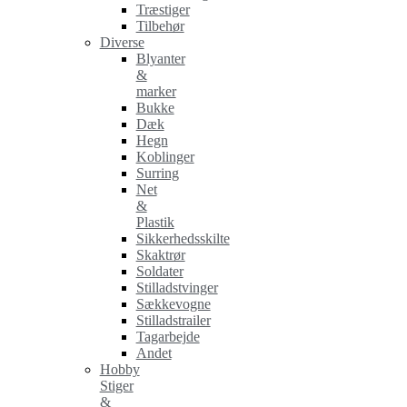
Træstiger
Tilbehør
Diverse
Blyanter
&
marker
Bukke
Dæk
Hegn
Koblinger
Surring
Net
&
Plastik
Sikkerhedsskilte
Skaktrør
Soldater
Stilladstvinger
Sækkevogne
Stilladstrailer
Tagarbejde
Andet
Hobby
Stiger
&