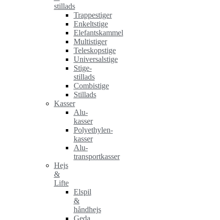
stillads
Trappestiger
Enkeltstige
Elefantskammel
Multistiger
Teleskopstige
Universalstige
Stige-
stillads
Combistige
Stillads
Kasser
Alu-
kasser
Polyethylen-
kasser
Alu-
transportkasser
Hejs
&
Lifte
Elspil
&
håndhejs
Geda