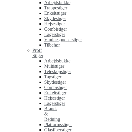
Arbejdsbukke
Trappestiger
Enkeltstiger
Skydestiger
Hejsestiger
Combistiger
Lagerstiger
Vinduespudserstiger
Tilbehør
Proff
Stiger
Arbejdsbukke
Multistiger
Teleskopstiger
Tagstiger
Skydestiger
Combistiger
Enkeltstiger
Hejsestiger
Lagerstiger
Brand-
&
Redning
Platformsstiger
Glasfiberstiger