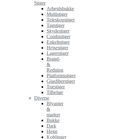
Stiger
Arbejdsbukke
Multistiger
Teleskopstiger
Tagstiger
Skydestiger
Combistiger
Enkeltstiger
Hejsestiger
Lagerstiger
Brand-
&
Redning
Platformsstiger
Glasfiberstiger
Træstiger
Tilbehør
Diverse
Blyanter
&
marker
Bukke
Dæk
Hegn
Koblinger