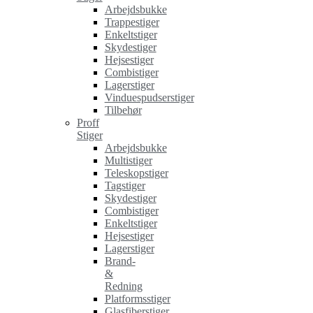
Arbejdsbukke
Trappestiger
Enkeltstiger
Skydestiger
Hejsestiger
Combistiger
Lagerstiger
Vinduespudserstiger
Tilbehør
Proff
Stiger
Arbejdsbukke
Multistiger
Teleskopstiger
Tagstiger
Skydestiger
Combistiger
Enkeltstiger
Hejsestiger
Lagerstiger
Brand-
&
Redning
Platformsstiger
Glasfiberstiger