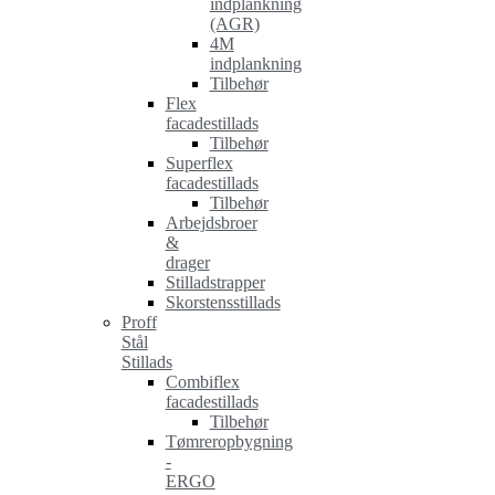
indplankning
(AGR)
4M
indplankning
Tilbehør
Flex
facadestillads
Tilbehør
Superflex
facadestillads
Tilbehør
Arbejdsbroer
&
drager
Stilladstrapper
Skorstensstillads
Proff
Stål
Stillads
Combiflex
facadestillads
Tilbehør
Tømreropbygning
-
ERGO