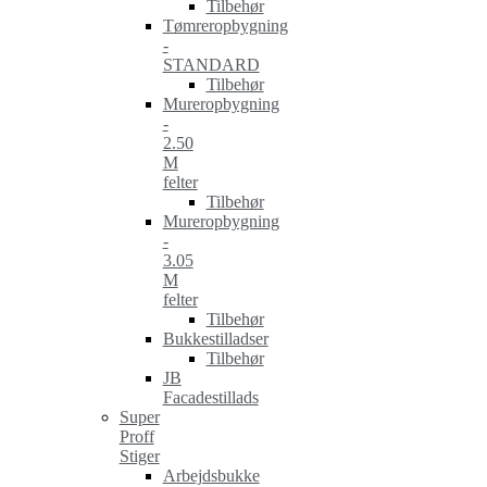
Tilbehør
Tømreropbygning
-
STANDARD
Tilbehør
Mureropbygning
-
2.50
M
felter
Tilbehør
Mureropbygning
-
3.05
M
felter
Tilbehør
Bukkestilladser
Tilbehør
JB
Facadestillads
Super
Proff
Stiger
Arbejdsbukke