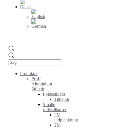
Products
search
Produkter
Proff
Aluminium
Stillads
Foldestillads
Tilbehør
Smalle
rullestilladser
2M
indplankning
2M