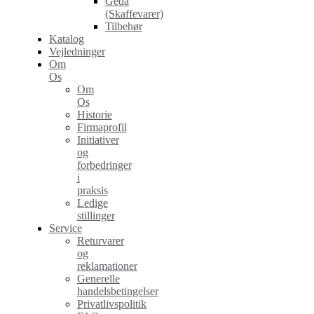
Geda
(Skaffevarer)
Tilbehør
Katalog
Vejledninger
Om
Os
Om
Os
Historie
Firmaprofil
Initiativer
og
forbedringer
i
praksis
Ledige
stillinger
Service
Returvarer
og
reklamationer
Generelle
handelsbetingelser
Privatlivspolitik