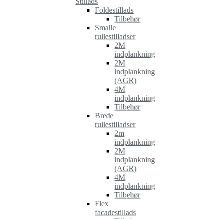
Stillads
Foldestillads
Tilbehør
Smalle
rullestilladser
2M
indplankning
2M
indplankning
(AGR)
4M
indplankning
Tilbehør
Brede
rullestilladser
2m
indplankning
2M
indplankning
(AGR)
4M
indplankning
Tilbehør
Flex
facadestillads