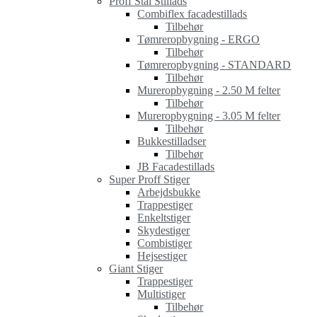
Proff Stål Stillads
Combiflex facadestillads
Tilbehør
Tømreropbygning - ERGO
Tilbehør
Tømreropbygning - STANDARD
Tilbehør
Mureropbygning - 2.50 M felter
Tilbehør
Mureropbygning - 3.05 M felter
Tilbehør
Bukkestilladser
Tilbehør
JB Facadestillads
Super Proff Stiger
Arbejdsbukke
Trappestiger
Enkeltstiger
Skydestiger
Combistiger
Hejsestiger
Giant Stiger
Trappestiger
Multistiger
Tilbehør