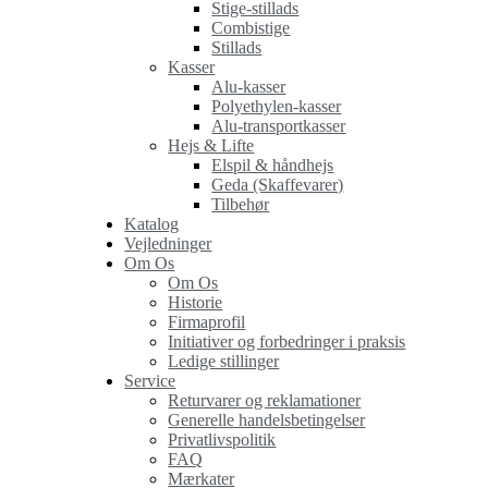
Stige-stillads
Combistige
Stillads
Kasser
Alu-kasser
Polyethylen-kasser
Alu-transportkasser
Hejs & Lifte
Elspil & håndhejs
Geda (Skaffevarer)
Tilbehør
Katalog
Vejledninger
Om Os
Om Os
Historie
Firmaprofil
Initiativer og forbedringer i praksis
Ledige stillinger
Service
Returvarer og reklamationer
Generelle handelsbetingelser
Privatlivspolitik
FAQ
Mærkater