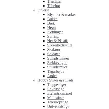
Træstiger
Tilbehør
Diverse
Blyanter & marker
Bukke
Dæk
Hegn
Koblinger
Surring
Net & Plastik
Sikkerhedsskilte
Skaktrør
Soldater
Stilladstvinger
Sækkevogne
Stilladstrailer
Tagarbejde
Andet
Hobby Stiger & stillads
Trappestiger
Enkeltstige
Elefantskammel
Multistiger
Teleskopstige
Universalstige