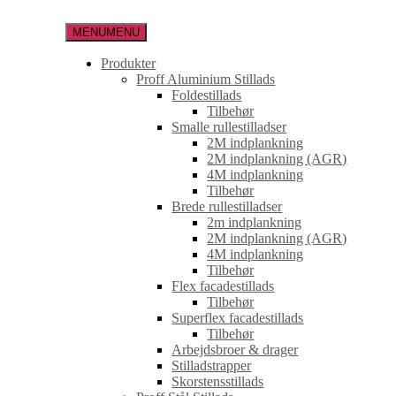
Spring
til
MENU
MENU
indholdet
Produkter
Proff Aluminium Stillads
Foldestillads
Tilbehør
Smalle rullestilladser
2M indplankning
2M indplankning (AGR)
4M indplankning
Tilbehør
Brede rullestilladser
2m indplankning
2M indplankning (AGR)
4M indplankning
Tilbehør
Flex facadestillads
Tilbehør
Superflex facadestillads
Tilbehør
Arbejdsbroer & drager
Stilladstrapper
Skorstensstillads