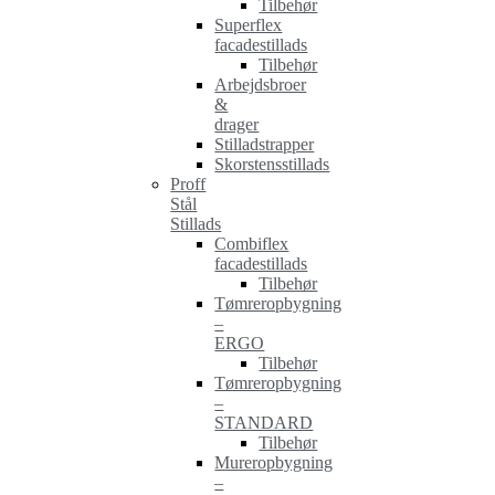
Tilbehør
Superflex
facadestillads
Tilbehør
Arbejdsbroer
&
drager
Stilladstrapper
Skorstensstillads
Proff
Stål
Stillads
Combiflex
facadestillads
Tilbehør
Tømreropbygning
–
ERGO
Tilbehør
Tømreropbygning
–
STANDARD
Tilbehør
Mureropbygning
–