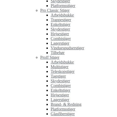
Skydestiger
Platformsstiger
Pro Classic Stiger
Arbejdsbukke
Trappestiger
Enkeltstiger
Skydestiger
Hejsestiger
Combistiger
Lagerstiger
Vinduespudserstiger
Tilbehør
Proff Stiger
Arbejdsbukke
Multistiger
Teleskopstiger
Tagstiger
Skydestiger
Combistiger
Enkeltstiger
Hejsestiger
Lagerstiger
Brand- & Redning
Platformsstiger
Glasfiberstiger