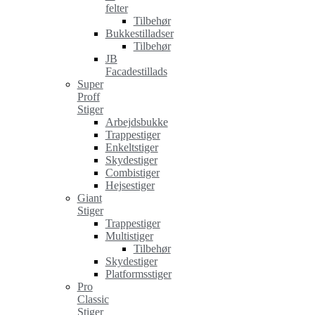
felter
Tilbehør
Bukkestilladser
Tilbehør
JB
Facadestillads
Super
Proff
Stiger
Arbejdsbukke
Trappestiger
Enkeltstiger
Skydestiger
Combistiger
Hejsestiger
Giant
Stiger
Trappestiger
Multistiger
Tilbehør
Skydestiger
Platformsstiger
Pro
Classic
Stiger