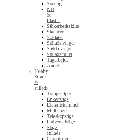
Surring
Net
&
Plastik
Sikkerhedsskilte
Skaktrør
Soldater
Stilladstvinger
Sækkevogne
Stilladstrailer
Tagarbejde
Andet
Hobby
Stiger
&
stillads
Trappestiger
Enkeltstige
Elefantskammel
Multistiger
Teleskopstige
Universalstige
Stige-
stillads
Combistige