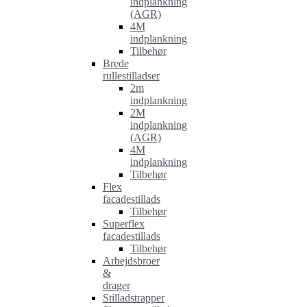
indplankning
(AGR)
4M
indplankning
Tilbehør
Brede
rullestilladser
2m
indplankning
2M
indplankning
(AGR)
4M
indplankning
Tilbehør
Flex
facadestillads
Tilbehør
Superflex
facadestillads
Tilbehør
Arbejdsbroer
&
drager
Stilladstrapper