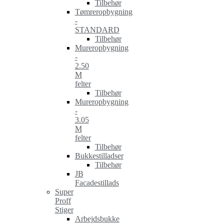
Tilbehør
Tømreropbygning
-
STANDARD
Tilbehør
Mureropbygning
-
2.50
M
felter
Tilbehør
Mureropbygning
-
3.05
M
felter
Tilbehør
Bukkestilladser
Tilbehør
JB
Facadestillads
Super
Proff
Stiger
Arbejdsbukke