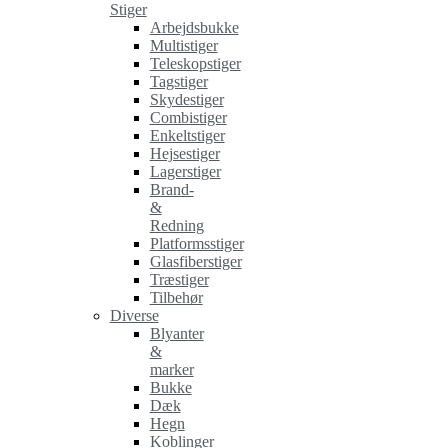
Stiger
Arbejdsbukke
Multistiger
Teleskopstiger
Tagstiger
Skydestiger
Combistiger
Enkeltstiger
Hejsestiger
Lagerstiger
Brand-
&
Redning
Platformsstiger
Glasfiberstiger
Træstiger
Tilbehør
Diverse
Blyanter
&
marker
Bukke
Dæk
Hegn
Koblinger