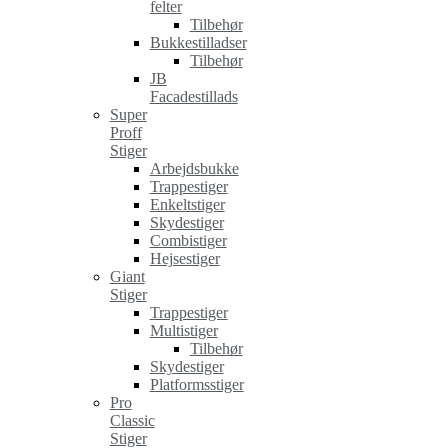
felter
Tilbehør
Bukkestilladser
Tilbehør
JB
Facadestillads
Super
Proff
Stiger
Arbejdsbukke
Trappestiger
Enkeltstiger
Skydestiger
Combistiger
Hejsestiger
Giant
Stiger
Trappestiger
Multistiger
Tilbehør
Skydestiger
Platformsstiger
Pro
Classic
Stiger