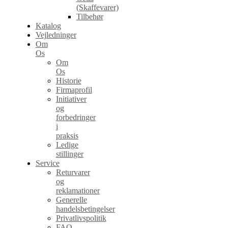
(Skaffevarer)
Tilbehør
Katalog
Vejledninger
Om
Os
Om
Os
Historie
Firmaprofil
Initiativer
og
forbedringer
i
praksis
Ledige
stillinger
Service
Returvarer
og
reklamationer
Generelle
handelsbetingelser
Privatlivspolitik
FAQ