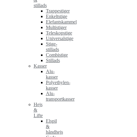
stillads
Trappestiger
Enkeltstige
Elefantskammel
Multistiger
Teleskopstige
Universalstige
Stige-
stillads
Combistige
Stillads
Kasser
Alu-
kasser
Polyethylen-
kasser
Alu-
transportkasser
Hejs
&
Lifte
Elspil
&
håndhejs