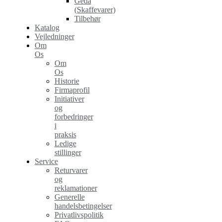
Geda
(Skaffevarer)
Tilbehør
Katalog
Vejledninger
Om
Os
Om
Os
Historie
Firmaprofil
Initiativer
og
forbedringer
i
praksis
Ledige
stillinger
Service
Returvarer
og
reklamationer
Generelle
handelsbetingelser
Privatlivspolitik