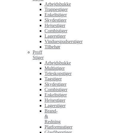
Arbejdsbukke
Trappestiger
Enkeltstiger
Skydestiger
Hejsestiger
Combistiger
Lagerstiger
Vinduespudserstiger
Tilbehør
Proff
Stiger
Arbejdsbukke
Multistiger
Teleskopstiger
Tagstiger
Skydestiger
Combistiger
Enkeltstiger
Hejsestiger
Lagerstiger
Brand-
&
Redning
Platformsstiger
Glasfiberstiger