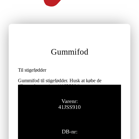
Gummifod
Til stigefødder
Gummifod til stigefødder. Husk at købe de
tilhørende popnitter (41JSS904)
ekskl. moms
Vejl. udsalgspris:
Varenr:
41JSS910
DB-nr: