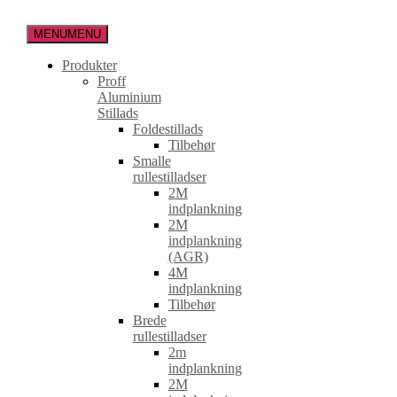
Spring
til
MENU
MENU
indholdet
Produkter
Proff
Aluminium
Stillads
Foldestillads
Tilbehør
Smalle
rullestilladser
2M
indplankning
2M
indplankning
(AGR)
4M
indplankning
Tilbehør
Brede
rullestilladser
2m
indplankning
2M