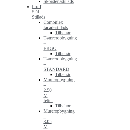
Skorstensstillads
Proff
Stål
Stillads
Combiflex
facadestillads
Tilbehør
Tømreropbygning
–
ERGO
Tilbehør
Tømreropbygning
–
STANDARD
Tilbehør
Mureropbygning
–
2.50
M
felter
Tilbehør
Mureropbygning
–
3.05
M