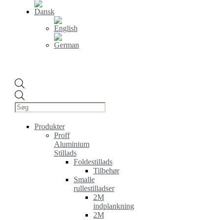
Products
search
Produkter
Proff
Aluminium
Stillads
Foldestillads
Tilbehør
Smalle
rullestilladser
2M
indplankning
2M