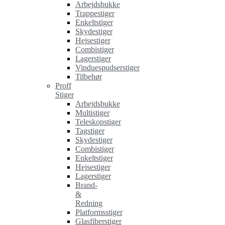
Arbejdsbukke
Trappestiger
Enkeltstiger
Skydestiger
Hejsestiger
Combistiger
Lagerstiger
Vinduespudserstiger
Tilbehør
Proff
Stiger
Arbejdsbukke
Multistiger
Teleskopstiger
Tagstiger
Skydestiger
Combistiger
Enkeltstiger
Hejsestiger
Lagerstiger
Brand-
&
Redning
Platformsstiger
Glasfiberstiger