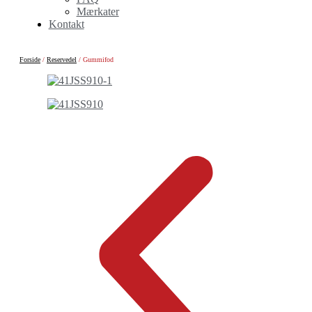
Mærkater
Kontakt
Forside
/
Reservedel
/ Gummifod