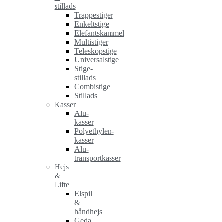
stillads
Trappestiger
Enkeltstige
Elefantskammel
Multistiger
Teleskopstige
Universalstige
Stige-
stillads
Combistige
Stillads
Kasser
Alu-
kasser
Polyethylen-
kasser
Alu-
transportkasser
Hejs
&
Lifte
Elspil
&
håndhejs
Geda