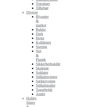
Træstiger
Tilbehør
Diverse
Blyanter
&
marker
Bukke
Dæk
Hegn
Koblinger
Surring
Net
&
Plastik
Sikkerhedsskilte
Skaktrør
Soldater
Stilladstvinger
Sækkevogne
Stilladstrailer
Tagarbejde
Andet
Hobby
Stiger
&