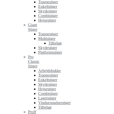
Trappestiger
Enkeltstiger
Skydestiger
Combistiger
Hejsestiger
Giant
Stiger
Trappestiger
Multistiger
Tilbehør
Skydestiger
Platformsstiger
Pro
Classic
Stiger
Arbejdsbukke
Trappestiger
Enkeltstiger
Skydestiger
Hejsestiger
Combistiger
Lagerstiger
Vinduespudserstiger
Tilbehør
Proff