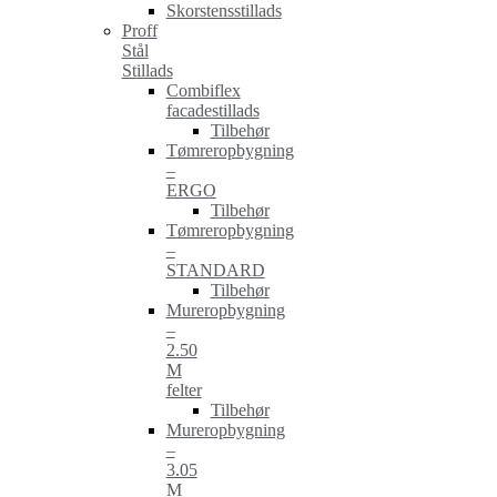
Skorstensstillads
Proff
Stål
Stillads
Combiflex
facadestillads
Tilbehør
Tømreropbygning
–
ERGO
Tilbehør
Tømreropbygning
–
STANDARD
Tilbehør
Mureropbygning
–
2.50
M
felter
Tilbehør
Mureropbygning
–
3.05
M