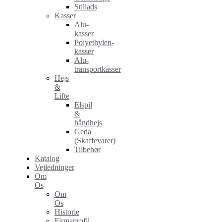
Stillads
Kasser
Alu-
kasser
Polyethylen-
kasser
Alu-
transportkasser
Hejs
&
Lifte
Elspil
&
håndhejs
Geda
(Skaffevarer)
Tilbehør
Katalog
Vejledninger
Om
Os
Om
Os
Historie
Firmaprofil