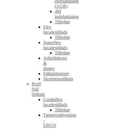
indplankning
(AGR)
4M
indplankning
Tilbehør
Flex
facadestillads
Tilbehør
Superflex
facadestillads
Tilbehør
Arbejdsbroer
&
drager
Stilladstrapper
Skorstensstillads
Proff
Stål
Stillads
Combiflex
facadestillads
Tilbehør
Tømreropbygning
-
ERGO