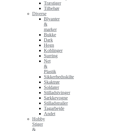
Træstiger
Tilbehør
Diverse
Blyanter
&
marker
Bukke
Dæk
Hegn
Koblinger
Surring
Net
&
Plastik
Sikkerhedsskilte
Skaktrør
Soldater
Stilladstvinger
Sækkevogne
Stilladstrailer
Tagarbejde
Andet
Hobby
Stiger
&