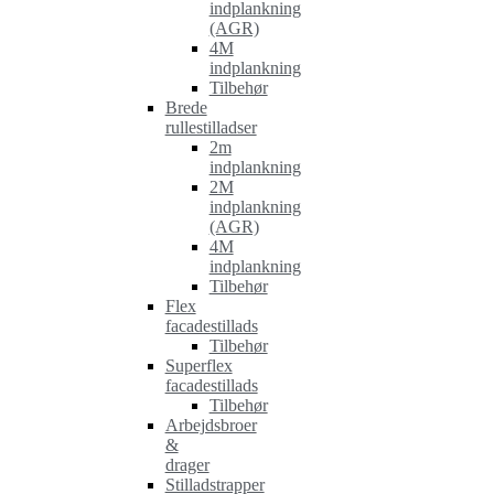
indplankning
(AGR)
4M
indplankning
Tilbehør
Brede
rullestilladser
2m
indplankning
2M
indplankning
(AGR)
4M
indplankning
Tilbehør
Flex
facadestillads
Tilbehør
Superflex
facadestillads
Tilbehør
Arbejdsbroer
&
drager
Stilladstrapper