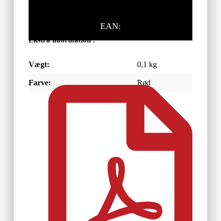
EAN:
Ekstra information :
Vægt:
0,1 kg
Farve:
Rød