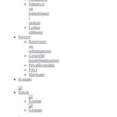
Initiativer
og
forbedringer
i
praksis
Ledige
stillinger
Service
Returvarer
og
reklamationer
Generelle
handelsbetingelser
Privatlivspolitik
FAQ
Mærkater
Kontakt