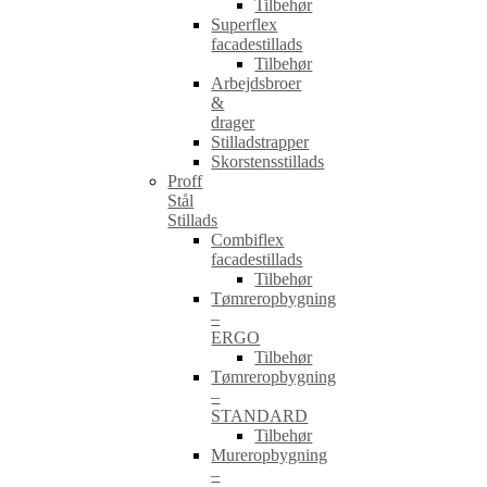
Tilbehør
Superflex
facadestillads
Tilbehør
Arbejdsbroer
&
drager
Stilladstrapper
Skorstensstillads
Proff
Stål
Stillads
Combiflex
facadestillads
Tilbehør
Tømreropbygning
–
ERGO
Tilbehør
Tømreropbygning
–
STANDARD
Tilbehør
Mureropbygning
–