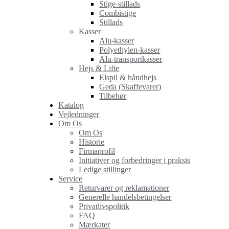
Stige-stillads
Combistige
Stillads
Kasser
Alu-kasser
Polyethylen-kasser
Alu-transportkasser
Hejs & Lifte
Elspil & håndhejs
Geda (Skaffevarer)
Tilbehør
Katalog
Vejledninger
Om Os
Om Os
Historie
Firmaprofil
Initiativer og forbedringer i praksis
Ledige stillinger
Service
Returvarer og reklamationer
Generelle handelsbetingelser
Privatlivspolitik
FAQ
Mærkater