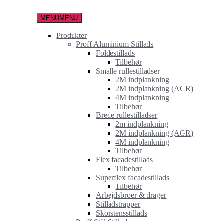
Spring
til
MENU
MENU
indholdet
Produkter
Proff Aluminium Stillads
Foldestillads
Tilbehør
Smalle rullestilladser
2M indplankning
2M indplankning (AGR)
4M indplankning
Tilbehør
Brede rullestilladser
2m indplankning
2M indplankning (AGR)
4M indplankning
Tilbehør
Flex facadestillads
Tilbehør
Superflex facadestillads
Tilbehør
Arbejdsbroer & drager
Stilladstrapper
Skorstensstillads