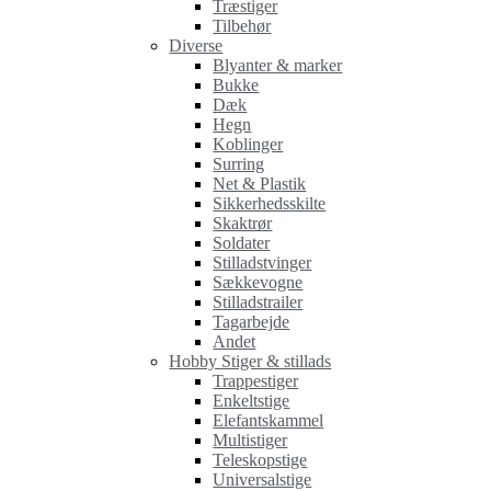
Træstiger
Tilbehør
Diverse
Blyanter & marker
Bukke
Dæk
Hegn
Koblinger
Surring
Net & Plastik
Sikkerhedsskilte
Skaktrør
Soldater
Stilladstvinger
Sækkevogne
Stilladstrailer
Tagarbejde
Andet
Hobby Stiger & stillads
Trappestiger
Enkeltstige
Elefantskammel
Multistiger
Teleskopstige
Universalstige