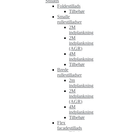
Stillads
Foldestillads
Tilbehør
Smalle
rullestilladser
2M
indplankning
2M
indplankning
(AGR)
4M
indplankning
Tilbehør
Brede
rullestilladser
2m
indplankning
2M
indplankning
(AGR)
4M
indplankning
Tilbehør
Flex
facadestillads