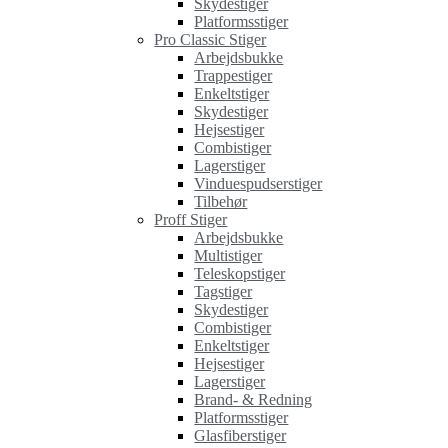
Skydestiger
Platformsstiger
Pro Classic Stiger
Arbejdsbukke
Trappestiger
Enkeltstiger
Skydestiger
Hejsestiger
Combistiger
Lagerstiger
Vinduespudserstiger
Tilbehør
Proff Stiger
Arbejdsbukke
Multistiger
Teleskopstiger
Tagstiger
Skydestiger
Combistiger
Enkeltstiger
Hejsestiger
Lagerstiger
Brand- & Redning
Platformsstiger
Glasfiberstiger