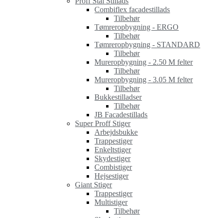
Proff Stål Stillads
Combiflex facadestillads
Tilbehør
Tømreropbygning - ERGO
Tilbehør
Tømreropbygning - STANDARD
Tilbehør
Mureropbygning - 2.50 M felter
Tilbehør
Mureropbygning - 3.05 M felter
Tilbehør
Bukkestilladser
Tilbehør
JB Facadestillads
Super Proff Stiger
Arbejdsbukke
Trappestiger
Enkeltstiger
Skydestiger
Combistiger
Hejsestiger
Giant Stiger
Trappestiger
Multistiger
Tilbehør