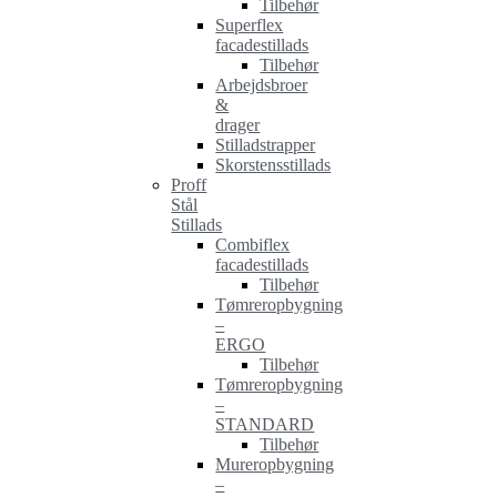
Tilbehør
Superflex
facadestillads
Tilbehør
Arbejdsbroer
&
drager
Stilladstrapper
Skorstensstillads
Proff
Stål
Stillads
Combiflex
facadestillads
Tilbehør
Tømreropbygning
–
ERGO
Tilbehør
Tømreropbygning
–
STANDARD
Tilbehør
Mureropbygning
–