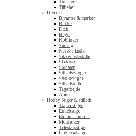
Træstiger
Tilbehør
Diverse
Blyanter & marker
Bukke
Dæk
Hegn
Koblinger
Surring
Net & Plastik
Sikkerhedsskilte
Skaktrør
Soldater
Stilladstvinger
Sækkevogne
Stilladstrailer
Tagarbejde
Andet
Hobby Stiger & stillads
Trappestiger
Enkeltstige
Elefantskammel
Multistiger
Teleskopstige
Universalstige