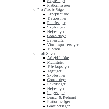
Skydestiger
Platformsstiger
Pro Classic Stiger
Arbejdsbukke
Trappestiger
Enkeltstiger
Skydestiger
Hejsestiger
Combistiger
Lagerstiger
Vinduespudserstiger
Tilbehør
Proff Stiger
Arbejdsbukke
Multistiger
Teleskopstiger
Tagstiger
Skydestiger
Combistiger
Enkeltstiger
Hejsestiger
Lagerstiger
Brand- & Redning
Platformsstiger
Glasfiberstiger