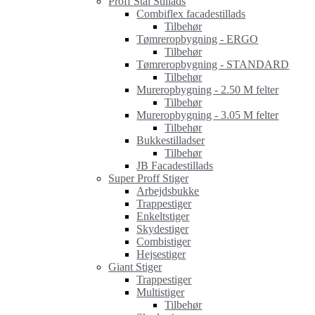
Proff Stål Stillads
Combiflex facadestillads
Tilbehør
Tømreropbygning - ERGO
Tilbehør
Tømreropbygning - STANDARD
Tilbehør
Mureropbygning - 2.50 M felter
Tilbehør
Mureropbygning - 3.05 M felter
Tilbehør
Bukkestilladser
Tilbehør
JB Facadestillads
Super Proff Stiger
Arbejdsbukke
Trappestiger
Enkeltstiger
Skydestiger
Combistiger
Hejsestiger
Giant Stiger
Trappestiger
Multistiger
Tilbehør