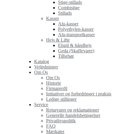
Stige-stillads
Combistige
Stillads
Kasser
Alu-kasser
Polyethylen-kasser
Alu-transportkasser
Hejs & Lifte
Elspil & håndhejs
Geda (Skaffevarer)
Tilbehør
Katalog
Vejledninger
Om Os
Om Os
Historie
Firmaprofil
Initiativer og forbedringer i praksis
Ledige stillinger
Service
Returvarer og reklamationer
Generelle handelsbetingelser
Privatlivspolitik
FAQ
Mærkater