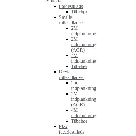
Stillads
Foldestillads
Tilbehør
Smalle
rullestilladser
2M
indplankning
2M
indplankning
(AGR)
4M
indplankning
Tilbehør
Brede
rullestilladser
2m
indplankning
2M
indplankning
(AGR)
4M
indplankning
Tilbehør
Flex
facadestillads