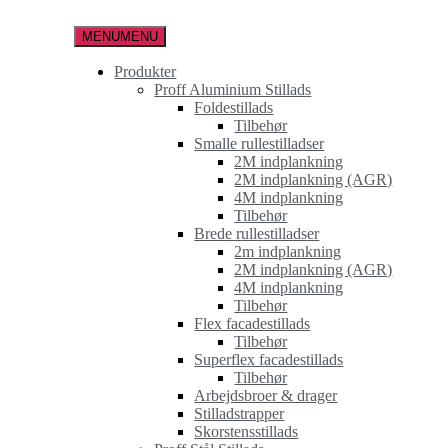
Spring
til
MENU
MENU
indholdet
Produkter
Proff Aluminium Stillads
Foldestillads
Tilbehør
Smalle rullestilladser
2M indplankning
2M indplankning (AGR)
4M indplankning
Tilbehør
Brede rullestilladser
2m indplankning
2M indplankning (AGR)
4M indplankning
Tilbehør
Flex facadestillads
Tilbehør
Superflex facadestillads
Tilbehør
Arbejdsbroer & drager
Stilladstrapper
Skorstensstillads