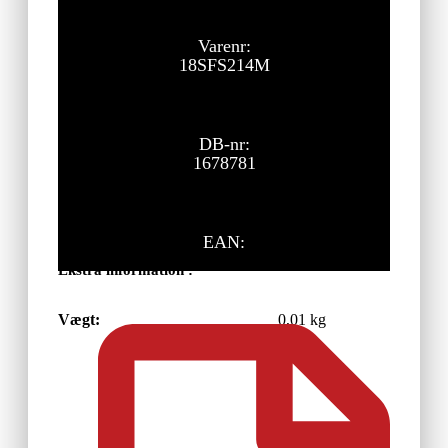
10,00
kr.
ekskl. moms
Varenr:
18SFS214M
DB-nr:
1678781
EAN:
Ekstra information :
Vægt:
0,01 kg