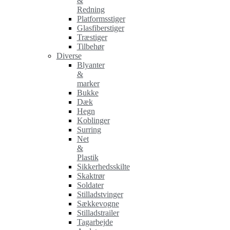
&
Redning
Platformsstiger
Glasfiberstiger
Træstiger
Tilbehør
Diverse
Blyanter
&
marker
Bukke
Dæk
Hegn
Koblinger
Surring
Net
&
Plastik
Sikkerhedsskilte
Skaktrør
Soldater
Stilladstvinger
Sækkevogne
Stilladstrailer
Tagarbejde