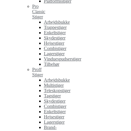
Platformsstiger
Pro
Classic
Stiger
Arbejdsbukke
Trappestiger
Enkeltstiger
Skydestiger
Hejsestiger
Combistiger
Lagerstiger
Vinduespudserstiger
Tilbehør
Proff
Stiger
Arbejdsbukke
Multistiger
Teleskopstiger
Tagstiger
Skydestiger
Combistiger
Enkeltstiger
Hejsestiger
Lagerstiger
Brand-