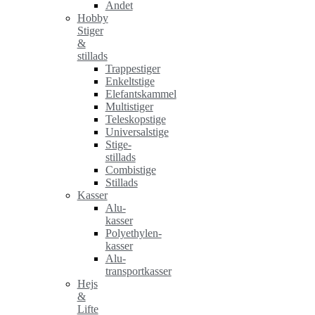
Andet
Hobby
Stiger
&
stillads
Trappestiger
Enkeltstige
Elefantskammel
Multistiger
Teleskopstige
Universalstige
Stige-
stillads
Combistige
Stillads
Kasser
Alu-
kasser
Polyethylen-
kasser
Alu-
transportkasser
Hejs
&
Lifte