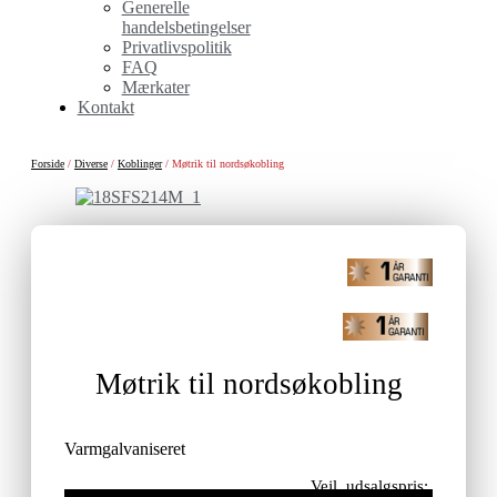
Generelle
handelsbetingelser
Privatlivspolitik
FAQ
Mærkater
Kontakt
Forside
/
Diverse
/
Koblinger
/ Møtrik til nordsøkobling
Møtrik til nordsøkobling
Varmgalvaniseret
Vejl. udsalgspris: