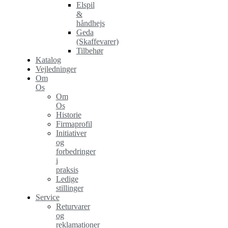
Elspil
&
håndhejs
Geda
(Skaffevarer)
Tilbehør
Katalog
Vejledninger
Om
Os
Om
Os
Historie
Firmaprofil
Initiativer
og
forbedringer
i
praksis
Ledige
stillinger
Service
Returvarer
og
reklamationer