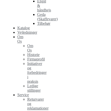
Elspil
&
håndhejs
Geda
(Skaffevarer)
Tilbehør
Katalog
Vejledninger
Om
Os
Om
Os
Historie
Firmaprofil
Initiativer
og
forbedringer
i
praksis
Ledige
stillinger
Service
Returvarer
og
reklamationer