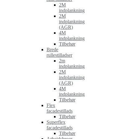
2M
indplankning
2M
indplankning
(AGR)
4M
indplankning
Tilbehør
Brede
rullestilladser
2m
indplankning
2M
indplankning
(AGR)
4M
indplankning
Tilbehør
Flex
facadestillads
Tilbehør
Superflex
facadestillads
Tilbehør
Arbejdsbroer