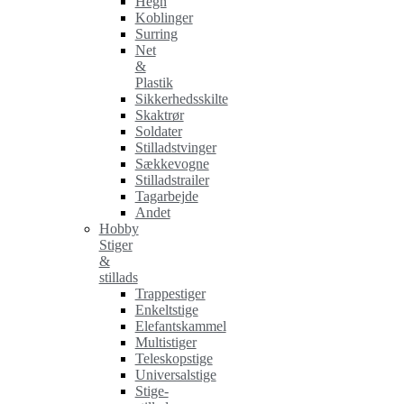
Hegn
Koblinger
Surring
Net
&
Plastik
Sikkerhedsskilte
Skaktrør
Soldater
Stilladstvinger
Sækkevogne
Stilladstrailer
Tagarbejde
Andet
Hobby
Stiger
&
stillads
Trappestiger
Enkeltstige
Elefantskammel
Multistiger
Teleskopstige
Universalstige
Stige-