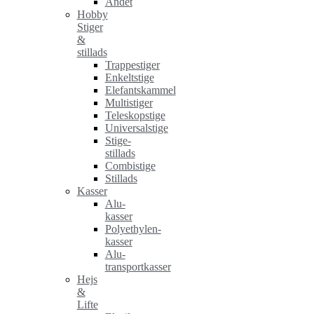
Andet
Hobby
Stiger
&
stillads
Trappestiger
Enkeltstige
Elefantskammel
Multistiger
Teleskopstige
Universalstige
Stige-
stillads
Combistige
Stillads
Kasser
Alu-
kasser
Polyethylen-
kasser
Alu-
transportkasser
Hejs
&
Lifte