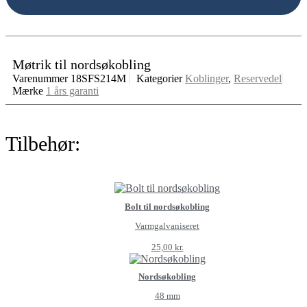
Møtrik til nordsøkobling
Varenummer
18SFS214M
Kategorier
Koblinger
,
Reservedel
Mærke
1 års garanti
Tilbehør:
Bolt til nordsøkobling
Varmgalvaniseret
25,00
kr.
Nordsøkobling
48 mm