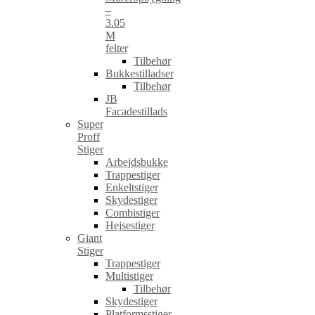
–
3.05
M
felter
Tilbehør
Bukkestilladser
Tilbehør
JB
Facadestillads
Super
Proff
Stiger
Arbejdsbukke
Trappestiger
Enkeltstiger
Skydestiger
Combistiger
Hejsestiger
Giant
Stiger
Trappestiger
Multistiger
Tilbehør
Skydestiger
Platformsstiger