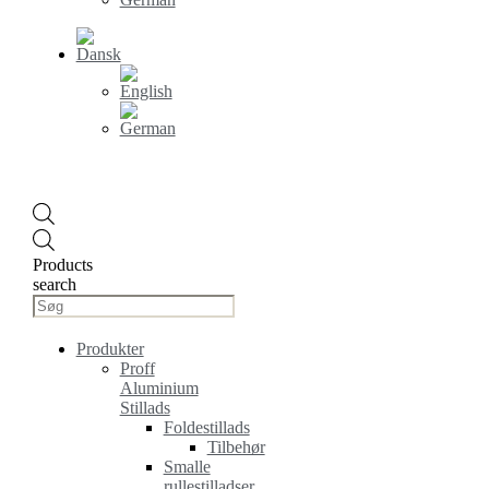
Products
search
Produkter
Proff
Aluminium
Stillads
Foldestillads
Tilbehør
Smalle
rullestilladser