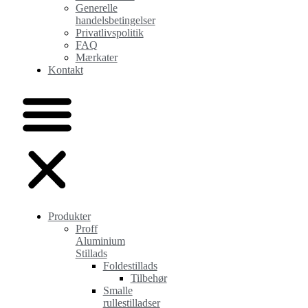
Generelle
handelsbetingelser
Privatlivspolitik
FAQ
Mærkater
Kontakt
Produkter
Proff
Aluminium
Stillads
Foldestillads
Tilbehør
Smalle
rullestilladser