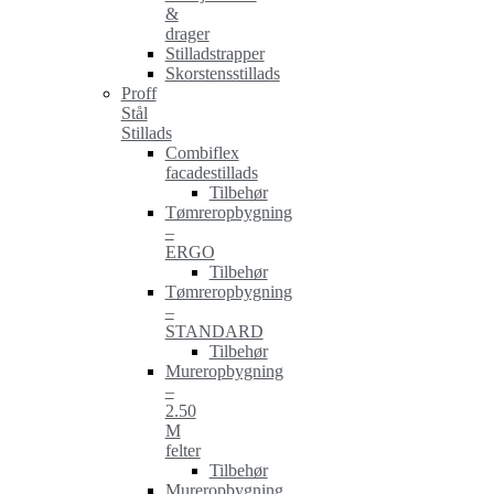
&
drager
Stilladstrapper
Skorstensstillads
Proff
Stål
Stillads
Combiflex
facadestillads
Tilbehør
Tømreropbygning
–
ERGO
Tilbehør
Tømreropbygning
–
STANDARD
Tilbehør
Mureropbygning
–
2.50
M
felter
Tilbehør
Mureropbygning