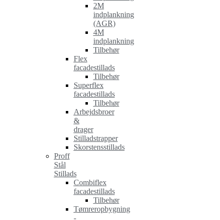
2M
indplankning
(AGR)
4M
indplankning
Tilbehør
Flex
facadestillads
Tilbehør
Superflex
facadestillads
Tilbehør
Arbejdsbroer
&
drager
Stilladstrapper
Skorstensstillads
Proff
Stål
Stillads
Combiflex
facadestillads
Tilbehør
Tømreropbygning
-