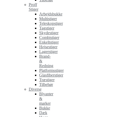
Proff
Stiger
Arbejdsbukke
Multistiger
Teleskopstiger
Tagstiger
Skydestiger
Combistiger
Enkeltstiger
Hejsestiger
Lagerstiger
Brand-
&
Redning
Platformsstiger
Glasfiberstiger
Træstiger
Tilbehør
Diverse
Blyanter
&
marker
Bukke
Dæk