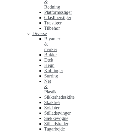
&
Redning
Platformsstiger
Glasfiberstiger
Træstiger
Tilbehør
Diverse
Blyanter
&
marker
Bukke
Dæk
Hegn
Koblinger
Surring
Net
&
Plastik
Sikkerhedsskilte
Skaktrør
Soldater
Stilladstvinger
Sækkevogne
Stilladstrailer
Tagarbejde