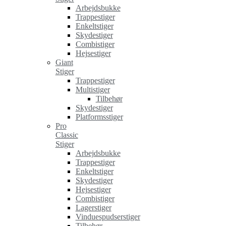
Arbejdsbukke
Trappestiger
Enkeltstiger
Skydestiger
Combistiger
Hejsestiger
Giant
Stiger
Trappestiger
Multistiger
Tilbehør
Skydestiger
Platformsstiger
Pro
Classic
Stiger
Arbejdsbukke
Trappestiger
Enkeltstiger
Skydestiger
Hejsestiger
Combistiger
Lagerstiger
Vinduespudserstiger
Tilbehør