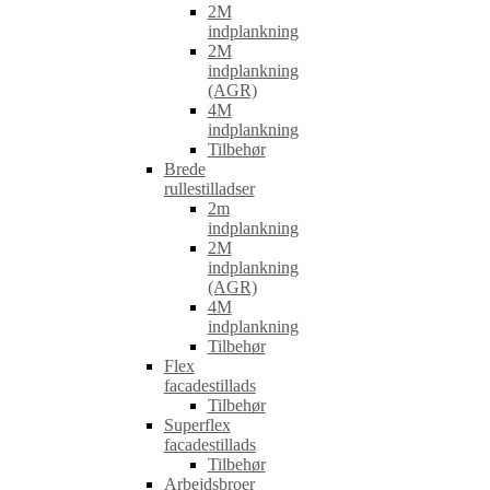
2M
indplankning
2M
indplankning
(AGR)
4M
indplankning
Tilbehør
Brede
rullestilladser
2m
indplankning
2M
indplankning
(AGR)
4M
indplankning
Tilbehør
Flex
facadestillads
Tilbehør
Superflex
facadestillads
Tilbehør
Arbejdsbroer