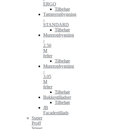
ERGO
Tilbehør
Tømreropbygning
-
STANDARD
Tilbehør
Mureropbygning
-
2.50
M
felter
Tilbehør
Mureropbygning
-
3.05
M
felter
Tilbehør
Bukkestilladser
Tilbehør
JB
Facadestillads
Super
Proff
Stiger