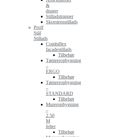
&
drager
Stilladstrapper
Skorstensstillads
Proff
Stål
Stillads
Combiflex
facadestillads
Tilbehør
Tømreropbygning
–
ERGO
Tilbehør
Tømreropbygning
–
STANDARD
Tilbehør
Mureropbygning
–
2.50
M
felter
Tilbehør