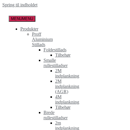
Spring til indholdet
MENU
MENU
Produkter
Proff
Aluminium
Stillads
Foldestillads
Tilbehør
Smalle
rullestilladser
2M
indplankning
2M
indplankning
(AGR)
4M
indplankning
Tilbehør
Brede
rullestilladser
2m
indplankning