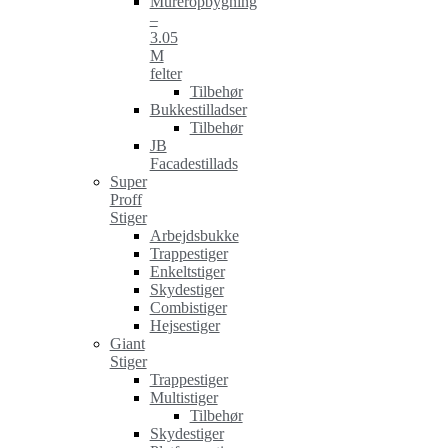
Mureropbygning
–
3.05
M
felter
Tilbehør
Bukkestilladser
Tilbehør
JB
Facadestillads
Super
Proff
Stiger
Arbejdsbukke
Trappestiger
Enkeltstiger
Skydestiger
Combistiger
Hejsestiger
Giant
Stiger
Trappestiger
Multistiger
Tilbehør
Skydestiger