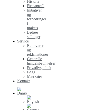
Historie
Firmaprofil
Initiativer
og
forbedringer
i
praksis
Ledige
stillinger
Service
Returvarer
og
reklamationer
Generelle
handelsbetingelser
Privatlivspolitik
FAQ
Mærkater
Kontakt