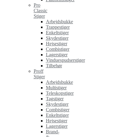
Pro
Classic
Stiger
Arbejdsbukke
Trappestiger
Enkeltstiger
Skydestiger
Hejsestiger
Combistiger
Lagerstiger
Vinduespudserstiger
Tilbehør
Proff
Stiger
Arbejdsbukke
Multistiger
Teleskopstiger
Tagstiger
Skydestiger
Combistiger
Enkeltstiger
Hejsestiger
Lagerstiger
Brand-