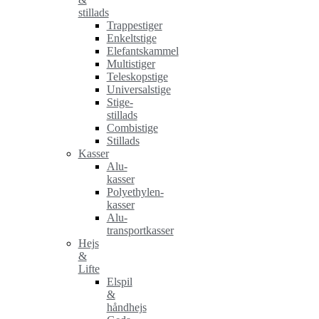
stillads
Trappestiger
Enkeltstige
Elefantskammel
Multistiger
Teleskopstige
Universalstige
Stige-
stillads
Combistige
Stillads
Kasser
Alu-
kasser
Polyethylen-
kasser
Alu-
transportkasser
Hejs
&
Lifte
Elspil
&
håndhejs