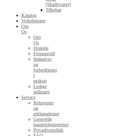
(Skaffevarer)
Tilbehør
Katalog
Vejledninger
Om
Os
Om
Os
Historie
Firmaprofil
Initiativer
og
forbedringer
i
praksis
Ledige
stillinger
Service
Returvarer
og
reklamationer
Generelle
handelsbetingelser
Privatlivspolitik
FAQ