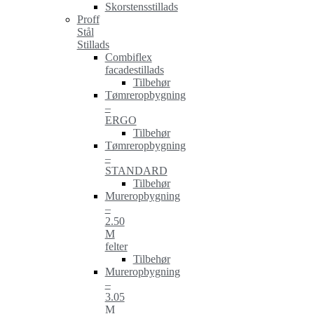
Skorstensstillads
Proff
Stål
Stillads
Combiflex
facadestillads
Tilbehør
Tømreropbygning
–
ERGO
Tilbehør
Tømreropbygning
–
STANDARD
Tilbehør
Mureropbygning
–
2.50
M
felter
Tilbehør
Mureropbygning
–
3.05
M