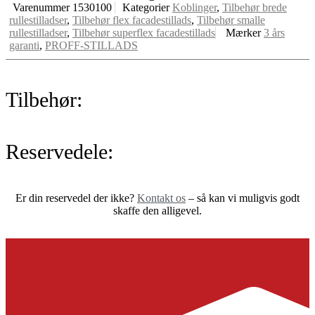
Varenummer
1530100
Kategorier
Koblinger
,
Tilbehør brede
rullestilladser
,
Tilbehør flex facadestillads
,
Tilbehør smalle
rullestilladser
,
Tilbehør superflex facadestillads
Mærker
3 års
garanti
,
PROFF-STILLADS
Tilbehør:
Reservedele:
Er din reservedel der ikke?
Kontakt os
– så kan vi muligvis godt
skaffe den alligevel.