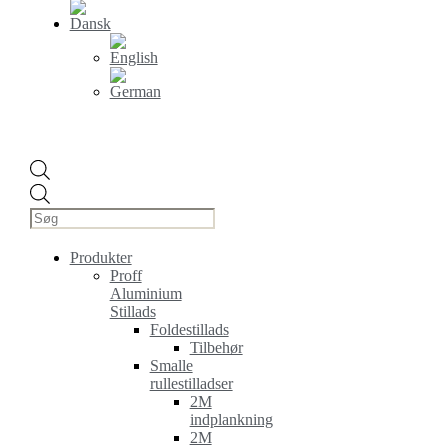
Products
search
Produkter
Proff
Aluminium
Stillads
Foldestillads
Tilbehør
Smalle
rullestilladser
2M
indplankning
2M