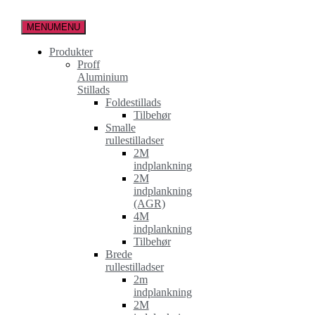
Spring
til
MENU
MENU
indholdet
Produkter
Proff
Aluminium
Stillads
Foldestillads
Tilbehør
Smalle
rullestilladser
2M
indplankning
2M
indplankning
(AGR)
4M
indplankning
Tilbehør
Brede
rullestilladser
2m
indplankning
2M