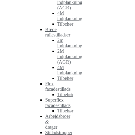
indplankning
(AGR)
4M
indplankning
Tilbehør
Brede
rullestilladser
2m
indplankning
2M
indplankning
(AGR)
4M
indplankning
Tilbehør
Flex
facadestillads
Tilbehør
Superflex
facadestillads
Tilbehør
Arbejdsbroer
&
drager
Stilladstrapper