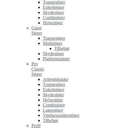
Trappestiger
Enkeltstiger
Skydestiger
Combistiger
Hejsestiger
Giant
Stiger
Trappestiger
Multistiger
Tilbehør
Skydestiger
Platformsstiger
Pro
Classic
Stiger
Arbejdsbukke
Trappestiger
Enkeltstiger
Skydestiger
Hejsestiger
Combistiger
Lagerstiger
Vinduespudserstiger
Tilbehør
Proff