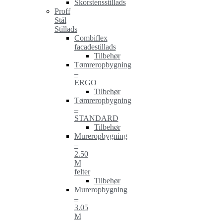
Skorstensstillads
Proff
Stål
Stillads
Combiflex
facadestillads
Tilbehør
Tømreropbygning
–
ERGO
Tilbehør
Tømreropbygning
–
STANDARD
Tilbehør
Mureropbygning
–
2.50
M
felter
Tilbehør
Mureropbygning
–
3.05
M