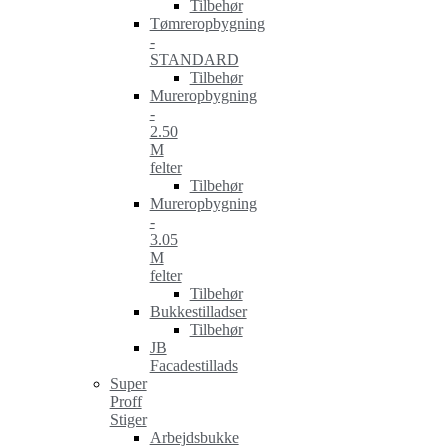
Tilbehør
Tømreropbygning
-
STANDARD
Tilbehør
Mureropbygning
-
2.50
M
felter
Tilbehør
Mureropbygning
-
3.05
M
felter
Tilbehør
Bukkestilladser
Tilbehør
JB
Facadestillads
Super
Proff
Stiger
Arbejdsbukke