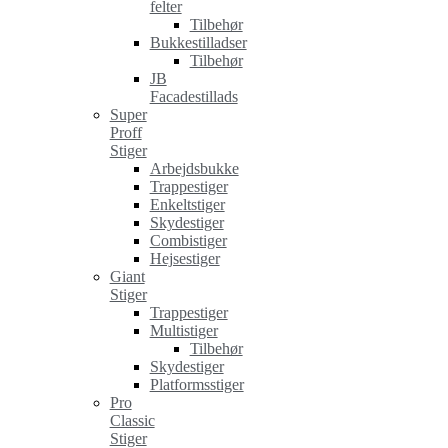
felter
Tilbehør
Bukkestilladser
Tilbehør
JB
Facadestillads
Super
Proff
Stiger
Arbejdsbukke
Trappestiger
Enkeltstiger
Skydestiger
Combistiger
Hejsestiger
Giant
Stiger
Trappestiger
Multistiger
Tilbehør
Skydestiger
Platformsstiger
Pro
Classic
Stiger