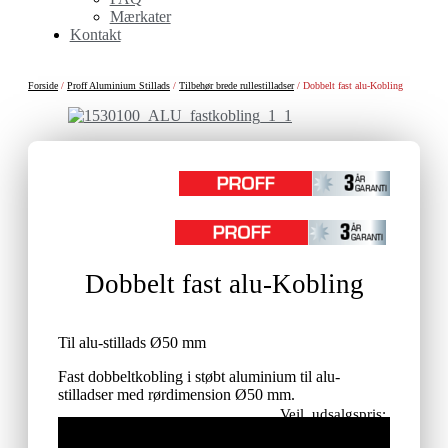
Mærkater
Kontakt
Forside
/
Proff Aluminium Stillads
/
Tilbehør brede rullestilladser
/ Dobbelt fast alu-Kobling
Dobbelt fast alu-Kobling
Til alu-stillads Ø50 mm
Fast dobbeltkobling i støbt aluminium til alu-
stilladser med rørdimension Ø50 mm.
Vejl. udsalgspris:
395,00
kr.
ekskl. moms