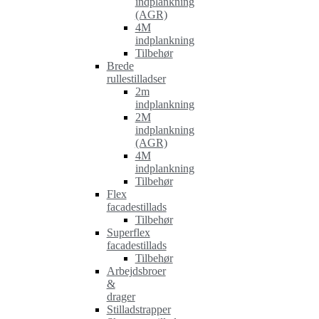
indplankning
(AGR)
4M
indplankning
Tilbehør
Brede
rullestilladser
2m
indplankning
2M
indplankning
(AGR)
4M
indplankning
Tilbehør
Flex
facadestillads
Tilbehør
Superflex
facadestillads
Tilbehør
Arbejdsbroer
&
drager
Stilladstrapper