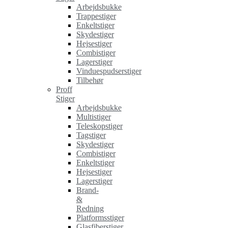
Arbejdsbukke
Trappestiger
Enkeltstiger
Skydestiger
Hejsestiger
Combistiger
Lagerstiger
Vinduespudserstiger
Tilbehør
Proff
Stiger
Arbejdsbukke
Multistiger
Teleskopstiger
Tagstiger
Skydestiger
Combistiger
Enkeltstiger
Hejsestiger
Lagerstiger
Brand-
&
Redning
Platformsstiger
Glasfiberstiger