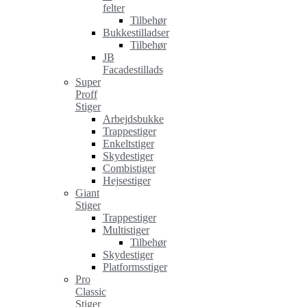
felter
Tilbehør
Bukkestilladser
Tilbehør
JB
Facadestillads
Super
Proff
Stiger
Arbejdsbukke
Trappestiger
Enkeltstiger
Skydestiger
Combistiger
Hejsestiger
Giant
Stiger
Trappestiger
Multistiger
Tilbehør
Skydestiger
Platformsstiger
Pro
Classic
Stiger