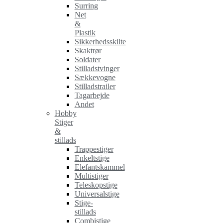
Surring
Net
&
Plastik
Sikkerhedsskilte
Skaktrør
Soldater
Stilladstvinger
Sækkevogne
Stilladstrailer
Tagarbejde
Andet
Hobby
Stiger
&
stillads
Trappestiger
Enkeltstige
Elefantskammel
Multistiger
Teleskopstige
Universalstige
Stige-
stillads
Combistige