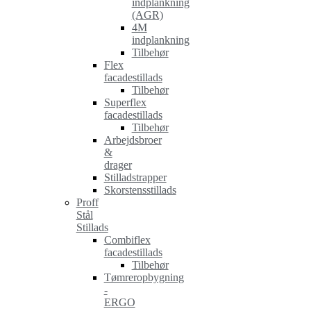
indplankning
(AGR)
4M
indplankning
Tilbehør
Flex
facadestillads
Tilbehør
Superflex
facadestillads
Tilbehør
Arbejdsbroer
&
drager
Stilladstrapper
Skorstensstillads
Proff
Stål
Stillads
Combiflex
facadestillads
Tilbehør
Tømreropbygning
-
ERGO