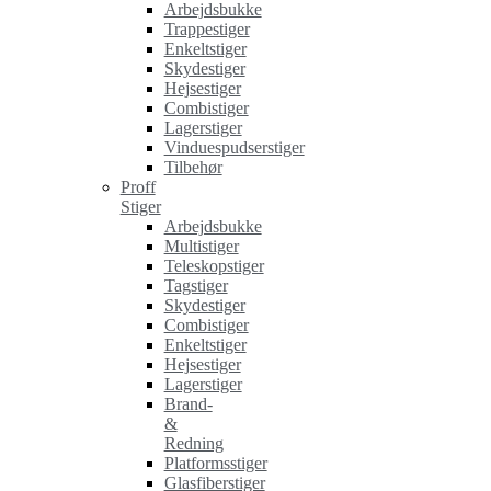
Arbejdsbukke
Trappestiger
Enkeltstiger
Skydestiger
Hejsestiger
Combistiger
Lagerstiger
Vinduespudserstiger
Tilbehør
Proff
Stiger
Arbejdsbukke
Multistiger
Teleskopstiger
Tagstiger
Skydestiger
Combistiger
Enkeltstiger
Hejsestiger
Lagerstiger
Brand-
&
Redning
Platformsstiger
Glasfiberstiger