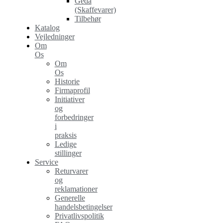
Geda
(Skaffevarer)
Tilbehør
Katalog
Vejledninger
Om
Os
Om
Os
Historie
Firmaprofil
Initiativer
og
forbedringer
i
praksis
Ledige
stillinger
Service
Returvarer
og
reklamationer
Generelle
handelsbetingelser
Privatlivspolitik