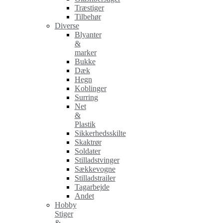
Træstiger
Tilbehør
Diverse
Blyanter
&
marker
Bukke
Dæk
Hegn
Koblinger
Surring
Net
&
Plastik
Sikkerhedsskilte
Skaktrør
Soldater
Stilladstvinger
Sækkevogne
Stilladstrailer
Tagarbejde
Andet
Hobby
Stiger
&