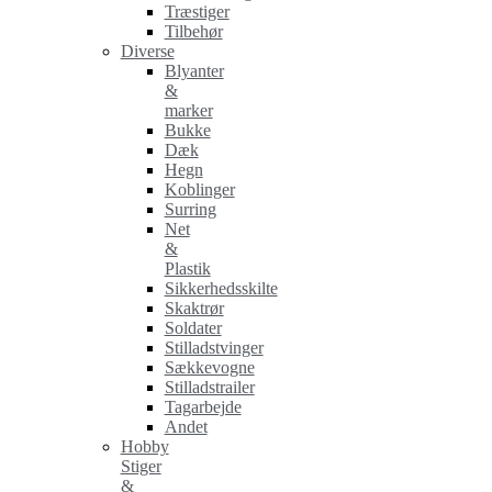
Træstiger
Tilbehør
Diverse
Blyanter
&
marker
Bukke
Dæk
Hegn
Koblinger
Surring
Net
&
Plastik
Sikkerhedsskilte
Skaktrør
Soldater
Stilladstvinger
Sækkevogne
Stilladstrailer
Tagarbejde
Andet
Hobby
Stiger
&