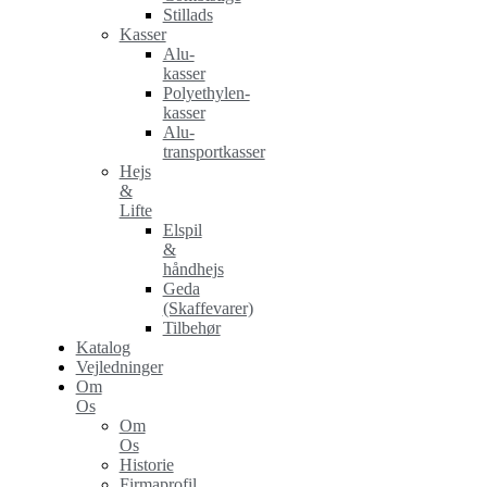
Stillads
Kasser
Alu-
kasser
Polyethylen-
kasser
Alu-
transportkasser
Hejs
&
Lifte
Elspil
&
håndhejs
Geda
(Skaffevarer)
Tilbehør
Katalog
Vejledninger
Om
Os
Om
Os
Historie
Firmaprofil