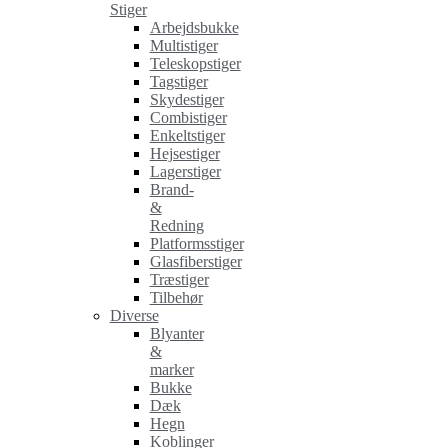
Stiger
Arbejdsbukke
Multistiger
Teleskopstiger
Tagstiger
Skydestiger
Combistiger
Enkeltstiger
Hejsestiger
Lagerstiger
Brand-
&
Redning
Platformsstiger
Glasfiberstiger
Træstiger
Tilbehør
Diverse
Blyanter
&
marker
Bukke
Dæk
Hegn
Koblinger