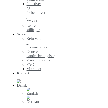
Initiativer
og
forbedringer
i
praksis
Ledige
stillinger
Service
Returvarer
og
reklamationer
Generelle
handelsbetingelser
Privatlivspolitik
FAQ
Mærkater
Kontakt