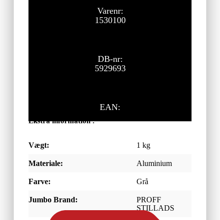
Varenr:
1530100
DB-nr:
5929693
EAN:
Ekstra information :
Vægt:
1 kg
Materiale:
Aluminium
Farve:
Grå
Jumbo Brand:
PROFF
STILLADS