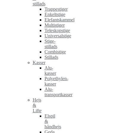
stillads
Trappestiger
Enkeltstige
Elefantskammel
Multistiger
Teleskopstige
Universalstige
Stige-
stillads
Combistige
Stillads
Kasser
Alu-
kasser
Polyethylen-
kasser
Alu-
transportkasser
Hejs
&
Lifte
Elspil
&
håndhejs
Geda