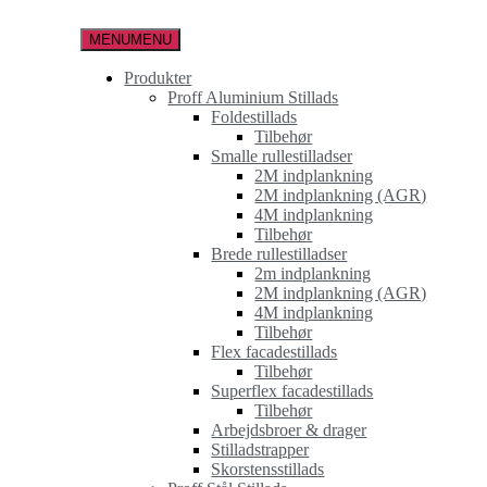
Spring
til
MENU
MENU
indholdet
Produkter
Proff Aluminium Stillads
Foldestillads
Tilbehør
Smalle rullestilladser
2M indplankning
2M indplankning (AGR)
4M indplankning
Tilbehør
Brede rullestilladser
2m indplankning
2M indplankning (AGR)
4M indplankning
Tilbehør
Flex facadestillads
Tilbehør
Superflex facadestillads
Tilbehør
Arbejdsbroer & drager
Stilladstrapper
Skorstensstillads