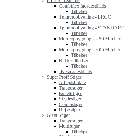
Proff Stål Stillads
Combiflex facadestillads
Tilbehør
Tømreropbygning - ERGO
Tilbehør
Tømreropbygning - STANDARD
Tilbehør
Mureropbygning - 2.50 M felter
Tilbehør
Mureropbygning - 3.05 M felter
Tilbehør
Bukkestilladser
Tilbehør
JB Facadestillads
Super Proff Stiger
Arbejdsbukke
Trappestiger
Enkeltstiger
Skydestiger
Combistiger
Hejsestiger
Giant Stiger
Trappestiger
Multistiger
Tilbehør