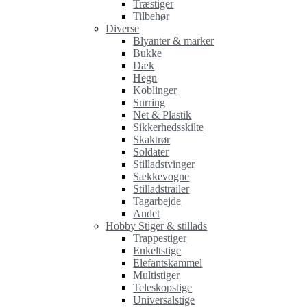
Træstiger
Tilbehør
Diverse
Blyanter & marker
Bukke
Dæk
Hegn
Koblinger
Surring
Net & Plastik
Sikkerhedsskilte
Skaktrør
Soldater
Stilladstvinger
Sækkevogne
Stilladstrailer
Tagarbejde
Andet
Hobby Stiger & stillads
Trappestiger
Enkeltstige
Elefantskammel
Multistiger
Teleskopstige
Universalstige