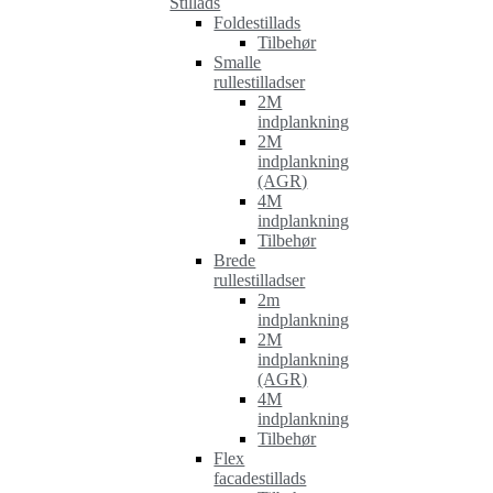
Stillads
Foldestillads
Tilbehør
Smalle
rullestilladser
2M
indplankning
2M
indplankning
(AGR)
4M
indplankning
Tilbehør
Brede
rullestilladser
2m
indplankning
2M
indplankning
(AGR)
4M
indplankning
Tilbehør
Flex
facadestillads