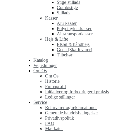
Stige-stillads
Combistige
Stillads
Kasser
Alu-kasser
Polyethylen-kasser
Alu-transportkasser
Hejs & Lifte
Elspil & håndhejs
Geda (Skaffevarer)
Tilbehør
Katalog
Vejledninger
Om Os
Om Os
Historie
Firmaprofil
Initiativer og forbedringer i praksis
Ledige stillinger
Service
Returvarer og reklamationer
Generelle handelsbetingelser
Privatlivspolitik
FAQ
Mærkater