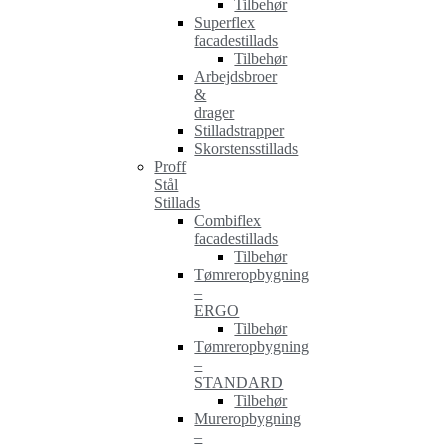
Tilbehør
Superflex
facadestillads
Tilbehør
Arbejdsbroer
&
drager
Stilladstrapper
Skorstensstillads
Proff
Stål
Stillads
Combiflex
facadestillads
Tilbehør
Tømreropbygning
–
ERGO
Tilbehør
Tømreropbygning
–
STANDARD
Tilbehør
Mureropbygning
–