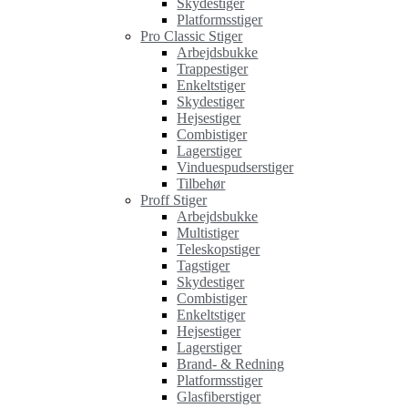
Skydestiger
Platformsstiger
Pro Classic Stiger
Arbejdsbukke
Trappestiger
Enkeltstiger
Skydestiger
Hejsestiger
Combistiger
Lagerstiger
Vinduespudserstiger
Tilbehør
Proff Stiger
Arbejdsbukke
Multistiger
Teleskopstiger
Tagstiger
Skydestiger
Combistiger
Enkeltstiger
Hejsestiger
Lagerstiger
Brand- & Redning
Platformsstiger
Glasfiberstiger