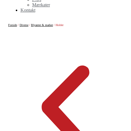
Mærkater
Kontakt
Forside
/
Diverse
/
Blyanter & marker
/ Holder