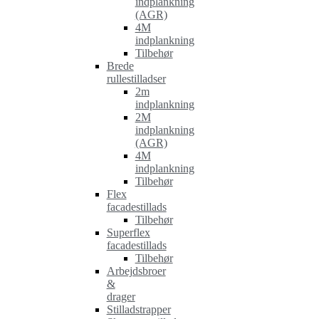
indplankning
(AGR)
4M
indplankning
Tilbehør
Brede
rullestilladser
2m
indplankning
2M
indplankning
(AGR)
4M
indplankning
Tilbehør
Flex
facadestillads
Tilbehør
Superflex
facadestillads
Tilbehør
Arbejdsbroer
&
drager
Stilladstrapper