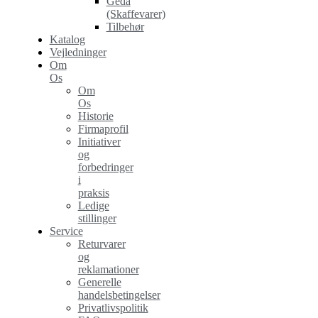
Geda
(Skaffevarer)
Tilbehør
Katalog
Vejledninger
Om
Os
Om
Os
Historie
Firmaprofil
Initiativer
og
forbedringer
i
praksis
Ledige
stillinger
Service
Returvarer
og
reklamationer
Generelle
handelsbetingelser
Privatlivspolitik