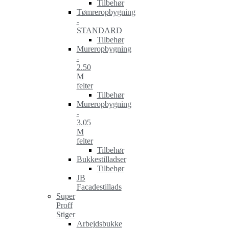
Tilbehør
Tømreropbygning
-
STANDARD
Tilbehør
Mureropbygning
-
2.50
M
felter
Tilbehør
Mureropbygning
-
3.05
M
felter
Tilbehør
Bukkestilladser
Tilbehør
JB
Facadestillads
Super
Proff
Stiger
Arbejdsbukke