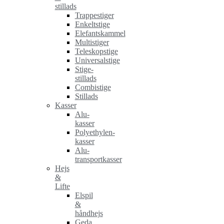
stillads
Trappestiger
Enkeltstige
Elefantskammel
Multistiger
Teleskopstige
Universalstige
Stige-
stillads
Combistige
Stillads
Kasser
Alu-
kasser
Polyethylen-
kasser
Alu-
transportkasser
Hejs
&
Lifte
Elspil
&
håndhejs
Geda