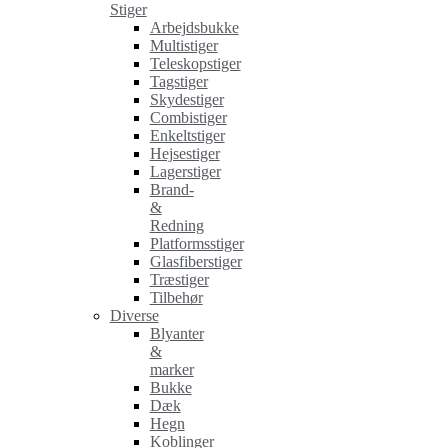
Stiger
Arbejdsbukke
Multistiger
Teleskopstiger
Tagstiger
Skydestiger
Combistiger
Enkeltstiger
Hejsestiger
Lagerstiger
Brand-
&
Redning
Platformsstiger
Glasfiberstiger
Træstiger
Tilbehør
Diverse
Blyanter
&
marker
Bukke
Dæk
Hegn
Koblinger