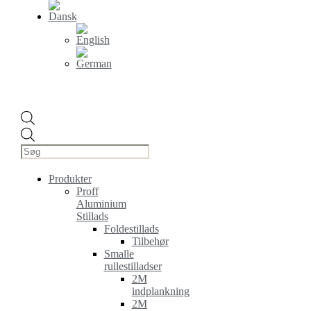
Products
search
Produkter
Proff
Aluminium
Stillads
Foldestillads
Tilbehør
Smalle
rullestilladser
2M
indplankning
2M