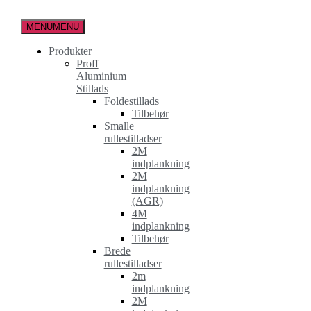
Spring
til
MENU
MENU
indholdet
Produkter
Proff
Aluminium
Stillads
Foldestillads
Tilbehør
Smalle
rullestilladser
2M
indplankning
2M
indplankning
(AGR)
4M
indplankning
Tilbehør
Brede
rullestilladser
2m
indplankning
2M