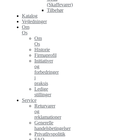
(Skaffevarer)
Tilbehør
Katalog
Vejledninger
Om
Os
Om
Os
Historie
Firmaprofil
Initiativer
og
forbedringer
i
praksis
Ledige
stillinger
Service
Returvarer
og
reklamationer
Generelle
handelsbetingelser
Privatlivspolitik
FAQ