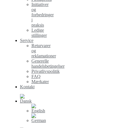
Initiativer
og
forbedringer
i
praksis
Ledige
stillinger
Service
Returvarer
og
reklamationer
Generelle
handelsbetingelser
Privatlivspolitik
FAQ
Mærkater
Kontakt