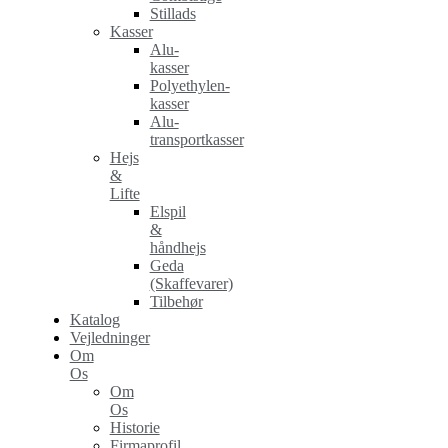
Stillads
Kasser
Alu-
kasser
Polyethylen-
kasser
Alu-
transportkasser
Hejs
&
Lifte
Elspil
&
håndhejs
Geda
(Skaffevarer)
Tilbehør
Katalog
Vejledninger
Om
Os
Om
Os
Historie
Firmaprofil