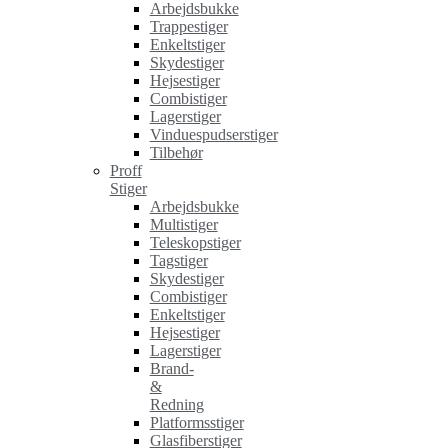
Arbejdsbukke
Trappestiger
Enkeltstiger
Skydestiger
Hejsestiger
Combistiger
Lagerstiger
Vinduespudserstiger
Tilbehør
Proff
Stiger
Arbejdsbukke
Multistiger
Teleskopstiger
Tagstiger
Skydestiger
Combistiger
Enkeltstiger
Hejsestiger
Lagerstiger
Brand-
&
Redning
Platformsstiger
Glasfiberstiger