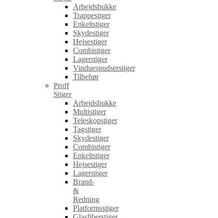
Arbejdsbukke
Trappestiger
Enkeltstiger
Skydestiger
Hejsestiger
Combistiger
Lagerstiger
Vinduespudserstiger
Tilbehør
Proff
Stiger
Arbejdsbukke
Multistiger
Teleskopstiger
Tagstiger
Skydestiger
Combistiger
Enkeltstiger
Hejsestiger
Lagerstiger
Brand-
&
Redning
Platformsstiger
Glasfiberstiger