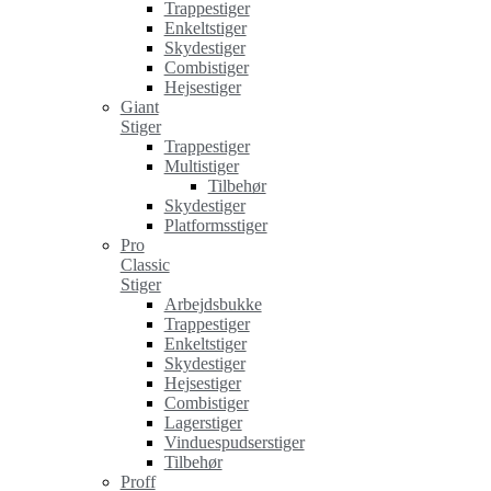
Trappestiger
Enkeltstiger
Skydestiger
Combistiger
Hejsestiger
Giant
Stiger
Trappestiger
Multistiger
Tilbehør
Skydestiger
Platformsstiger
Pro
Classic
Stiger
Arbejdsbukke
Trappestiger
Enkeltstiger
Skydestiger
Hejsestiger
Combistiger
Lagerstiger
Vinduespudserstiger
Tilbehør
Proff