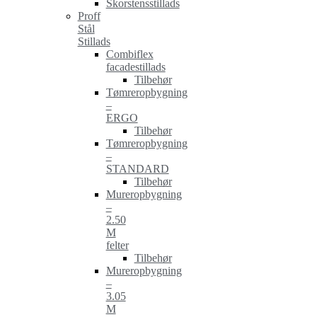
Skorstensstillads
Proff
Stål
Stillads
Combiflex
facadestillads
Tilbehør
Tømreropbygning
–
ERGO
Tilbehør
Tømreropbygning
–
STANDARD
Tilbehør
Mureropbygning
–
2.50
M
felter
Tilbehør
Mureropbygning
–
3.05
M