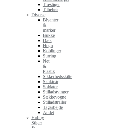
Træstiger
Tilbehør
Diverse
Blyanter
&
marker
Bukke
Dæk
Hegn
Koblinger
Surring
Net
&
Plastik
Sikkerhedsskilte
Skaktrør
Soldater
Stilladstvinger
Sækkevogne
Stilladstrailer
Tagarbejde
Andet
Hobby
Stiger
&