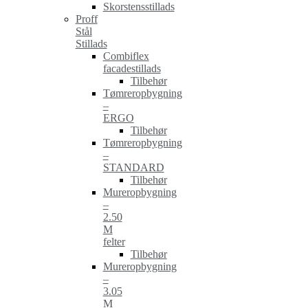
Skorstensstillads
Proff
Stål
Stillads
Combiflex
facadestillads
Tilbehør
Tømreropbygning
–
ERGO
Tilbehør
Tømreropbygning
–
STANDARD
Tilbehør
Mureropbygning
–
2.50
M
felter
Tilbehør
Mureropbygning
–
3.05
M