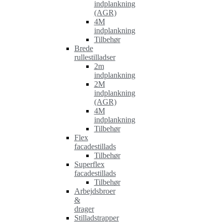
indplankning
(AGR)
4M
indplankning
Tilbehør
Brede
rullestilladser
2m
indplankning
2M
indplankning
(AGR)
4M
indplankning
Tilbehør
Flex
facadestillads
Tilbehør
Superflex
facadestillads
Tilbehør
Arbejdsbroer
&
drager
Stilladstrapper