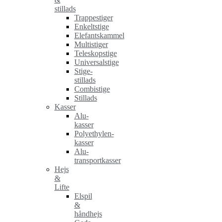
stillads
Trappestiger
Enkeltstige
Elefantskammel
Multistiger
Teleskopstige
Universalstige
Stige-
stillads
Combistige
Stillads
Kasser
Alu-
kasser
Polyethylen-
kasser
Alu-
transportkasser
Hejs
&
Lifte
Elspil
&
håndhejs