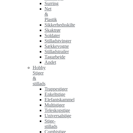
Surring
Net
&
Plastik
Sikkerhedsskilte
Skaktrør
Soldater
Stilladstvinger
Sækkevogne
Stilladstrailer
Tagarbejde
Andet
Hobby
Stiger
&
stillads
Trappestiger
Enkeltstige
Elefantskammel
Multistiger
Teleskopstige
Universalstige
Stige-
stillads
Combistige