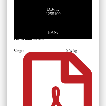
DB-nr:
1255100
EAN:
Ekstra information :
Vægt:
0,04 kg