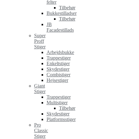
felter
Tilbehør
Bukkestilladser
Tilbehør
JB
Facadestillads
Super
Proff
Stiger
Arbejdsbukke
Trappestiger
Enkeltstiger
Skydestiger
Combistiger
Hejsestiger
Giant
Stiger
Trappestiger
Multistiger
Tilbehør
Skydestiger
Platformsstiger
Pro
Classic
Stiger