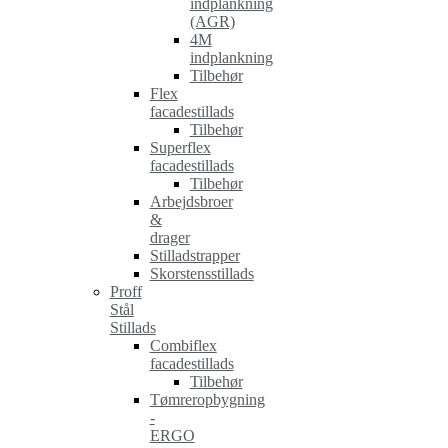
indplankning
(AGR)
4M
indplankning
Tilbehør
Flex
facadestillads
Tilbehør
Superflex
facadestillads
Tilbehør
Arbejdsbroer
&
drager
Stilladstrapper
Skorstensstillads
Proff
Stål
Stillads
Combiflex
facadestillads
Tilbehør
Tømreropbygning
-
ERGO