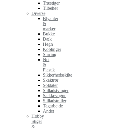
Træstiger
Tilbehør
Diverse
Blyanter
&
marker
Bukke
Dæk
Hegn
Koblinger
Surring
Net
&
Plastik
Sikkerhedsskilte
Skaktrør
Soldater
Stilladstvinger
Sækkevogne
Stilladstrailer
Tagarbejde
Andet
Hobby
Stiger
&