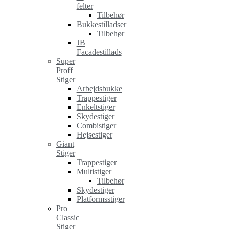
felter
Tilbehør
Bukkestilladser
Tilbehør
JB
Facadestillads
Super
Proff
Stiger
Arbejdsbukke
Trappestiger
Enkeltstiger
Skydestiger
Combistiger
Hejsestiger
Giant
Stiger
Trappestiger
Multistiger
Tilbehør
Skydestiger
Platformsstiger
Pro
Classic
Stiger