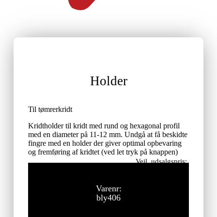
Holder
Til tømrerkridt
Kridtholder til kridt med rund og hexagonal profil
med en diameter på 11-12 mm. Undgå at få beskidte
fingre med en holder der giver optimal opbevaring
og fremføring af kridtet (ved let tryk på knappen)
Vejl. udsalgspris:
100,00
kr.
ekskl. moms
Varenr:
bly406