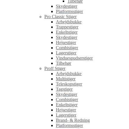
Tilbehør
Skydestiger
Platformsstiger
Pro Classic Stiger
Arbejdsbukke
Trappestiger
Enkeltstiger
Skydestiger
Hejsestiger
Combistiger
Lagerstiger
Vinduespudserstiger
Tilbehør
Proff Stiger
Arbejdsbukke
Multistiger
Teleskopstiger
Tagstiger
Skydestiger
Combistiger
Enkeltstiger
Hejsestiger
Lagerstiger
Brand- & Redning
Platformsstiger