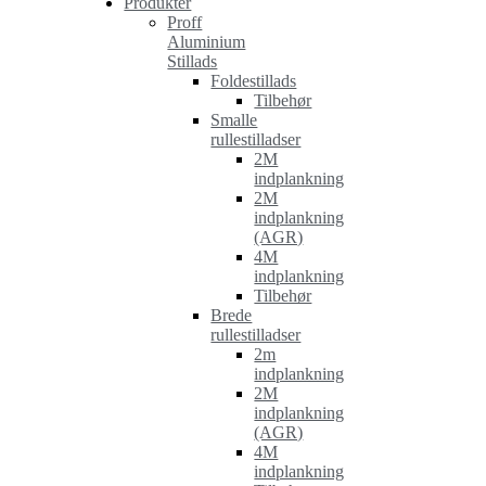
Produkter
Proff
Aluminium
Stillads
Foldestillads
Tilbehør
Smalle
rullestilladser
2M
indplankning
2M
indplankning
(AGR)
4M
indplankning
Tilbehør
Brede
rullestilladser
2m
indplankning
2M
indplankning
(AGR)
4M
indplankning