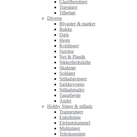
Glasfiberstiger
Træstiger
Tilbehør
Diverse
Blyanter & marker
Bukke
Dæk
Hegn
Koblinger
Surring
Net & Plastik
Sikkerhedsskilte
Skaktrør
Soldater
Stilladstvinger
Sækkevogne
Stilladstrailer
Tagarbejde
Andet
Hobby Stiger & stillads
Trappestiger
Enkeltstige
Elefantskammel
Multistiger
Teleskopstige