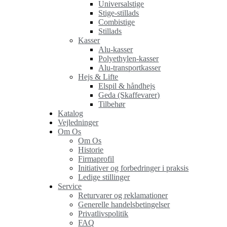
Universalstige
Stige-stillads
Combistige
Stillads
Kasser
Alu-kasser
Polyethylen-kasser
Alu-transportkasser
Hejs & Lifte
Elspil & håndhejs
Geda (Skaffevarer)
Tilbehør
Katalog
Vejledninger
Om Os
Om Os
Historie
Firmaprofil
Initiativer og forbedringer i praksis
Ledige stillinger
Service
Returvarer og reklamationer
Generelle handelsbetingelser
Privatlivspolitik
FAQ