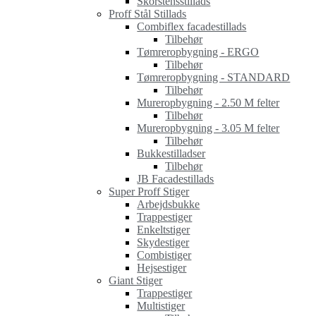
Skorstensstillads
Proff Stål Stillads
Combiflex facadestillads
Tilbehør
Tømreropbygning - ERGO
Tilbehør
Tømreropbygning - STANDARD
Tilbehør
Mureropbygning - 2.50 M felter
Tilbehør
Mureropbygning - 3.05 M felter
Tilbehør
Bukkestilladser
Tilbehør
JB Facadestillads
Super Proff Stiger
Arbejdsbukke
Trappestiger
Enkeltstiger
Skydestiger
Combistiger
Hejsestiger
Giant Stiger
Trappestiger
Multistiger