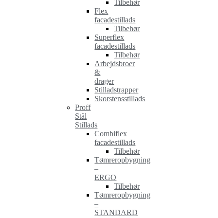
Tilbehør
Flex
facadestillads
Tilbehør
Superflex
facadestillads
Tilbehør
Arbejdsbroer
&
drager
Stilladstrapper
Skorstensstillads
Proff
Stål
Stillads
Combiflex
facadestillads
Tilbehør
Tømreropbygning
–
ERGO
Tilbehør
Tømreropbygning
–
STANDARD