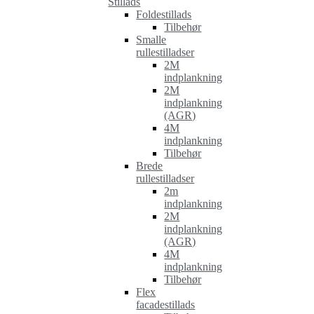
Stillads
Foldestillads
Tilbehør
Smalle
rullestilladser
2M
indplankning
2M
indplankning
(AGR)
4M
indplankning
Tilbehør
Brede
rullestilladser
2m
indplankning
2M
indplankning
(AGR)
4M
indplankning
Tilbehør
Flex
facadestillads