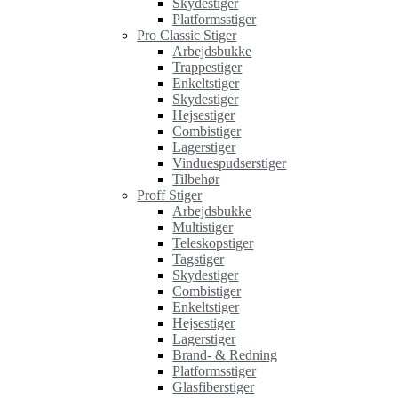
Skydestiger
Platformsstiger
Pro Classic Stiger
Arbejdsbukke
Trappestiger
Enkeltstiger
Skydestiger
Hejsestiger
Combistiger
Lagerstiger
Vinduespudserstiger
Tilbehør
Proff Stiger
Arbejdsbukke
Multistiger
Teleskopstiger
Tagstiger
Skydestiger
Combistiger
Enkeltstiger
Hejsestiger
Lagerstiger
Brand- & Redning
Platformsstiger
Glasfiberstiger