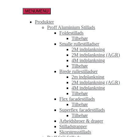
Spring
til
MENU
MENU
indholdet
Produkter
Proff Aluminium Stillads
Foldestillads
Tilbehør
Smalle rullestilladser
2M indplankning
2M indplankning (AGR)
4M indplankning
Tilbehør
Brede rullestilladser
2m indplankning
2M indplankning (AGR)
4M indplankning
Tilbehør
Flex facadestillads
Tilbehør
Superflex facadestillads
Tilbehør
Arbejdsbroer & drager
Stilladstrapper
Skorstensstillads