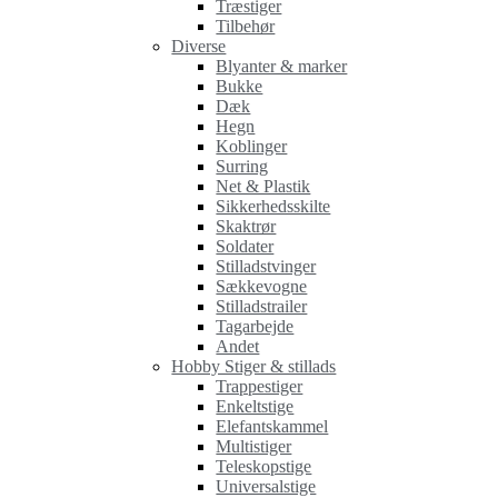
Træstiger
Tilbehør
Diverse
Blyanter & marker
Bukke
Dæk
Hegn
Koblinger
Surring
Net & Plastik
Sikkerhedsskilte
Skaktrør
Soldater
Stilladstvinger
Sækkevogne
Stilladstrailer
Tagarbejde
Andet
Hobby Stiger & stillads
Trappestiger
Enkeltstige
Elefantskammel
Multistiger
Teleskopstige
Universalstige