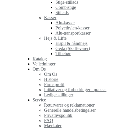
Stige-stillads
Combistige
Stillads
Kasser
Alu-kasser
Polyethylen-kasser
Alu-transportkasser
Hejs & Lifte
Elspil & håndhejs
Geda (Skaffevarer)
Tilbehør
Katalog
Vejledninger
Om Os
Om Os
Historie
Firmaprofil
Initiativer og forbedringer i praksis
Ledige stillinger
Service
Returvarer og reklamationer
Generelle handelsbetingelser
Privatlivspolitik
FAQ
Mærkater