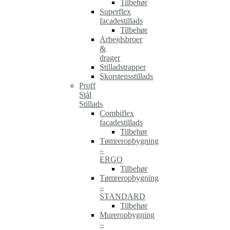
Tilbehør
Superflex
facadestillads
Tilbehør
Arbejdsbroer
&
drager
Stilladstrapper
Skorstensstillads
Proff
Stål
Stillads
Combiflex
facadestillads
Tilbehør
Tømreropbygning
–
ERGO
Tilbehør
Tømreropbygning
–
STANDARD
Tilbehør
Mureropbygning
–