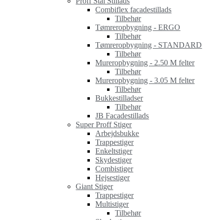
Proff Stål Stillads
Combiflex facadestillads
Tilbehør
Tømreropbygning - ERGO
Tilbehør
Tømreropbygning - STANDARD
Tilbehør
Mureropbygning - 2.50 M felter
Tilbehør
Mureropbygning - 3.05 M felter
Tilbehør
Bukkestilladser
Tilbehør
JB Facadestillads
Super Proff Stiger
Arbejdsbukke
Trappestiger
Enkeltstiger
Skydestiger
Combistiger
Hejsestiger
Giant Stiger
Trappestiger
Multistiger
Tilbehør