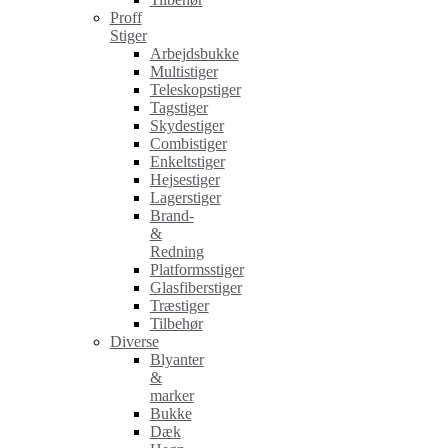
Proff
Stiger
Arbejdsbukke
Multistiger
Teleskopstiger
Tagstiger
Skydestiger
Combistiger
Enkeltstiger
Hejsestiger
Lagerstiger
Brand-
&
Redning
Platformsstiger
Glasfiberstiger
Træstiger
Tilbehør
Diverse
Blyanter
&
marker
Bukke
Dæk