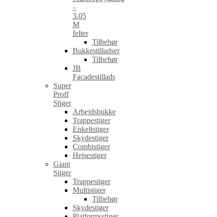
–
3.05
M
felter
Tilbehør
Bukkestilladser
Tilbehør
JB
Facadestillads
Super
Proff
Stiger
Arbejdsbukke
Trappestiger
Enkeltstiger
Skydestiger
Combistiger
Hejsestiger
Giant
Stiger
Trappestiger
Multistiger
Tilbehør
Skydestiger
Platformsstiger