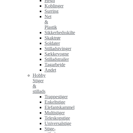
Hegn
Koblinger
Surring
Net
&
Plastik
Sikkerhedsskilte
Skaktrør
Soldater
Stilladstvinger
Sækkevogne
Stilladstrailer
Tagarbejde
Andet
Hobby
Stiger
&
stillads
Trappestiger
Enkeltstige
Elefantskammel
Multistiger
Teleskopstige
Universalstige
Stige-