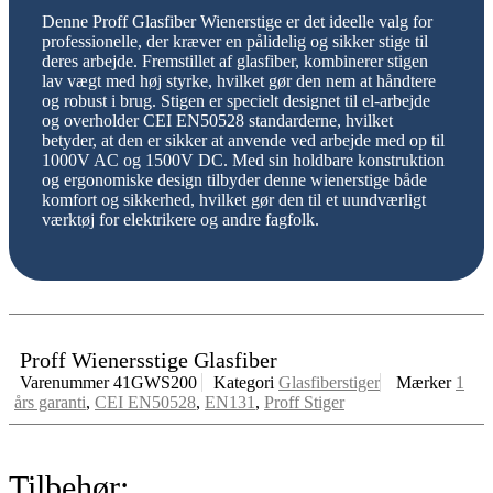
Denne Proff Glasfiber Wienerstige er det ideelle valg for
professionelle, der kræver en pålidelig og sikker stige til
deres arbejde. Fremstillet af glasfiber, kombinerer stigen
lav vægt med høj styrke, hvilket gør den nem at håndtere
og robust i brug. Stigen er specielt designet til el-arbejde
og overholder CEI EN50528 standarderne, hvilket
betyder, at den er sikker at anvende ved arbejde med op til
1000V AC og 1500V DC. Med sin holdbare konstruktion
og ergonomiske design tilbyder denne wienerstige både
komfort og sikkerhed, hvilket gør den til et uundværligt
værktøj for elektrikere og andre fagfolk.
Proff Wienersstige Glasfiber
Varenummer
41GWS200
Kategori
Glasfiberstiger
Mærker
1
års garanti
,
CEI EN50528
,
EN131
,
Proff Stiger
Tilbehør: