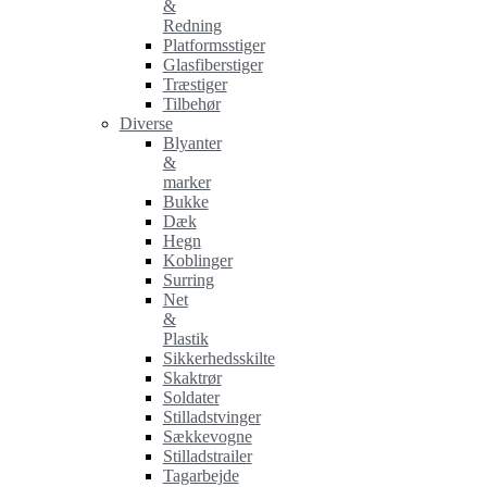
&
Redning
Platformsstiger
Glasfiberstiger
Træstiger
Tilbehør
Diverse
Blyanter
&
marker
Bukke
Dæk
Hegn
Koblinger
Surring
Net
&
Plastik
Sikkerhedsskilte
Skaktrør
Soldater
Stilladstvinger
Sækkevogne
Stilladstrailer
Tagarbejde