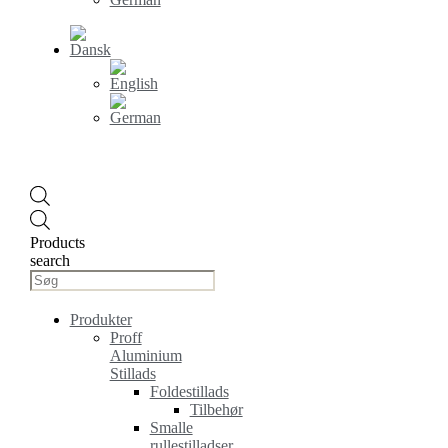
Products
search
Produkter
Proff
Aluminium
Stillads
Foldestillads
Tilbehør
Smalle
rullestilladser