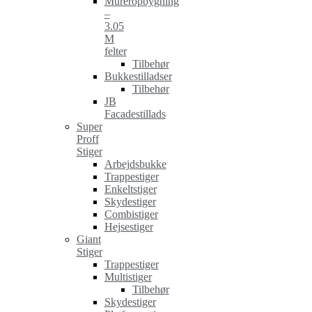
Mureropbygning
–
3.05
M
felter
Tilbehør
Bukkestilladser
Tilbehør
JB
Facadestillads
Super
Proff
Stiger
Arbejdsbukke
Trappestiger
Enkeltstiger
Skydestiger
Combistiger
Hejsestiger
Giant
Stiger
Trappestiger
Multistiger
Tilbehør
Skydestiger