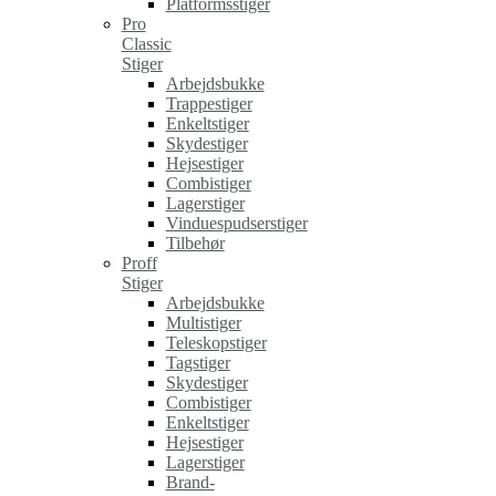
Platformsstiger
Pro
Classic
Stiger
Arbejdsbukke
Trappestiger
Enkeltstiger
Skydestiger
Hejsestiger
Combistiger
Lagerstiger
Vinduespudserstiger
Tilbehør
Proff
Stiger
Arbejdsbukke
Multistiger
Teleskopstiger
Tagstiger
Skydestiger
Combistiger
Enkeltstiger
Hejsestiger
Lagerstiger
Brand-