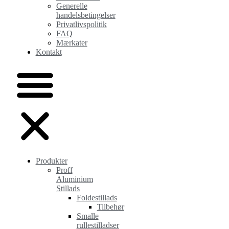
Generelle
handelsbetingelser
Privatlivspolitik
FAQ
Mærkater
Kontakt
Produkter
Proff
Aluminium
Stillads
Foldestillads
Tilbehør
Smalle
rullestilladser