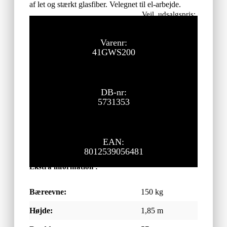
af let og stærkt glasfiber. Velegnet til el-arbejde.
Vejl. udsalgspris:
4.195,00
kr.
ekskl. moms
Varenr:
41GWS200
DB-nr:
5731353
EAN:
8012539056481
Ekstra information :
Bæreevne:
150 kg
Højde:
1,85 m