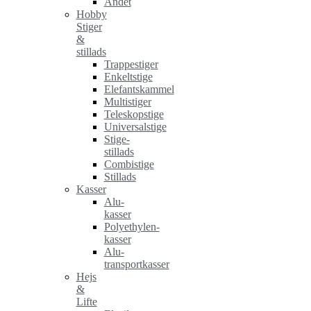
Andet
Hobby
Stiger
&
stillads
Trappestiger
Enkeltstige
Elefantskammel
Multistiger
Teleskopstige
Universalstige
Stige-
stillads
Combistige
Stillads
Kasser
Alu-
kasser
Polyethylen-
kasser
Alu-
transportkasser
Hejs
&
Lifte