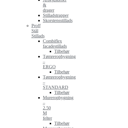
&
drager
Stilladstrapper
Skorstensstillads
Proff
Stål
Stillads
Combiflex
facadestillads
Tilbehør
Tømreropbygning
–
ERGO
Tilbehør
Tømreropbygning
–
STANDARD
Tilbehør
Mureropbygning
–
2.50
M
felter
Tilbehør