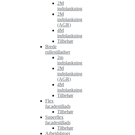
2M
indplankning
2M
indplankning
(AGR)
4M
indplankning
Tilbehør
Brede
rullestilladser
2m
indplankning
2M
indplankning
(AGR)
4M
indplankning
Tilbehør
Flex
facadestillads
Tilbehør
Superflex
facadestillads
Tilbehør
Arbejdsbroer