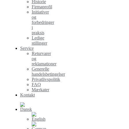
Historie
Firmaprofil
Initiativer
og
forbedringer
i
praksis
Ledige
stillinger
Service
Returvarer
og
reklamationer
Generelle
handelsbetingelser
Privatlivspolitik
FAQ
Mærkater
Kontakt