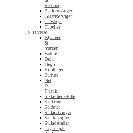
&
Redning
Platformsstiger
Glasfiberstiger
Træstiger
Tilbehør
Diverse
Blyanter
&
marker
Bukke
Dæk
Hegn
Koblinger
Surring
Net
&
Plastik
Sikkerhedsskilte
Skaktrør
Soldater
Stilladstvinger
Sækkevogne
Stilladstrailer
Tagarbejde