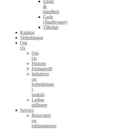
Elspil
&
håndhejs
Geda
(Skaffevarer)
Tilbehør
Katalog
Vejledninger
Om
Os
Om
Os
Historie
Firmaprofil
Initiativer
og
forbedringer
i
praksis
Ledige
stillinger
Service
Returvarer
og
reklamationer