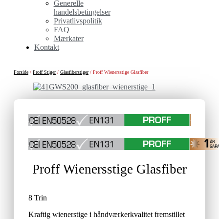
Generelle
handelsbetingelser
Privatlivspolitik
FAQ
Mærkater
Kontakt
Forside
/
Proff Stiger
/
Glasfiberstiger
/ Proff Wienersstige Glasfiber
Proff Wienersstige Glasfiber
8 Trin
Kraftig wienerstige i håndværkerkvalitet fremstillet