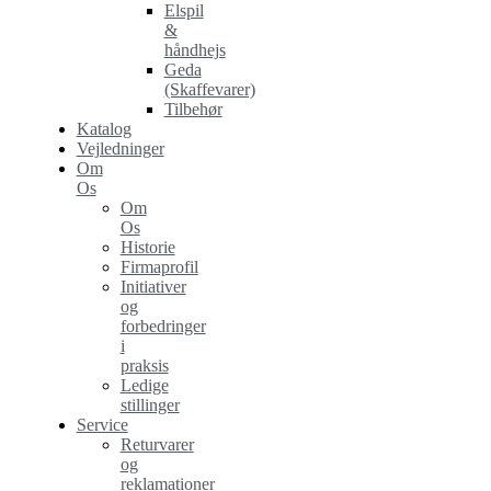
Elspil
&
håndhejs
Geda
(Skaffevarer)
Tilbehør
Katalog
Vejledninger
Om
Os
Om
Os
Historie
Firmaprofil
Initiativer
og
forbedringer
i
praksis
Ledige
stillinger
Service
Returvarer
og
reklamationer