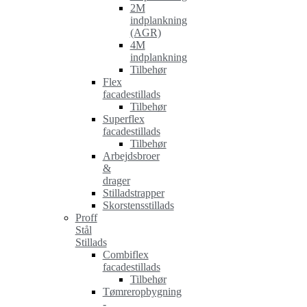
2M
indplankning
(AGR)
4M
indplankning
Tilbehør
Flex
facadestillads
Tilbehør
Superflex
facadestillads
Tilbehør
Arbejdsbroer
&
drager
Stilladstrapper
Skorstensstillads
Proff
Stål
Stillads
Combiflex
facadestillads
Tilbehør
Tømreropbygning
-