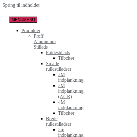
Spring til indholdet
MENU
MENU
Produkter
Proff
Aluminium
Stillads
Foldestillads
Tilbehør
Smalle
rullestilladser
2M
indplankning
2M
indplankning
(AGR)
4M
indplankning
Tilbehør
Brede
rullestilladser
2m
indplankning