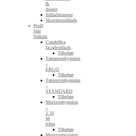
&
drager
Stilladstrapper
Skorstensstillads
Proff
Stål
Stillads
Combiflex
facadestillads
Tilbehør
Tømreropbygning
–
ERGO
Tilbehør
Tømreropbygning
–
STANDARD
Tilbehør
Mureropbygning
–
2.50
M
felter
Tilbehør
Mureropbygning