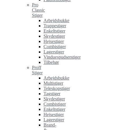
Pro
Classic
Stiger
Arbejdsbukke
Trappestiger
Enkeltstiger
Skydestiger
Hejsestiger
Combistiger
Lagerstiger
Vinduespudserstiger
Tilbehør
Proff
Stiger
Arbejdsbukke
Multistiger
Teleskopstiger
Tagstiger
Skydestiger
Combistiger
Enkeltstiger
Hejsestiger
Lagerstiger
Brand-