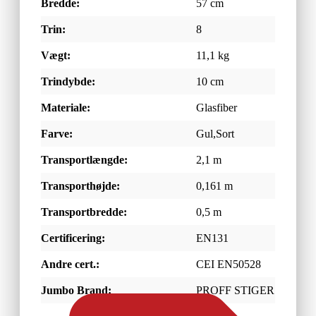
Bredde:
57 cm
Trin:
8
Vægt:
11,1 kg
Trindybde:
10 cm
Materiale:
Glasfiber
Farve:
Gul,Sort
Transportlængde:
2,1 m
Transporthøjde:
0,161 m
Transportbredde:
0,5 m
Certificering:
EN131
Andre cert.:
CEI EN50528
Jumbo Brand:
PROFF STIGER