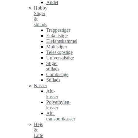
Andet
Hobby
Stiger
&
stillads
Trappestiger
Enkeltstige
Elefantskammel
Multistiger
Teleskopstige
Universalstige
Stige-
stillads
Combistige
Stillads
Kasser
Alu-
kasser
Polyethylen-
kasser
Alu-
transportkasser
Hejs
&
Lifte