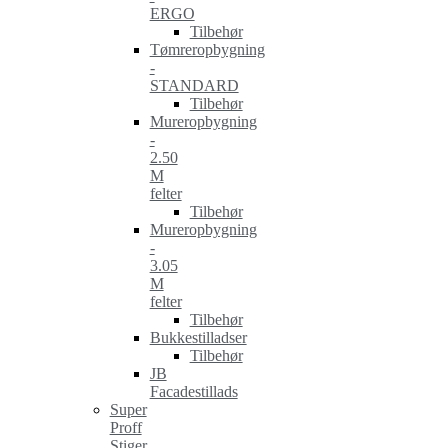
ERGO
Tilbehør
Tømreropbygning
-
STANDARD
Tilbehør
Mureropbygning
-
2.50
M
felter
Tilbehør
Mureropbygning
-
3.05
M
felter
Tilbehør
Bukkestilladser
Tilbehør
JB
Facadestillads
Super
Proff
Stiger