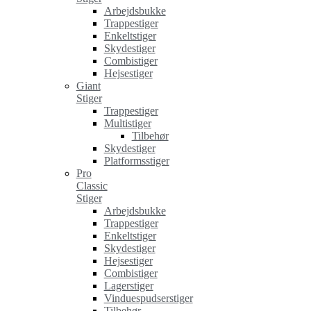
Arbejdsbukke
Trappestiger
Enkeltstiger
Skydestiger
Combistiger
Hejsestiger
Giant
Stiger
Trappestiger
Multistiger
Tilbehør
Skydestiger
Platformsstiger
Pro
Classic
Stiger
Arbejdsbukke
Trappestiger
Enkeltstiger
Skydestiger
Hejsestiger
Combistiger
Lagerstiger
Vinduespudserstiger
Tilbehør