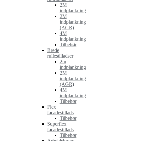
2M
indplankning
2M
indplankning
(AGR)
4M
indplankning
Tilbehør
Brede
rullestilladser
2m
indplankning
2M
indplankning
(AGR)
4M
indplankning
Tilbehør
Flex
facadestillads
Tilbehør
Superflex
facadestillads
Tilbehør
Arbejdsbroer