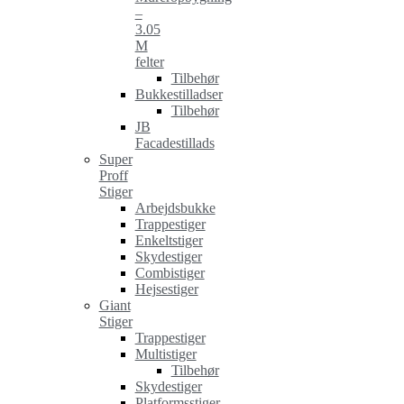
–
3.05
M
felter
Tilbehør
Bukkestilladser
Tilbehør
JB
Facadestillads
Super
Proff
Stiger
Arbejdsbukke
Trappestiger
Enkeltstiger
Skydestiger
Combistiger
Hejsestiger
Giant
Stiger
Trappestiger
Multistiger
Tilbehør
Skydestiger
Platformsstiger