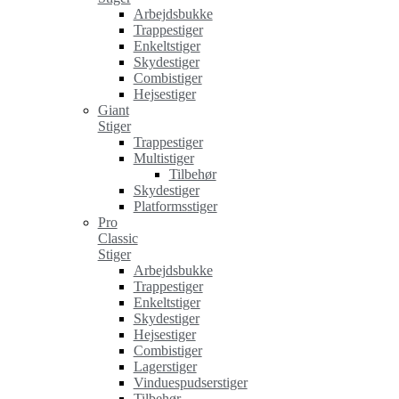
Arbejdsbukke
Trappestiger
Enkeltstiger
Skydestiger
Combistiger
Hejsestiger
Giant
Stiger
Trappestiger
Multistiger
Tilbehør
Skydestiger
Platformsstiger
Pro
Classic
Stiger
Arbejdsbukke
Trappestiger
Enkeltstiger
Skydestiger
Hejsestiger
Combistiger
Lagerstiger
Vinduespudserstiger
Tilbehør