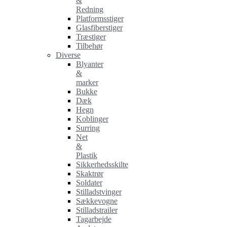
&
Redning
Platformsstiger
Glasfiberstiger
Træstiger
Tilbehør
Diverse
Blyanter
&
marker
Bukke
Dæk
Hegn
Koblinger
Surring
Net
&
Plastik
Sikkerhedsskilte
Skaktrør
Soldater
Stilladstvinger
Sækkevogne
Stilladstrailer
Tagarbejde