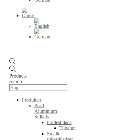
Products
search
Produkter
Proff
Aluminium
Stillads
Foldestillads
Tilbehør
Smalle
rullestilladser