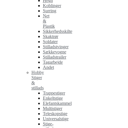
Hegn
Koblinger
Surring
Net
&
Plastik
Sikkerhedsskilte
Skaktrør
Soldater
Stilladstvinger
Sækkevogne
Stilladstrailer
Tagarbejde
Andet
Hobby
Stiger
&
stillads
Trappestiger
Enkeltstige
Elefantskammel
Multistiger
Teleskopstige
Universalstige
Stige-