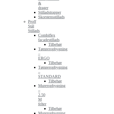
&
drager
Stilladstrapper
Skorstensstillads
Proff
Stål
Stillads
Combiflex
facadestillads
Tilbehør
Tømreropbygning
–
ERGO
Tilbehør
Tømreropbygning
–
STANDARD
Tilbehør
Mureropbygning
–
2.50
M
felter
Tilbehør
Mureropbygning