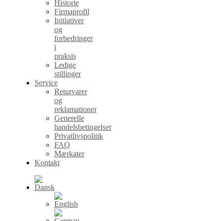
Historie
Firmaprofil
Initiativer
og
forbedringer
i
praksis
Ledige
stillinger
Service
Returvarer
og
reklamationer
Generelle
handelsbetingelser
Privatlivspolitik
FAQ
Mærkater
Kontakt