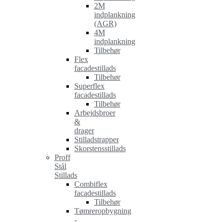
2M
indplankning
(AGR)
4M
indplankning
Tilbehør
Flex
facadestillads
Tilbehør
Superflex
facadestillads
Tilbehør
Arbejdsbroer
&
drager
Stilladstrapper
Skorstensstillads
Proff
Stål
Stillads
Combiflex
facadestillads
Tilbehør
Tømreropbygning
-