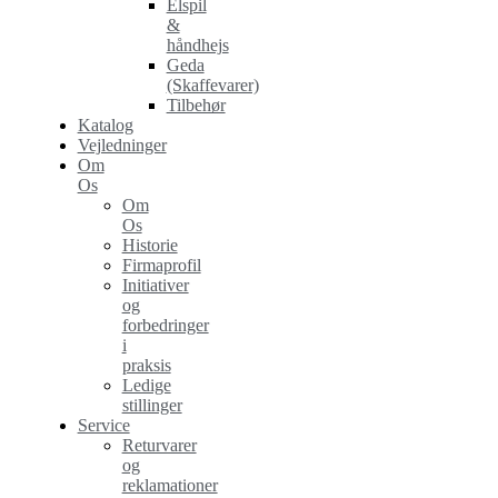
Elspil
&
håndhejs
Geda
(Skaffevarer)
Tilbehør
Katalog
Vejledninger
Om
Os
Om
Os
Historie
Firmaprofil
Initiativer
og
forbedringer
i
praksis
Ledige
stillinger
Service
Returvarer
og
reklamationer