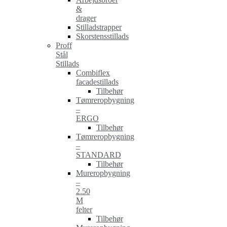
&
drager
Stilladstrapper
Skorstensstillads
Proff
Stål
Stillads
Combiflex
facadestillads
Tilbehør
Tømreropbygning
–
ERGO
Tilbehør
Tømreropbygning
–
STANDARD
Tilbehør
Mureropbygning
–
2.50
M
felter
Tilbehør