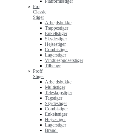
Platformsstiger
Pro
Classic
Stiger
Arbejdsbukke
Trappestiger
Enkeltstiger
Skydestiger
Hejsestiger
Combistiger
Lagerstiger
Vinduespudserstiger
Tilbehør
Proff
Stiger
Arbejdsbukke
Multistiger
Teleskopstiger
Tagstiger
Skydestiger
Combistiger
Enkeltstiger
Hejsestiger
Lagerstiger
Brand-