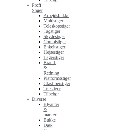
Proff
Stiger
Arbejdsbukke
Multistiger
Teleskopstiger
Tagstiger
Skydestiger
Combistiger
Enkeltstiger
Hejsestiger
Lagerstiger
Brand-
&
Redning
Platformsstiger
Glasfiberstiger
Træstiger
Tilbehør
Diverse
Blyanter
&
marker
Bukke
Dæk