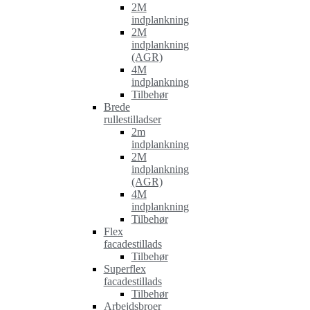
2M
indplankning
2M
indplankning
(AGR)
4M
indplankning
Tilbehør
Brede
rullestilladser
2m
indplankning
2M
indplankning
(AGR)
4M
indplankning
Tilbehør
Flex
facadestillads
Tilbehør
Superflex
facadestillads
Tilbehør
Arbejdsbroer