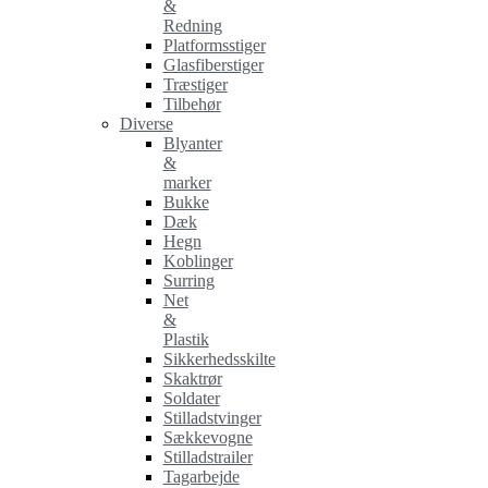
&
Redning
Platformsstiger
Glasfiberstiger
Træstiger
Tilbehør
Diverse
Blyanter
&
marker
Bukke
Dæk
Hegn
Koblinger
Surring
Net
&
Plastik
Sikkerhedsskilte
Skaktrør
Soldater
Stilladstvinger
Sækkevogne
Stilladstrailer
Tagarbejde