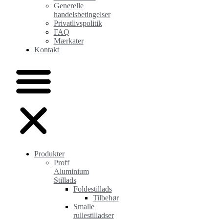
Generelle
handelsbetingelser
Privatlivspolitik
FAQ
Mærkater
Kontakt
Produkter
Proff
Aluminium
Stillads
Foldestillads
Tilbehør
Smalle
rullestilladser