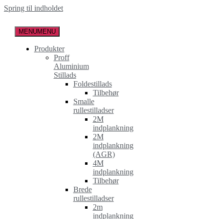
Spring til indholdet
MENU
MENU
Produkter
Proff
Aluminium
Stillads
Foldestillads
Tilbehør
Smalle
rullestilladser
2M
indplankning
2M
indplankning
(AGR)
4M
indplankning
Tilbehør
Brede
rullestilladser
2m
indplankning