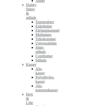
Andet
Hobby
Stiger
&
stillads
Trappestiger
Enkeltstige
Elefantskammel
Multistiger
Teleskopstige
Universalstige
Stige-
stillads
Combistige
Stillads
Kasser
Alu-
kasser
Polyethylen-
kasser
Alu-
transportkasser
Hejs
&
Lifte