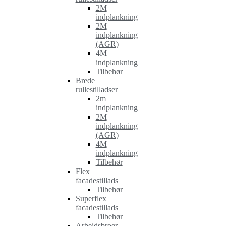
2M
indplankning
2M
indplankning
(AGR)
4M
indplankning
Tilbehør
Brede
rullestilladser
2m
indplankning
2M
indplankning
(AGR)
4M
indplankning
Tilbehør
Flex
facadestillads
Tilbehør
Superflex
facadestillads
Tilbehør
Arbejdsbroer