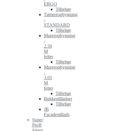
ERGO
Tilbehør
Tømreropbygning
-
STANDARD
Tilbehør
Mureropbygning
-
2.50
M
felter
Tilbehør
Mureropbygning
-
3.05
M
felter
Tilbehør
Bukkestilladser
Tilbehør
JB
Facadestillads
Super
Proff
Stiger