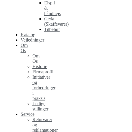
Elspil
&
håndhejs
Geda
(Skaffevarer)
Tilbehør
Katalog
Vejledninger
Om
Os
Om
Os
Historie
Firmaprofil
Initiativer
og
forbedringer
i
praksis
Ledige
stillinger
Service
Returvarer
og
reklamationer