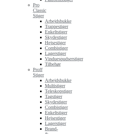
Pro
Classic
Stiger
Arbejdsbukke
Trappestiger
Enkeltstiger
Skydestiger
Hejsestiger
Combistiger
Lagerstiger
Vinduespudserstiger
Tilbehør
Proff
Stiger
Arbejdsbukke
Multistiger
Teleskopstiger
Tagstiger
Skydestiger
Combistiger
Enkeltstiger
Hejsestiger
Lagerstiger
Brand-