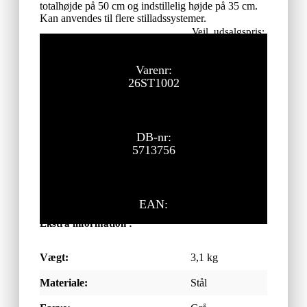
totalhøjde på 50 cm og indstillelig højde på 35 cm.
Kan anvendes til flere stilladssystemer.
Vejl. udsalgspris:
225,00
kr.
ekskl. moms
Varenr:
26ST1002
DB-nr:
5713756
EAN:
Ekstra information :
Vægt:
3,1 kg
Materiale:
Stål