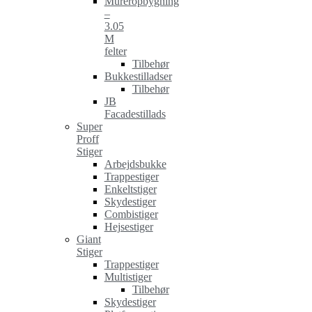
Mureropbygning
–
3.05
M
felter
Tilbehør
Bukkestilladser
Tilbehør
JB
Facadestillads
Super
Proff
Stiger
Arbejdsbukke
Trappestiger
Enkeltstiger
Skydestiger
Combistiger
Hejsestiger
Giant
Stiger
Trappestiger
Multistiger
Tilbehør
Skydestiger