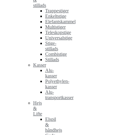
stillads
Trappestiger
Enkeltstige
Elefantskammel
Multistiger
Teleskopstige
Universalstige
Stige-
stillads
Combistige
Stillads
Kasser
Alu-
kasser
Polyethylen-
kasser
Alu-
transportkasser
Hejs
&
Lifte
Elspil
&
håndhejs