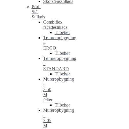
Skorstensstillads
Proff
Stål
Stillads
Combiflex
facadestillads
Tilbehør
Tømreropbygning
–
ERGO
Tilbehør
Tømreropbygning
–
STANDARD
Tilbehør
Mureropbygning
–
2.50
M
felter
Tilbehør
Mureropbygning
–
3.05
M