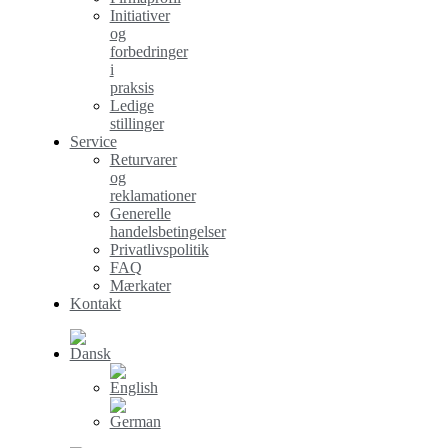
Initiativer
og
forbedringer
i
praksis
Ledige
stillinger
Service
Returvarer
og
reklamationer
Generelle
handelsbetingelser
Privatlivspolitik
FAQ
Mærkater
Kontakt