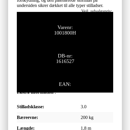
forskydning, og den patenterede stormlås på
undersiden sikrer dækket til alle typer stilladser.
Vejl. udsalgspris:
1.375,00
kr.
ekskl. moms
Varenr:
1001800H
DB-nr:
1616527
EAN:
Ekstra information :
Stilladsklasse:
3.0
Bæreevne:
200 kg
Længde:
1,8 m