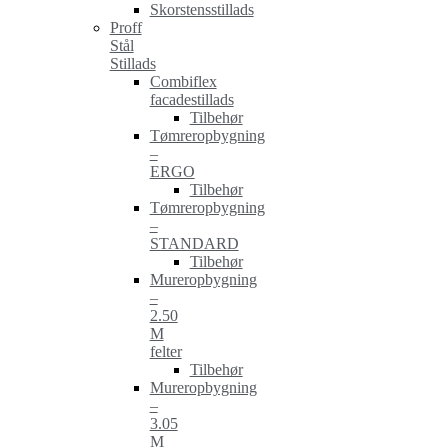
Skorstensstillads
Proff
Stål
Stillads
Combiflex
facadestillads
Tilbehør
Tømreropbygning
–
ERGO
Tilbehør
Tømreropbygning
–
STANDARD
Tilbehør
Mureropbygning
–
2.50
M
felter
Tilbehør
Mureropbygning
–
3.05
M