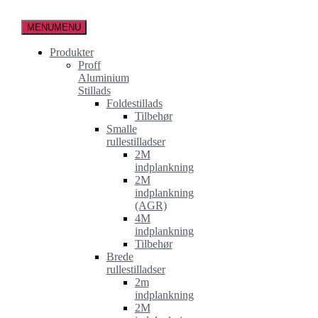
Spring
til
MENU
MENU
indholdet
Produkter
Proff
Aluminium
Stillads
Foldestillads
Tilbehør
Smalle
rullestilladser
2M
indplankning
2M
indplankning
(AGR)
4M
indplankning
Tilbehør
Brede
rullestilladser
2m
indplankning
2M