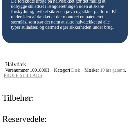
De forskudte kroge på halvdækket gør det muligt at
udbygge stilladset i længderetningen uden at skabe
forskydning, hvilket sikrer en jævn og sikker platform. På
undersiden af dækket er der monteret en patenteret
stormlås, som gør det nemt at sikre halvdækket på alle
typer stilladser, og dermed øger sikkerheden under brug.
Halvdæk
Varenummer
1001800H
Kategori
Dæk
Mærker
10 års garanti
,
PROFF-STILLADS
Tilbehør:
Reservedele: