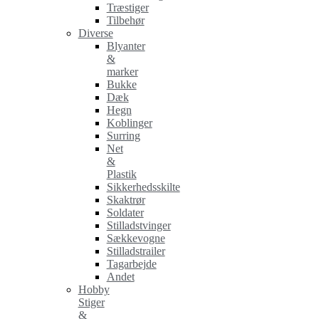
Træstiger
Tilbehør
Diverse
Blyanter
&
marker
Bukke
Dæk
Hegn
Koblinger
Surring
Net
&
Plastik
Sikkerhedsskilte
Skaktrør
Soldater
Stilladstvinger
Sækkevogne
Stilladstrailer
Tagarbejde
Andet
Hobby
Stiger
&