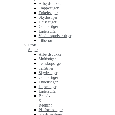
Arbejdsbukke
Trappestiger
Enkeltstiger
Skydestiger
Hejsestiger
Combistiger
Lagerstiger
Vinduespudserstiger
Tilbehør
Proff
Stiger
Arbejdsbukke
Multistiger
Teleskopstiger
Tagstiger
Skydestiger
Combistiger
Enkeltstiger
Hejsestiger
Lagerstiger
Brand-
&
Redning
Platformsstiger
Glasfiberstiger