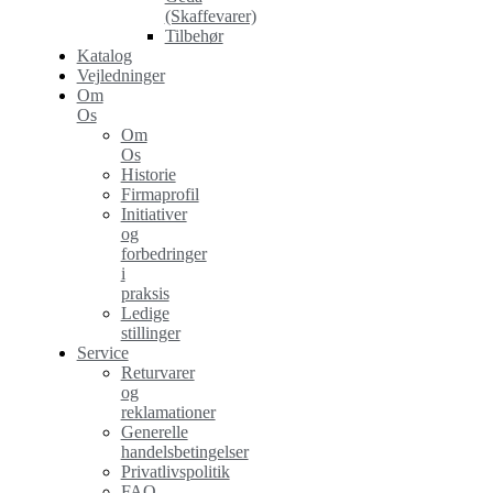
(Skaffevarer)
Tilbehør
Katalog
Vejledninger
Om
Os
Om
Os
Historie
Firmaprofil
Initiativer
og
forbedringer
i
praksis
Ledige
stillinger
Service
Returvarer
og
reklamationer
Generelle
handelsbetingelser
Privatlivspolitik
FAQ