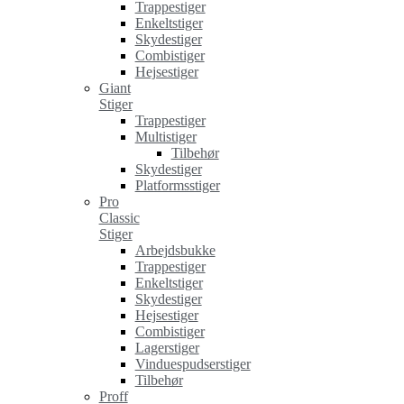
Trappestiger
Enkeltstiger
Skydestiger
Combistiger
Hejsestiger
Giant
Stiger
Trappestiger
Multistiger
Tilbehør
Skydestiger
Platformsstiger
Pro
Classic
Stiger
Arbejdsbukke
Trappestiger
Enkeltstiger
Skydestiger
Hejsestiger
Combistiger
Lagerstiger
Vinduespudserstiger
Tilbehør
Proff