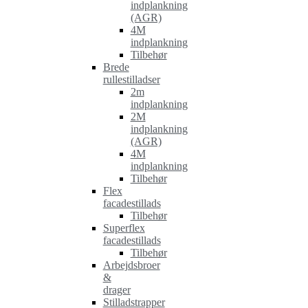
indplankning
(AGR)
4M
indplankning
Tilbehør
Brede
rullestilladser
2m
indplankning
2M
indplankning
(AGR)
4M
indplankning
Tilbehør
Flex
facadestillads
Tilbehør
Superflex
facadestillads
Tilbehør
Arbejdsbroer
&
drager
Stilladstrapper