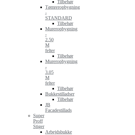
Tilbehør
Tømreropbygning
-
STANDARD
Tilbehør
Mureropbygning
-
2.50
M
felter
Tilbehør
Mureropbygning
-
3.05
M
felter
Tilbehør
Bukkestilladser
Tilbehør
JB
Facadestillads
Super
Proff
Stiger
Arbejdsbukke