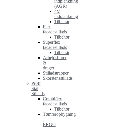
indplankning
(AGR)
4M
indplankning
Tilbehør
Flex
facadestillads
Tilbehør
Superflex
facadestillads
Tilbehør
Arbejdsbroer
&
drager
Stilladstrapper
Skorstensstillads
Proff
Stål
Stillads
Combiflex
facadestillads
Tilbehør
Tømreropbygning
-
ERGO