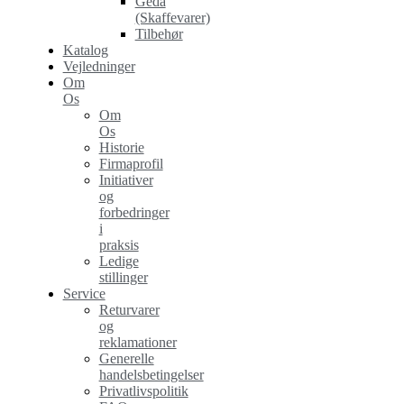
Geda
(Skaffevarer)
Tilbehør
Katalog
Vejledninger
Om
Os
Om
Os
Historie
Firmaprofil
Initiativer
og
forbedringer
i
praksis
Ledige
stillinger
Service
Returvarer
og
reklamationer
Generelle
handelsbetingelser
Privatlivspolitik