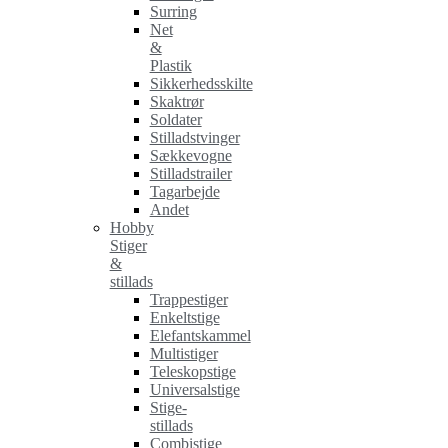
Surring
Net
&
Plastik
Sikkerhedsskilte
Skaktrør
Soldater
Stilladstvinger
Sækkevogne
Stilladstrailer
Tagarbejde
Andet
Hobby
Stiger
&
stillads
Trappestiger
Enkeltstige
Elefantskammel
Multistiger
Teleskopstige
Universalstige
Stige-
stillads
Combistige