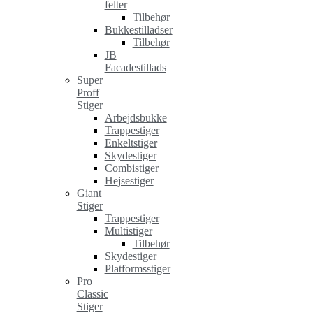
felter
Tilbehør
Bukkestilladser
Tilbehør
JB
Facadestillads
Super
Proff
Stiger
Arbejdsbukke
Trappestiger
Enkeltstiger
Skydestiger
Combistiger
Hejsestiger
Giant
Stiger
Trappestiger
Multistiger
Tilbehør
Skydestiger
Platformsstiger
Pro
Classic
Stiger