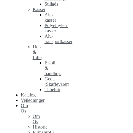
Stillads
Kasser
Alu-
kasser
Polyethylen-
kasser
Alu-
transportkasser
Hejs
&
Lifte
Elspil
&
håndhejs
Geda
(Skaffevarer)
Tilbehør
Katalog
Vejledninger
Om
Os
Om
Os
Historie
Firmaprofil