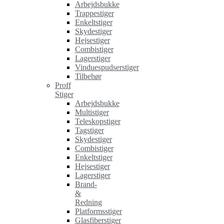
Arbejdsbukke
Trappestiger
Enkeltstiger
Skydestiger
Hejsestiger
Combistiger
Lagerstiger
Vinduespudserstiger
Tilbehør
Proff
Stiger
Arbejdsbukke
Multistiger
Teleskopstiger
Tagstiger
Skydestiger
Combistiger
Enkeltstiger
Hejsestiger
Lagerstiger
Brand-
&
Redning
Platformsstiger
Glasfiberstiger