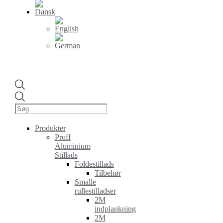
Products
search
Produkter
Proff
Aluminium
Stillads
Foldestillads
Tilbehør
Smalle
rullestilladser
2M
indplankning
2M