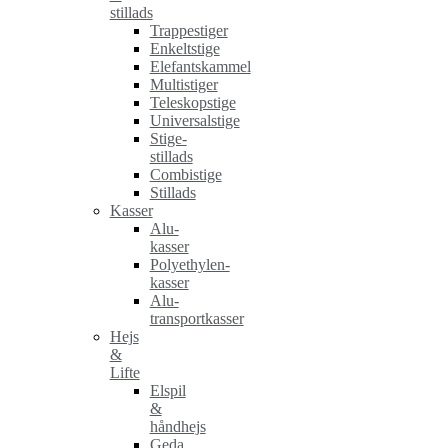
stillads
Trappestiger
Enkeltstige
Elefantskammel
Multistiger
Teleskopstige
Universalstige
Stige-
stillads
Combistige
Stillads
Kasser
Alu-
kasser
Polyethylen-
kasser
Alu-
transportkasser
Hejs
&
Lifte
Elspil
&
håndhejs
Geda