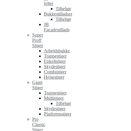
felter
Tilbehør
Bukkestilladser
Tilbehør
JB
Facadestillads
Super
Proff
Stiger
Arbejdsbukke
Trappestiger
Enkeltstiger
Skydestiger
Combistiger
Hejsestiger
Giant
Stiger
Trappestiger
Multistiger
Tilbehør
Skydestiger
Platformsstiger
Pro
Classic
Stiger