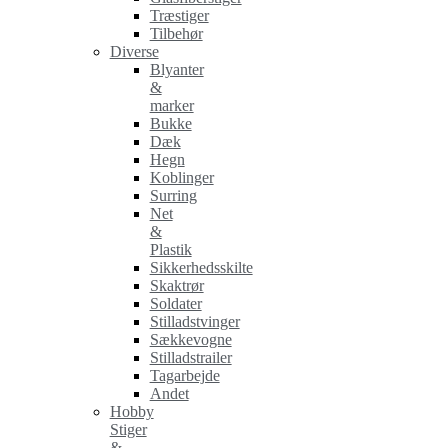
Træstiger
Tilbehør
Diverse
Blyanter
&
marker
Bukke
Dæk
Hegn
Koblinger
Surring
Net
&
Plastik
Sikkerhedsskilte
Skaktrør
Soldater
Stilladstvinger
Sækkevogne
Stilladstrailer
Tagarbejde
Andet
Hobby
Stiger
&