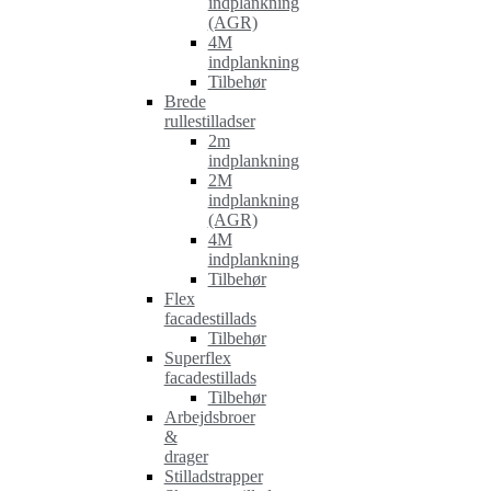
indplankning
(AGR)
4M
indplankning
Tilbehør
Brede
rullestilladser
2m
indplankning
2M
indplankning
(AGR)
4M
indplankning
Tilbehør
Flex
facadestillads
Tilbehør
Superflex
facadestillads
Tilbehør
Arbejdsbroer
&
drager
Stilladstrapper