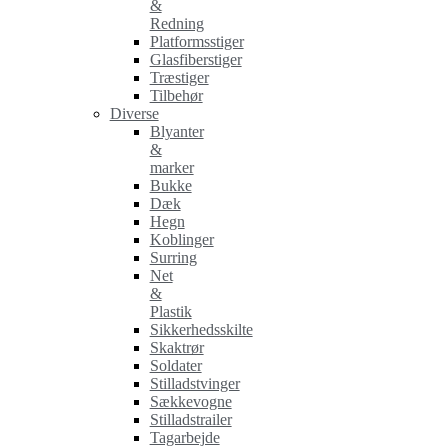
&
Redning
Platformsstiger
Glasfiberstiger
Træstiger
Tilbehør
Diverse
Blyanter
&
marker
Bukke
Dæk
Hegn
Koblinger
Surring
Net
&
Plastik
Sikkerhedsskilte
Skaktrør
Soldater
Stilladstvinger
Sækkevogne
Stilladstrailer
Tagarbejde