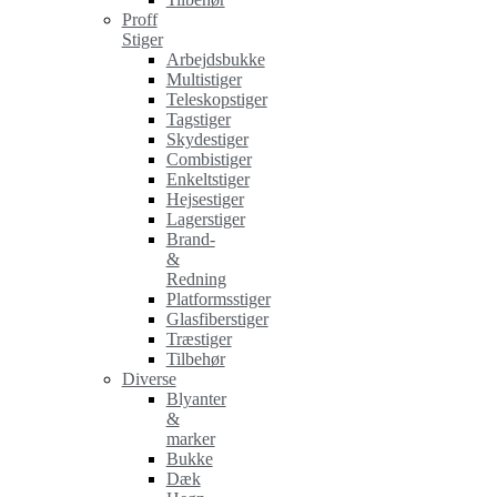
Proff
Stiger
Arbejdsbukke
Multistiger
Teleskopstiger
Tagstiger
Skydestiger
Combistiger
Enkeltstiger
Hejsestiger
Lagerstiger
Brand-
&
Redning
Platformsstiger
Glasfiberstiger
Træstiger
Tilbehør
Diverse
Blyanter
&
marker
Bukke
Dæk