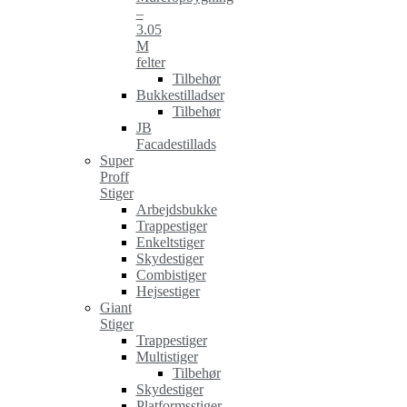
–
3.05
M
felter
Tilbehør
Bukkestilladser
Tilbehør
JB
Facadestillads
Super
Proff
Stiger
Arbejdsbukke
Trappestiger
Enkeltstiger
Skydestiger
Combistiger
Hejsestiger
Giant
Stiger
Trappestiger
Multistiger
Tilbehør
Skydestiger
Platformsstiger