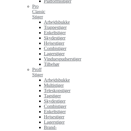
Platformsstiger
Pro
Classic
Stiger
Arbejdsbukke
Trappestiger
Enkeltstiger
Skydestiger
Hejsestiger
Combistiger
Lagerstiger
Vinduespudserstiger
Tilbehør
Proff
Stiger
Arbejdsbukke
Multistiger
Teleskopstiger
Tagstiger
Skydestiger
Combistiger
Enkeltstiger
Hejsestiger
Lagerstiger
Brand-