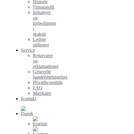
Historie
Firmaprofil
Initiativer
og
forbedringer
i
praksis
Ledige
stillinger
Service
Returvarer
og
reklamationer
Generelle
handelsbetingelser
Privatlivspolitik
FAQ
Mærkater
Kontakt