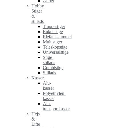
Andet
Hobby
Stiger
&
stillads
Trappestiger
Enkeltstige
Elefantskammel
Multistiger
Teleskopstige
Universalstige
Stige-
stillads
Combistige
Stillads
Kasser
Alu-
kasser
Polyethylen-
kasser
Alu-
transportkasser
Hejs
&
Lifte