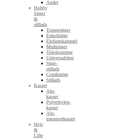
Andet
Hobby
Stiger
&
stillads
Trappestiger
Enkeltstige
Elefantskammel
Multistiger
Teleskopstige
Universalstige
Stige-
stillads
Combistige
Stillads
Kasser
Alu-
kasser
Polyethylen-
kasser
Alu-
transportkasser
Hejs
&
Lifte