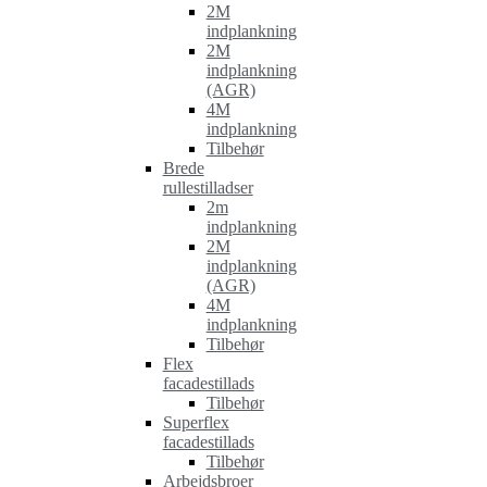
2M
indplankning
2M
indplankning
(AGR)
4M
indplankning
Tilbehør
Brede
rullestilladser
2m
indplankning
2M
indplankning
(AGR)
4M
indplankning
Tilbehør
Flex
facadestillads
Tilbehør
Superflex
facadestillads
Tilbehør
Arbejdsbroer