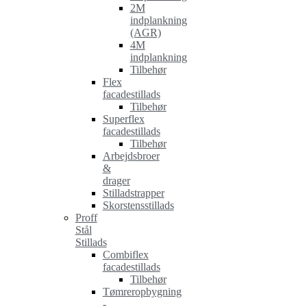
2M
indplankning
(AGR)
4M
indplankning
Tilbehør
Flex
facadestillads
Tilbehør
Superflex
facadestillads
Tilbehør
Arbejdsbroer
&
drager
Stilladstrapper
Skorstensstillads
Proff
Stål
Stillads
Combiflex
facadestillads
Tilbehør
Tømreropbygning
-