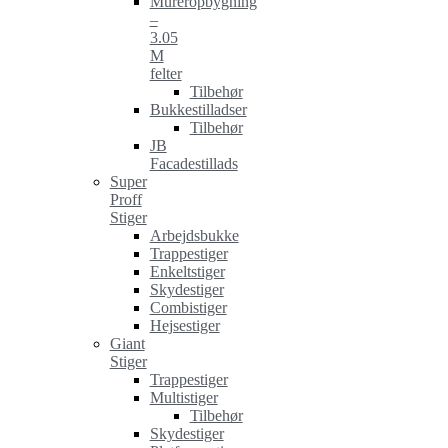
Mureropbygning
–
3.05
M
felter
Tilbehør
Bukkestilladser
Tilbehør
JB
Facadestillads
Super
Proff
Stiger
Arbejdsbukke
Trappestiger
Enkeltstiger
Skydestiger
Combistiger
Hejsestiger
Giant
Stiger
Trappestiger
Multistiger
Tilbehør
Skydestiger