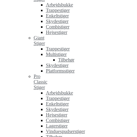
Arbejdsbukke
Trappestiger
Enkeltstiger
Skydestiger
Combistiger
Hejsestiger
Giant
Stiger
Trappestiger
Multistiger
Tilbehør
Skydestiger
Platformsstiger
Pro
Classic
Stiger
Arbejdsbukke
Trappestiger
Enkeltstiger
Skydestiger
Hejsestiger
Combistiger
Lagerstiger
Vinduespudserstiger
Tilbehør