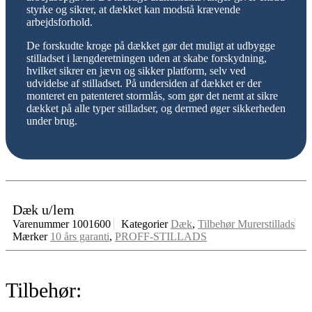
styrke og sikrer, at dækket kan modstå krævende
arbejdsforhold.
De forskudte kroge på dækket gør det muligt at udbygge
stilladset i længderetningen uden at skabe forskydning,
hvilket sikrer en jævn og sikker platform, selv ved
udvidelse af stilladset. På undersiden af dækket er der
monteret en patenteret stormlås, som gør det nemt at sikre
dækket på alle typer stilladser, og dermed øger sikkerheden
under brug.
Dæk u/lem
Varenummer
1001600
Kategorier
Dæk
,
Tilbehør Murerstillads
Mærker
10 års garanti
,
PROFF-STILLADS
Tilbehør: