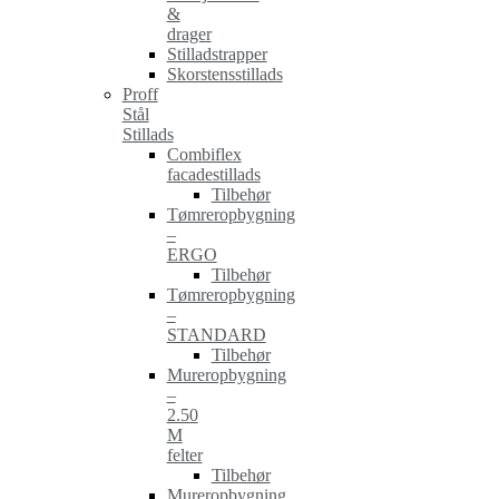
&
drager
Stilladstrapper
Skorstensstillads
Proff
Stål
Stillads
Combiflex
facadestillads
Tilbehør
Tømreropbygning
–
ERGO
Tilbehør
Tømreropbygning
–
STANDARD
Tilbehør
Mureropbygning
–
2.50
M
felter
Tilbehør
Mureropbygning