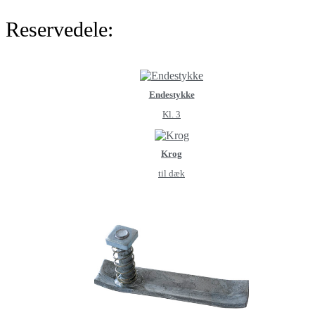
Reservedele:
Endestykke
Kl. 3
Krog
til dæk