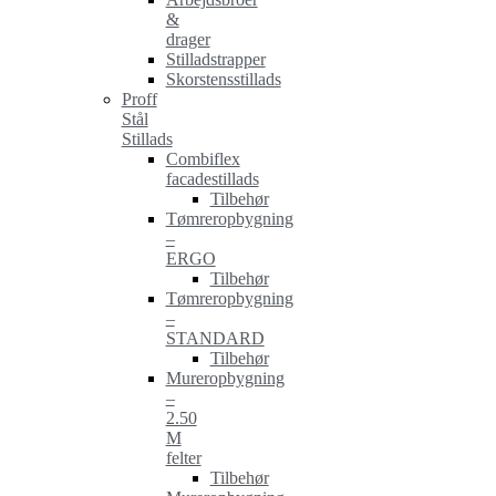
&
drager
Stilladstrapper
Skorstensstillads
Proff
Stål
Stillads
Combiflex
facadestillads
Tilbehør
Tømreropbygning
–
ERGO
Tilbehør
Tømreropbygning
–
STANDARD
Tilbehør
Mureropbygning
–
2.50
M
felter
Tilbehør