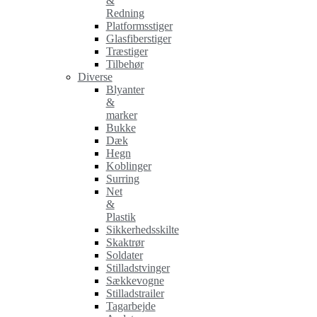
&
Redning
Platformsstiger
Glasfiberstiger
Træstiger
Tilbehør
Diverse
Blyanter
&
marker
Bukke
Dæk
Hegn
Koblinger
Surring
Net
&
Plastik
Sikkerhedsskilte
Skaktrør
Soldater
Stilladstvinger
Sækkevogne
Stilladstrailer
Tagarbejde