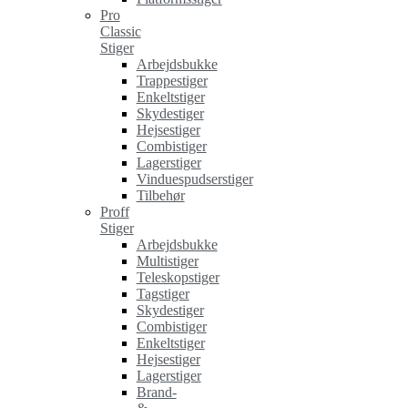
Pro
Classic
Stiger
Arbejdsbukke
Trappestiger
Enkeltstiger
Skydestiger
Hejsestiger
Combistiger
Lagerstiger
Vinduespudserstiger
Tilbehør
Proff
Stiger
Arbejdsbukke
Multistiger
Teleskopstiger
Tagstiger
Skydestiger
Combistiger
Enkeltstiger
Hejsestiger
Lagerstiger
Brand-