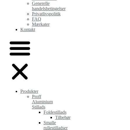
Generelle
handelsbetingelser
Privatlivspolitik
FAQ
Mærkater
Kontakt
Produkter
Proff
Aluminium
Stillads
Foldestillads
Tilbehør
Smalle
rullestilladser