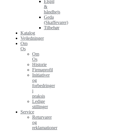
Elspil
&
håndhejs
Geda
(Skaffevarer)
Tilbehør
Katalog
Vejledninger
Om
Os
Om
Os
Historie
Firmaprofil
Initiativer
og
forbedringer
i
praksis
Ledige
stillinger
Service
Returvarer
og
reklamationer