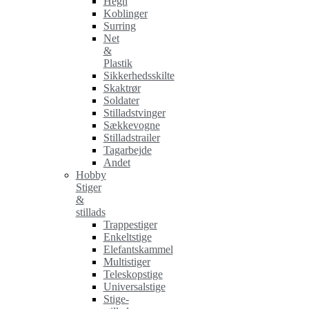
Hegn
Koblinger
Surring
Net
&
Plastik
Sikkerhedsskilte
Skaktrør
Soldater
Stilladstvinger
Sækkevogne
Stilladstrailer
Tagarbejde
Andet
Hobby
Stiger
&
stillads
Trappestiger
Enkeltstige
Elefantskammel
Multistiger
Teleskopstige
Universalstige
Stige-