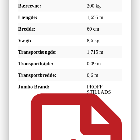
Bæreevne:
200 kg
Længde:
1,655 m
Bredde:
60 cm
Vægt:
8,6 kg
Transportlængde:
1,715 m
Transporthøjde:
0,09 m
Transportbredde:
0,6 m
Jumbo Brand:
PROFF
STILLADS