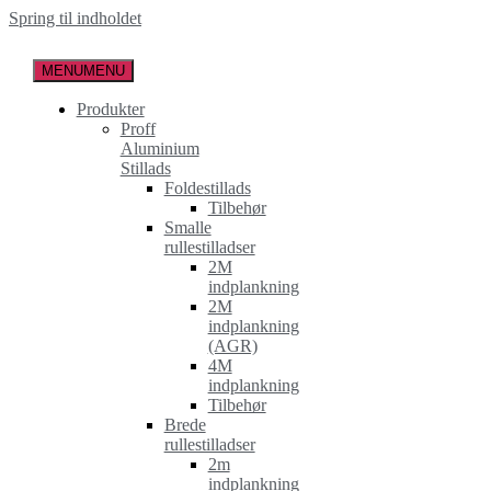
Spring til indholdet
MENU
MENU
Produkter
Proff
Aluminium
Stillads
Foldestillads
Tilbehør
Smalle
rullestilladser
2M
indplankning
2M
indplankning
(AGR)
4M
indplankning
Tilbehør
Brede
rullestilladser
2m
indplankning