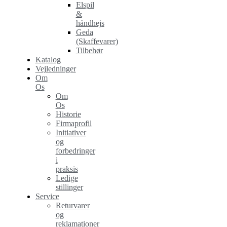
Elspil
&
håndhejs
Geda
(Skaffevarer)
Tilbehør
Katalog
Vejledninger
Om
Os
Om
Os
Historie
Firmaprofil
Initiativer
og
forbedringer
i
praksis
Ledige
stillinger
Service
Returvarer
og
reklamationer