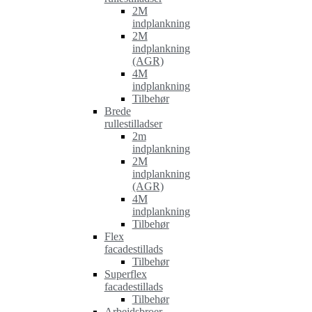
2M
indplankning
2M
indplankning
(AGR)
4M
indplankning
Tilbehør
Brede
rullestilladser
2m
indplankning
2M
indplankning
(AGR)
4M
indplankning
Tilbehør
Flex
facadestillads
Tilbehør
Superflex
facadestillads
Tilbehør
Arbejdsbroer