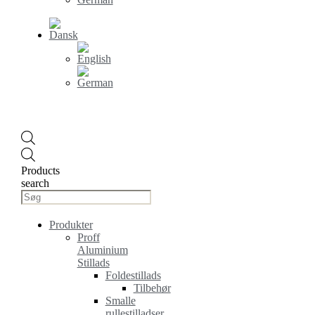
Products
search
Produkter
Proff
Aluminium
Stillads
Foldestillads
Tilbehør
Smalle
rullestilladser