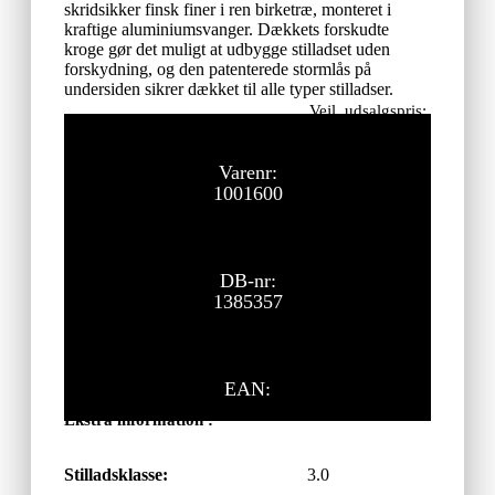
skridsikker finsk finer i ren birketræ, monteret i
kraftige aluminiumsvanger. Dækkets forskudte
kroge gør det muligt at udbygge stilladset uden
forskydning, og den patenterede stormlås på
undersiden sikrer dækket til alle typer stilladser.
Vejl. udsalgspris:
1.365,00
kr.
ekskl. moms
Varenr:
1001600
DB-nr:
1385357
EAN:
Ekstra information :
Stilladsklasse:
3.0