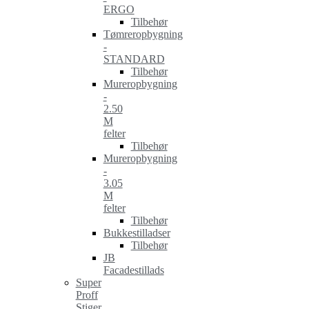
ERGO
Tilbehør
Tømreropbygning
-
STANDARD
Tilbehør
Mureropbygning
-
2.50
M
felter
Tilbehør
Mureropbygning
-
3.05
M
felter
Tilbehør
Bukkestilladser
Tilbehør
JB
Facadestillads
Super
Proff
Stiger