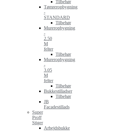
Tilbehør
Tømreropbygning
-
STANDARD
Tilbehør
Mureropbygning
-
2.50
M
felter
Tilbehør
Mureropbygning
-
3.05
M
felter
Tilbehør
Bukkestilladser
Tilbehør
JB
Facadestillads
Super
Proff
Stiger
Arbejdsbukke