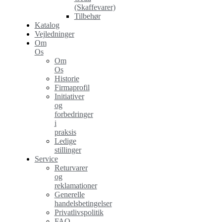
(Skaffevarer)
Tilbehør
Katalog
Vejledninger
Om
Os
Om
Os
Historie
Firmaprofil
Initiativer
og
forbedringer
i
praksis
Ledige
stillinger
Service
Returvarer
og
reklamationer
Generelle
handelsbetingelser
Privatlivspolitik
FAQ