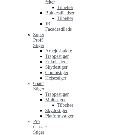
felter
Tilbehør
Bukkestilladser
Tilbehør
JB
Facadestillads
Super
Proff
Stiger
Arbejdsbukke
Trappestiger
Enkeltstiger
Skydestiger
Combistiger
Hejsestiger
Giant
Stiger
Trappestiger
Multistiger
Tilbehør
Skydestiger
Platformsstiger
Pro
Classic
Stiger