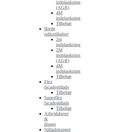
indplankning
(AGR)
4M
indplankning
Tilbehør
Brede
rullestilladser
2m
indplankning
2M
indplankning
(AGR)
4M
indplankning
Tilbehør
Flex
facadestillads
Tilbehør
Superflex
facadestillads
Tilbehør
Arbejdsbroer
&
drager
Stilladstrapper