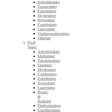
Arbejdsbukke
Trappestiger
Enkeltstiger
Skydestiger
Hejsestiger
Combistiger
Lagerstiger
Vinduespudserstiger
Tilbehør
Proff
Stiger
Arbejdsbukke
Multistiger
Teleskopstiger
Tagstiger
Skydestiger
Combistiger
Enkeltstiger
Hejsestiger
Lagerstiger
Brand-
&
Redning
Platformsstiger
Glasfiberstiger