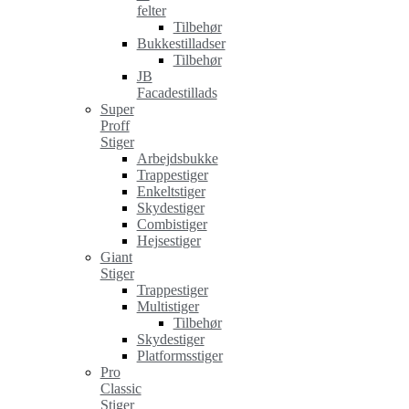
felter
Tilbehør
Bukkestilladser
Tilbehør
JB
Facadestillads
Super
Proff
Stiger
Arbejdsbukke
Trappestiger
Enkeltstiger
Skydestiger
Combistiger
Hejsestiger
Giant
Stiger
Trappestiger
Multistiger
Tilbehør
Skydestiger
Platformsstiger
Pro
Classic
Stiger