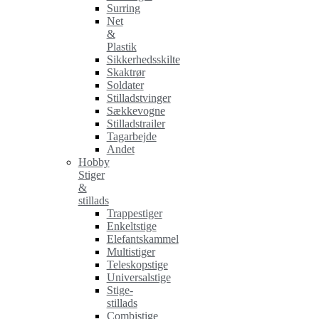
Surring
Net
&
Plastik
Sikkerhedsskilte
Skaktrør
Soldater
Stilladstvinger
Sækkevogne
Stilladstrailer
Tagarbejde
Andet
Hobby
Stiger
&
stillads
Trappestiger
Enkeltstige
Elefantskammel
Multistiger
Teleskopstige
Universalstige
Stige-
stillads
Combistige