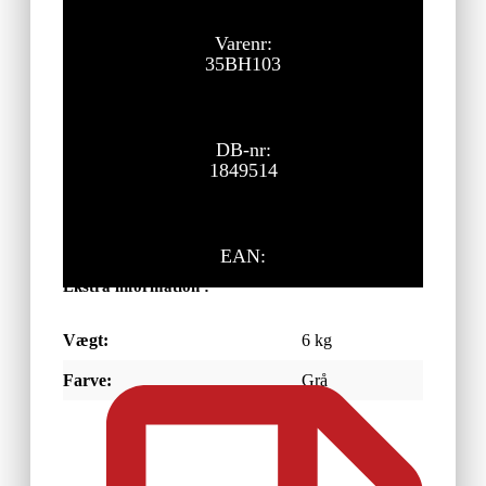
425,00
kr.
ekskl. moms
Varenr:
35BH103
DB-nr:
1849514
EAN:
Ekstra information :
Vægt:
6 kg
Farve:
Grå