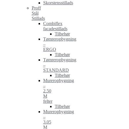
Skorstensstillads
Proff
Stål
Stillads
Combiflex
facadestillads
Tilbehør
Tømreropbygning
–
ERGO
Tilbehør
Tømreropbygning
–
STANDARD
Tilbehør
Mureropbygning
–
2.50
M
felter
Tilbehør
Mureropbygning
–
3.05
M