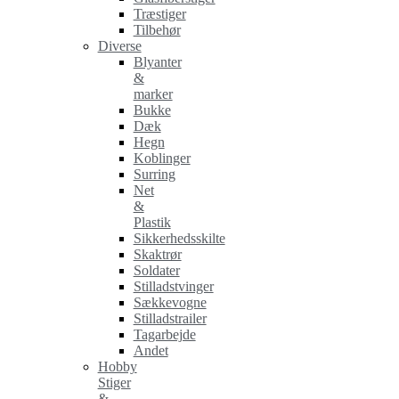
Træstiger
Tilbehør
Diverse
Blyanter
&
marker
Bukke
Dæk
Hegn
Koblinger
Surring
Net
&
Plastik
Sikkerhedsskilte
Skaktrør
Soldater
Stilladstvinger
Sækkevogne
Stilladstrailer
Tagarbejde
Andet
Hobby
Stiger
&