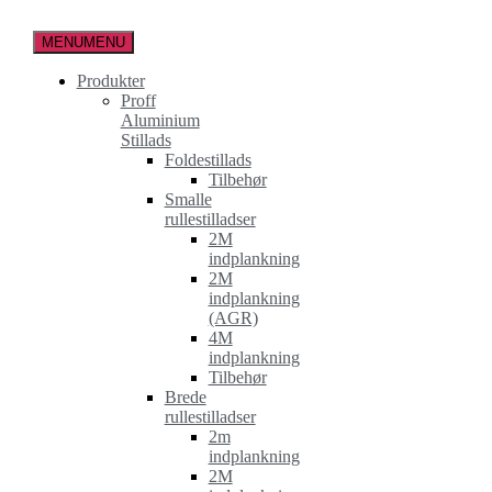
Spring
til
MENU
MENU
indholdet
Produkter
Proff
Aluminium
Stillads
Foldestillads
Tilbehør
Smalle
rullestilladser
2M
indplankning
2M
indplankning
(AGR)
4M
indplankning
Tilbehør
Brede
rullestilladser
2m
indplankning
2M