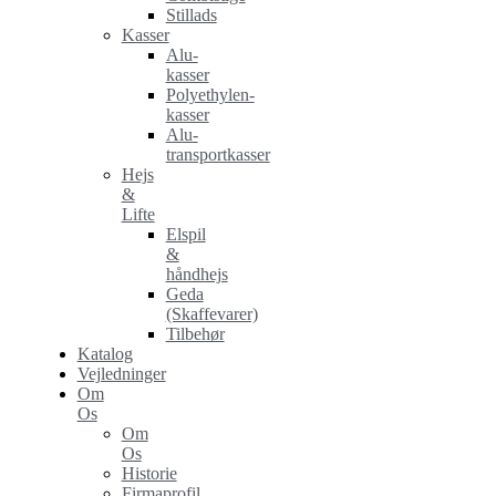
Stillads
Kasser
Alu-
kasser
Polyethylen-
kasser
Alu-
transportkasser
Hejs
&
Lifte
Elspil
&
håndhejs
Geda
(Skaffevarer)
Tilbehør
Katalog
Vejledninger
Om
Os
Om
Os
Historie
Firmaprofil