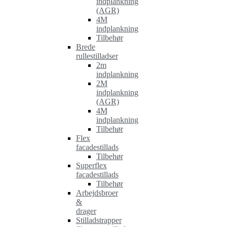
indplankning
(AGR)
4M
indplankning
Tilbehør
Brede
rullestilladser
2m
indplankning
2M
indplankning
(AGR)
4M
indplankning
Tilbehør
Flex
facadestillads
Tilbehør
Superflex
facadestillads
Tilbehør
Arbejdsbroer
&
drager
Stilladstrapper