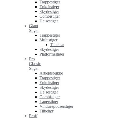
Trappestiger
Enkeltstiger
Skydestiger
Combistiger
Hejsestiger
Giant
Stiger
Trappestiger
Multistiger
Tilbehør
Skydestiger
Platformsstiger
Pro
Classic
Stiger
Arbejdsbukke
Trappestiger
Enkeltstiger
Skydestiger
Hejsestiger
Combistiger
Lagerstiger
Vinduespudserstiger
Tilbehør
Proff