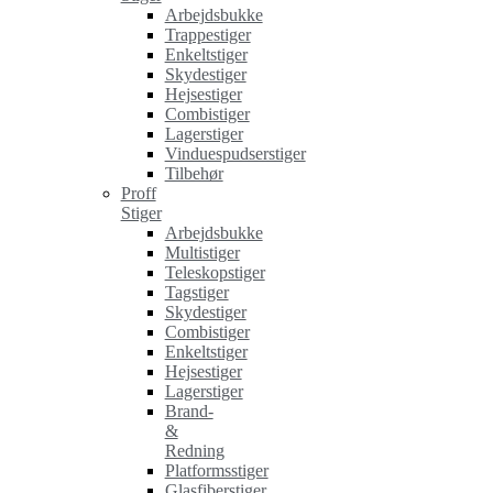
Arbejdsbukke
Trappestiger
Enkeltstiger
Skydestiger
Hejsestiger
Combistiger
Lagerstiger
Vinduespudserstiger
Tilbehør
Proff
Stiger
Arbejdsbukke
Multistiger
Teleskopstiger
Tagstiger
Skydestiger
Combistiger
Enkeltstiger
Hejsestiger
Lagerstiger
Brand-
&
Redning
Platformsstiger
Glasfiberstiger