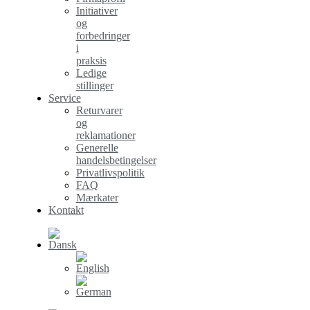
Initiativer
og
forbedringer
i
praksis
Ledige
stillinger
Service
Returvarer
og
reklamationer
Generelle
handelsbetingelser
Privatlivspolitik
FAQ
Mærkater
Kontakt