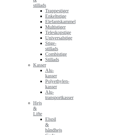
stillads
Trappestiger
Enkeltstige
Elefantskammel
Multistiger
Teleskopstige
Universalstige
Stige-
stillads
Combistige
Stillads
Kasser
Alu-
kasser
Polyethylen-
kasser
Alu-
transportkasser
Hejs
&
Lifte
Elspil
&
håndhejs