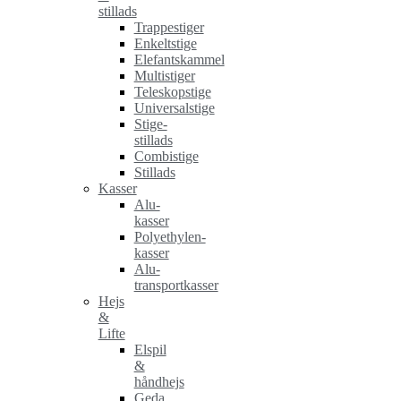
stillads
Trappestiger
Enkeltstige
Elefantskammel
Multistiger
Teleskopstige
Universalstige
Stige-
stillads
Combistige
Stillads
Kasser
Alu-
kasser
Polyethylen-
kasser
Alu-
transportkasser
Hejs
&
Lifte
Elspil
&
håndhejs
Geda