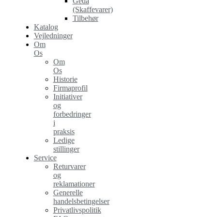
Geda
(Skaffevarer)
Tilbehør
Katalog
Vejledninger
Om
Os
Om
Os
Historie
Firmaprofil
Initiativer
og
forbedringer
i
praksis
Ledige
stillinger
Service
Returvarer
og
reklamationer
Generelle
handelsbetingelser
Privatlivspolitik