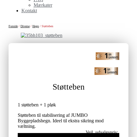
Mærkater
Kontakt
Forside
/
Diverse
/
Hegn
/ Støtteben
Støtteben
1 støtteben + 1 pløk
Støtteben til stabilisering af JUMBO
Byggepladshegn. Ideel til ekstra sikring mod
væltning.
Vejl. udsalgspris: