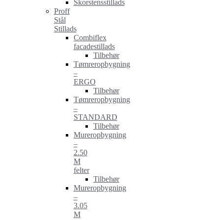
Skorstensstillads
Proff
Stål
Stillads
Combiflex
facadestillads
Tilbehør
Tømreropbygning
–
ERGO
Tilbehør
Tømreropbygning
–
STANDARD
Tilbehør
Mureropbygning
–
2.50
M
felter
Tilbehør
Mureropbygning
–
3.05
M