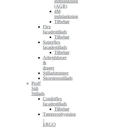
indplankning
(AGR)
4M
indplankning
Tilbehør
Flex
facadestillads
Tilbehør
Superflex
facadestillads
Tilbehør
Arbejdsbroer
&
drager
Stilladstrapper
Skorstensstillads
Proff
Stål
Stillads
Combiflex
facadestillads
Tilbehør
Tømreropbygning
-
ERGO