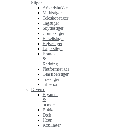
Stiger
Arbejdsbukke
Multistiger
Teleskopstiger
Tagstiger
Skydestiger
Combistiger
Enkeltstiger
Hejsestiger
Lagerstiger
Brand-
&
Redning
Platformsstiger
Glasfiberstiger
Træstiger
Tilbehør
Diverse
Blyanter
&
marker
Bukke
Dæk
Hegn
Koblinger