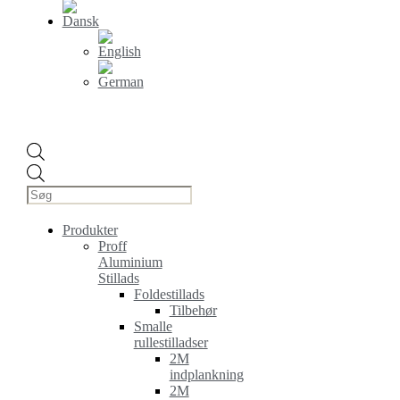
Products
search
Produkter
Proff
Aluminium
Stillads
Foldestillads
Tilbehør
Smalle
rullestilladser
2M
indplankning
2M