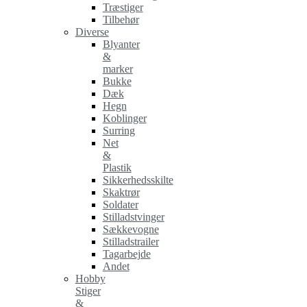
Træstiger
Tilbehør
Diverse
Blyanter
&
marker
Bukke
Dæk
Hegn
Koblinger
Surring
Net
&
Plastik
Sikkerhedsskilte
Skaktrør
Soldater
Stilladstvinger
Sækkevogne
Stilladstrailer
Tagarbejde
Andet
Hobby
Stiger
&