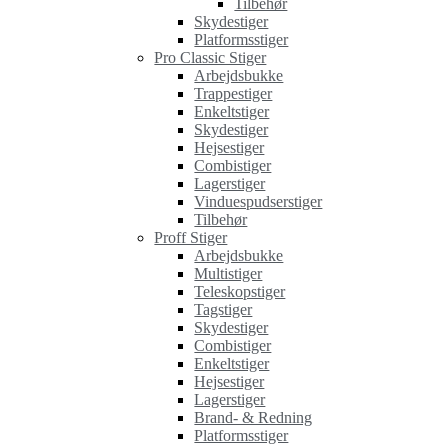
Tilbehør
Skydestiger
Platformsstiger
Pro Classic Stiger
Arbejdsbukke
Trappestiger
Enkeltstiger
Skydestiger
Hejsestiger
Combistiger
Lagerstiger
Vinduespudserstiger
Tilbehør
Proff Stiger
Arbejdsbukke
Multistiger
Teleskopstiger
Tagstiger
Skydestiger
Combistiger
Enkeltstiger
Hejsestiger
Lagerstiger
Brand- & Redning
Platformsstiger