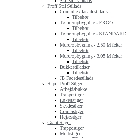
Skorstensstillads
Proff Stål Stillads
Combiflex facadestillads
Tilbehør
Tømreropbygning - ERGO
Tilbehør
Tømreropbygning - STANDARD
Tilbehør
Mureropbygning - 2.50 M felter
Tilbehør
Mureropbygning - 3.05 M felter
Tilbehør
Bukkestilladser
Tilbehør
JB Facadestillads
Super Proff Stiger
Arbejdsbukke
Trappestiger
Enkeltstiger
Skydestiger
Combistiger
Hejsestiger
Giant Stiger
Trappestiger
Multistiger