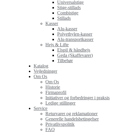
Universalstige
Stige-stillads
Combistige
Stillads
Kasser
Alu-kasser
Polyethylen-kasser
Alu-transportkasser
Hejs & Lifte
Elspil & håndhejs
Geda (Skaffevarer)
Tilbehør
Katalog
Vejledninger
Om Os
Om Os
Historie
Firmaprofil
Initiativer og forbedringer i praksis
Ledige stillinger
Service
Returvarer og reklamationer
Generelle handelsbetingelser
Privatlivspolitik
FAQ