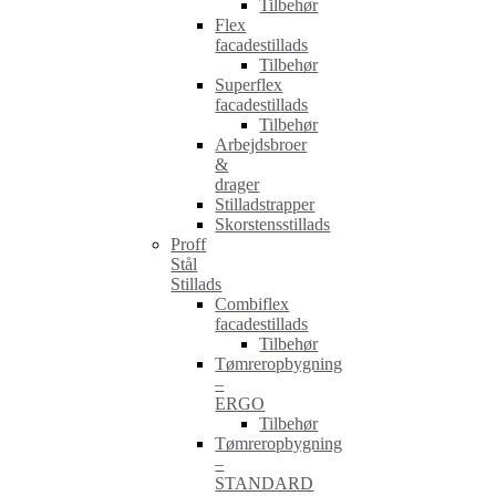
Tilbehør
Flex
facadestillads
Tilbehør
Superflex
facadestillads
Tilbehør
Arbejdsbroer
&
drager
Stilladstrapper
Skorstensstillads
Proff
Stål
Stillads
Combiflex
facadestillads
Tilbehør
Tømreropbygning
–
ERGO
Tilbehør
Tømreropbygning
–
STANDARD