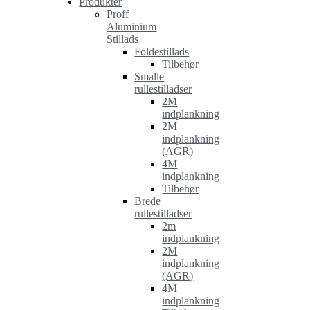
Produkter
Proff
Aluminium
Stillads
Foldestillads
Tilbehør
Smalle
rullestilladser
2M
indplankning
2M
indplankning
(AGR)
4M
indplankning
Tilbehør
Brede
rullestilladser
2m
indplankning
2M
indplankning
(AGR)
4M
indplankning