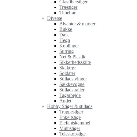
Glasfiberstiger
Træstiger
Tilbehør
Diverse
Blyanter & marker
Bukke
Dæk
Hegn
Koblinger
Surring
Net & Plastik
Sikkerhedsskilte
Skaktrør
Soldater
Stilladstvinger
Sækkevogne
Stilladstrailer
Tagarbejde
Andet
Hobby Stiger & stillads
Trappestiger
Enkeltstige
Elefantskammel
Multistiger
Teleskopstige