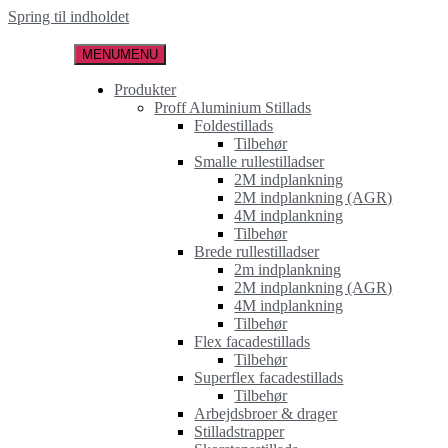
Spring til indholdet
MENU
MENU
Produkter
Proff Aluminium Stillads
Foldestillads
Tilbehør
Smalle rullestilladser
2M indplankning
2M indplankning (AGR)
4M indplankning
Tilbehør
Brede rullestilladser
2m indplankning
2M indplankning (AGR)
4M indplankning
Tilbehør
Flex facadestillads
Tilbehør
Superflex facadestillads
Tilbehør
Arbejdsbroer & drager
Stilladstrapper