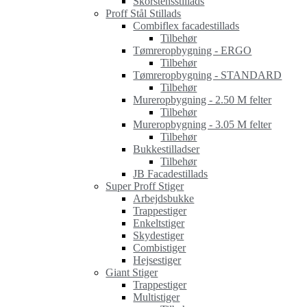
Skorstensstillads
Proff Stål Stillads
Combiflex facadestillads
Tilbehør
Tømreropbygning - ERGO
Tilbehør
Tømreropbygning - STANDARD
Tilbehør
Mureropbygning - 2.50 M felter
Tilbehør
Mureropbygning - 3.05 M felter
Tilbehør
Bukkestilladser
Tilbehør
JB Facadestillads
Super Proff Stiger
Arbejdsbukke
Trappestiger
Enkeltstiger
Skydestiger
Combistiger
Hejsestiger
Giant Stiger
Trappestiger
Multistiger