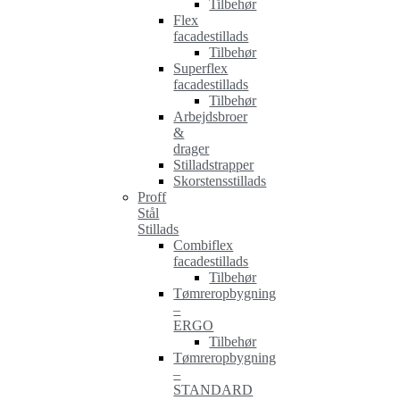
Tilbehør
Flex
facadestillads
Tilbehør
Superflex
facadestillads
Tilbehør
Arbejdsbroer
&
drager
Stilladstrapper
Skorstensstillads
Proff
Stål
Stillads
Combiflex
facadestillads
Tilbehør
Tømreropbygning
–
ERGO
Tilbehør
Tømreropbygning
–
STANDARD