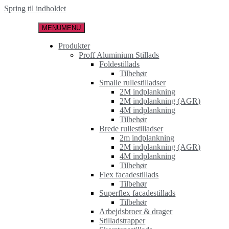
Spring til indholdet
MENU
MENU
Produkter
Proff Aluminium Stillads
Foldestillads
Tilbehør
Smalle rullestilladser
2M indplankning
2M indplankning (AGR)
4M indplankning
Tilbehør
Brede rullestilladser
2m indplankning
2M indplankning (AGR)
4M indplankning
Tilbehør
Flex facadestillads
Tilbehør
Superflex facadestillads
Tilbehør
Arbejdsbroer & drager
Stilladstrapper