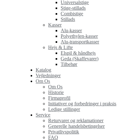
Universalstige
Stige-stillads
Combistige
Stillads
Kasser
Alu-kasser
Polyethylen-kasser
Alu-transportkasser
Hejs & Lifte
Elspil & håndhejs
Geda (Skaffevarer)
Tilbehør
Katalog
Vejledninger
Om Os
Om Os
Historie
Firmaprofil
Initiativer og forbedringer i praksis
Ledige stillinger
Service
Returvarer og reklamationer
Generelle handelsbetingelser
Privatlivspolitik
FAQ