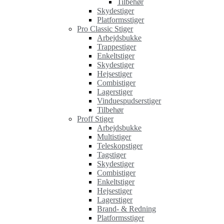
Tilbehør
Skydestiger
Platformsstiger
Pro Classic Stiger
Arbejdsbukke
Trappestiger
Enkeltstiger
Skydestiger
Hejsestiger
Combistiger
Lagerstiger
Vinduespudserstiger
Tilbehør
Proff Stiger
Arbejdsbukke
Multistiger
Teleskopstiger
Tagstiger
Skydestiger
Combistiger
Enkeltstiger
Hejsestiger
Lagerstiger
Brand- & Redning
Platformsstiger