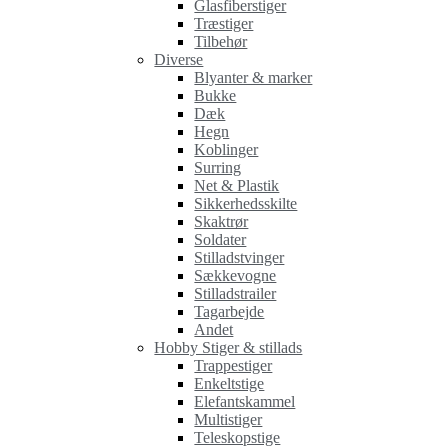
Glasfiberstiger
Træstiger
Tilbehør
Diverse
Blyanter & marker
Bukke
Dæk
Hegn
Koblinger
Surring
Net & Plastik
Sikkerhedsskilte
Skaktrør
Soldater
Stilladstvinger
Sækkevogne
Stilladstrailer
Tagarbejde
Andet
Hobby Stiger & stillads
Trappestiger
Enkeltstige
Elefantskammel
Multistiger
Teleskopstige