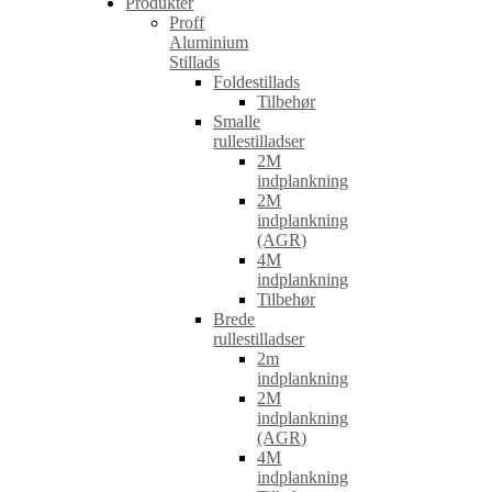
Produkter
Proff
Aluminium
Stillads
Foldestillads
Tilbehør
Smalle
rullestilladser
2M
indplankning
2M
indplankning
(AGR)
4M
indplankning
Tilbehør
Brede
rullestilladser
2m
indplankning
2M
indplankning
(AGR)
4M
indplankning