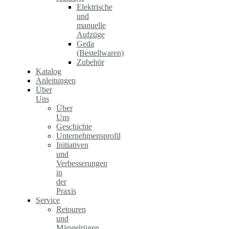
Elektrische
und
manuelle
Aufzüge
Geda
(Bestellwaren)
Zubehör
Katalog
Anleitungen
Über
Uns
Über
Uns
Geschichte
Unternehmensprofil
Initiativen
und
Verbesserungen
in
der
Praxis
Service
Retouren
und
Mängelrügen