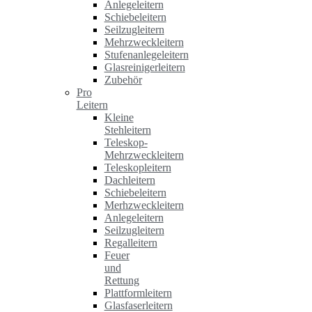
Anlegeleitern
Schiebeleitern
Seilzugleitern
Mehrzweckleitern
Stufenanlegeleitern
Glasreinigerleitern
Zubehör
Pro
Leitern
Kleine
Stehleitern
Teleskop-
Mehrzweckleitern
Teleskopleitern
Dachleitern
Schiebeleitern
Merhzweckleitern
Anlegeleitern
Seilzugleitern
Regalleitern
Feuer
und
Rettung
Plattformleitern
Glasfaserleitern