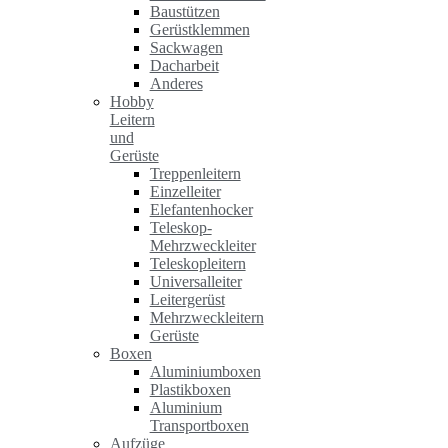
Baustützen
Gerüstklemmen
Sackwagen
Dacharbeit
Anderes
Hobby
Leitern
und
Gerüste
Treppenleitern
Einzelleiter
Elefantenhocker
Teleskop-
Mehrzweckleiter
Teleskopleitern
Universalleiter
Leitergerüst
Mehrzweckleitern
Gerüste
Boxen
Aluminiumboxen
Plastikboxen
Aluminium
Transportboxen
Aufzüge