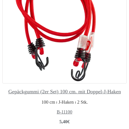
Gepäckgummi (2er Set) 100 cm. mit Doppel-J-Haken
100 cm ⏐ J-Haken ⏐ 2 Stk.
B-11100
5,40
€