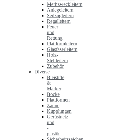
Merhzweckleitern
Anlegeleitern
Seilzugleitern
Regalleitern
Feuer
und
Rettung
Plattformleitern
Glasfaserleitern
Holz-
Stehleitern
Zubehör
Diverse
Bleistifte
&
Marker
Böcke
Plattformen
Zäune
Kupplungen
Gerüstnetz
und
-
plastik
Sicherheitszeichen