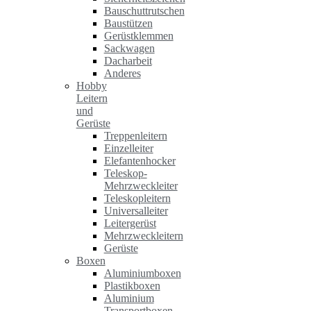
Bauschuttrutschen
Baustützen
Gerüstklemmen
Sackwagen
Dacharbeit
Anderes
Hobby
Leitern
und
Gerüste
Treppenleitern
Einzelleiter
Elefantenhocker
Teleskop-
Mehrzweckleiter
Teleskopleitern
Universalleiter
Leitergerüst
Mehrzweckleitern
Gerüste
Boxen
Aluminiumboxen
Plastikboxen
Aluminium
Transportboxen