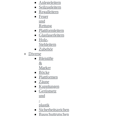
Anlegeleitern
Seilzugleitern
Regalleitern
Feuer
und
Rettung
Plattformleitern
Glasfaserleitern
Holz-
Stehleitern
Zubehör
Diverse
Bleistifte
&
Marker
Böcke
Plattformen
Zäune
Kupplungen
Gerüstnetz
und
-
plastik
Sicherheitszeichen
Bauschuttrutschen