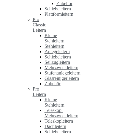
Zubehör
Schiebeleitern
Plattformleitern
Pro
Classic
Leitern
Kleine
Stehleitern
Stehleitern
Anlegeleitern
Schiebeleitern
Seilzugleitern
Mehrzweckleitern
Stufenanlegeleitern
Glasreinigerleitern
Zubehör
Pro
Leitern
Kleine
Stehleitern
Teleskop-
Mehrzweckleitern
Teleskopleitern
Dachleitern
Schiebeleitern