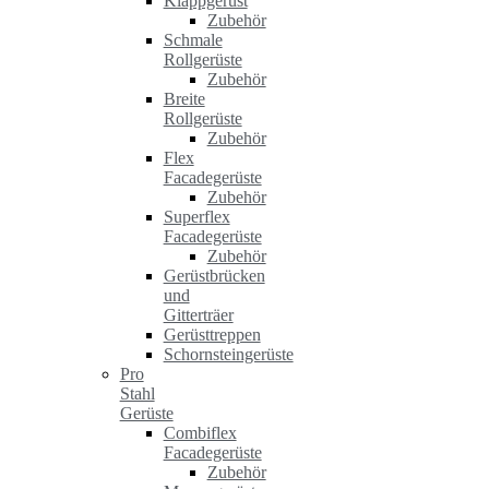
Klappgerüst
Zubehör
Schmale
Rollgerüste
Zubehör
Breite
Rollgerüste
Zubehör
Flex
Facadegerüste
Zubehör
Superflex
Facadegerüste
Zubehör
Gerüstbrücken
und
Gitterträer
Gerüsttreppen
Schornsteingerüste
Pro
Stahl
Gerüste
Combiflex
Facadegerüste
Zubehör