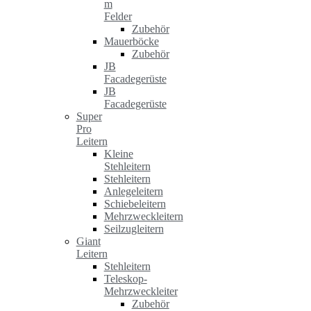
m
Felder
Zubehör
Mauerböcke
Zubehör
JB
Facadegerüste
JB
Facadegerüste
Super
Pro
Leitern
Kleine
Stehleitern
Stehleitern
Anlegeleitern
Schiebeleitern
Mehrzweckleitern
Seilzugleitern
Giant
Leitern
Stehleitern
Teleskop-
Mehrzweckleiter
Zubehör