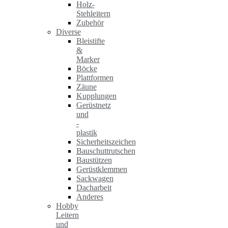
Holz-
Stehleitern
Zubehör
Diverse
Bleistifte
&
Marker
Böcke
Plattformen
Zäune
Kupplungen
Gerüstnetz
und
-
plastik
Sicherheitszeichen
Bauschuttrutschen
Baustützen
Gerüstklemmen
Sackwagen
Dacharbeit
Anderes
Hobby
Leitern
und