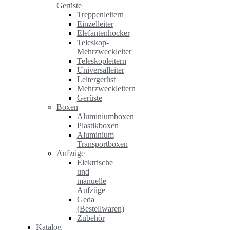
Gerüste
Treppenleitern
Einzelleiter
Elefantenhocker
Teleskop-
Mehrzweckleiter
Teleskopleitern
Universalleiter
Leitergerüst
Mehrzweckleitern
Gerüste
Boxen
Aluminiumboxen
Plastikboxen
Aluminium
Transportboxen
Aufzüge
Elektrische
und
manuelle
Aufzüge
Geda
(Bestellwaren)
Zubehör
Katalog