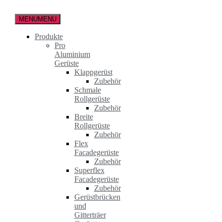
Zum
Inhalt
MENU
MENU
springen
Produkte
Pro
Aluminium
Gerüste
Klappgerüst
Zubehör
Schmale
Rollgerüste
Zubehör
Breite
Rollgerüste
Zubehör
Flex
Facadegerüste
Zubehör
Superflex
Facadegerüste
Zubehör
Gerüstbrücken
und
Gitterträer