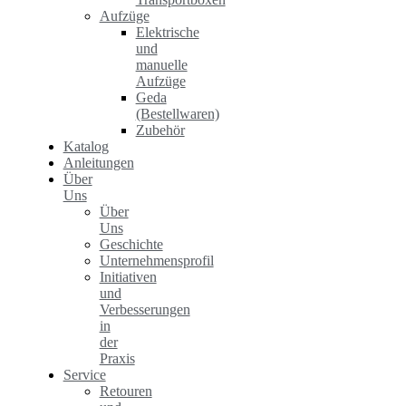
Aufzüge
Elektrische
und
manuelle
Aufzüge
Geda
(Bestellwaren)
Zubehör
Katalog
Anleitungen
Über
Uns
Über
Uns
Geschichte
Unternehmensprofil
Initiativen
und
Verbesserungen
in
der
Praxis
Service
Retouren