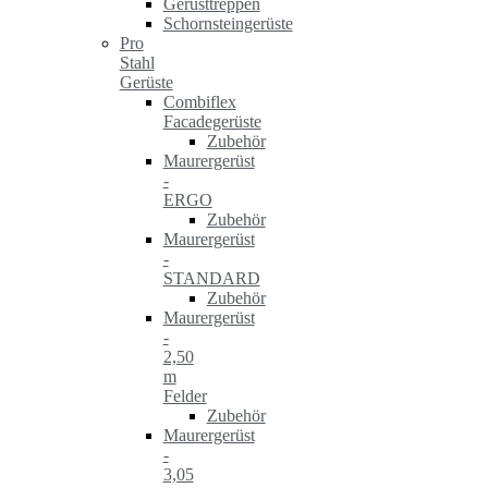
Gerüsttreppen
Schornsteingerüste
Pro
Stahl
Gerüste
Combiflex
Facadegerüste
Zubehör
Maurergerüst
-
ERGO
Zubehör
Maurergerüst
-
STANDARD
Zubehör
Maurergerüst
-
2,50
m
Felder
Zubehör
Maurergerüst
-
3,05