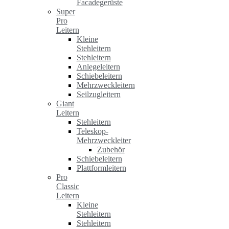
Facadegerüste
Super
Pro
Leitern
Kleine
Stehleitern
Stehleitern
Anlegeleitern
Schiebeleitern
Mehrzweckleitern
Seilzugleitern
Giant
Leitern
Stehleitern
Teleskop-
Mehrzweckleiter
Zubehör
Schiebeleitern
Plattformleitern
Pro
Classic
Leitern
Kleine
Stehleitern
Stehleitern