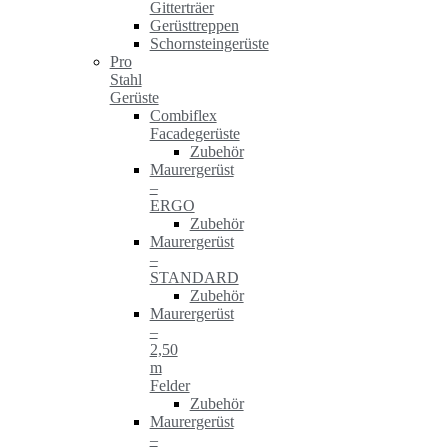
Gitterträer
Gerüsttreppen
Schornsteingerüste
Pro
Stahl
Gerüste
Combiflex
Facadegerüste
Zubehör
Maurergerüst
–
ERGO
Zubehör
Maurergerüst
–
STANDARD
Zubehör
Maurergerüst
–
2,50
m
Felder
Zubehör
Maurergerüst
–