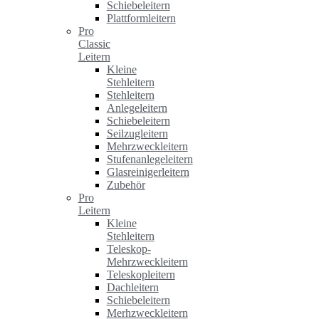
Schiebeleitern
Plattformleitern
Pro
Classic
Leitern
Kleine
Stehleitern
Stehleitern
Anlegeleitern
Schiebeleitern
Seilzugleitern
Mehrzweckleitern
Stufenanlegeleitern
Glasreinigerleitern
Zubehör
Pro
Leitern
Kleine
Stehleitern
Teleskop-
Mehrzweckleitern
Teleskopleitern
Dachleitern
Schiebeleitern
Merhzweckleitern